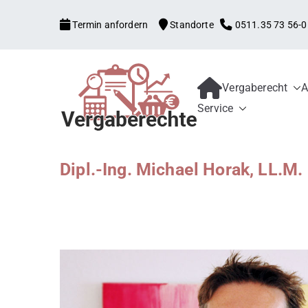
Zum
Termin anfordern
Standorte
0511.35 73 56-0
Inhalt
springen
Vergaberecht
A
Kanzlei mit V
Begleitung aller Vergabe
Service
Schwellenwerte, Konzess
Bewerber und 
Schadensersatz, erneute
Dipl.-Ing. Michael Horak, LL.M.