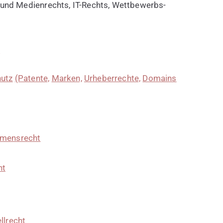
 und Medienrechts, IT-Rechts, Wettbewerbs-
s
hutz
(Patente,
Marken,
Urheberrechte,
Domains
mensrecht
ht
llrecht