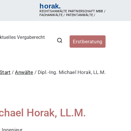
horak.
RECHTSANWÄLTE PARTNERSCHAFT MBB /
FACHANWÄLTE / PATENTANWÄLTE /
ktuelles Vergaberecht
Erstberatung
r, Vergabestellen sowie
ergaberecht, e-Vergabe, öffentliche Ausschreibung,
hren, Zuschlag, vorzeitige Beendigung der Vergabe,
Start
Anwälte
Dipl.-Ing. Michael Horak, LL.M.
ichael Horak, LL.M.
 Ingenieur