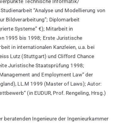
werpunkte Technische Informatik/
 Studienarbeit “Analyse und Modellierung von
ur Bildverarbeitung”; Diplomarbeit
rierte Systeme” €); Mitarbeit in
n 1995 bis 1998; Erste Juristische
eit in internationalen Kanzleien, u.a. bei
iss Lutz (Stuttgart) und Clifford Chance
te Juristische Staatsprüfung 1998;
an Management and Employment Law“ der
England), LL.M 1999 (Master of Laws); Autor:
ttbewerb“ (in EUDUR, Prof. Rengeling, Hrsg.)
der beratenden Ingenieure der Ingenieurkammer