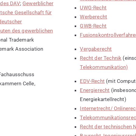
 des DAV
;
Gewerblicher
UWG-Recht
tsche Gesellschaft für
Werberecht
deutscher
GWB-Recht
euten des gewerblichen
Fusionskontrollverfahre
ional Trademark
Vergaberecht
emark Association
Recht der Technik
(einsc
Telekommunikation)
 Fachausschuss
EDV-Recht
(mit Compute
kammern Celle,
Energierecht
(insbesond
Energiekartellrecht)
Internetrecht/ Onlinerec
Telekommunikationsrec
Recht der technischen
Baurecht
,
Ingenieursrec