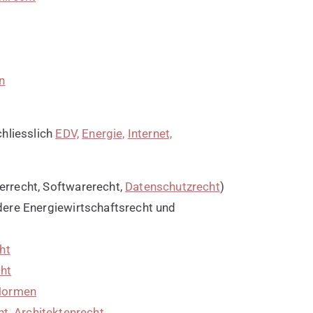
n
hliesslich
EDV,
Energie,
Internet,
rrecht, Softwarerecht,
Datenschutzrecht
)
ere Energiewirtschaftsrecht und
ht
ht
 Normen
ht
,
Architektenrecht