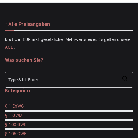
* Alle Preisangaben
brutto in EUR inkl. gesetzlicher Mehrwertsteuer. Es gelten unsere
AGB
.
Was suchen Sie?
Se
Kategorien
for
§ 1 EnWG
§ 1 GWB
§ 100 GWB
§ 106 GWB