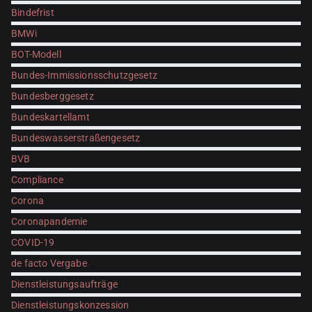
Bindefrist
BMWi
BOT-Modell
Bundes-Immissionsschutzgesetz
Bundesberggesetz
Bundeskartellamt
Bundeswasserstraßengesetz
BVB
Compliance
Corona
Coronapandemie
COVID-19
de facto Vergabe
Dienstleistungsaufträge
Dienstleistungskonzession