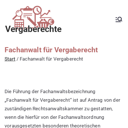
Zum
Inhalt
springen
Kanzlei mit
Begleitung aller
Vergabeverfahren, Fachanwalt
Vergaberecht für
für Vergaberecht, EU-
Vergaberecht, nationales
öffentliche
Vergaberecht, e-Vergabe,
Auftraggeber,
öffentliche Ausschreibung,
Fachanwalt für Vergaberecht
Schwellenwerte, Konzessionen,
Vergabestellen
Zuwendungen, GWB, VgV, UGVO,
Start
Fachanwalt für Vergaberecht
sowie Bewerber
VoB/A, Rüge,
Nachprüfungsverfahren,
und Bieter
Zuschlag, vorzeitige Beendigung
der Vergabe, Schadensersatz,
erneute Vergabe
Die Führung der Fachanwaltsbezeichnung
„Fachanwalt für Vergaberecht“ ist auf Antrag von der
zuständigen Rechtsanwaltskammer zu gestatten,
wenn die hierfür von der Fachanwaltsordnung
vorausgesetzten besonderen theoretischen