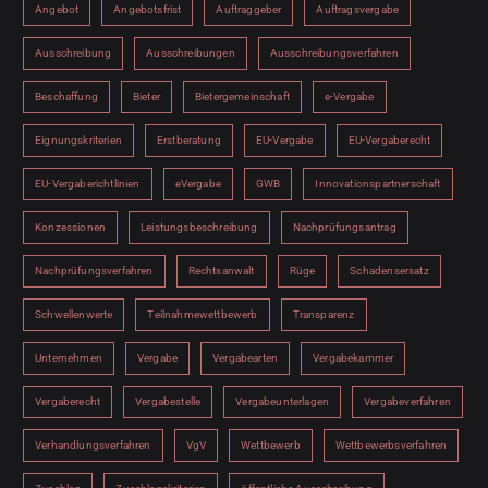
Angebot
Angebotsfrist
Auftraggeber
Auftragsvergabe
Ausschreibung
Ausschreibungen
Ausschreibungsverfahren
Beschaffung
Bieter
Bietergemeinschaft
e-Vergabe
Eignungskriterien
Erstberatung
EU-Vergabe
EU-Vergaberecht
EU-Vergaberichtlinien
eVergabe
GWB
Innovationspartnerschaft
Konzessionen
Leistungsbeschreibung
Nachprüfungsantrag
Nachprüfungsverfahren
Rechtsanwalt
Rüge
Schadensersatz
Schwellenwerte
Teilnahmewettbewerb
Transparenz
Unternehmen
Vergabe
Vergabearten
Vergabekammer
Vergaberecht
Vergabestelle
Vergabeunterlagen
Vergabeverfahren
Verhandlungsverfahren
VgV
Wettbewerb
Wettbewerbsverfahren