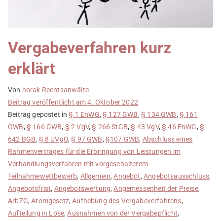
Vergabeverfahren kurz
erklärt
Von
horak Rechtsanwälte
Beitrag veröffentlicht am
4. Oktober 2022
Beitrag gepostet in
§ 1 EnWG
,
§ 127 GWB
,
§ 134 GWB
,
§ 161
GWB
,
§ 166 GWB
,
§ 2 VgV
,
§ 266 StGB
,
§ 43 VgV
,
§ 46 EnWG
,
§
642 BGB
,
§ 8 UVgO
,
§ 97 GWB
,
§107 GWB
,
Abschluss eines
Rahmenvertrages für die Erbringung von Leistungen im
Verhandlungsverfahren mit vorgeschaltetem
Teilnahmewettbewerb
,
Allgemein
,
Angebot
,
Angebotsausschluss
,
Angebotsfrist
,
Angebotswertung
,
Angemessenheit der Preise
,
ArbZG
,
Atomgesetz
,
Aufhebung des Vergabeverfahrens
,
Aufteilung in Lose
,
Ausnahmen von der Vergabepflicht
,