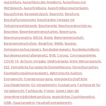
Ausschluss
,
Ausschluss des Angebots
,
Ausschluss von
Wettbewerb
,
Ausschreibung
,
Ausschreibungsunterlagen
,
Bauaufträge
,
Baugesetzbuch
,
Baurecht
,
Berufung
,
Beschaffungssystem
,
beschränkte Vergabe mit
Teilnahmewettbewerb
,
Beschwerde
,
Beschwerdeverfahren
,
Bewerber
,
Bewerbergemeinschaften
,
Bewertung
,
Bewertungsmatrix
,
BIEGE
,
Bieter
,
Bietergemeinschaft
,
Bietergemeinschaften
,
Bindefrist
,
BMWi
,
Bundes-
Immissionsschutzgesetz
,
Bundesberggesetz
,
Bundeskartellamt
,
Bundeswasserstraßengesetz
,
BVB
,
Corona
,
Coronapandemie
,
COVID-19
,
de facto Vergabe
,
Direktvergabe
,
dritte Wertungsstufe
,
EEE
,
Einheitliche Europäische Eigenerklärung
,
Einrecihungsfrist
,
Eisenbahnregulierungsgesetz
,
elektronische Auktion
,
Energierecht
,
Energieversorgung
,
energiewirtschaftliche
Zuschlagkriterien
,
EU-Vergaberecht
,
Evaluierung
,
Fachanwalt für
Vergaberecht
,
Fachkunde
,
Fristen
,
Gesetz über die
Umweltverträglichkeitsprüfung
,
gesetzliches Zuschlagverbot
,
GWB
,
Hauptangebot
,
Haushaltsvergaberecht
,