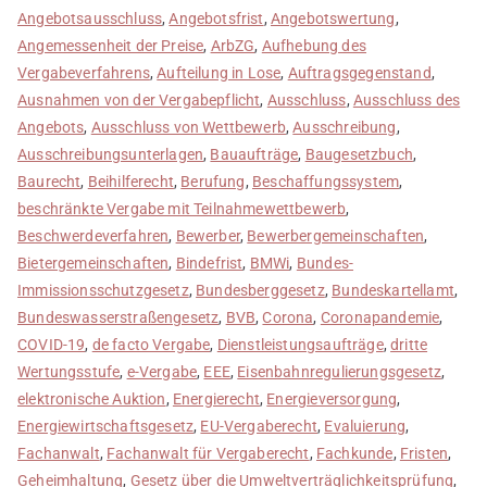
Angebotsausschluss
,
Angebotsfrist
,
Angebotswertung
,
Angemessenheit der Preise
,
ArbZG
,
Aufhebung des
Vergabeverfahrens
,
Aufteilung in Lose
,
Auftragsgegenstand
,
Ausnahmen von der Vergabepflicht
,
Ausschluss
,
Ausschluss des
Angebots
,
Ausschluss von Wettbewerb
,
Ausschreibung
,
Ausschreibungsunterlagen
,
Bauaufträge
,
Baugesetzbuch
,
Baurecht
,
Beihilferecht
,
Berufung
,
Beschaffungssystem
,
beschränkte Vergabe mit Teilnahmewettbewerb
,
Beschwerdeverfahren
,
Bewerber
,
Bewerbergemeinschaften
,
Bietergemeinschaften
,
Bindefrist
,
BMWi
,
Bundes-
Immissionsschutzgesetz
,
Bundesberggesetz
,
Bundeskartellamt
,
Bundeswasserstraßengesetz
,
BVB
,
Corona
,
Coronapandemie
,
COVID-19
,
de facto Vergabe
,
Dienstleistungsaufträge
,
dritte
Wertungsstufe
,
e-Vergabe
,
EEE
,
Eisenbahnregulierungsgesetz
,
elektronische Auktion
,
Energierecht
,
Energieversorgung
,
Energiewirtschaftsgesetz
,
EU-Vergaberecht
,
Evaluierung
,
Fachanwalt
,
Fachanwalt für Vergaberecht
,
Fachkunde
,
Fristen
,
Geheimhaltung
,
Gesetz über die Umweltverträglichkeitsprüfung
,