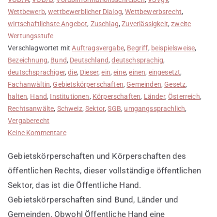
Wettbewerb
,
wettbewerblicher Dialog
,
Wettbewerbsrecht
,
wirtschaftlichste Angebot
,
Zuschlag
,
Zuverlässigkeit
,
zweite
Wertungsstufe
Verschlagwortet mit
Auftragsvergabe
,
Begriff
,
beispielsweise
,
Bezeichnung
,
Bund
,
Deutschland
,
deutschsprachig
,
deutschsprachiger
,
die
,
Dieser
,
ein
,
eine
,
einen
,
eingesetzt
,
Fachanwältin
,
Gebietskörperschaften
,
Gemeinden
,
Gesetz
,
halten
,
Hand
,
Institutionen
,
Körperschaften
,
Länder
,
Österreich
,
Rechtsanwälte
,
Schweiz
,
Sektor
,
SGB
,
umgangssprachlich
,
Vergaberecht
zu
Keine Kommentare
Öffentliche
Gebietskörperschaften und Körperschaften des
Hand
ist
öffentlichen Rechts, dieser vollständige öffentlichen
umgangssprachlich
Sektor, das ist die Öffentliche Hand.
Gebietskörperschaften sind Bund, Länder und
Gemeinden. Obwohl Öffentliche Hand eine