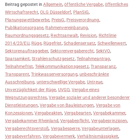
Beitrag gepostet in
Allgemein
,
öffentliche Vergabe
,
öffentliches
Wirtschaftsrecht
,
OLG Düsseldorf
,
PlanSiG
,
Planungswettbewerbe
,
PreisG
,
Preisverordnung
,
Publikationsorgane
,
Rahmenvereinbarung
,
Raumordnungsgesetz
,
Rechtsanwalt
,
Revision
,
Richtlinie
2014/23/EU
,
Rüge
,
Rügefrist
,
Schadensersatz
,
Schwellenwert
,
Sektorenauftraggeber
,
Sektorenvergaberecht
,
SektVO
,
Sparsamkeit
,
Strahlenschutzgesetz
,
Teilnahmeantrag
,
Teilnahmefrist
,
Telekommunikationsgesetz
,
Transparanz
,
Transparent
,
Trinkwasserversorgung
,
unbeschränkte
Ausschreibung
,
unterschwellige Vergabe
,
Untreue
,
Unverzüglichkeit der Rüge
,
UVGO
,
Vergabe eines
Wegnutzungsrechtes
,
Vergabe sozialer und anderer besonderer
Dienstleistungen
,
Vergabe von Bauleistungen
,
Vergabe von
Konzessionen
,
Vergabeakten
,
Vergabearten
,
Vergabekammer
,
Vergabekammer Rheinland
,
Vergabepflicht
,
Vergabeprinzipien
,
Vergaberechtsverstoß
,
Vergabesperre
,
Vergabeunterlagen
,
Vergabeverfahren
,
Vergabevermerk
,
Verhältnismässigkeit
,