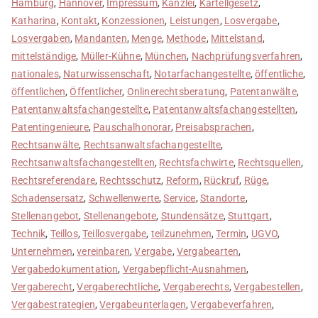
Hamburg
,
Hannover
,
Impressum
,
Kanzlei
,
Kartellgesetz
,
Katharina
,
Kontakt
,
Konzessionen
,
Leistungen
,
Losvergabe
,
Losvergaben
,
Mandanten
,
Menge
,
Methode
,
Mittelstand
,
mittelständige
,
Müller-Kühne
,
München
,
Nachprüfungsverfahren
,
nationales
,
Naturwissenschaft
,
Notarfachangestellte
,
öffentliche
,
öffentlichen
,
Öffentlicher
,
Onlinerechtsberatung
,
Patentanwälte
,
Patentanwaltsfachangestellte
,
Patentanwaltsfachangestellten
,
Patentingenieure
,
Pauschalhonorar
,
Preisabsprachen
,
Rechtsanwälte
,
Rechtsanwaltsfachangestellte
,
Rechtsanwaltsfachangestellten
,
Rechtsfachwirte
,
Rechtsquellen
,
Rechtsreferendare
,
Rechtsschutz
,
Reform
,
Rückruf
,
Rüge
,
Schadensersatz
,
Schwellenwerte
,
Service
,
Standorte
,
Stellenangebot
,
Stellenangebote
,
Stundensätze
,
Stuttgart
,
Technik
,
Teillos
,
Teillosvergabe
,
teilzunehmen
,
Termin
,
UGVO
,
Unternehmen
,
vereinbaren
,
Vergabe
,
Vergabearten
,
Vergabedokumentation
,
Vergabepflicht-Ausnahmen
,
Vergaberecht
,
Vergaberechtliche
,
Vergaberechts
,
Vergabestellen
,
Vergabestrategien
,
Vergabeunterlagen
,
Vergabeverfahren
,