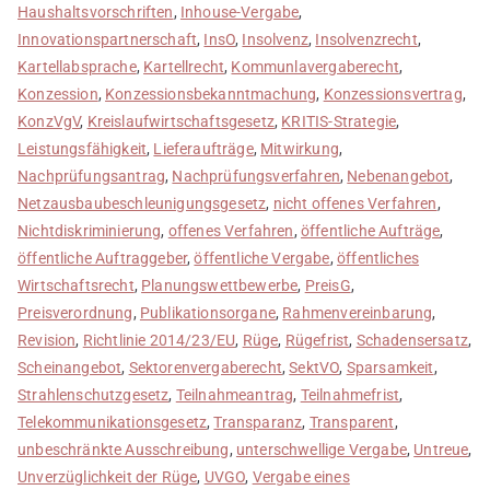
Haushaltsvorschriften
,
Inhouse-Vergabe
,
Innovationspartnerschaft
,
InsO
,
Insolvenz
,
Insolvenzrecht
,
Kartellabsprache
,
Kartellrecht
,
Kommunlavergaberecht
,
Konzession
,
Konzessionsbekanntmachung
,
Konzessionsvertrag
,
KonzVgV
,
Kreislaufwirtschaftsgesetz
,
KRITIS-Strategie
,
Leistungsfähigkeit
,
Lieferaufträge
,
Mitwirkung
,
Nachprüfungsantrag
,
Nachprüfungsverfahren
,
Nebenangebot
,
Netzausbaubeschleunigungsgesetz
,
nicht offenes Verfahren
,
Nichtdiskriminierung
,
offenes Verfahren
,
öffentliche Aufträge
,
öffentliche Auftraggeber
,
öffentliche Vergabe
,
öffentliches
Wirtschaftsrecht
,
Planungswettbewerbe
,
PreisG
,
Preisverordnung
,
Publikationsorgane
,
Rahmenvereinbarung
,
Revision
,
Richtlinie 2014/23/EU
,
Rüge
,
Rügefrist
,
Schadensersatz
,
Scheinangebot
,
Sektorenvergaberecht
,
SektVO
,
Sparsamkeit
,
Strahlenschutzgesetz
,
Teilnahmeantrag
,
Teilnahmefrist
,
Telekommunikationsgesetz
,
Transparanz
,
Transparent
,
unbeschränkte Ausschreibung
,
unterschwellige Vergabe
,
Untreue
,
Unverzüglichkeit der Rüge
,
UVGO
,
Vergabe eines