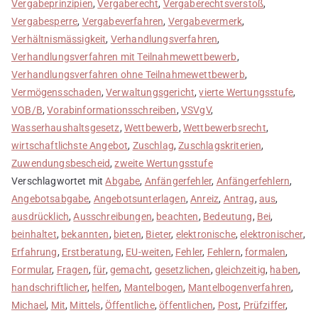
Vergabeprinzipien
,
Vergaberecht
,
Vergaberechtsverstoß
,
Vergabesperre
,
Vergabeverfahren
,
Vergabevermerk
,
Verhältnismässigkeit
,
Verhandlungsverfahren
,
Verhandlungsverfahren mit Teilnahmewettbewerb
,
Verhandlungsverfahren ohne Teilnahmewettbewerb
,
Vermögensschaden
,
Verwaltungsgericht
,
vierte Wertungsstufe
,
VOB/B
,
Vorabinformationsschreiben
,
VSVgV
,
Wasserhaushaltsgesetz
,
Wettbewerb
,
Wettbewerbsrecht
,
wirtschaftlichste Angebot
,
Zuschlag
,
Zuschlagskriterien
,
Zuwendungsbescheid
,
zweite Wertungsstufe
Verschlagwortet mit
Abgabe
,
Anfängerfehler
,
Anfängerfehlern
,
Angebotsabgabe
,
Angebotsunterlagen
,
Anreiz
,
Antrag
,
aus
,
ausdrücklich
,
Ausschreibungen
,
beachten
,
Bedeutung
,
Bei
,
beinhaltet
,
bekannten
,
bieten
,
Bieter
,
elektronische
,
elektronischer
,
Erfahrung
,
Erstberatung
,
EU-weiten
,
Fehler
,
Fehlern
,
formalen
,
Formular
,
Fragen
,
für
,
gemacht
,
gesetzlichen
,
gleichzeitig
,
haben
,
handschriftlicher
,
helfen
,
Mantelbogen
,
Mantelbogenverfahren
,
Michael
,
Mit
,
Mittels
,
Öffentliche
,
öffentlichen
,
Post
,
Prüfziffer
,