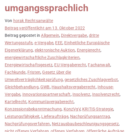
umgangssprachlich
Von
horak Rechtsanwälte
Beitrag veröffentlicht am
13. Oktober 2022
Beitrag gepostet in
Allgemein
,
Direktvergabe
,
dritte
Wertungsstufe
,
e-Vergabe
,
EEE
,
Einheitliche Europäische
Eigenerklärung
,
elektronische Auktion
,
Energierecht
,
energiewirtschaftliche Zuschlagkriterien
,
Energiewirtschaftsgesetz
,
EU-Vergaberecht
,
Fachanwalt
,
Fachkunde
,
Fristen
,
Gesetz über die
Umweltverträglichkeitsprüfung
,
gesetzliches Zuschlagverbot
,
Gleichbehandlung
,
GWB
,
Haushaltsvergaberecht
,
Inhouse-
Vergabe
,
Innovationspartnerschaft
,
Insolvenz
,
Insolvenzrecht
,
Kartellrecht
,
Kommunlavergaberecht
,
Konzessionsbekanntmachung
,
KonzVgV
,
KRITIS-Strategie
,
Leistungsfähigkeit
,
Lieferaufträge
,
Nachprüfungsantrag
,
Nachprüfungsverfahren
,
Netzausbaubeschleunigungsgesetz
,
nicht offenes Verfahren
,
offenes Verfahren
,
öffentliche Aufträge
,