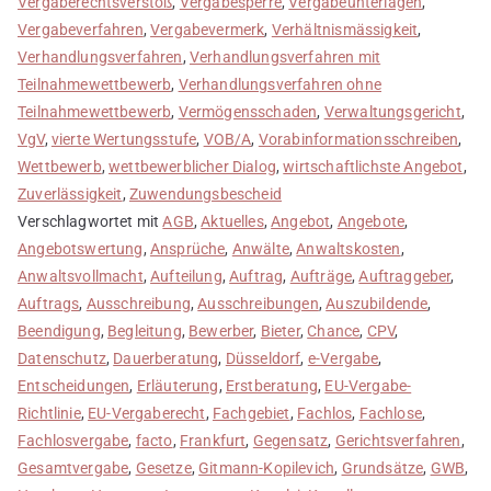
Vergaberechtsverstoß
,
Vergabesperre
,
Vergabeunterlagen
,
Vergabeverfahren
,
Vergabevermerk
,
Verhältnismässigkeit
,
Verhandlungsverfahren
,
Verhandlungsverfahren mit
Teilnahmewettbewerb
,
Verhandlungsverfahren ohne
Teilnahmewettbewerb
,
Vermögensschaden
,
Verwaltungsgericht
,
VgV
,
vierte Wertungsstufe
,
VOB/A
,
Vorabinformationsschreiben
,
Wettbewerb
,
wettbewerblicher Dialog
,
wirtschaftlichste Angebot
,
Zuverlässigkeit
,
Zuwendungsbescheid
Verschlagwortet mit
AGB
,
Aktuelles
,
Angebot
,
Angebote
,
Angebotswertung
,
Ansprüche
,
Anwälte
,
Anwaltskosten
,
Anwaltsvollmacht
,
Aufteilung
,
Auftrag
,
Aufträge
,
Auftraggeber
,
Auftrags
,
Ausschreibung
,
Ausschreibungen
,
Auszubildende
,
Beendigung
,
Begleitung
,
Bewerber
,
Bieter
,
Chance
,
CPV
,
Datenschutz
,
Dauerberatung
,
Düsseldorf
,
e-Vergabe
,
Entscheidungen
,
Erläuterung
,
Erstberatung
,
EU-Vergabe-
Richtlinie
,
EU-Vergaberecht
,
Fachgebiet
,
Fachlos
,
Fachlose
,
Fachlosvergabe
,
facto
,
Frankfurt
,
Gegensatz
,
Gerichtsverfahren
,
Gesamtvergabe
,
Gesetze
,
Gitmann-Kopilevich
,
Grundsätze
,
GWB
,