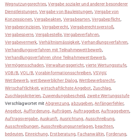
Wegnutzungsrechtes
,
Vergabe sozialer und anderer besonderer
Dienstleistungen
,
Vergabe von Bauleistungen
,
Vergabe von
Konzessionen
,
Vergabeakten
,
Vergabearten
,
Vergabepflicht
,
Vergabeprinzipien
,
Vergaberecht
,
Vergaberechtsverstoß
,
Vergabesperre
,
Vergabestelle
,
Vergabeverfahren
,
Vergabevermerk
,
Verhältnismässigkeit
,
Verhandlungsverfahren
,
Verhandlungsverfahren mit Teilnahmewettbewerb
,
Verhandlungsverfahren ohne Teilnahmewettbewerb
,
Vermögensschaden
,
Verwaltungsgericht
,
vierte Wertungsstufe
,
VOB/B
,
VOL/B
,
Vorabinformationsschreiben
,
VSVgV
,
Wettbewerb
,
wettbewerblicher Dialog
,
Wettbewerbsrecht
,
Wirtschaftlichkeit
,
wirtschaftlichste Angebot
,
Zuschlag
,
Zuschlagskriterien
,
Zuwendungsbescheid
,
zweite Wertungsstufe
Verschlagwortet mit
Abgrenzung
,
abzugeben
,
Anfängerfehler
,
Angebot
,
Aufforderung
,
Aufträgen
,
Auftraggeber
,
Auftraggebern
,
Auftragsvergabe
,
Auskunft
,
Ausrichtung
,
Ausschreibung
,
Ausschreibungen
,
Ausschreibungsunterlagen
,
beachten
,
bedeuten
,
Einreichung
,
Erstberatung
,
Fachanwältin
,
Forderung
,