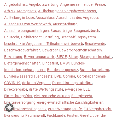
Angebotsfrist
,
Angebotswertung
,
Angemessenheit der Preise
,
ArbZG
,
Atomgesetz
,
Aufhebung des Vergabeverfahrens
,
Aufteilung in Lose
,
Ausschluss
,
Ausschluss des Angebots
,
Ausschluss von Wettbewerb
,
Ausschreibung
,
Ausschreibungsunterlagen
,
Bauaufträge
,
Baugesetzbuch
,
Baurecht
,
Beihilferecht
,
Berufung
,
Beschaffungssystem
,
beschränkte Vergabe mit Teilnahmewettbewerb
,
Beschwerde
,
Beschwerdeverfahren
,
Bewerber
,
Bewerbergemeinschaften
,
Bewertung
,
Bewertungsmatrix
,
BIEGE
,
Bieter
,
Bietergemeinschaft
,
Bietergemeinschaften
,
Bindefrist
,
BMWi
,
Bundes-
Immissionsschutzgesetz
,
Bundesberggesetz
,
Bundeskartellamt
,
Bundeswasserstraßengesetz
,
BVB
,
Corona
,
Coronapandemie
,
COVID-19
,
de facto Vergabe
,
Dienstleistungsaufträge
,
Direktvergabe
,
dritte Wertungsstufe
,
e-Vergabe
,
EEE
,
Einrecihungsfrist
,
elektronische Auktion
,
Energierecht
,
Energieversorgung
,
energiewirtschaftliche Zuschlagkriterien
,
Energiewirtschaftsgesetz
,
erste Wertungsstufe
,
EU-Vergaberecht
,
Evaluierung
,
Fachanwalt
,
Fachkunde
,
Fristen
,
Gesetz über die