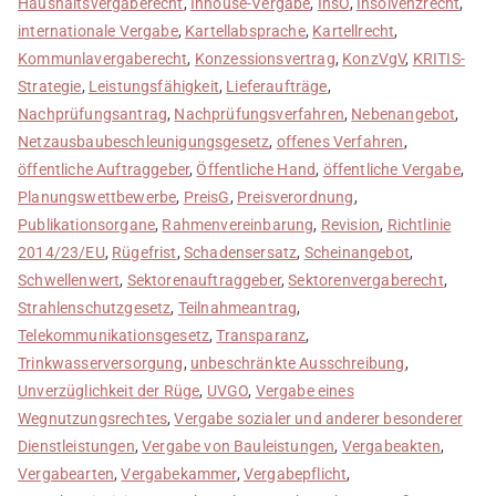
Haushaltsvergaberecht
,
Inhouse-Vergabe
,
InsO
,
Insolvenzrecht
,
internationale Vergabe
,
Kartellabsprache
,
Kartellrecht
,
Kommunlavergaberecht
,
Konzessionsvertrag
,
KonzVgV
,
KRITIS-
Strategie
,
Leistungsfähigkeit
,
Lieferaufträge
,
Nachprüfungsantrag
,
Nachprüfungsverfahren
,
Nebenangebot
,
Netzausbaubeschleunigungsgesetz
,
offenes Verfahren
,
öffentliche Auftraggeber
,
Öffentliche Hand
,
öffentliche Vergabe
,
Planungswettbewerbe
,
PreisG
,
Preisverordnung
,
Publikationsorgane
,
Rahmenvereinbarung
,
Revision
,
Richtlinie
2014/23/EU
,
Rügefrist
,
Schadensersatz
,
Scheinangebot
,
Schwellenwert
,
Sektorenauftraggeber
,
Sektorenvergaberecht
,
Strahlenschutzgesetz
,
Teilnahmeantrag
,
Telekommunikationsgesetz
,
Transparanz
,
Trinkwasserversorgung
,
unbeschränkte Ausschreibung
,
Unverzüglichkeit der Rüge
,
UVGO
,
Vergabe eines
Wegnutzungsrechtes
,
Vergabe sozialer und anderer besonderer
Dienstleistungen
,
Vergabe von Bauleistungen
,
Vergabeakten
,
Vergabearten
,
Vergabekammer
,
Vergabepflicht
,