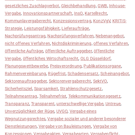
gesetzliches Zuschlagverbot
,
Gleichbehandlung
,
GWB
,
Inhouse-
Vergabe
,
Innovationspartnerschaft
,
InsO
,
Kartellrecht
,
Kommunlavergaberecht
,
Konzessionsvertrag
,
KonzVgV
,
KRITIS-
Strategie
,
Leistungsfähigkeit
,
Lieferaufträge
,
Nachprüfungsantrag
,
Nachprüfungsverfahren
,
Nebenangebot
,
nicht offenes Verfahren
,
Nichtdiskriminierung
,
offenes Verfahren
,
öffentliche Aufträge
,
öffentliche Auftraggeber
,
öffentliche
Vergabe
,
öffentliches Wirtschaftsrecht
,
OLG Düsseldorf
,
Planungswettbewerbe
,
Preisverordnung
,
Publikationsorgane
,
Rahmenvereinbarung
,
Rügefrist
,
Schadensersatz
,
Scheinangebot
,
Sektorenauftraggeber
,
Sektorenvergaberecht
,
SektVO
,
Sicherheitsziel
,
Sparsamkeit
,
Strahlenschutzgesetz
,
Teilnahmeantrag
,
Teilnahmefrist
,
Telekommunikationsgesetz
,
Transparanz
,
Transparent
,
unterschwellige Vergabe
,
Untreue
,
Unverzüglichkeit der Rüge
,
UVGO
,
Vergabe eines
Wegnutzungsrechtes
,
Vergabe sozialer und anderer besonderer
Dienstleistungen
,
Vergabe von Bauleistungen
,
Vergabe von
Konzessionen
,
Vergabeakten
,
Vergabearten
,
Vergabepflicht
,