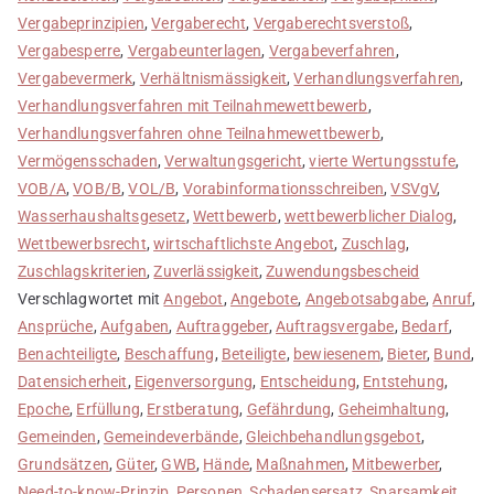
Vergabeprinzipien
,
Vergaberecht
,
Vergaberechtsverstoß
,
Vergabesperre
,
Vergabeunterlagen
,
Vergabeverfahren
,
Vergabevermerk
,
Verhältnismässigkeit
,
Verhandlungsverfahren
,
Verhandlungsverfahren mit Teilnahmewettbewerb
,
Verhandlungsverfahren ohne Teilnahmewettbewerb
,
Vermögensschaden
,
Verwaltungsgericht
,
vierte Wertungsstufe
,
VOB/A
,
VOB/B
,
VOL/B
,
Vorabinformationsschreiben
,
VSVgV
,
Wasserhaushaltsgesetz
,
Wettbewerb
,
wettbewerblicher Dialog
,
Wettbewerbsrecht
,
wirtschaftlichste Angebot
,
Zuschlag
,
Zuschlagskriterien
,
Zuverlässigkeit
,
Zuwendungsbescheid
Verschlagwortet mit
Angebot
,
Angebote
,
Angebotsabgabe
,
Anruf
,
Ansprüche
,
Aufgaben
,
Auftraggeber
,
Auftragsvergabe
,
Bedarf
,
Benachteiligte
,
Beschaffung
,
Beteiligte
,
bewiesenem
,
Bieter
,
Bund
,
Datensicherheit
,
Eigenversorgung
,
Entscheidung
,
Entstehung
,
Epoche
,
Erfüllung
,
Erstberatung
,
Gefährdung
,
Geheimhaltung
,
Gemeinden
,
Gemeindeverbände
,
Gleichbehandlungsgebot
,
Grundsätzen
,
Güter
,
GWB
,
Hände
,
Maßnahmen
,
Mitbewerber
,
Need-to-know-Prinzip
,
Personen
,
Schadensersatz
,
Sparsamkeit
,