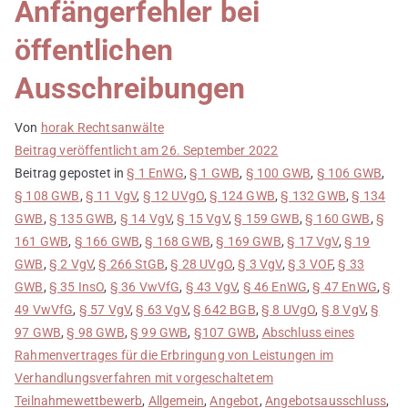
Anfängerfehler bei
öffentlichen
Ausschreibungen
Von
horak Rechtsanwälte
Beitrag veröffentlicht am
26. September 2022
Beitrag gepostet in
§ 1 EnWG
,
§ 1 GWB
,
§ 100 GWB
,
§ 106 GWB
,
§ 108 GWB
,
§ 11 VgV
,
§ 12 UVgO
,
§ 124 GWB
,
§ 132 GWB
,
§ 134
GWB
,
§ 135 GWB
,
§ 14 VgV
,
§ 15 VgV
,
§ 159 GWB
,
§ 160 GWB
,
§
161 GWB
,
§ 166 GWB
,
§ 168 GWB
,
§ 169 GWB
,
§ 17 VgV
,
§ 19
GWB
,
§ 2 VgV
,
§ 266 StGB
,
§ 28 UVgO
,
§ 3 VgV
,
§ 3 VOF
,
§ 33
GWB
,
§ 35 InsO
,
§ 36 VwVfG
,
§ 43 VgV
,
§ 46 EnWG
,
§ 47 EnWG
,
§
49 VwVfG
,
§ 57 VgV
,
§ 63 VgV
,
§ 642 BGB
,
§ 8 UVgO
,
§ 8 VgV
,
§
97 GWB
,
§ 98 GWB
,
§ 99 GWB
,
§107 GWB
,
Abschluss eines
Rahmenvertrages für die Erbringung von Leistungen im
Verhandlungsverfahren mit vorgeschaltetem
Teilnahmewettbewerb
,
Allgemein
,
Angebot
,
Angebotsausschluss
,