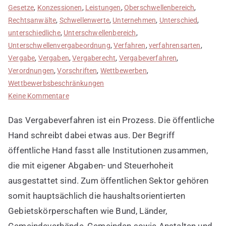
Gesetze
,
Konzessionen
,
Leistungen
,
Oberschwellenbereich
,
Rechtsanwälte
,
Schwellenwerte
,
Unternehmen
,
Unterschied
,
unterschiedliche
,
Unterschwellenbereich
,
Unterschwellenvergabeordnung
,
Verfahren
,
verfahrensarten
,
Vergabe
,
Vergaben
,
Vergaberecht
,
Vergabeverfahren
,
Verordnungen
,
Vorschriften
,
Wettbewerben
,
Wettbewerbsbeschränkungen
zu
Keine Kommentare
Vergabeverfahren
Das Vergabeverfahren ist ein Prozess. Die öffentliche
kurz
erklärt
Hand schreibt dabei etwas aus. Der Begriff
öffentliche Hand fasst alle Institutionen zusammen,
die mit eigener Abgaben- und Steuerhoheit
ausgestattet sind. Zum öffentlichen Sektor gehören
somit hauptsächlich die haushaltsorientierten
Gebietskörperschaften wie Bund, Länder,
Gemeindeverbände, Gemeinden sowie Anstalten und