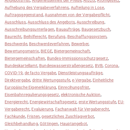
Angebotsfrist
,
Angemessenheit der Preise
,
ArbZG
,
Atomgesetz
,
Aufhebung des Vergabeverfahrens
,
Aufteilung in Lose
,
Auftragsgegenstand
,
Ausnahmen von der Vergabepflicht
,
Ausschluss
,
Ausschluss des Angebots
,
Ausschreibung
,
Ausschreibungsunterlagen
,
Bauaufträge
,
Baugesetzbuch
,
Baurecht
,
Beihilferecht
,
Berufung
,
Beschaffungssystem
,
Beschwerde
,
Beschwerdeverfahren
,
Bewerber
,
Bewertungsmatrix
,
BIEGE
,
Bietergemeinschaft
,
Bietergemeinschaften
,
Bundes-Immissionsschutzgesetz
,
Bundeskartellamt
,
Bundeswasserstraßengesetz
,
BVB
,
Corona
,
COVID-19
,
de facto Vergabe
,
Dienstleistungsaufträge
,
Direktvergabe
,
dritte Wertungsstufe
,
e-Vergabe
,
Einheitliche
Europäische Eigenerklärung
,
Einrecihungsfrist
,
Eisenbahnregulierungsgesetz
,
elektronische Auktion
,
Energierecht
,
Energiewirtschaftsgesetz
,
erste Wertungsstufe
,
EU-
Vergaberecht
,
Evaluierung
,
Fachanwalt für Vergaberecht
,
Fachkunde
,
Fristen
,
gesetzliches Zuschlagverbot
,
Gleichbehandlung
,
Göttingen
,
Hauptangebot
,