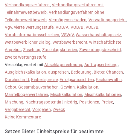
Verhandlungsverfahren
,
Verhandlungsverfahren mit
Teilnahmewettbewerb
,
Verhandlungsverfahren ohne
Teilnahmewettbewerb
,
Vermögensschaden
,
Verwaltungsgericht
,
VgV
,
vierte Wertungsstufe
,
VOB/A
,
VOB/B
,
VOL/B
,
Vorabinformationsschreiben
,
VSVgV
,
Wasserhaushaltsgesetz
,
wettbewerblicher Dialog
,
Wettbewerbsrecht
,
wirtschaftlichste
Angebot
,
Zuschlag
,
Zuschlagskriterien
,
Zuwendungsbescheid
,
zweite Wertungsstufe
Verschlagwortet mit
Abschlagsrechnung
,
Auftragserteilung
,
Ausgleichskalkulation
,
auspreisen
,
Bedeutung
,
Bieter
,
Chancen
,
Durchschnitt
,
Einheitspreise
,
Erfolgsaussichten
,
Fachanwältin
,
Gebot
,
Gesamtbauvorhaben
,
Gewinn
,
Kalkulation
,
Mantelbogenverfahren
,
Mischkalkulation
,
Mischkalkulationen
,
Mischung
,
Nachtragspotential
,
niedrig
,
Positionen
,
Preise
,
Vergaberecht
,
Vorgehen
,
Zweck
zu
Keine Kommentare
Mischkalkulation
Setzen Bieter Einheitspreise für bestimmte
erstellen