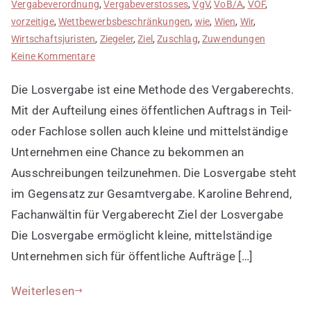
Vergabeverordnung
,
Vergabeverstosses
,
VgV
,
VoB/A
,
VOF
,
vorzeitige
,
Wettbewerbsbeschränkungen
,
wie
,
Wien
,
Wir
,
Wirtschaftsjuristen
,
Ziegeler
,
Ziel
,
Zuschlag
,
Zuwendungen
zu
Keine Kommentare
Losvergabe
Die Losvergabe ist eine Methode des Vergaberechts.
einsetzen
Mit der Aufteilung eines öffentlichen Auftrags in Teil-
oder Fachlose sollen auch kleine und mittelständige
Unternehmen eine Chance zu bekommen an
Ausschreibungen teilzunehmen. Die Losvergabe steht
im Gegensatz zur Gesamtvergabe. Karoline Behrend,
Fachanwältin für Vergaberecht Ziel der Losvergabe
Die Losvergabe ermöglicht kleine, mittelständige
Unternehmen sich für öffentliche Aufträge […]
Weiterlesen