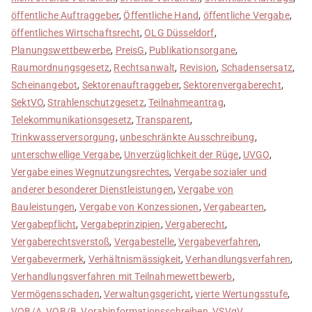
öffentliche Auftraggeber
,
Öffentliche Hand
,
öffentliche Vergabe
,
öffentliches Wirtschaftsrecht
,
OLG Düsseldorf
,
Planungswettbewerbe
,
PreisG
,
Publikationsorgane
,
Raumordnungsgesetz
,
Rechtsanwalt
,
Revision
,
Schadensersatz
,
Scheinangebot
,
Sektorenauftraggeber
,
Sektorenvergaberecht
,
SektVO
,
Strahlenschutzgesetz
,
Teilnahmeantrag
,
Telekommunikationsgesetz
,
Transparent
,
Trinkwasserversorgung
,
unbeschränkte Ausschreibung
,
unterschwellige Vergabe
,
Unverzüglichkeit der Rüge
,
UVGO
,
Vergabe eines Wegnutzungsrechtes
,
Vergabe sozialer und
anderer besonderer Dienstleistungen
,
Vergabe von
Bauleistungen
,
Vergabe von Konzessionen
,
Vergabearten
,
Vergabepflicht
,
Vergabeprinzipien
,
Vergaberecht
,
Vergaberechtsverstoß
,
Vergabestelle
,
Vergabeverfahren
,
Vergabevermerk
,
Verhältnismässigkeit
,
Verhandlungsverfahren
,
Verhandlungsverfahren mit Teilnahmewettbewerb
,
Vermögensschaden
,
Verwaltungsgericht
,
vierte Wertungsstufe
,
VOB/A
,
VOB/B
,
Vorabinformationsschreiben
,
VSVgV
,