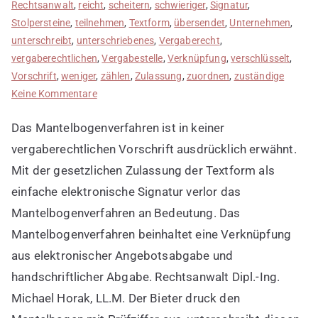
Rechtsanwalt
,
reicht
,
scheitern
,
schwieriger
,
Signatur
,
Stolpersteine
,
teilnehmen
,
Textform
,
übersendet
,
Unternehmen
,
unterschreibt
,
unterschriebenes
,
Vergaberecht
,
vergaberechtlichen
,
Vergabestelle
,
Verknüpfung
,
verschlüsselt
,
Vorschrift
,
weniger
,
zählen
,
Zulassung
,
zuordnen
,
zuständige
zu
Keine Kommentare
Bedeutung
Das Mantelbogenverfahren ist in keiner
von
Mantelbogenverfahren
vergaberechtlichen Vorschrift ausdrücklich erwähnt.
Mit der gesetzlichen Zulassung der Textform als
einfache elektronische Signatur verlor das
Mantelbogenverfahren an Bedeutung. Das
Mantelbogenverfahren beinhaltet eine Verknüpfung
aus elektronischer Angebotsabgabe und
handschriftlicher Abgabe. Rechtsanwalt Dipl.-Ing.
Michael Horak, LL.M. Der Bieter druck den