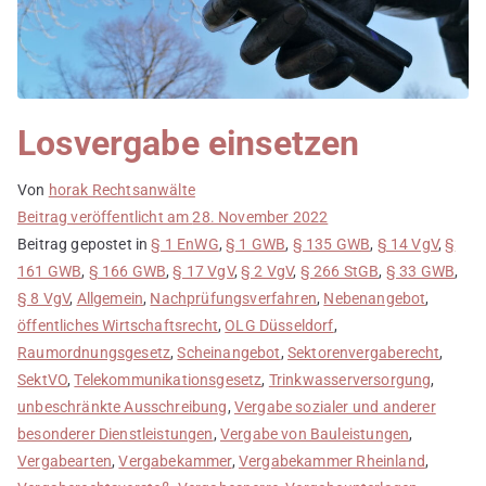
Losvergabe einsetzen
Von
horak Rechtsanwälte
Beitrag veröffentlicht am
28. November 2022
Beitrag gepostet in
§ 1 EnWG
,
§ 1 GWB
,
§ 135 GWB
,
§ 14 VgV
,
§
161 GWB
,
§ 166 GWB
,
§ 17 VgV
,
§ 2 VgV
,
§ 266 StGB
,
§ 33 GWB
,
§ 8 VgV
,
Allgemein
,
Nachprüfungsverfahren
,
Nebenangebot
,
öffentliches Wirtschaftsrecht
,
OLG Düsseldorf
,
Raumordnungsgesetz
,
Scheinangebot
,
Sektorenvergaberecht
,
SektVO
,
Telekommunikationsgesetz
,
Trinkwasserversorgung
,
unbeschränkte Ausschreibung
,
Vergabe sozialer und anderer
besonderer Dienstleistungen
,
Vergabe von Bauleistungen
,
Vergabearten
,
Vergabekammer
,
Vergabekammer Rheinland
,