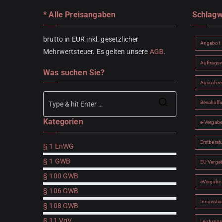
* Alle Preisangaben
Schlagw
brutto in EUR inkl. gesetzlicher
Angebot
Mehrwertsteuer. Es gelten unsere
AGB
.
Auftrags
Was suchen Sie?
Ausschre
Beschaff
Search
Kategorien
for:
e-Vergab
Erstberat
§ 1 EnWG
§ 1 GWB
EU-Verga
§ 100 GWB
eVergabe
§ 106 GWB
Innovatio
§ 108 GWB
§ 11 VgV
Leistung