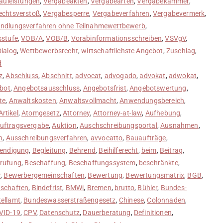
auleistungen
,
Vergabeakten
,
Vergabearten
,
Vergabekammer
,
echtsverstoß
,
Vergabesperre
,
Vergabeverfahren
,
Vergabevermerk
,
ndlungsverfahren ohne Teilnahmewettbewerb
,
sstufe
,
VOB/A
,
VOB/B
,
Vorabinformationsschreiben
,
VSVgV
,
Dialog
,
Wettbewerbsrecht
,
wirtschaftlichste Angebot
,
Zuschlag
,
d
z
,
Abschluss
,
Abschnitt
,
advocat
,
advogado
,
advokat
,
adwokat
,
bot
,
Angebotsausschluss
,
Angebotsfrist
,
Angebotswertung
,
te
,
Anwaltskosten
,
Anwaltsvollmacht
,
Anwendungsbereich
,
Artikel
,
Atomgesetz
,
Attorney
,
Attorney-at-law
,
Aufhebung
,
uftragsvergabe
,
Auktion
,
Auschschreibungsportal
,
Ausnahmen
,
n
,
Ausschreibungsverfahren
,
avvocatto
,
Bauaufträge
,
endigung
,
Begleitung
,
Behrend
,
Beihilferecht
,
beim
,
Beitrag
,
rufung
,
Beschaffung
,
Beschaffungssystem
,
beschränkte
,
r
,
Bewerbergemeinschaften
,
Bewertung
,
Bewertungsmatrix
,
BGB
,
nschaften
,
Bindefrist
,
BMWi
,
Bremen
,
brutto
,
Bühler
,
Bundes-
ellamt
,
Bundeswasserstraßengesetz
,
Chinese
,
Colonnaden
,
VID-19
,
CPV
,
Datenschutz
,
Dauerberatung
,
Definitionen
,