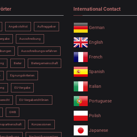
örter
International Contact
Angebotsfrist
Auftraggeber
German
vergabe
Ausschreibung
English
ibungen
Ausschreibungsverfahren
French
ung
Bieter
Bietergemeinschaft
Spanish
e
Eignungskriterien
Italian
ung
EU-Vergabe
berecht
EU-Vergaberichtlinien
Portuguese
GWB
Polish
nspartnerschaft
Konzessionen
Japanese
sbeschreibung
Nachprüfungsantrag