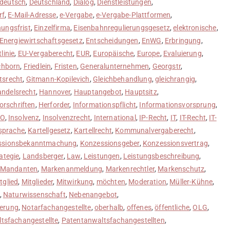
deutsch
,
Deutschland
,
Dialog
,
Dienstleistungen
,
rf
,
E-Mail-Adresse
,
e-Vergabe
,
e-Vergabe-Plattformen
,
hungsfrist
,
Einzelfirma
,
Eisenbahnregulierungsgesetz
,
elektronische
,
Energiewirtschaftsgesetz
,
Entscheidungen
,
EnWG
,
Erbringung
,
linie
,
EU-Vergaberecht
,
EUR
,
Europäische
,
Europe
,
Evaluierung
,
chborn
,
Friedlein
,
Fristen
,
Generalunternehmen
,
Georgstr
,
tsrecht
,
Gitmann-Kopilevich
,
Gleichbehandlung
,
gleichrangig
,
ndelsrecht
,
Hannover
,
Hauptangebot
,
Hauptsitz
,
orschriften
,
Herforder
,
Informationspflicht
,
Informationsvorsprung
,
sO
,
Insolvenz
,
Insolvenzrecht
,
International
,
IP-Recht
,
IT
,
IT-Recht
,
IT-
bsprache
,
Kartellgesetz
,
Kartellrecht
,
Kommunalvergaberecht
,
ssionsbekanntmachung
,
Konzessionsgeber
,
Konzessionsvertrag
,
ategie
,
Landsberger
,
Law
,
Leistungen
,
Leistungsbeschreibung
,
Mandanten
,
Markenanmeldung
,
Markenrechtler
,
Markenschutz
,
tglied
,
Mitglieder
,
Mitwirkung
,
möchten
,
Moderation
,
Müller-Kühne
,
,
Naturwissenschaft
,
Nebenangebot
,
ierung
,
Notarfachangestellte
,
oberhalb
,
offenes
,
öffentliche
,
OLG
,
tsfachangestellte
,
Patentanwaltsfachangestellten
,