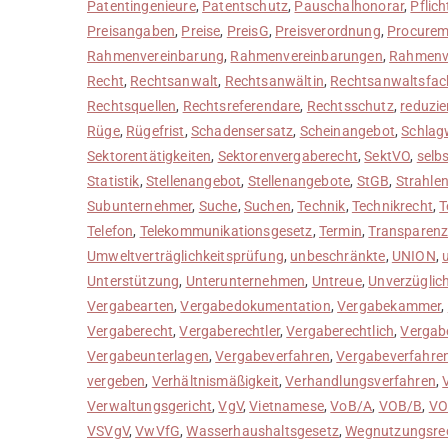
Patentingenieure
,
Patentschutz
,
Pauschalhonorar
,
Pflich
Preisangaben
,
Preise
,
PreisG
,
Preisverordnung
,
Procurem
Rahmenvereinbarung
,
Rahmenvereinbarungen
,
Rahmenv
Recht
,
Rechtsanwalt
,
Rechtsanwältin
,
Rechtsanwaltsfach
Rechtsquellen
,
Rechtsreferendare
,
Rechtsschutz
,
reduzie
Rüge
,
Rügefrist
,
Schadensersatz
,
Scheinangebot
,
Schlag
Sektorentätigkeiten
,
Sektorenvergaberecht
,
SektVO
,
selb
Statistik
,
Stellenangebot
,
Stellenangebote
,
StGB
,
Strahle
Subunternehmer
,
Suche
,
Suchen
,
Technik
,
Technikrecht
,
T
Telefon
,
Telekommunikationsgesetz
,
Termin
,
Transparen
Umweltverträglichkeitsprüfung
,
unbeschränkte
,
UNION
,
Unterstützung
,
Unterunternehmen
,
Untreue
,
Unverzüglich
Vergabearten
,
Vergabedokumentation
,
Vergabekammer
,
Vergaberecht
,
Vergaberechtler
,
Vergaberechtlich
,
Vergab
Vergabeunterlagen
,
Vergabeverfahren
,
Vergabeverfahre
vergeben
,
Verhältnismäßigkeit
,
Verhandlungsverfahren
,
Verwaltungsgericht
,
VgV
,
Vietnamese
,
VoB/A
,
VOB/B
,
VO
VSVgV
,
VwVfG
,
Wasserhaushaltsgesetz
,
Wegnutzungsre