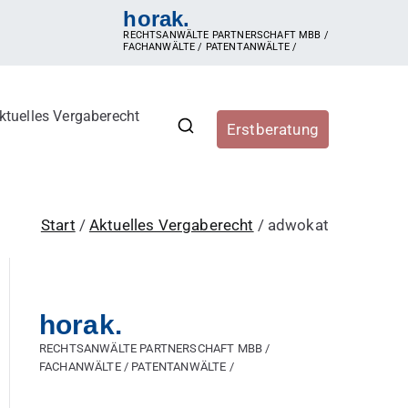
horak.
RECHTSANWÄLTE PARTNERSCHAFT MBB /
FACHANWÄLTE / PATENTANWÄLTE /
ktuelles Vergaberecht
Erstberatung
r, Vergabestellen sowie
ergaberecht, e-Vergabe, öffentliche Ausschreibung,
hren, Zuschlag, vorzeitige Beendigung der Vergabe,
Start
Aktuelles Vergaberecht
adwokat
horak.
RECHTSANWÄLTE PARTNERSCHAFT MBB /
FACHANWÄLTE / PATENTANWÄLTE /