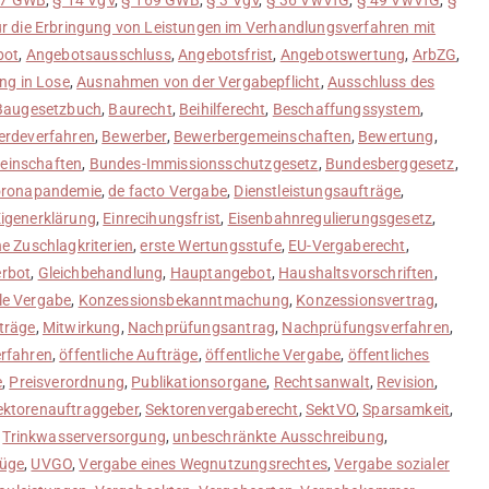
r die Erbringung von Leistungen im Verhandlungsverfahren mit
bot
,
Angebotsausschluss
,
Angebotsfrist
,
Angebotswertung
,
ArbZG
,
ung in Lose
,
Ausnahmen von der Vergabepflicht
,
Ausschluss des
Baugesetzbuch
,
Baurecht
,
Beihilferecht
,
Beschaffungssystem
,
rdeverfahren
,
Bewerber
,
Bewerbergemeinschaften
,
Bewertung
,
einschaften
,
Bundes-Immissionsschutzgesetz
,
Bundesberggesetz
,
ronapandemie
,
de facto Vergabe
,
Dienstleistungsaufträge
,
Eigenerklärung
,
Einrecihungsfrist
,
Eisenbahnregulierungsgesetz
,
he Zuschlagkriterien
,
erste Wertungsstufe
,
EU-Vergaberecht
,
erbot
,
Gleichbehandlung
,
Hauptangebot
,
Haushaltsvorschriften
,
le Vergabe
,
Konzessionsbekanntmachung
,
Konzessionsvertrag
,
träge
,
Mitwirkung
,
Nachprüfungsantrag
,
Nachprüfungsverfahren
,
erfahren
,
öffentliche Aufträge
,
öffentliche Vergabe
,
öffentliches
e
,
Preisverordnung
,
Publikationsorgane
,
Rechtsanwalt
,
Revision
,
ektorenauftraggeber
,
Sektorenvergaberecht
,
SektVO
,
Sparsamkeit
,
,
Trinkwasserversorgung
,
unbeschränkte Ausschreibung
,
Rüge
,
UVGO
,
Vergabe eines Wegnutzungsrechtes
,
Vergabe sozialer