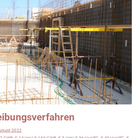
eibungsverfahren
ugust 2022
27 GWB
,
§ 14 VgV
,
§ 169 GWB
,
§ 3 VgV
,
§ 36 VwVfG
,
§ 49 VwVfG
,
§