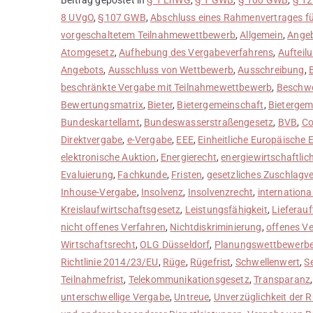
8 UVgO
,
§107 GWB
,
Abschluss eines Rahmenvertrages fü
vorgeschaltetem Teilnahmewettbewerb
,
Allgemein
,
Ange
Atomgesetz
,
Aufhebung des Vergabeverfahrens
,
Aufteil
Angebots
,
Ausschluss von Wettbewerb
,
Ausschreibung
,
beschränkte Vergabe mit Teilnahmewettbewerb
,
Beschwe
Bewertungsmatrix
,
Bieter
,
Bietergemeinschaft
,
Bietergem
Bundeskartellamt
,
Bundeswasserstraßengesetz
,
BVB
,
Co
Direktvergabe
,
e-Vergabe
,
EEE
,
Einheitliche Europäische 
elektronische Auktion
,
Energierecht
,
energiewirtschaftlic
Evaluierung
,
Fachkunde
,
Fristen
,
gesetzliches Zuschlagv
Inhouse-Vergabe
,
Insolvenz
,
Insolvenzrecht
,
internationa
Kreislaufwirtschaftsgesetz
,
Leistungsfähigkeit
,
Lieferauf
nicht offenes Verfahren
,
Nichtdiskriminierung
,
offenes V
Wirtschaftsrecht
,
OLG Düsseldorf
,
Planungswettbewerb
Richtlinie 2014/23/EU
,
Rüge
,
Rügefrist
,
Schwellenwert
,
S
Teilnahmefrist
,
Telekommunikationsgesetz
,
Transparanz
unterschwellige Vergabe
,
Untreue
,
Unverzüglichkeit der 