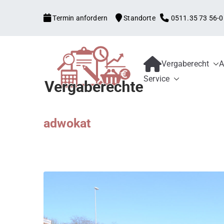
Zum
Termin anfordern
Standorte
0511.35 73 56-0
Inhalt
springen
Vergaberecht
A
Kanzlei mit V
Begleitung aller Vergabe
Service
Schwellenwerte, Konzess
Bewerber und 
Schadensersatz, erneute
adwokat