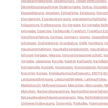
Designanmeldungen
,
Designschutz
,
Designverletzungen
,
Dienstleistungsaufträge
,
Direktvergabe
,
Doitsu
,
Düsseldo
Eigenerklärung
,
eingeben
,
Einheitliche
,
Einleitung
,
Einreic
Energierecht
,
Energieversorgung
,
energiewirtschaftliche
,
Erläuterung
,
Erstberatung
,
EU-Vergabe
,
EU-Vergabe-Richt
eVergabe
,
Expertise
,
Fachkunde
,
Frankfurt
,
Frankfurt-Es
Gerichtsverfahren
,
German
,
Germany
,
Gesetz
,
Gesundhei
Göttingen
,
Grafenberger
,
Grundsätze
,
GWB
,
Hamburg
,
Ha
Hauptunternehmen
,
Haushaltsvergaberecht
,
Haushaltsv
Inhouse-Vergabe
,
Inkasso
,
Innovationspartnerschaft
,
In
Vergabe
,
Japanese
,
Kanzlei
,
Kapitel
,
Karfusehr
,
Kartella
Königstraße
,
Kontakt
,
Konzession
,
Konzessionen
,
Konze
KonzVgV
,
Korean
,
Kreislaufwirtschaftsgesetz
,
KRITIS-Str
Leistungserbringung
,
Leistungsfähigkeit
,
Lieferaufträge
,
Medizinrecht
,
Mehrwertsteuer
,
Menschen
,
Metropolen
,
Mi
München
,
Nachprüfungsantrag
,
Nachprüfungsverfahren
Netzausbaubeschleunigungsgesetz
,
Neu
,
Nichtdiskrimin
Onlinerechtsberatung
,
Österreich
,
Parkallee
,
Patentanwal