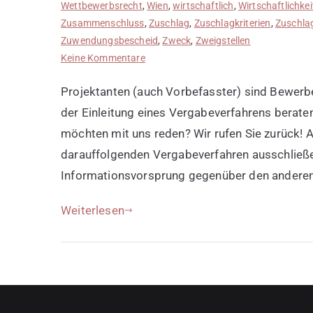
Wettbewerbsrecht
,
Wien
,
wirtschaftlich
,
Wirtschaftlichkei
Zusammenschluss
,
Zuschlag
,
Zuschlagkriterien
,
Zuschlag
Zuwendungsbescheid
,
Zweck
,
Zweigstellen
zu
Keine Kommentare
Projektanten
Projektanten (auch Vorbefasster) sind Bewerber
in
Ausschreibungsverfahren
der Einleitung eines Vergabeverfahrens beraten
möchten mit uns reden? Wir rufen Sie zurück! 
darauffolgenden Vergabeverfahren ausschließe
Informationsvorsprung gegenüber den anderen
Weiterlesen