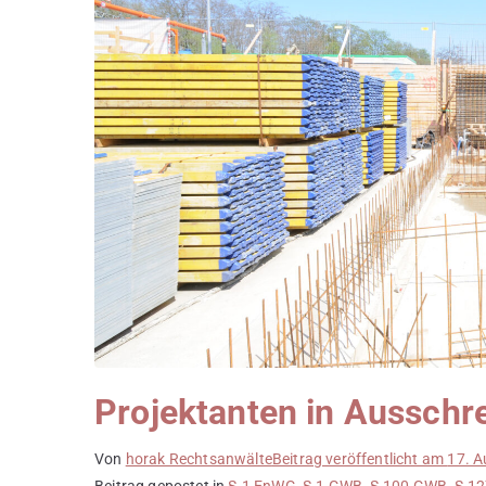
Projektanten in Ausschr
Von
horak Rechtsanwälte
Beitrag veröffentlicht am
17. A
Beitrag gepostet in
§ 1 EnWG
,
§ 1 GWB
,
§ 100 GWB
,
§ 1