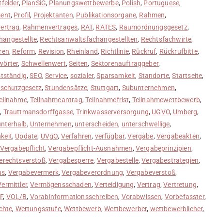
tfelder
,
PlanSiG
,
Planungswettbewerbe
,
Polish
,
Portuguese
,
ent
,
Profil
,
Projektanten
,
Publikationsorgane
,
Rahmen
,
ertrag
,
Rahmenvertrages
,
RAT
,
RATES
,
Raumordnungsgesetz
,
angestellte
,
Rechtsanwaltsfachangestellten
,
Rechtsfachwirte
,
ren
,
Reform
,
Revision
,
Rheinland
,
Richtlinie
,
Rückruf
,
Rückrufbitte
,
wörter
,
Schwellenwert
,
Seiten
,
Sektorenauftraggeber
,
stständig
,
SEO
,
Service
,
sozialer
,
Sparsamkeit
,
Standorte
,
Startseite
,
nschutzgesetz
,
Stundensätze
,
Stuttgart
,
Subunternehmen
,
eilnahme
,
Teilnahmeantrag
,
Teilnahmefrist
,
Teilnahmewettbewerb
,
z
,
Trauttmansdorffgasse
,
Trinkwasserversorgung
,
UGVO
,
Umberg
,
unterhalb
,
Unternehmen
,
unterscheiden
,
unterschwellige
,
keit
,
Update
,
UVgO
,
Verfahren
,
verfügbar
,
Vergabe
,
Vergabeakten
,
Vergabepflicht
,
Vergabepflicht-Ausnahmen
,
Vergabeprinzipien
,
erechtsverstoß
,
Vergabesperre
,
Vergabestelle
,
Vergabestrategien
,
ns
,
Vergabevermerk
,
Vergabeverordnung
,
Vergabeverstoß
,
Vermittler
,
Vermögensschaden
,
Verteidigung
,
Vertrag
,
Vertretung
,
F
,
VOL/B
,
Vorabinformationsschreiben
,
Vorabwissen
,
Vorbefasster
,
chte
,
Wertungsstufe
,
Wettbewerb
,
Wettbewerber
,
wettbewerblicher
,