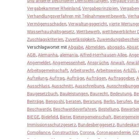
und anderer besonderer Dienstleistungen
,
Vergabe von B
Vergabekammer Rheinland
,
Vergabeprinzipien
,
Vergaber
Verhandlungsverfahren mit Teilnahmewettbewerb
,
Verha
Vermögensschaden
,
Verwaltungsgericht
,
vierte Wertung
Wasserhaushaltsgesetz
,
Wettbewerb
,
wettbewerblicher 
Zuschlagskriterien
,
Zuverlässigkeit
,
Zuwendungsbeschei
Verschlagwortet mit
Abgabe
,
Abmelden
,
abogado
,
Absat
AGB
,
Alemanha
,
alemania
,
Alfred-Herrhausen-Allee
,
Ange
Angemeldet
,
Angemessenheit
,
Ansprüche
,
Anwalt
,
Anwäl
Arbeitsgemeinschaft
,
Arbeitsrecht
,
Arbeitsweise
,
ArbZG
,
Aufteilung
,
Auftrag
,
Aufträge
,
Aufträgen
,
Auftraggeber
,
A
Ausschluss
,
Ausschnitt
,
Ausschreibung
,
Ausschreibunge
Baugesetzbuch
,
Bauleistungen
,
Baurecht
,
Bedeutung
,
Be
Beiträge
,
Bengoshi
,
beraten
,
Beratung
,
Berlin
,
berufen
,
Be
Beschwerde
,
Beschwerdeverfahren
,
Bestellung
,
Bewerbe
BIEGE
,
Bielefeld
,
Bieter
,
Bietergemeinschaft
,
Bietergemei
Immissionsschutzgesetz
,
Bundesberggesetz
,
Bundeskart
Compliance
,
Construction
,
Corona
,
Coronapandemie
,
CO