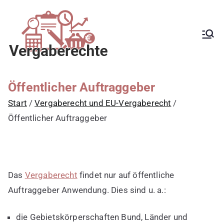
Zum
Inhalt
springen
Kanzlei mit
Begleitung aller
Vergabeverfahren, Fachanwalt
Vergaberecht für
für Vergaberecht, EU-
Vergaberecht, nationales
öffentliche
Vergaberecht, e-Vergabe,
Auftraggeber,
öffentliche Ausschreibung,
Öffentlicher Auftraggeber
Schwellenwerte, Konzessionen,
Vergabestellen
Zuwendungen, GWB, VgV, UGVO,
Start
Vergaberecht und EU-Vergaberecht
sowie Bewerber
VoB/A, Rüge,
Nachprüfungsverfahren,
Öffentlicher Auftraggeber
und Bieter
Zuschlag, vorzeitige Beendigung
der Vergabe, Schadensersatz,
erneute Vergabe
Das
Vergaberecht
findet nur auf öffentliche
Auftraggeber Anwendung. Dies sind u. a.:
die Gebietskörperschaften Bund, Länder und