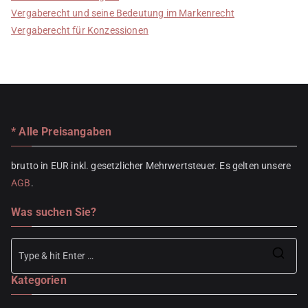
Vergaberecht und seine Bedeutung im Markenrecht
Vergaberecht für Konzessionen
* Alle Preisangaben
brutto in EUR inkl. gesetzlicher Mehrwertsteuer. Es gelten unsere
AGB
.
Was suchen Sie?
Se
Kategorien
for