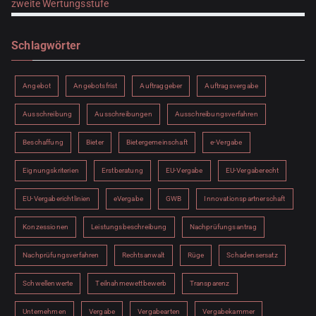
zweite Wertungsstufe
Schlagwörter
Angebot
Angebotsfrist
Auftraggeber
Auftragsvergabe
Ausschreibung
Ausschreibungen
Ausschreibungsverfahren
Beschaffung
Bieter
Bietergemeinschaft
e-Vergabe
Eignungskriterien
Erstberatung
EU-Vergabe
EU-Vergaberecht
EU-Vergaberichtlinien
eVergabe
GWB
Innovationspartnerschaft
Konzessionen
Leistungsbeschreibung
Nachprüfungsantrag
Nachprüfungsverfahren
Rechtsanwalt
Rüge
Schadensersatz
Schwellenwerte
Teilnahmewettbewerb
Transparenz
Unternehmen
Vergabe
Vergabearten
Vergabekammer