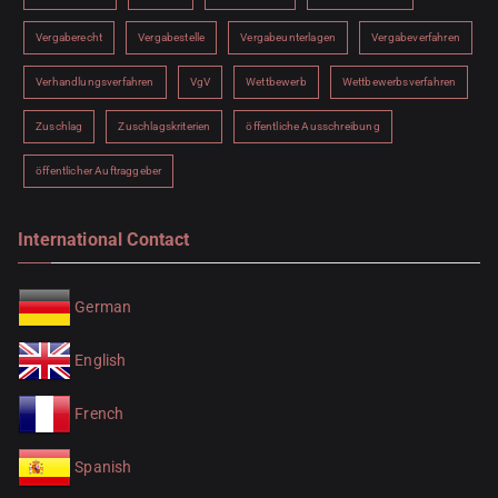
Vergaberecht
Vergabestelle
Vergabeunterlagen
Vergabeverfahren
Verhandlungsverfahren
VgV
Wettbewerb
Wettbewerbsverfahren
Zuschlag
Zuschlagskriterien
öffentliche Ausschreibung
öffentlicher Auftraggeber
International Contact
German
English
French
Spanish