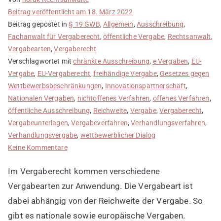
Beitrag veröffentlicht am
18. März 2022
Beitrag gepostet in
§ 19 GWB
,
Allgemein
,
Ausschreibung
,
Fachanwalt für Vergaberecht
,
öffentliche Vergabe
,
Rechtsanwalt
,
Vergabearten
,
Vergaberecht
Verschlagwortet mit
chränkte Ausschreibung
,
e Vergaben
,
EU-
Vergabe
,
EU-Vergaberecht
,
freihändige Vergabe
,
Gesetzes gegen
Wettbewerbsbeschränkungen
,
Innovationspartnerschaft
,
Nationalen Vergaben
,
nichtoffenes Verfahren
,
offenes Verfahren
,
öffentliche Ausschreibung
,
Reichweite
,
Vergabe
,
Vergaberecht
,
Vergabeunterlagen
,
Vergabeverfahren
,
Verhandlungsverfahren
,
Verhandlungsvergabe
,
wettbewerblicher Dialog
zu
Keine Kommentare
Vergabearten
Im Vergaberecht kommen verschiedene
richtig
nutzen
Vergabearten zur Anwendung. Die Vergabeart ist
dabei abhängig von der Reichweite der Vergabe. So
gibt es nationale sowie europäische Vergaben.