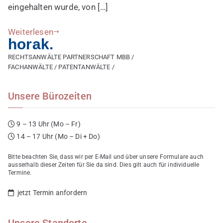
eingehalten wurde, von […]
in
diesem
Weiterlesen
Sinne
horak.
nachvollziehbar
RECHTSANWÄLTE PARTNERSCHAFT MBB /
sein.
FACHANWÄLTE / PATENTANWÄLTE /
Unsere Bürozeiten
9 – 13 Uhr (Mo – Fr)
14 – 17 Uhr (Mo – Di + Do)
Bitte beachten Sie, dass wir per E-Mail und über unsere Formulare auch
ausserhalb dieser Zeiten für Sie da sind. Dies gilt auch für individuelle
Termine.
jetzt Termin anfordern
Unsere Standorte