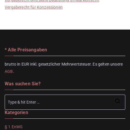
Vergaberecht für Konzessionen
* Alle Preisangaben
brutto in EUR inkl. gesetzlicher Mehrwertsteuer. Es gelten unsere
AGB
.
Was suchen Sie?
Se
Kategorien
for
§ 1 EnWG