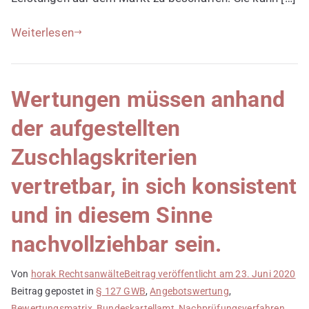
es?
Weiterlesen
Wertungen müssen anhand
der aufgestellten
Zuschlagskriterien
vertretbar, in sich konsistent
und in diesem Sinne
nachvollziehbar sein.
Von
horak Rechtsanwälte
Beitrag veröffentlicht am
23. Juni 2020
Beitrag gepostet in
§ 127 GWB
,
Angebotswertung
,
Bewertungsmatrix
,
Bundeskartellamt
,
Nachprüfungsverfahren
,