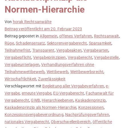
Normen-Hierarchie
Von
horak Rechtsanwälte
Beitrag veröffentlicht am
20. Februar 2023
Beitrag gepostet in
Allgemein
,
offenes Verfahren
,
Rechtsanwalt
,
Rüge
,
Schadensersatz
,
Sektorenvergaberecht
,
Sparsamkeit
,
Teilnahmefrist
,
Transparent
,
Vergabeakten
,
Vergabearten
,
Vergabepflicht
,
Vergabeprinzipien
,
Vergaberecht
,
Vergabestelle
,
Vergabeunterlagen
,
Verhandlungsverfahren ohne
Teilnahmewettbewerb
,
Wettbewerb
,
Wettbewerbsrecht
,
Wirtschaftlichkeit
,
Zuverlässigkeit
Verschlagwortet mit
Begleitung aller Vergabeverfahren
,
e-
Vergabe
,
erneute Vergabe
,
EU-Vergaberecht
,
Fachanwalt für
Vergaberecht
,
GWB
,
Hierarchieebenen
,
Kaskadenprinzip
,
Kaskadenprinzip als Normen-Hierarchie
,
Konzessionen
,
Konzessionsvergabeverordnung
,
Nachprüfungsverfahren
,
nationales Vergaberecht
,
Oberschwellenbereich
,
öffentliche