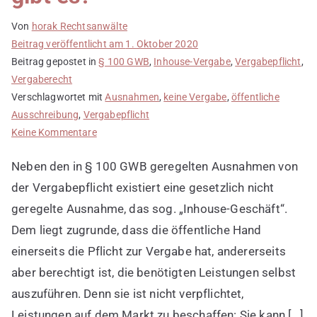
Von
horak Rechtsanwälte
Beitrag veröffentlicht am
1. Oktober 2020
Beitrag gepostet in
§ 100 GWB
,
Inhouse-Vergabe
,
Vergabepflicht
,
Vergaberecht
Verschlagwortet mit
Ausnahmen
,
keine Vergabe
,
öffentliche
Ausschreibung
,
Vergabepflicht
zu
Keine Kommentare
Welche
Neben den in § 100 GWB geregelten Ausnahmen von
Ausnahmen
von
der Vergabepflicht existiert eine gesetzlich nicht
der
geregelte Ausnahme, das sog. „Inhouse-Geschäft“.
Pflicht
Dem liegt zugrunde, dass die öffentliche Hand
zur
einerseits die Pflicht zur Vergabe hat, andererseits
Vergabe/
aber berechtigt ist, die benötigten Leistungen selbst
öffentlichen
Ausschreibung
auszuführen. Denn sie ist nicht verpflichtet,
gibt
Leistungen auf dem Markt zu beschaffen: Sie kann […]