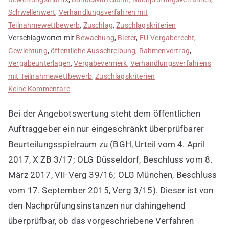
Schwellenwert
,
Verhandlungsverfahren mit
Teilnahmewettbewerb
,
Zuschlag
,
Zuschlagskriterien
Verschlagwortet mit
Bewachung
,
Bieter
,
EU-Vergaberecht
,
Gewichtung
,
öffentliche Ausschreibung
,
Rahmenvertrag
,
Vergabeunterlagen
,
Vergabevermerk
,
Verhandlungsverfahrens
mit Teilnahmewettbewerb
,
Zuschlagskriterien
zu
Keine Kommentare
Wertungen
Bei der Angebotswertung steht dem öffentlichen
müssen
anhand
Auftraggeber ein nur eingeschränkt überprüfbarer
der
Beurteilungsspielraum zu (BGH, Urteil vom 4. April
aufgestellten
2017, X ZB 3/17; OLG Düsseldorf, Beschluss vom 8.
Zuschlagskriterien
März 2017, VII-Verg 39/16; OLG München, Beschluss
vertretbar,
vom 17. September 2015, Verg 3/15). Dieser ist von
in
sich
den Nachprüfungsinstanzen nur dahingehend
konsistent
überprüfbar, ob das vorgeschriebene Verfahren
und