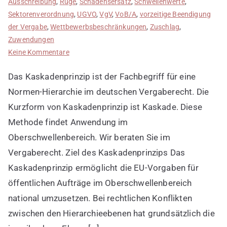
Ausschreibung
,
Rüge
,
Schadensersatz
,
Schwellenwerte
,
Sektorenverordnung
,
UGVO
,
VgV
,
VoB/A
,
vorzeitige Beendigung
der Vergabe
,
Wettbewerbsbeschränkungen
,
Zuschlag
,
Zuwendungen
zu
Keine Kommentare
Kaskadenprinzip
Das Kaskadenprinzip ist der Fachbegriff für eine
als
Normen-
Normen-Hierarchie im deutschen Vergaberecht. Die
Hierarchie
Kurzform von Kaskadenprinzip ist Kaskade. Diese
Methode findet Anwendung im
Oberschwellenbereich. Wir beraten Sie im
Vergaberecht. Ziel des Kaskadenprinzips Das
Kaskadenprinzip ermöglicht die EU-Vorgaben für
öffentlichen Aufträge im Oberschwellenbereich
national umzusetzen. Bei rechtlichen Konflikten
zwischen den Hierarchieebenen hat grundsätzlich die