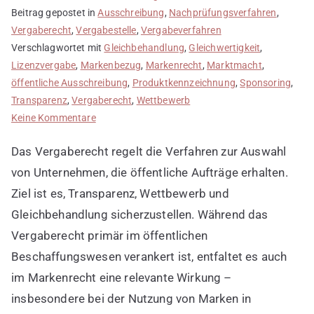
Beitrag gepostet in
Ausschreibung
,
Nachprüfungsverfahren
,
Vergaberecht
,
Vergabestelle
,
Vergabeverfahren
Verschlagwortet mit
Gleichbehandlung
,
Gleichwertigkeit
,
Lizenzvergabe
,
Markenbezug
,
Markenrecht
,
Marktmacht
,
öffentliche Ausschreibung
,
Produktkennzeichnung
,
Sponsoring
,
Transparenz
,
Vergaberecht
,
Wettbewerb
zu
Keine Kommentare
Vergaberecht
Das Vergaberecht regelt die Verfahren zur Auswahl
und
seine
von Unternehmen, die öffentliche Aufträge erhalten.
Bedeutung
Ziel ist es, Transparenz, Wettbewerb und
im
Gleichbehandlung sicherzustellen. Während das
Markenrecht
Vergaberecht primär im öffentlichen
Beschaffungswesen verankert ist, entfaltet es auch
im Markenrecht eine relevante Wirkung –
insbesondere bei der Nutzung von Marken in