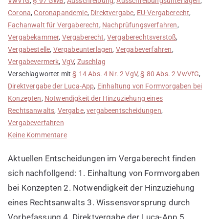
VwVfG
,
§ 97 GWB
,
Ausschreibung
,
Ausschreibungsunterlagen
,
Corona
,
Coronapandemie
,
Direktvergabe
,
EU-Vergaberecht
,
Fachanwalt für Vergaberecht
,
Nachprüfungsverfahren
,
Vergabekammer
,
Vergaberecht
,
Vergaberechtsverstoß
,
Vergabestelle
,
Vergabeunterlagen
,
Vergabeverfahren
,
Vergabevermerk
,
VgV
,
Zuschlag
Verschlagwortet mit
§ 14 Abs. 4 Nr. 2 VgV
,
§ 80 Abs. 2 VwVfG
,
Direktvergabe der Luca-App
,
Einhaltung von Formvorgaben bei
Konzepten
,
Notwendigkeit der Hinzuziehung eines
Rechtsanwalts
,
Vergabe
,
vergabeentscheidungen
,
Vergabeverfahren
zu
Keine Kommentare
Aktuelle
Aktuellen Entscheidungen im Vergaberecht finden
Entscheidungen
im
sich nachfollgend: 1. Einhaltung von Formvorgaben
Vergaberecht
bei Konzepten 2. Notwendigkeit der Hinzuziehung
eines Rechtsanwalts 3. Wissensvorsprung durch
Vorbefassung 4. Direktvergabe der Luca-App 5.