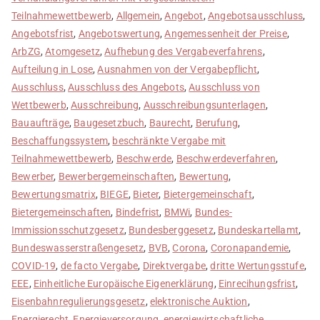
Teilnahmewettbewerb
,
Allgemein
,
Angebot
,
Angebotsausschluss
,
Angebotsfrist
,
Angebotswertung
,
Angemessenheit der Preise
,
ArbZG
,
Atomgesetz
,
Aufhebung des Vergabeverfahrens
,
Aufteilung in Lose
,
Ausnahmen von der Vergabepflicht
,
Ausschluss
,
Ausschluss des Angebots
,
Ausschluss von
Wettbewerb
,
Ausschreibung
,
Ausschreibungsunterlagen
,
Bauaufträge
,
Baugesetzbuch
,
Baurecht
,
Berufung
,
Beschaffungssystem
,
beschränkte Vergabe mit
Teilnahmewettbewerb
,
Beschwerde
,
Beschwerdeverfahren
,
Bewerber
,
Bewerbergemeinschaften
,
Bewertung
,
Bewertungsmatrix
,
BIEGE
,
Bieter
,
Bietergemeinschaft
,
Bietergemeinschaften
,
Bindefrist
,
BMWi
,
Bundes-
Immissionsschutzgesetz
,
Bundesberggesetz
,
Bundeskartellamt
,
Bundeswasserstraßengesetz
,
BVB
,
Corona
,
Coronapandemie
,
COVID-19
,
de facto Vergabe
,
Direktvergabe
,
dritte Wertungsstufe
,
EEE
,
Einheitliche Europäische Eigenerklärung
,
Einrecihungsfrist
,
Eisenbahnregulierungsgesetz
,
elektronische Auktion
,
Energierecht
,
Energieversorgung
,
energiewirtschaftliche