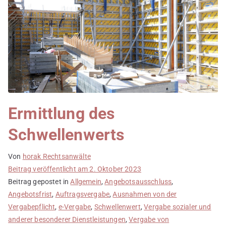
Ermittlung des
Schwellenwerts
Von
horak Rechtsanwälte
Beitrag veröffentlicht am
2. Oktober 2023
Beitrag gepostet in
Allgemein
,
Angebotsausschluss
,
Angebotsfrist
,
Auftragsvergabe
,
Ausnahmen von der
Vergabepflicht
,
e-Vergabe
,
Schwellenwert
,
Vergabe sozialer und
anderer besonderer Dienstleistungen
,
Vergabe von