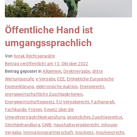
Öffentliche Hand ist
umgangssprachlich
Von
horak Rechtsanwälte
Beitrag veröffentlicht am
13. Oktober 2022
Beitrag gepostet in
Allgemein
,
Direktvergabe
,
dritte
Wertungsstufe
,
e-Vergabe
,
EEE
,
Einheitliche Europäische
Eigenerklärung
,
elektronische Auktion
,
Energierecht
,
energiewirtschaftliche Zuschlagkriterien
,
Energiewirtschaftsgesetz
,
EU-Vergaberecht
,
Fachanwalt
,
Fachkunde
,
Fristen
,
Gesetz über die
Umweltverträglichkeitsprüfung
,
gesetzliches Zuschlagverbot
,
Gleichbehandlung
,
GWB
,
Haushaltsvergaberecht
,
Inhouse-
Vergabe
,
Innovationspartnerschaft
,
Insolvenz
,
Insolvenzrecht
,