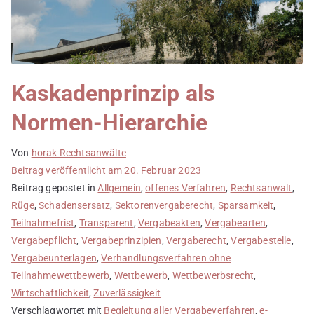
Kaskadenprinzip als
Normen-Hierarchie
Von
horak Rechtsanwälte
Beitrag veröffentlicht am
20. Februar 2023
Beitrag gepostet in
Allgemein
,
offenes Verfahren
,
Rechtsanwalt
,
Rüge
,
Schadensersatz
,
Sektorenvergaberecht
,
Sparsamkeit
,
Teilnahmefrist
,
Transparent
,
Vergabeakten
,
Vergabearten
,
Vergabepflicht
,
Vergabeprinzipien
,
Vergaberecht
,
Vergabestelle
,
Vergabeunterlagen
,
Verhandlungsverfahren ohne
Teilnahmewettbewerb
,
Wettbewerb
,
Wettbewerbsrecht
,
Wirtschaftlichkeit
,
Zuverlässigkeit
Verschlagwortet mit
Begleitung aller Vergabeverfahren
,
e-