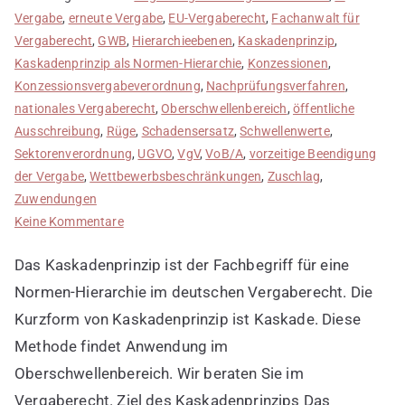
Vergabe
,
erneute Vergabe
,
EU-Vergaberecht
,
Fachanwalt für
Vergaberecht
,
GWB
,
Hierarchieebenen
,
Kaskadenprinzip
,
Kaskadenprinzip als Normen-Hierarchie
,
Konzessionen
,
Konzessionsvergabeverordnung
,
Nachprüfungsverfahren
,
nationales Vergaberecht
,
Oberschwellenbereich
,
öffentliche
Ausschreibung
,
Rüge
,
Schadensersatz
,
Schwellenwerte
,
Sektorenverordnung
,
UGVO
,
VgV
,
VoB/A
,
vorzeitige Beendigung
der Vergabe
,
Wettbewerbsbeschränkungen
,
Zuschlag
,
Zuwendungen
zu
Keine Kommentare
Kaskadenprinzip
Das Kaskadenprinzip ist der Fachbegriff für eine
als
Normen-
Normen-Hierarchie im deutschen Vergaberecht. Die
Hierarchie
Kurzform von Kaskadenprinzip ist Kaskade. Diese
Methode findet Anwendung im
Oberschwellenbereich. Wir beraten Sie im
Vergaberecht. Ziel des Kaskadenprinzips Das