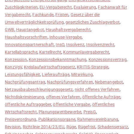
Zuschlagkriterien
,
EU-Vergaberecht
,
Evaluierung
,
Fachanwalt für
Vergaberecht
,
Fachkunde
,
Fristen
,
Gesetz über die
Umweltverträglichkeitsprüfung
,
gesetzliches Zuschlagverbot
,
GWB
,
Hauptangebot
,
Haushaltsvergaberecht
,
Haushaltsvorschriften
,
Inhouse-Vergabe
,
Innovationspartnerschaft
,
InsO
,
Insolvenz
,
Insolvenzrecht
,
Kartellabsprache
,
Kartellrecht
,
Kommunlavergaberecht
,
Konzession
,
Konzessionsbekanntmachung
,
Konzessionsvertrag
,
KonzVgV
,
Kreislaufwirtschaftsgesetz
,
KRITIS-Strategie
,
Leistungsfähigkeit
,
Lieferaufträge
,
Mitwirkung
,
Nachprüfungsantrag
,
Nachprüfungsverfahren
,
Nebenangebot
,
Netzausbaubeschleunigungsgesetz
,
nicht offenes Verfahren
,
Nichtdiskriminierung
,
offenes Verfahren
,
öffentliche Aufträge
,
öffentliche Auftraggeber
,
öffentliche Vergabe
,
öffentliches
Wirtschaftsrecht
,
Planungswettbewerbe
,
PreisG
,
Preisverordnung
,
Publikationsorgane
,
Rahmenvereinbarung
,
Revision
,
Richtlinie 2014/23/EU
,
Rüge
,
Rügefrist
,
Schadensersatz
,