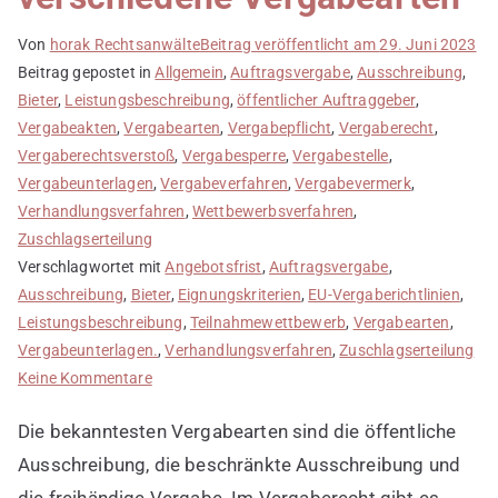
Von
horak Rechtsanwälte
Beitrag veröffentlicht am
29. Juni 2023
Beitrag gepostet in
Allgemein
,
Auftragsvergabe
,
Ausschreibung
,
Bieter
,
Leistungsbeschreibung
,
öffentlicher Auftraggeber
,
Vergabeakten
,
Vergabearten
,
Vergabepflicht
,
Vergaberecht
,
Vergaberechtsverstoß
,
Vergabesperre
,
Vergabestelle
,
Vergabeunterlagen
,
Vergabeverfahren
,
Vergabevermerk
,
Verhandlungsverfahren
,
Wettbewerbsverfahren
,
Zuschlagserteilung
Verschlagwortet mit
Angebotsfrist
,
Auftragsvergabe
,
Ausschreibung
,
Bieter
,
Eignungskriterien
,
EU-Vergaberichtlinien
,
Leistungsbeschreibung
,
Teilnahmewettbewerb
,
Vergabearten
,
Vergabeunterlagen.
,
Verhandlungsverfahren
,
Zuschlagserteilung
zu
Keine Kommentare
Im
Die bekanntesten Vergabearten sind die öffentliche
Vergaberecht
gibt
Ausschreibung, die beschränkte Ausschreibung und
es
die freihändige Vergabe. Im Vergaberecht gibt es