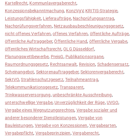
Kartellrecht
,
Kommunlavergaberecht
,
Konzessionsbekanntmachung
,
KonzVgV
,
KRITIS-Strategie
,
Leistungsfähigkeit
,
Lieferaufträge
,
Nachprüfungsantrag
,
Nachprüfungsverfahren
,
Netzausbaubeschleunigungsgesetz
,
nicht offenes Verfahren
,
offenes Verfahren
,
öffentliche Aufträge
,
öffentliche Auftraggeber
,
Öffentliche Hand
,
öffentliche Vergabe
,
öffentliches Wirtschaftsrecht
,
OLG Düsseldorf
,
Planungswettbewerbe
,
PreisG
,
Publikationsorgane
,
Raumordnungsgesetz
,
Rechtsanwalt
,
Revision
,
Schadensersatz
,
Scheinangebot
,
Sektorenauftraggeber
,
Sektorenvergaberecht
,
SektVO
,
Strahlenschutzgesetz
,
Teilnahmeantrag
,
Telekommunikationsgesetz
,
Transparent
,
Trinkwasserversorgung
,
unbeschränkte Ausschreibung
,
unterschwellige Vergabe
,
Unverzüglichkeit der Rüge
,
UVGO
,
Vergabe eines Wegnutzungsrechtes
,
Vergabe sozialer und
anderer besonderer Dienstleistungen
,
Vergabe von
Bauleistungen
,
Vergabe von Konzessionen
,
Vergabearten
,
Vergabepflicht
,
Vergabeprinzipien
,
Vergaberecht
,