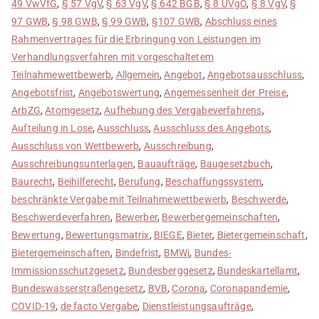
49 VwVfG
,
§ 57 VgV
,
§ 63 VgV
,
§ 642 BGB
,
§ 8 UVgO
,
§ 8 VgV
,
§
97 GWB
,
§ 98 GWB
,
§ 99 GWB
,
§107 GWB
,
Abschluss eines
Rahmenvertrages für die Erbringung von Leistungen im
Verhandlungsverfahren mit vorgeschaltetem
Teilnahmewettbewerb
,
Allgemein
,
Angebot
,
Angebotsausschluss
,
Angebotsfrist
,
Angebotswertung
,
Angemessenheit der Preise
,
ArbZG
,
Atomgesetz
,
Aufhebung des Vergabeverfahrens
,
Aufteilung in Lose
,
Ausschluss
,
Ausschluss des Angebots
,
Ausschluss von Wettbewerb
,
Ausschreibung
,
Ausschreibungsunterlagen
,
Bauaufträge
,
Baugesetzbuch
,
Baurecht
,
Beihilferecht
,
Berufung
,
Beschaffungssystem
,
beschränkte Vergabe mit Teilnahmewettbewerb
,
Beschwerde
,
Beschwerdeverfahren
,
Bewerber
,
Bewerbergemeinschaften
,
Bewertung
,
Bewertungsmatrix
,
BIEGE
,
Bieter
,
Bietergemeinschaft
,
Bietergemeinschaften
,
Bindefrist
,
BMWi
,
Bundes-
Immissionsschutzgesetz
,
Bundesberggesetz
,
Bundeskartellamt
,
Bundeswasserstraßengesetz
,
BVB
,
Corona
,
Coronapandemie
,
COVID-19
,
de facto Vergabe
,
Dienstleistungsaufträge
,