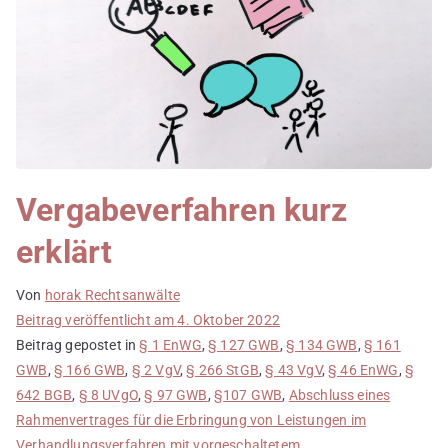
Vergabeverfahren kurz
erklärt
Von
horak Rechtsanwälte
Beitrag veröffentlicht am
4. Oktober 2022
Beitrag gepostet in
§ 1 EnWG
,
§ 127 GWB
,
§ 134 GWB
,
§ 161
GWB
,
§ 166 GWB
,
§ 2 VgV
,
§ 266 StGB
,
§ 43 VgV
,
§ 46 EnWG
,
§
642 BGB
,
§ 8 UVgO
,
§ 97 GWB
,
§107 GWB
,
Abschluss eines
Rahmenvertrages für die Erbringung von Leistungen im
Verhandlungsverfahren mit vorgeschaltetem