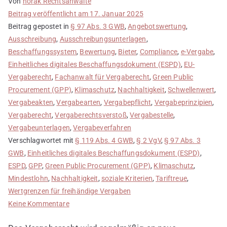
Von
horak Rechtsanwälte
Beitrag veröffentlicht am
17. Januar 2025
Beitrag gepostet in
§ 97 Abs. 3 GWB
,
Angebotswertung
,
Ausschreibung
,
Ausschreibungsunterlagen
,
Beschaffungssystem
,
Bewertung
,
Bieter
,
Compliance
,
e-Vergabe
,
Einheitliches digitales Beschaffungsdokument (ESPD)
,
EU-
Vergaberecht
,
Fachanwalt für Vergaberecht
,
Green Public
Procurement (GPP)
,
Klimaschutz
,
Nachhaltigkeit
,
Schwellenwert
,
Vergabeakten
,
Vergabearten
,
Vergabepflicht
,
Vergabeprinzipien
,
Vergaberecht
,
Vergaberechtsverstoß
,
Vergabestelle
,
Vergabeunterlagen
,
Vergabeverfahren
Verschlagwortet mit
§ 119 Abs. 4 GWB
,
§ 2 VgV
,
§ 97 Abs. 3
GWB
,
Einheitliches digitales Beschaffungsdokument (ESPD)
,
ESPD
,
GPP
,
Green Public Procurement (GPP)
,
Klimaschutz
,
Mindestlohn
,
Nachhaltigkeit
,
soziale Kriterien
,
Tariftreue
,
Wertgrenzen für freihändige Vergaben
zu
Keine Kommentare
Neuerungen