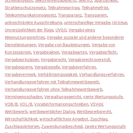
Scheinangebot
,
Sektorenvergaberecht
,
SektVO
,
Sparsamkeit
,
Strahlenschutzgesetz
,
Teilnahmeantrag
,
Teilnahmefrist
,
Telekommunikationsgesetz
,
Transparanz
,
Transparent
,
unbeschränkte Ausschreibung
,
unterschwellige Vergabe
,
Untreue
,
Unverzüglichkeit der Rüge
,
UVGO
,
Vergabe eines
Wegnutzungsrechtes
,
Vergabe sozialer und anderer besonderer
Dienstleistungen
,
Vergabe von Bauleistungen
,
Vergabe von
Konzessionen
,
Vergabeakten
,
Vergabearten
,
Vergabepflicht
,
Vergabeprinzipien
,
Vergaberecht
,
Vergaberechtsverstoß
,
Vergabesperre
,
Vergabestelle
,
Vergabeverfahren
,
Vergabevermerk
,
Verhältnismässigkeit
,
Verhandlungsverfahren
,
Verhandlungsverfahren mit Teilnahmewettbewerb
,
Verhandlungsverfahren ohne Teilnahmewettbewerb
,
Vermögensschaden
,
Verwaltungsgericht
,
vierte Wertungsstufe
,
VOB/B
,
VOL/B
,
Vorabinformationsschreiben
,
VSVgV
,
Wettbewerb
,
wettbewerblicher Dialog
,
Wettbewerbsrecht
,
Wirtschaftlichkeit
,
wirtschaftlichste Angebot
,
Zuschlag
,
Zuschlagskriterien
,
Zuwendungsbescheid
,
zweite Wertungsstufe