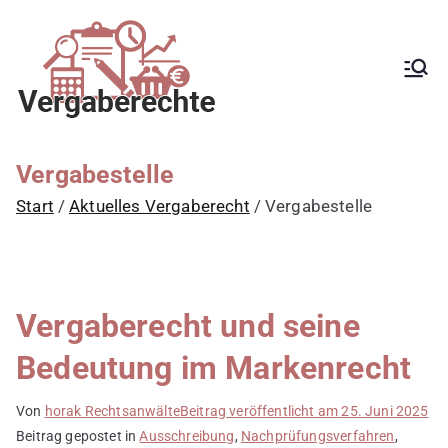
Zum
Inhalt
springen
Kanzlei mit
Begleitung aller
Vergabeverfahren, Fachanwalt
Vergaberecht für
für Vergaberecht, EU-
Vergaberecht, nationales
öffentliche
Vergaberecht, e-Vergabe,
Auftraggeber,
öffentliche Ausschreibung,
Vergabestelle
Schwellenwerte, Konzessionen,
Vergabestellen
Zuwendungen, GWB, VgV, UGVO,
Start
Aktuelles Vergaberecht
Vergabestelle
sowie Bewerber
VoB/A, Rüge,
Nachprüfungsverfahren,
und Bieter
Zuschlag, vorzeitige Beendigung
der Vergabe, Schadensersatz,
erneute Vergabe
Vergaberecht und seine
Bedeutung im Markenrecht
Von
horak Rechtsanwälte
Beitrag veröffentlicht am
25. Juni 2025
Beitrag gepostet in
Ausschreibung
,
Nachprüfungsverfahren
,