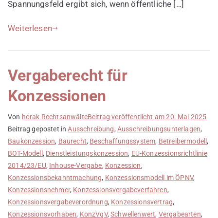
Spannungsfeld ergibt sich, wenn öffentliche […]
Weiterlesen
Vergaberecht für
Konzessionen
Von
horak Rechtsanwälte
Beitrag veröffentlicht am
20. Mai 2025
Beitrag gepostet in
Ausschreibung
,
Ausschreibungsunterlagen
,
Baukonzession
,
Baurecht
,
Beschaffungssystem
,
Betreibermodell
,
BOT-Modell
,
Dienstleistungskonzession
,
EU-Konzessionsrichtlinie
2014/23/EU
,
Inhouse-Vergabe
,
Konzession
,
Konzessionsbekanntmachung
,
Konzessionsmodell im ÖPNV
,
Konzessionsnehmer
,
Konzessionsvergabeverfahren
,
Konzessionsvergabeverordnung
,
Konzessionsvertrag
,
Konzessionsvorhaben
,
KonzVgV
,
Schwellenwert
,
Vergabearten
,