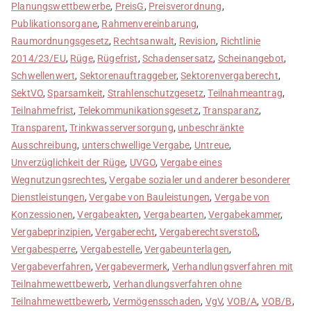
Planungswettbewerbe
,
PreisG
,
Preisverordnung
,
Publikationsorgane
,
Rahmenvereinbarung
,
Raumordnungsgesetz
,
Rechtsanwalt
,
Revision
,
Richtlinie
2014/23/EU
,
Rüge
,
Rügefrist
,
Schadensersatz
,
Scheinangebot
,
Schwellenwert
,
Sektorenauftraggeber
,
Sektorenvergaberecht
,
SektVO
,
Sparsamkeit
,
Strahlenschutzgesetz
,
Teilnahmeantrag
,
Teilnahmefrist
,
Telekommunikationsgesetz
,
Transparanz
,
Transparent
,
Trinkwasserversorgung
,
unbeschränkte
Ausschreibung
,
unterschwellige Vergabe
,
Untreue
,
Unverzüglichkeit der Rüge
,
UVGO
,
Vergabe eines
Wegnutzungsrechtes
,
Vergabe sozialer und anderer besonderer
Dienstleistungen
,
Vergabe von Bauleistungen
,
Vergabe von
Konzessionen
,
Vergabeakten
,
Vergabearten
,
Vergabekammer
,
Vergabeprinzipien
,
Vergaberecht
,
Vergaberechtsverstoß
,
Vergabesperre
,
Vergabestelle
,
Vergabeunterlagen
,
Vergabeverfahren
,
Vergabevermerk
,
Verhandlungsverfahren mit
Teilnahmewettbewerb
,
Verhandlungsverfahren ohne
Teilnahmewettbewerb
,
Vermögensschaden
,
VgV
,
VOB/A
,
VOB/B
,