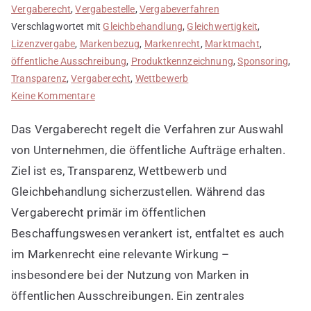
Vergaberecht
,
Vergabestelle
,
Vergabeverfahren
Verschlagwortet mit
Gleichbehandlung
,
Gleichwertigkeit
,
Lizenzvergabe
,
Markenbezug
,
Markenrecht
,
Marktmacht
,
öffentliche Ausschreibung
,
Produktkennzeichnung
,
Sponsoring
,
Transparenz
,
Vergaberecht
,
Wettbewerb
zu
Keine Kommentare
Vergaberecht
Das Vergaberecht regelt die Verfahren zur Auswahl
und
seine
von Unternehmen, die öffentliche Aufträge erhalten.
Bedeutung
Ziel ist es, Transparenz, Wettbewerb und
im
Gleichbehandlung sicherzustellen. Während das
Markenrecht
Vergaberecht primär im öffentlichen
Beschaffungswesen verankert ist, entfaltet es auch
im Markenrecht eine relevante Wirkung –
insbesondere bei der Nutzung von Marken in
öffentlichen Ausschreibungen. Ein zentrales