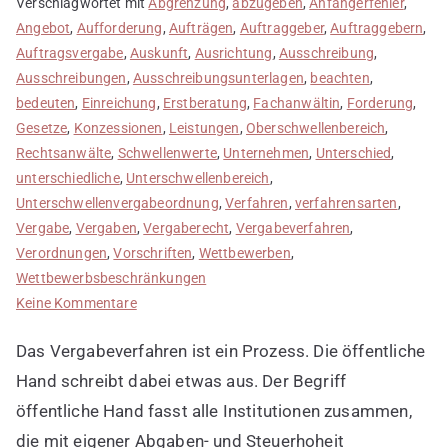
Verschlagwortet mit
Abgrenzung
,
abzugeben
,
Anfängerfehler
,
Angebot
,
Aufforderung
,
Aufträgen
,
Auftraggeber
,
Auftraggebern
,
Auftragsvergabe
,
Auskunft
,
Ausrichtung
,
Ausschreibung
,
Ausschreibungen
,
Ausschreibungsunterlagen
,
beachten
,
bedeuten
,
Einreichung
,
Erstberatung
,
Fachanwältin
,
Forderung
,
Gesetze
,
Konzessionen
,
Leistungen
,
Oberschwellenbereich
,
Rechtsanwälte
,
Schwellenwerte
,
Unternehmen
,
Unterschied
,
unterschiedliche
,
Unterschwellenbereich
,
Unterschwellenvergabeordnung
,
Verfahren
,
verfahrensarten
,
Vergabe
,
Vergaben
,
Vergaberecht
,
Vergabeverfahren
,
Verordnungen
,
Vorschriften
,
Wettbewerben
,
Wettbewerbsbeschränkungen
zu
Keine Kommentare
Vergabeverfahren
Das Vergabeverfahren ist ein Prozess. Die öffentliche
kurz
erklärt
Hand schreibt dabei etwas aus. Der Begriff
öffentliche Hand fasst alle Institutionen zusammen,
die mit eigener Abgaben- und Steuerhoheit