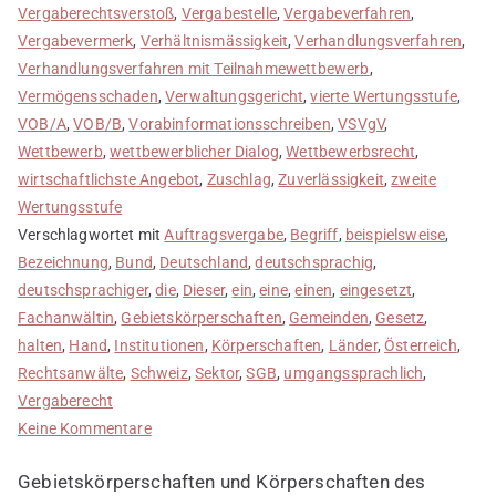
Vergaberechtsverstoß
,
Vergabestelle
,
Vergabeverfahren
,
Vergabevermerk
,
Verhältnismässigkeit
,
Verhandlungsverfahren
,
Verhandlungsverfahren mit Teilnahmewettbewerb
,
Vermögensschaden
,
Verwaltungsgericht
,
vierte Wertungsstufe
,
VOB/A
,
VOB/B
,
Vorabinformationsschreiben
,
VSVgV
,
Wettbewerb
,
wettbewerblicher Dialog
,
Wettbewerbsrecht
,
wirtschaftlichste Angebot
,
Zuschlag
,
Zuverlässigkeit
,
zweite
Wertungsstufe
Verschlagwortet mit
Auftragsvergabe
,
Begriff
,
beispielsweise
,
Bezeichnung
,
Bund
,
Deutschland
,
deutschsprachig
,
deutschsprachiger
,
die
,
Dieser
,
ein
,
eine
,
einen
,
eingesetzt
,
Fachanwältin
,
Gebietskörperschaften
,
Gemeinden
,
Gesetz
,
halten
,
Hand
,
Institutionen
,
Körperschaften
,
Länder
,
Österreich
,
Rechtsanwälte
,
Schweiz
,
Sektor
,
SGB
,
umgangssprachlich
,
Vergaberecht
zu
Keine Kommentare
Öffentliche
Gebietskörperschaften und Körperschaften des
Hand