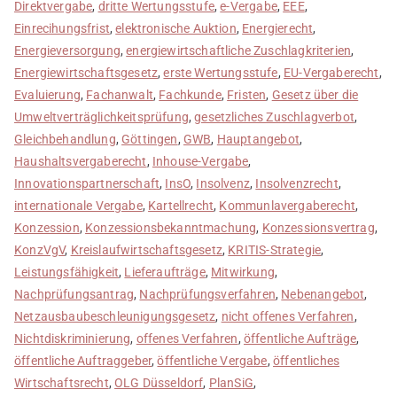
Direktvergabe
,
dritte Wertungsstufe
,
e-Vergabe
,
EEE
,
Einrecihungsfrist
,
elektronische Auktion
,
Energierecht
,
Energieversorgung
,
energiewirtschaftliche Zuschlagkriterien
,
Energiewirtschaftsgesetz
,
erste Wertungsstufe
,
EU-Vergaberecht
,
Evaluierung
,
Fachanwalt
,
Fachkunde
,
Fristen
,
Gesetz über die
Umweltverträglichkeitsprüfung
,
gesetzliches Zuschlagverbot
,
Gleichbehandlung
,
Göttingen
,
GWB
,
Hauptangebot
,
Haushaltsvergaberecht
,
Inhouse-Vergabe
,
Innovationspartnerschaft
,
InsO
,
Insolvenz
,
Insolvenzrecht
,
internationale Vergabe
,
Kartellrecht
,
Kommunlavergaberecht
,
Konzession
,
Konzessionsbekanntmachung
,
Konzessionsvertrag
,
KonzVgV
,
Kreislaufwirtschaftsgesetz
,
KRITIS-Strategie
,
Leistungsfähigkeit
,
Lieferaufträge
,
Mitwirkung
,
Nachprüfungsantrag
,
Nachprüfungsverfahren
,
Nebenangebot
,
Netzausbaubeschleunigungsgesetz
,
nicht offenes Verfahren
,
Nichtdiskriminierung
,
offenes Verfahren
,
öffentliche Aufträge
,
öffentliche Auftraggeber
,
öffentliche Vergabe
,
öffentliches
Wirtschaftsrecht
,
OLG Düsseldorf
,
PlanSiG
,