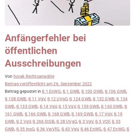
Anfängerfehler bei
öffentlichen
Ausschreibungen
Von
horak Rechtsanwälte
Beitrag veröffentlicht am
26. September 2022
Beitrag gepostet in
§ 1 EnWG
,
§ 1 GWB
,
§ 100 GWB
,
§ 106 GWB
,
§ 108 GWB
,
§ 11 VgV
,
§ 12 UVgO
,
§ 124 GWB
,
§ 132 GWB
,
§ 134
GWB
,
§ 135 GWB
,
§ 14 VgV
,
§ 15 VgV
,
§ 159 GWB
,
§ 160 GWB
,
§
161 GWB
,
§ 166 GWB
,
§ 168 GWB
,
§ 169 GWB
,
§ 17 VgV
,
§ 19
GWB
,
§ 2 VgV
,
§ 266 StGB
,
§ 28 UVgO
,
§ 3 VgV
,
§ 3 VOF
,
§ 33
GWB
,
§ 35 InsO
,
§ 36 VwVfG
,
§ 43 VgV
,
§ 46 EnWG
,
§ 47 EnWG
,
§