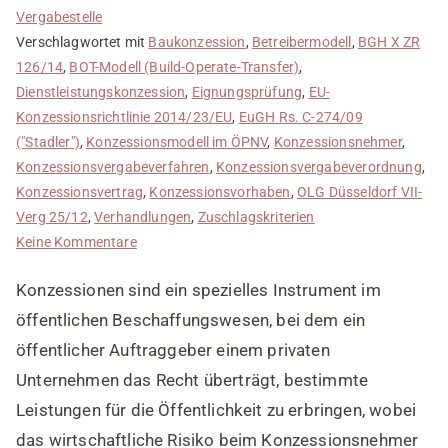
Vergabestelle
Verschlagwortet mit
Baukonzession
,
Betreibermodell
,
BGH X ZR
126/14
,
BOT-Modell (Build-Operate-Transfer)
,
Dienstleistungskonzession
,
Eignungsprüfung
,
EU-
Konzessionsrichtlinie 2014/23/EU
,
EuGH Rs. C-274/09
("Stadler")
,
Konzessionsmodell im ÖPNV
,
Konzessionsnehmer
,
Konzessionsvergabeverfahren
,
Konzessionsvergabeverordnung
,
Konzessionsvertrag
,
Konzessionsvorhaben
,
OLG Düsseldorf VII-
Verg 25/12
,
Verhandlungen
,
Zuschlagskriterien
zu
Keine Kommentare
Vergaberecht
Konzessionen sind ein spezielles Instrument im
für
Konzessionen
öffentlichen Beschaffungswesen, bei dem ein
öffentlicher Auftraggeber einem privaten
Unternehmen das Recht überträgt, bestimmte
Leistungen für die Öffentlichkeit zu erbringen, wobei
das wirtschaftliche Risiko beim Konzessionsnehmer