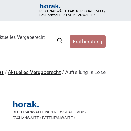
horak.
RECHTSANWÄLTE PARTNERSCHAFT MBB /
FACHANWÄLTE / PATENTANWÄLTE /
ktuelles Vergaberecht
Erstberatung
r, Vergabestellen sowie
ergaberecht, e-Vergabe, öffentliche Ausschreibung,
hren, Zuschlag, vorzeitige Beendigung der Vergabe,
rt
Aktuelles Vergaberecht
Aufteilung in Lose
horak.
RECHTSANWÄLTE PARTNERSCHAFT MBB /
FACHANWÄLTE / PATENTANWÄLTE /