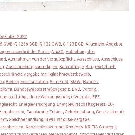
November 2022
06 GWB
,
§ 126b BGB
,
§ 132 GWB
,
§ 193 BGB
,
Allgemein
,
Angebot
,
ngemessenheit der Preise
,
ArbZG
,
Aufhebung des
and
,
Ausnahmen von der Vergabepflicht
,
Ausschluss
,
Ausschluss
ng
,
Ausschreibungsunterlagen
,
Bauaufträge
,
Baugesetzbuch
,
beschränkte Vergabe mit Teilnahmewettbewerb
,
en
,
Bietergemeinschaften
,
Bindefrist
,
BMWi
,
Bundes-
ellamt
,
Bundeswasserstraßengesetz
,
BVB
,
Corona
,
stungsaufträge
,
dritte Wertungsstufe
,
e-Vergabe
,
EEE
,
rgierecht
,
Energieversorgung
,
Energiewirtschaftsgesetz
,
EU-
Vergaberecht
,
Fachkunde
,
Fristen
,
Geheimhaltung
,
Gesetz über die
rbot
,
Gleichbehandlung
,
GWB
,
Inhouse-Vergabe
,
ergaberecht
,
Konzessionsvertrag
,
KonzVgV
,
KRITIS-Strategie
,
,
Nachprüfungsverfahren
,
Nebenangebot
,
nicht offenes Verfahren
,