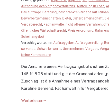
Aufhebung des Vergabeverfahrens
,
Aufteilung in Lose
,
A
Bauaufträge
,
Beratung
,
beschränkte Vergabe mit Teiln
Bewerbergemeinschaften
,
Bieter
,
Bietergemeinschaft
,
Bi
Vergaberecht
,
Fachanwälte
,
nicht offenes Verfahren
,
öff
öffentliches Wirtschaftsrecht
,
Preisverordnung
,
Rahmenv
Scheinangebot
Verschlagwortet mit
Auftraggeber
,
Auftragserteilung
,
Be
servanda
,
Schwellenwerte
,
Unternehmen
,
Vergabe
,
Verga
zu
Keine Kommentare
Zuschlag
Die Annahme eines Vertragsangebots ist ein Z
erteilen
145 ff. BGB statt und gilt der Grundsatz des „p
Zuschlag ist die Annahme eines Vertragsangebo
Karoline Behrend, Fachanwältin für Vergaberec
Weiterlesen