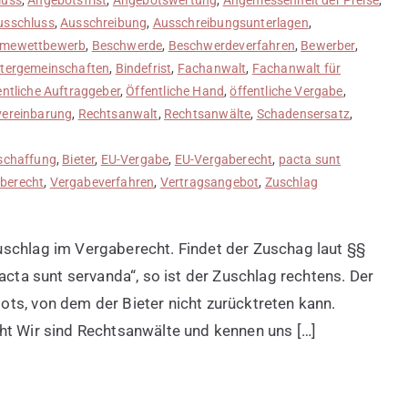
usschluss
,
Ausschreibung
,
Ausschreibungsunterlagen
,
ahmewettbewerb
,
Beschwerde
,
Beschwerdeverfahren
,
Bewerber
,
etergemeinschaften
,
Bindefrist
,
Fachanwalt
,
Fachanwalt für
entliche Auftraggeber
,
Öffentliche Hand
,
öffentliche Vergabe
,
ereinbarung
,
Rechtsanwalt
,
Rechtsanwälte
,
Schadensersatz
,
schaffung
,
Bieter
,
EU-Vergabe
,
EU-Vergaberecht
,
pacta sunt
berecht
,
Vergabeverfahren
,
Vertragsangebot
,
Zuschlag
uschlag im Vergaberecht. Findet der Zuschag laut §§
acta sunt servanda“, so ist der Zuschlag rechtens. Der
ts, von dem der Bieter nicht zurücktreten kann.
ht Wir sind Rechtsanwälte und kennen uns […]