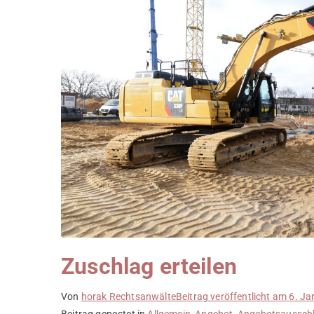
Zuschlag erteilen
Von
horak Rechtsanwälte
Beitrag veröffentlicht am
6. Ja
Beitrag gepostet in
Allgemein
,
Angebot
,
Angebotsaussch