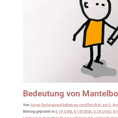
Bedeutung von Mantelbo
Von
horak Rechtsanwälte
Beitrag veröffentlicht am
3. N
Beitrag gepostet in
§ 19 GWB
,
§ 193 BGB
,
§ 28 UVgO
,
§1