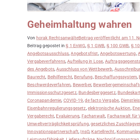
Geheimhaltung wahren
Von
horak Rechtsanwälte
Beitrag veröffentlicht am
11. 
Beitrag gepostet in
§ 1 EnWG
,
§ 1 GWB
,
§ 100 GWB
,
§ 1
Angebotsausschluss
,
Angebotsfrist
,
Angebotswertung
,
A
Vergabeverfahrens
,
Aufteilung in Lose
,
Auftragsgegenst
des Angebots
,
Ausschluss von Wettbewerb
,
Ausschreibu
Baurecht
,
Beihilferecht
,
Berufung
,
Beschaffungssystem
,
Beschwerdeverfahren
,
Bewerber
,
Bewerbergemeinschaft
Immissionsschutzgesetz
,
Bundesberggesetz
,
Bundeskart
Coronapandemie
,
COVID-19
,
de facto Vergabe
,
Dienstlei
Eisenbahnregulierungsgesetz
,
elektronische Auktion
,
Ene
Vergaberecht
,
Evaluierung
,
Fachanwalt
,
Fachanwalt für 
Umweltverträglichkeitsprüfung
,
gesetzliches Zuschlagve
Innovationspartnerschaft
,
InsO
,
Kartellrecht
,
Kommunlav
Leistungsfähigkeit
,
Lieferaufträge
,
Nachprüfungsantrag