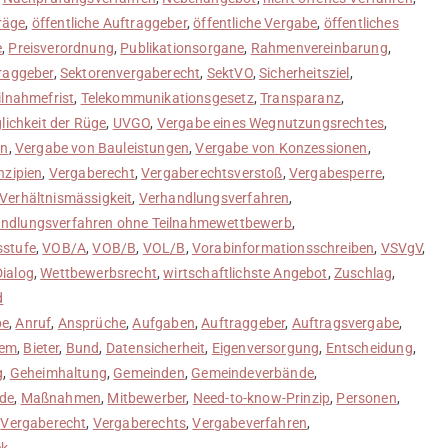
räge
,
öffentliche Auftraggeber
,
öffentliche Vergabe
,
öffentliches
e
,
Preisverordnung
,
Publikationsorgane
,
Rahmenvereinbarung
,
raggeber
,
Sektorenvergaberecht
,
SektVO
,
Sicherheitsziel
,
ilnahmefrist
,
Telekommunikationsgesetz
,
Transparanz
,
lichkeit der Rüge
,
UVGO
,
Vergabe eines Wegnutzungsrechtes
,
en
,
Vergabe von Bauleistungen
,
Vergabe von Konzessionen
,
nzipien
,
Vergaberecht
,
Vergaberechtsverstoß
,
Vergabesperre
,
Verhältnismässigkeit
,
Verhandlungsverfahren
,
ndlungsverfahren ohne Teilnahmewettbewerb
,
sstufe
,
VOB/A
,
VOB/B
,
VOL/B
,
Vorabinformationsschreiben
,
VSVgV
,
Dialog
,
Wettbewerbsrecht
,
wirtschaftlichste Angebot
,
Zuschlag
,
d
be
,
Anruf
,
Ansprüche
,
Aufgaben
,
Auftraggeber
,
Auftragsvergabe
,
nem
,
Bieter
,
Bund
,
Datensicherheit
,
Eigenversorgung
,
Entscheidung
,
g
,
Geheimhaltung
,
Gemeinden
,
Gemeindeverbände
,
de
,
Maßnahmen
,
Mitbewerber
,
Need-to-know-Prinzip
,
Personen
,
,
Vergaberecht
,
Vergaberechts
,
Vergabeverfahren
,
ck