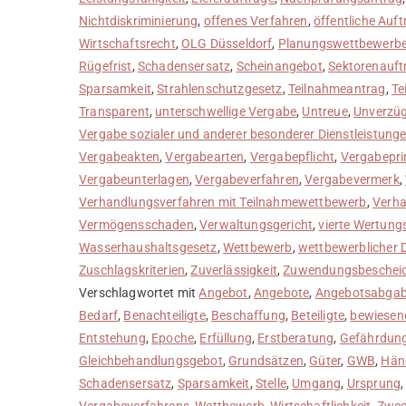
Nichtdiskriminierung
,
offenes Verfahren
,
öffentliche Auft
Wirtschaftsrecht
,
OLG Düsseldorf
,
Planungswettbewerb
Rügefrist
,
Schadensersatz
,
Scheinangebot
,
Sektorenauft
Sparsamkeit
,
Strahlenschutzgesetz
,
Teilnahmeantrag
,
Te
Transparent
,
unterschwellige Vergabe
,
Untreue
,
Unverzüg
Vergabe sozialer und anderer besonderer Dienstleistung
Vergabeakten
,
Vergabearten
,
Vergabepflicht
,
Vergabepri
Vergabeunterlagen
,
Vergabeverfahren
,
Vergabevermerk
,
Verhandlungsverfahren mit Teilnahmewettbewerb
,
Verha
Vermögensschaden
,
Verwaltungsgericht
,
vierte Wertung
Wasserhaushaltsgesetz
,
Wettbewerb
,
wettbewerblicher 
Zuschlagskriterien
,
Zuverlässigkeit
,
Zuwendungsbeschei
Verschlagwortet mit
Angebot
,
Angebote
,
Angebotsabga
Bedarf
,
Benachteiligte
,
Beschaffung
,
Beteiligte
,
bewiese
Entstehung
,
Epoche
,
Erfüllung
,
Erstberatung
,
Gefährdun
Gleichbehandlungsgebot
,
Grundsätzen
,
Güter
,
GWB
,
Hän
Schadensersatz
,
Sparsamkeit
,
Stelle
,
Umgang
,
Ursprung
Vergabeverfahrens
,
Wettbewerb
,
Wirtschaftlichkeit
,
Zwe