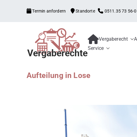
Zum
Termin anfordern
Standorte
0511.35 73 56-0
Inhalt
springen
Vergaberecht
A
Kanzlei mit V
Begleitung aller Vergabe
Service
Schwellenwerte, Konzess
Bewerber und 
Schadensersatz, erneute
Aufteilung in Lose