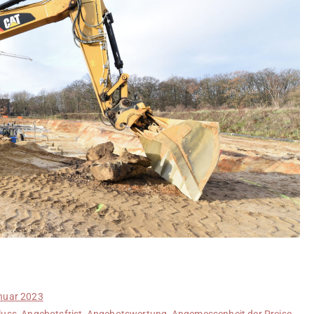
nuar 2023
luss
,
Angebotsfrist
,
Angebotswertung
,
Angemessenheit der Preise
,