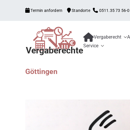
Zum
Termin anfordern
Standorte
0511.35 73 56-0
Inhalt
springen
Vergaberecht
A
Kanzlei mit V
Begleitung aller Vergabe
Service
Schwellenwerte, Konzess
Bewerber und 
Schadensersatz, erneute
Göttingen