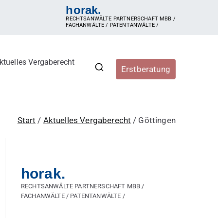
horak.
RECHTSANWÄLTE PARTNERSCHAFT MBB /
FACHANWÄLTE / PATENTANWÄLTE /
ktuelles Vergaberecht
Erstberatung
r, Vergabestellen sowie
ergaberecht, e-Vergabe, öffentliche Ausschreibung,
hren, Zuschlag, vorzeitige Beendigung der Vergabe,
Start
Aktuelles Vergaberecht
Göttingen
horak.
RECHTSANWÄLTE PARTNERSCHAFT MBB /
FACHANWÄLTE / PATENTANWÄLTE /