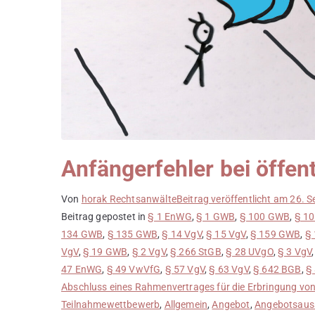
Anfängerfehler bei öffe
Von
horak Rechtsanwälte
Beitrag veröffentlicht am
26. S
Beitrag gepostet in
§ 1 EnWG
,
§ 1 GWB
,
§ 100 GWB
,
§ 1
134 GWB
,
§ 135 GWB
,
§ 14 VgV
,
§ 15 VgV
,
§ 159 GWB
,
§
VgV
,
§ 19 GWB
,
§ 2 VgV
,
§ 266 StGB
,
§ 28 UVgO
,
§ 3 VgV
47 EnWG
,
§ 49 VwVfG
,
§ 57 VgV
,
§ 63 VgV
,
§ 642 BGB
,
§
Abschluss eines Rahmenvertrages für die Erbringung vo
Teilnahmewettbewerb
,
Allgemein
,
Angebot
,
Angebotsaus