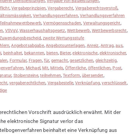
nderer Dienstleistungen
,
Vergabe von Bauleistungen
,
licht
,
Vergabeprinzipien
,
Vergaberecht
,
Vergaberechtsverstoß
,
ältnismässigkeit
,
Verhandlungsverfahren
,
Verhandlungsverfahren
 Teilnahmewettbewerb
,
Vermögensschaden
,
Verwaltungsgericht
,
en
,
VSVgV
,
Wasserhaushaltsgesetz
,
Wettbewerb
,
Wettbewerbsrecht
,
Zuwendungsbescheid
,
zweite Wertungsstufe
hlern
,
Angebotsabgabe
,
Angebotsunterlagen
,
Anreiz
,
Antrag
,
aus
,
i
,
beinhaltet
,
bekannten
,
bieten
,
Bieter
,
elektronische
,
elektronischer
,
alen
,
Formular
,
Fragen
,
für
,
gemacht
,
gesetzlichen
,
gleichzeitig
,
enverfahren
,
Michael
,
Mit
,
Mittels
,
Öffentliche
,
öffentlichen
,
Post
,
gnatur
,
Stolpersteine
,
teilnehmen
,
Textform
,
übersendet
,
echt
,
vergaberechtlichen
,
Vergabestelle
,
Verknüpfung
,
verschlüsselt
,
dige
rechtlichen Vorschrift ausdrücklich erwähnt. Mit der
he elektronische Signatur verlor das
elbogenverfahren beinhaltet eine Verknüpfung aus