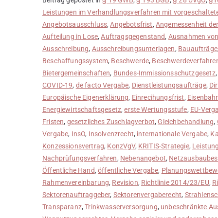
Leistungen im Verhandlungsverfahren mit vorgeschalte
Angebotsausschluss
,
Angebotsfrist
,
Angemessenheit der
Aufteilung in Lose
,
Auftragsgegenstand
,
Ausnahmen von 
Ausschreibung
,
Ausschreibungsunterlagen
,
Bauaufträge
Beschaffungssystem
,
Beschwerde
,
Beschwerdeverfahre
Bietergemeinschaften
,
Bundes-Immissionsschutzgesetz
COVID-19
,
de facto Vergabe
,
Dienstleistungsaufträge
,
Di
Europäische Eigenerklärung
,
Einrecihungsfrist
,
Eisenbahn
Energiewirtschaftsgesetz
,
erste Wertungsstufe
,
EU-Verg
Fristen
,
gesetzliches Zuschlagverbot
,
Gleichbehandlung
,
Vergabe
,
InsO
,
Insolvenzrecht
,
internationale Vergabe
,
Ka
Konzessionsvertrag
,
KonzVgV
,
KRITIS-Strategie
,
Leistung
Nachprüfungsverfahren
,
Nebenangebot
,
Netzausbaubes
Öffentliche Hand
,
öffentliche Vergabe
,
Planungswettbew
Rahmenvereinbarung
,
Revision
,
Richtlinie 2014/23/EU
,
R
Sektorenauftraggeber
,
Sektorenvergaberecht
,
Strahlens
Transparanz
,
Trinkwasserversorgung
,
unbeschränkte Au