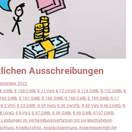
ntlichen Ausschreibungen
eptember 2022
06 GWB
,
§ 108 GWB
,
§ 11 VgV
,
§ 12 UVgO
,
§ 124 GWB
,
§ 132 GWB
,
§
 160 GWB
,
§ 161 GWB
,
§ 166 GWB
,
§ 168 GWB
,
§ 169 GWB
,
§ 17
,
§ 3 VOF
,
§ 33 GWB
,
§ 35 InsO
,
§ 36 VwVfG
,
§ 43 VgV
,
§ 46 EnWG
,
§
 8 UVgO
,
§ 8 VgV
,
§ 97 GWB
,
§ 98 GWB
,
§ 99 GWB
,
§107 GWB
,
n Leistungen im Verhandlungsverfahren mit vorgeschaltetem
schluss
,
Angebotsfrist
,
Angebotswertung
,
Angemessenheit der