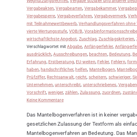
Wegnutzungsrechtes
,
Vergabe sozialer und anderer beso
Vergabeakten
,
Vergabearten
,
Vergabekammer
,
Vergabepf
Vergabesperre
,
Vergabeverfahren
,
Vergabevermerk
,
Verh
mit Teilnahmewettbewerb
,
Verhandlungsverfahren ohne
vierte Wertungsstufe
,
VOB/B
,
Vorabinformationsschreib
wirtschaftlichste Angebot
,
Zuschlag
,
Zuschlagskriterien
,
Verschlagwortet mit
Abgabe
,
Anfängerfehler
,
Anfängerfe
ausdrücklich
,
Ausschreibungen
,
beachten
,
Bedeutung
,
Be
Erfahrung
,
Erstberatung
,
EU-weiten
,
Fehler
,
Fehlern
,
form
haben
,
handschriftlicher
,
helfen
,
Mantelbogen
,
Mantelbog
Prüfziffer
,
Rechtsanwalt
,
reicht
,
scheitern
,
schwieriger
,
Si
Unternehmen
,
unterschreibt
,
unterschriebenes
,
Vergaber
Vorschrift
,
weniger
,
zählen
,
Zulassung
,
zuordnen
,
zustän
zu
Keine Kommentare
Bedeutung
Das Mantelbogenverfahren ist in keiner vergabe
von
Mantelbogenverfahren
gesetzlichen Zulassung der Textform als einfac
Mantelbogenverfahren an Bedeutung. Das Mant