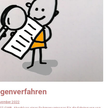
genverfahren
ovember 2022
07 GWB
,
Abschluss eines Rahmenvertrages für die Erbringung von