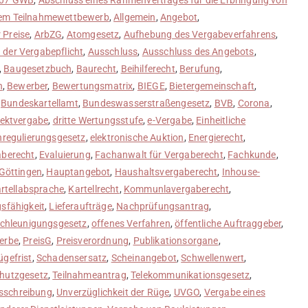
tem Teilnahmewettbewerb
,
Allgemein
,
Angebot
,
 Preise
,
ArbZG
,
Atomgesetz
,
Aufhebung des Vergabeverfahrens
,
der Vergabepflicht
,
Ausschluss
,
Ausschluss des Angebots
,
,
Baugesetzbuch
,
Baurecht
,
Beihilferecht
,
Berufung
,
n
,
Bewerber
,
Bewertungsmatrix
,
BIEGE
,
Bietergemeinschaft
,
,
Bundeskartellamt
,
Bundeswasserstraßengesetz
,
BVB
,
Corona
,
rektvergabe
,
dritte Wertungsstufe
,
e-Vergabe
,
Einheitliche
regulierungsgesetz
,
elektronische Auktion
,
Energierecht
,
aberecht
,
Evaluierung
,
Fachanwalt für Vergaberecht
,
Fachkunde
,
Göttingen
,
Hauptangebot
,
Haushaltsvergaberecht
,
Inhouse-
rtellabsprache
,
Kartellrecht
,
Kommunlavergaberecht
,
sfähigkeit
,
Lieferaufträge
,
Nachprüfungsantrag
,
chleunigungsgesetz
,
offenes Verfahren
,
öffentliche Auftraggeber
,
erbe
,
PreisG
,
Preisverordnung
,
Publikationsorgane
,
ügefrist
,
Schadensersatz
,
Scheinangebot
,
Schwellenwert
,
chutzgesetz
,
Teilnahmeantrag
,
Telekommunikationsgesetz
,
sschreibung
,
Unverzüglichkeit der Rüge
,
UVGO
,
Vergabe eines