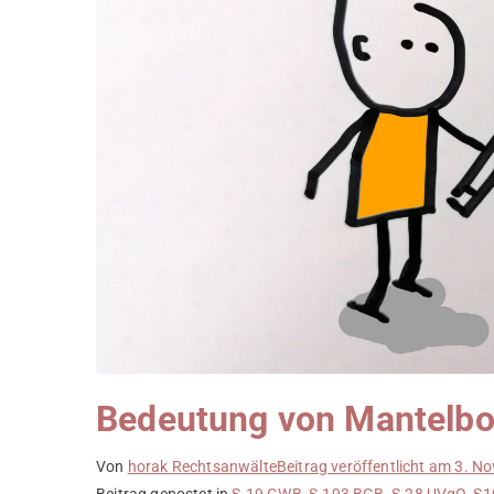
Bedeutung von Mantelbo
Von
horak Rechtsanwälte
Beitrag veröffentlicht am
3. N
Beitrag gepostet in
§ 19 GWB
,
§ 193 BGB
,
§ 28 UVgO
,
§1