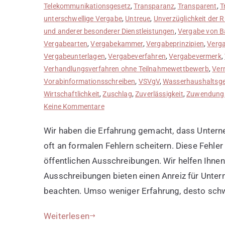
Telekommunikationsgesetz
,
Transparanz
,
Transparent
,
T
unterschwellige Vergabe
,
Untreue
,
Unverzüglichkeit der 
und anderer besonderer Dienstleistungen
,
Vergabe von B
Vergabearten
,
Vergabekammer
,
Vergabeprinzipien
,
Verg
Vergabeunterlagen
,
Vergabeverfahren
,
Vergabevermerk
,
Verhandlungsverfahren ohne Teilnahmewettbewerb
,
Ver
Vorabinformationsschreiben
,
VSVgV
,
Wasserhaushaltsge
Wirtschaftlichkeit
,
Zuschlag
,
Zuverlässigkeit
,
Zuwendung
zu
Keine Kommentare
Anfängerfehler
Wir haben die Erfahrung gemacht, dass Untern
bei
öffentlichen
oft an formalen Fehlern scheitern. Diese Fehle
Ausschreibungen
öffentlichen Ausschreibungen. Wir helfen Ihnen
Ausschreibungen bieten einen Anreiz für Unter
beachten. Umso weniger Erfahrung, desto schwi
Weiterlesen