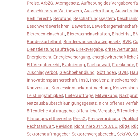
Preise
,
ArbZG
,
Atomgesetz
,
Aufhebung des Vergabeverf
Ausschluss von Wettbewerb
,
Ausschreibung
,
Ausschreib
Beihilferecht
,
Berufung
,
Beschaffungssystem
,
beschränk
Beschwerdeverfahren
,
Bewerber
,
Bewerbergemeinschaft
Bietergemeinschaft
,
Bietergemeinschaften
,
Bindefrist
,
B
Bundeskartellamt
,
Bundeswasserstraßengesetz
,
BVB
,
Co
Dienstleistungsaufträge
,
Direktvergabe
,
dritte Wertungss
Energierecht
,
Energieversorgung
,
energiewirtschaftliche 
EU-Vergaberecht
,
Evaluierung
,
Fachanwalt
,
Fachkunde
,
F
Zuschlagverbot
,
Gleichbehandlung
,
Göttingen
,
GWB
,
Hau
Innovationspartnerschaft
,
InsO
,
Insolvenz
,
Insolvenzrech
Konzession
,
Konzessionsbekanntmachung
,
Konzessions
Leistungsfähigkeit
,
Lieferaufträge
,
Mitwirkung
,
Nachprüf
Netzausbaubeschleunigungsgesetz
,
nicht offenes Verfa
öffentliche Auftraggeber
,
öffentliche Vergabe
,
öffentlich
Planungswettbewerbe
,
PreisG
,
Preisverordnung
,
Publika
Rechtsanwalt
,
Revision
,
Richtlinie 2014/23/EU
,
Rüge
,
Rüg
Sektorenauftraggeber
,
Sektorenvergaberecht
,
SektVO
,
Sp