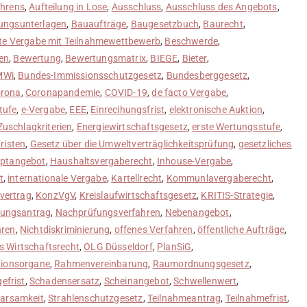
ahrens
,
Aufteilung in Lose
,
Ausschluss
,
Ausschluss des Angebots
,
ungsunterlagen
,
Bauaufträge
,
Baugesetzbuch
,
Baurecht
,
te Vergabe mit Teilnahmewettbewerb
,
Beschwerde
,
en
,
Bewertung
,
Bewertungsmatrix
,
BIEGE
,
Bieter
,
MWi
,
Bundes-Immissionsschutzgesetz
,
Bundesberggesetz
,
rona
,
Coronapandemie
,
COVID-19
,
de facto Vergabe
,
tufe
,
e-Vergabe
,
EEE
,
Einrecihungsfrist
,
elektronische Auktion
,
Zuschlagkriterien
,
Energiewirtschaftsgesetz
,
erste Wertungsstufe
,
risten
,
Gesetz über die Umweltverträglichkeitsprüfung
,
gesetzliches
ptangebot
,
Haushaltsvergaberecht
,
Inhouse-Vergabe
,
t
,
internationale Vergabe
,
Kartellrecht
,
Kommunlavergaberecht
,
vertrag
,
KonzVgV
,
Kreislaufwirtschaftsgesetz
,
KRITIS-Strategie
,
ungsantrag
,
Nachprüfungsverfahren
,
Nebenangebot
,
hren
,
Nichtdiskriminierung
,
offenes Verfahren
,
öffentliche Aufträge
,
es Wirtschaftsrecht
,
OLG Düsseldorf
,
PlanSiG
,
tionsorgane
,
Rahmenvereinbarung
,
Raumordnungsgesetz
,
efrist
,
Schadensersatz
,
Scheinangebot
,
Schwellenwert
,
arsamkeit
,
Strahlenschutzgesetz
,
Teilnahmeantrag
,
Teilnahmefrist
,