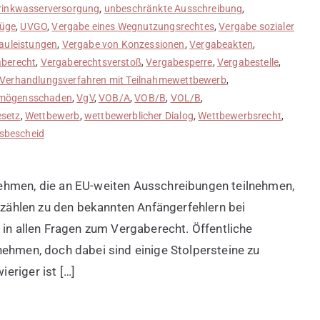
rinkwasserversorgung
,
unbeschränkte Ausschreibung
,
Rüge
,
UVGO
,
Vergabe eines Wegnutzungsrechtes
,
Vergabe sozialer
auleistungen
,
Vergabe von Konzessionen
,
Vergabeakten
,
aberecht
,
Vergaberechtsverstoß
,
Vergabesperre
,
Vergabestelle
,
Verhandlungsverfahren mit Teilnahmewettbewerb
,
mögensschaden
,
VgV
,
VOB/A
,
VOB/B
,
VOL/B
,
setz
,
Wettbewerb
,
wettbewerblicher Dialog
,
Wettbewerbsrecht
,
sbescheid
ehmen, die an EU-weiten Ausschreibungen teilnehmen,
r zählen zu den bekannten Anfängerfehlern bei
 in allen Fragen zum Vergaberecht. Öffentliche
nehmen, doch dabei sind einige Stolpersteine zu
eriger ist […]