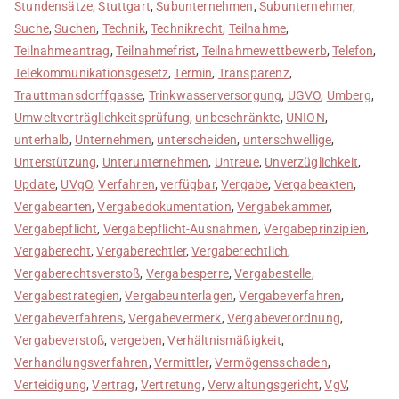
Stundensätze
,
Stuttgart
,
Subunternehmen
,
Subunternehmer
,
Suche
,
Suchen
,
Technik
,
Technikrecht
,
Teilnahme
,
Teilnahmeantrag
,
Teilnahmefrist
,
Teilnahmewettbewerb
,
Telefon
,
Telekommunikationsgesetz
,
Termin
,
Transparenz
,
Trauttmansdorffgasse
,
Trinkwasserversorgung
,
UGVO
,
Umberg
,
Umweltverträglichkeitsprüfung
,
unbeschränkte
,
UNION
,
unterhalb
,
Unternehmen
,
unterscheiden
,
unterschwellige
,
Unterstützung
,
Unterunternehmen
,
Untreue
,
Unverzüglichkeit
,
Update
,
UVgO
,
Verfahren
,
verfügbar
,
Vergabe
,
Vergabeakten
,
Vergabearten
,
Vergabedokumentation
,
Vergabekammer
,
Vergabepflicht
,
Vergabepflicht-Ausnahmen
,
Vergabeprinzipien
,
Vergaberecht
,
Vergaberechtler
,
Vergaberechtlich
,
Vergaberechtsverstoß
,
Vergabesperre
,
Vergabestelle
,
Vergabestrategien
,
Vergabeunterlagen
,
Vergabeverfahren
,
Vergabeverfahrens
,
Vergabevermerk
,
Vergabeverordnung
,
Vergabeverstoß
,
vergeben
,
Verhältnismäßigkeit
,
Verhandlungsverfahren
,
Vermittler
,
Vermögensschaden
,
Verteidigung
,
Vertrag
,
Vertretung
,
Verwaltungsgericht
,
VgV
,