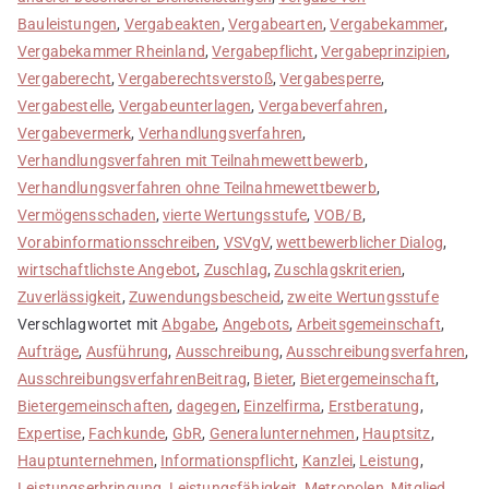
Bauleistungen
,
Vergabeakten
,
Vergabearten
,
Vergabekammer
,
Vergabekammer Rheinland
,
Vergabepflicht
,
Vergabeprinzipien
,
Vergaberecht
,
Vergaberechtsverstoß
,
Vergabesperre
,
Vergabestelle
,
Vergabeunterlagen
,
Vergabeverfahren
,
Vergabevermerk
,
Verhandlungsverfahren
,
Verhandlungsverfahren mit Teilnahmewettbewerb
,
Verhandlungsverfahren ohne Teilnahmewettbewerb
,
Vermögensschaden
,
vierte Wertungsstufe
,
VOB/B
,
Vorabinformationsschreiben
,
VSVgV
,
wettbewerblicher Dialog
,
wirtschaftlichste Angebot
,
Zuschlag
,
Zuschlagskriterien
,
Zuverlässigkeit
,
Zuwendungsbescheid
,
zweite Wertungsstufe
Verschlagwortet mit
Abgabe
,
Angebots
,
Arbeitsgemeinschaft
,
Aufträge
,
Ausführung
,
Ausschreibung
,
Ausschreibungsverfahren
,
AusschreibungsverfahrenBeitrag
,
Bieter
,
Bietergemeinschaft
,
Bietergemeinschaften
,
dagegen
,
Einzelfirma
,
Erstberatung
,
Expertise
,
Fachkunde
,
GbR
,
Generalunternehmen
,
Hauptsitz
,
Hauptunternehmen
,
Informationspflicht
,
Kanzlei
,
Leistung
,
Leistungserbringung
,
Leistungsfähigkeit
,
Metropolen
,
Mitglied
,