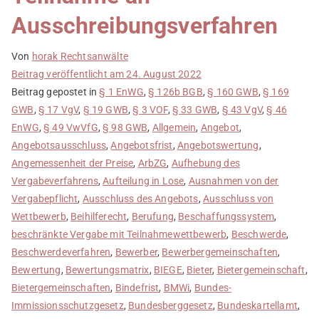
Ausschreibungsverfahren
Von
horak Rechtsanwälte
Beitrag veröffentlicht am
24. August 2022
Beitrag gepostet in
§ 1 EnWG
,
§ 126b BGB
,
§ 160 GWB
,
§ 169
GWB
,
§ 17 VgV
,
§ 19 GWB
,
§ 3 VOF
,
§ 33 GWB
,
§ 43 VgV
,
§ 46
EnWG
,
§ 49 VwVfG
,
§ 98 GWB
,
Allgemein
,
Angebot
,
Angebotsausschluss
,
Angebotsfrist
,
Angebotswertung
,
Angemessenheit der Preise
,
ArbZG
,
Aufhebung des
Vergabeverfahrens
,
Aufteilung in Lose
,
Ausnahmen von der
Vergabepflicht
,
Ausschluss des Angebots
,
Ausschluss von
Wettbewerb
,
Beihilferecht
,
Berufung
,
Beschaffungssystem
,
beschränkte Vergabe mit Teilnahmewettbewerb
,
Beschwerde
,
Beschwerdeverfahren
,
Bewerber
,
Bewerbergemeinschaften
,
Bewertung
,
Bewertungsmatrix
,
BIEGE
,
Bieter
,
Bietergemeinschaft
,
Bietergemeinschaften
,
Bindefrist
,
BMWi
,
Bundes-
Immissionsschutzgesetz
,
Bundesberggesetz
,
Bundeskartellamt
,