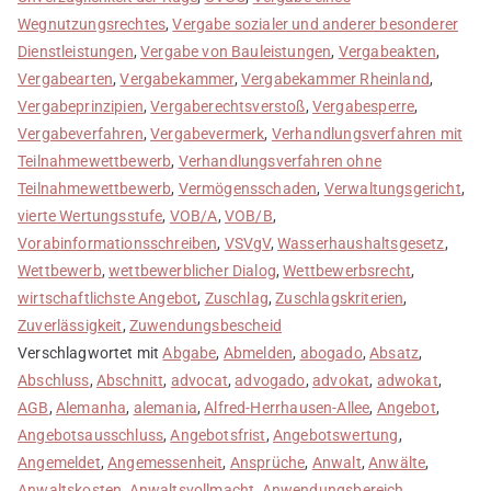
Wegnutzungsrechtes
,
Vergabe sozialer und anderer besonderer
Dienstleistungen
,
Vergabe von Bauleistungen
,
Vergabeakten
,
Vergabearten
,
Vergabekammer
,
Vergabekammer Rheinland
,
Vergabeprinzipien
,
Vergaberechtsverstoß
,
Vergabesperre
,
Vergabeverfahren
,
Vergabevermerk
,
Verhandlungsverfahren mit
Teilnahmewettbewerb
,
Verhandlungsverfahren ohne
Teilnahmewettbewerb
,
Vermögensschaden
,
Verwaltungsgericht
,
vierte Wertungsstufe
,
VOB/A
,
VOB/B
,
Vorabinformationsschreiben
,
VSVgV
,
Wasserhaushaltsgesetz
,
Wettbewerb
,
wettbewerblicher Dialog
,
Wettbewerbsrecht
,
wirtschaftlichste Angebot
,
Zuschlag
,
Zuschlagskriterien
,
Zuverlässigkeit
,
Zuwendungsbescheid
Verschlagwortet mit
Abgabe
,
Abmelden
,
abogado
,
Absatz
,
Abschluss
,
Abschnitt
,
advocat
,
advogado
,
advokat
,
adwokat
,
AGB
,
Alemanha
,
alemania
,
Alfred-Herrhausen-Allee
,
Angebot
,
Angebotsausschluss
,
Angebotsfrist
,
Angebotswertung
,
Angemeldet
,
Angemessenheit
,
Ansprüche
,
Anwalt
,
Anwälte
,
Anwaltskosten
,
Anwaltsvollmacht
,
Anwendungsbereich
,