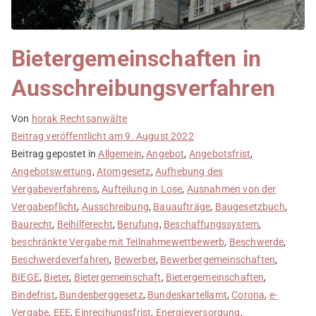
Bietergemeinschaften in
Ausschreibungsverfahren
Von
horak Rechtsanwälte
Beitrag veröffentlicht am
9. August 2022
Beitrag gepostet in
Allgemein
,
Angebot
,
Angebotsfrist
,
Angebotswertung
,
Atomgesetz
,
Aufhebung des
Vergabeverfahrens
,
Aufteilung in Lose
,
Ausnahmen von der
Vergabepflicht
,
Ausschreibung
,
Bauaufträge
,
Baugesetzbuch
,
Baurecht
,
Beihilferecht
,
Berufung
,
Beschaffungssystem
,
beschränkte Vergabe mit Teilnahmewettbewerb
,
Beschwerde
,
Beschwerdeverfahren
,
Bewerber
,
Bewerbergemeinschaften
,
BIEGE
,
Bieter
,
Bietergemeinschaft
,
Bietergemeinschaften
,
Bindefrist
,
Bundesberggesetz
,
Bundeskartellamt
,
Corona
,
e-
Vergabe
,
EEE
,
Einrecihungsfrist
,
Energieversorgung
,