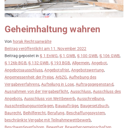
Geheimhaltung wahren
Von
horak Rechtsanwälte
Beitrag veröffentlicht am
11. November 2022
Beitrag gepostet in
§ 1 EnWG
,
§ 1 GWB
,
§ 100 GWB
,
§ 106 GWB
,
§ 126b BGB
,
§ 132 GWB
,
§ 193 BGB
,
Allgemein
,
Angebot
,
Angebotsausschluss
,
Angebotsfrist
,
Angebotswertung
,
Angemessenheit der Preise
,
ArbZG
,
Aufhebung des
Vergabeverfahrens
,
Aufteilung in Lose
,
Auftragsgegenstand
,
Ausnahmen von der Vergabepflicht
,
Ausschluss
,
Ausschluss des
Angebots
,
Ausschluss von Wettbewerb
,
Ausschreibung
,
Ausschreibungsunterlagen
,
Bauaufträge
,
Baugesetzbuch
,
Baurecht
,
Beihilferecht
,
Berufung
,
Beschaffungssystem
,
beschränkte Vergabe mit Teilnahmewettbewerb
,
Beschwerdeverfahren
,
Bewerber
,
Bewerbergemeinschaften
,