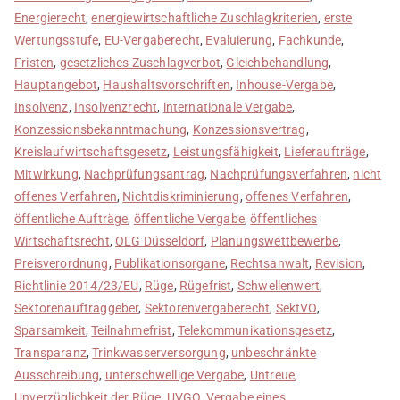
Energierecht
,
energiewirtschaftliche Zuschlagkriterien
,
erste
Wertungsstufe
,
EU-Vergaberecht
,
Evaluierung
,
Fachkunde
,
Fristen
,
gesetzliches Zuschlagverbot
,
Gleichbehandlung
,
Hauptangebot
,
Haushaltsvorschriften
,
Inhouse-Vergabe
,
Insolvenz
,
Insolvenzrecht
,
internationale Vergabe
,
Konzessionsbekanntmachung
,
Konzessionsvertrag
,
Kreislaufwirtschaftsgesetz
,
Leistungsfähigkeit
,
Lieferaufträge
,
Mitwirkung
,
Nachprüfungsantrag
,
Nachprüfungsverfahren
,
nicht
offenes Verfahren
,
Nichtdiskriminierung
,
offenes Verfahren
,
öffentliche Aufträge
,
öffentliche Vergabe
,
öffentliches
Wirtschaftsrecht
,
OLG Düsseldorf
,
Planungswettbewerbe
,
Preisverordnung
,
Publikationsorgane
,
Rechtsanwalt
,
Revision
,
Richtlinie 2014/23/EU
,
Rüge
,
Rügefrist
,
Schwellenwert
,
Sektorenauftraggeber
,
Sektorenvergaberecht
,
SektVO
,
Sparsamkeit
,
Teilnahmefrist
,
Telekommunikationsgesetz
,
Transparanz
,
Trinkwasserversorgung
,
unbeschränkte
Ausschreibung
,
unterschwellige Vergabe
,
Untreue
,
Unverzüglichkeit der Rüge
,
UVGO
,
Vergabe eines