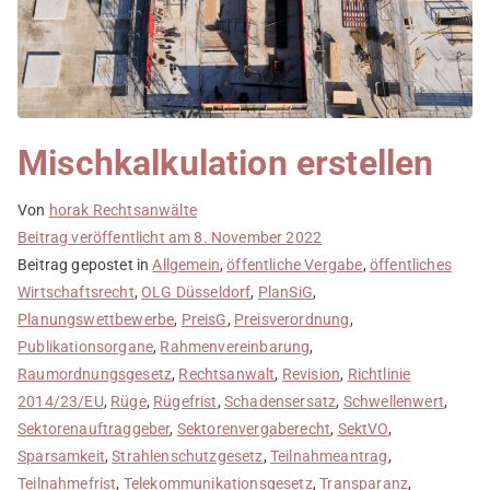
Mischkalkulation erstellen
Von
horak Rechtsanwälte
Beitrag veröffentlicht am
8. November 2022
Beitrag gepostet in
Allgemein
,
öffentliche Vergabe
,
öffentliches
Wirtschaftsrecht
,
OLG Düsseldorf
,
PlanSiG
,
Planungswettbewerbe
,
PreisG
,
Preisverordnung
,
Publikationsorgane
,
Rahmenvereinbarung
,
Raumordnungsgesetz
,
Rechtsanwalt
,
Revision
,
Richtlinie
2014/23/EU
,
Rüge
,
Rügefrist
,
Schadensersatz
,
Schwellenwert
,
Sektorenauftraggeber
,
Sektorenvergaberecht
,
SektVO
,
Sparsamkeit
,
Strahlenschutzgesetz
,
Teilnahmeantrag
,
Teilnahmefrist
,
Telekommunikationsgesetz
,
Transparanz
,