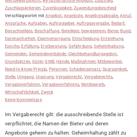
Wettbewerbsrecht
,
wirtschaftlichste Angebot
,
Zuschlag
,
Zuschlagskriterien
,
Zuverlässigkeit
,
Zuwendungsbescheid
Verschlagwortet mit
Angebot
,
Angebote
,
Angebotsabgabe
,
Anruf
,
Ansprüche
,
Aufgaben
,
Auftraggeber
,
Auftragsvergabe
,
Bedarf
,
Benachteiligte
,
Beschaffung
,
Beteiligte
,
bewiesenem
,
Bieter
,
Bund
,
Datensicherheit
,
Eigenversorgung
,
Entscheidung
,
Entstehung
,
Epoche
,
Erfüllung
,
Erstberatung
,
Gefährdung
,
Geheimhaltung
,
Gemeinden
,
Gemeindeverbände
,
Gleichbehandlungsgebot
,
Grundsätzen
,
Güter
,
GWB
,
Hände
,
Maßnahmen
,
Mitbewerber
,
Need-to-know-Prinzip
,
Personen
,
Schadensersatz
,
Sparsamkeit
,
Stelle
,
Umgang
,
Ursprung
,
Vergaberecht
,
Vergaberechts
,
Vergabeverfahren
,
Vergabeverfahrens
,
Wettbewerb
,
Wirtschaftlichkeit
,
Zweck
zu
Keine Kommentare
Geheimhaltung
Im Vergaberecht gilt: die ausschreibende Stelle ist
wahren
verpflichtet, die Namen der Bieter und deren
Angebote geheim zu halten. Geheimhaltung zählt zu