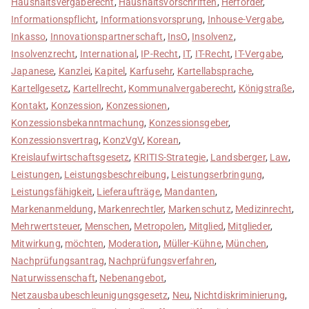
Haushaltsvergaberecht
,
Haushaltsvorschriften
,
Herforder
,
Informationspflicht
,
Informationsvorsprung
,
Inhouse-Vergabe
,
Inkasso
,
Innovationspartnerschaft
,
InsO
,
Insolvenz
,
Insolvenzrecht
,
International
,
IP-Recht
,
IT
,
IT-Recht
,
IT-Vergabe
,
Japanese
,
Kanzlei
,
Kapitel
,
Karfusehr
,
Kartellabsprache
,
Kartellgesetz
,
Kartellrecht
,
Kommunalvergaberecht
,
Königstraße
,
Kontakt
,
Konzession
,
Konzessionen
,
Konzessionsbekanntmachung
,
Konzessionsgeber
,
Konzessionsvertrag
,
KonzVgV
,
Korean
,
Kreislaufwirtschaftsgesetz
,
KRITIS-Strategie
,
Landsberger
,
Law
,
Leistungen
,
Leistungsbeschreibung
,
Leistungserbringung
,
Leistungsfähigkeit
,
Lieferaufträge
,
Mandanten
,
Markenanmeldung
,
Markenrechtler
,
Markenschutz
,
Medizinrecht
,
Mehrwertsteuer
,
Menschen
,
Metropolen
,
Mitglied
,
Mitglieder
,
Mitwirkung
,
möchten
,
Moderation
,
Müller-Kühne
,
München
,
Nachprüfungsantrag
,
Nachprüfungsverfahren
,
Naturwissenschaft
,
Nebenangebot
,
Netzausbaubeschleunigungsgesetz
,
Neu
,
Nichtdiskriminierung
,