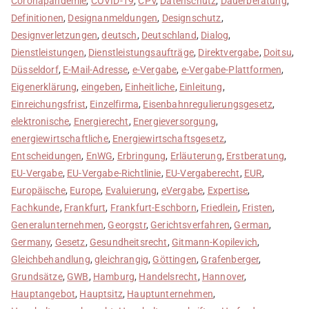
Coronapandemie
,
COVID-19
,
CPV
,
Datenschutz
,
Dauerberatung
,
Definitionen
,
Designanmeldungen
,
Designschutz
,
Designverletzungen
,
deutsch
,
Deutschland
,
Dialog
,
Dienstleistungen
,
Dienstleistungsaufträge
,
Direktvergabe
,
Doitsu
,
Düsseldorf
,
E-Mail-Adresse
,
e-Vergabe
,
e-Vergabe-Plattformen
,
Eigenerklärung
,
eingeben
,
Einheitliche
,
Einleitung
,
Einreichungsfrist
,
Einzelfirma
,
Eisenbahnregulierungsgesetz
,
elektronische
,
Energierecht
,
Energieversorgung
,
energiewirtschaftliche
,
Energiewirtschaftsgesetz
,
Entscheidungen
,
EnWG
,
Erbringung
,
Erläuterung
,
Erstberatung
,
EU-Vergabe
,
EU-Vergabe-Richtlinie
,
EU-Vergaberecht
,
EUR
,
Europäische
,
Europe
,
Evaluierung
,
eVergabe
,
Expertise
,
Fachkunde
,
Frankfurt
,
Frankfurt-Eschborn
,
Friedlein
,
Fristen
,
Generalunternehmen
,
Georgstr
,
Gerichtsverfahren
,
German
,
Germany
,
Gesetz
,
Gesundheitsrecht
,
Gitmann-Kopilevich
,
Gleichbehandlung
,
gleichrangig
,
Göttingen
,
Grafenberger
,
Grundsätze
,
GWB
,
Hamburg
,
Handelsrecht
,
Hannover
,
Hauptangebot
,
Hauptsitz
,
Hauptunternehmen
,