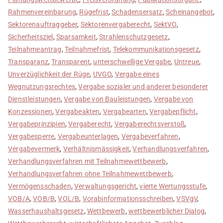
Rahmenvereinbarung
,
Rügefrist
,
Schadensersatz
,
Scheinangebot
,
Sektorenauftraggeber
,
Sektorenvergaberecht
,
SektVO
,
Sicherheitsziel
,
Sparsamkeit
,
Strahlenschutzgesetz
,
Teilnahmeantrag
,
Teilnahmefrist
,
Telekommunikationsgesetz
,
Transparanz
,
Transparent
,
unterschwellige Vergabe
,
Untreue
,
Unverzüglichkeit der Rüge
,
UVGO
,
Vergabe eines
Wegnutzungsrechtes
,
Vergabe sozialer und anderer besonderer
Dienstleistungen
,
Vergabe von Bauleistungen
,
Vergabe von
Konzessionen
,
Vergabeakten
,
Vergabearten
,
Vergabepflicht
,
Vergabeprinzipien
,
Vergaberecht
,
Vergaberechtsverstoß
,
Vergabesperre
,
Vergabeunterlagen
,
Vergabeverfahren
,
Vergabevermerk
,
Verhältnismässigkeit
,
Verhandlungsverfahren
,
Verhandlungsverfahren mit Teilnahmewettbewerb
,
Verhandlungsverfahren ohne Teilnahmewettbewerb
,
Vermögensschaden
,
Verwaltungsgericht
,
vierte Wertungsstufe
,
VOB/A
,
VOB/B
,
VOL/B
,
Vorabinformationsschreiben
,
VSVgV
,
Wasserhaushaltsgesetz
,
Wettbewerb
,
wettbewerblicher Dialog
,