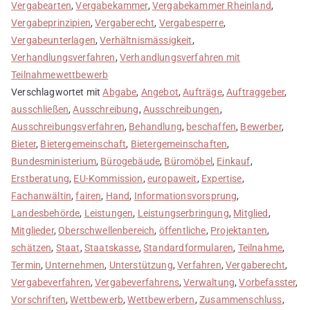
Vergabearten
,
Vergabekammer
,
Vergabekammer Rheinland
,
Vergabeprinzipien
,
Vergaberecht
,
Vergabesperre
,
Vergabeunterlagen
,
Verhältnismässigkeit
,
Verhandlungsverfahren
,
Verhandlungsverfahren mit
Teilnahmewettbewerb
Verschlagwortet mit
Abgabe
,
Angebot
,
Aufträge
,
Auftraggeber
,
ausschließen
,
Ausschreibung
,
Ausschreibungen
,
Ausschreibungsverfahren
,
Behandlung
,
beschaffen
,
Bewerber
,
Bieter
,
Bietergemeinschaft
,
Bietergemeinschaften
,
Bundesministerium
,
Bürogebäude
,
Büromöbel
,
Einkauf
,
Erstberatung
,
EU-Kommission
,
europaweit
,
Expertise
,
Fachanwältin
,
fairen
,
Hand
,
Informationsvorsprung
,
Landesbehörde
,
Leistungen
,
Leistungserbringung
,
Mitglied
,
Mitglieder
,
Oberschwellenbereich
,
öffentliche
,
Projektanten
,
schätzen
,
Staat
,
Staatskasse
,
Standardformularen
,
Teilnahme
,
Termin
,
Unternehmen
,
Unterstützung
,
Verfahren
,
Vergaberecht
,
Vergabeverfahren
,
Vergabeverfahrens
,
Verwaltung
,
Vorbefasster
,
Vorschriften
,
Wettbewerb
,
Wettbewerbern
,
Zusammenschluss
,