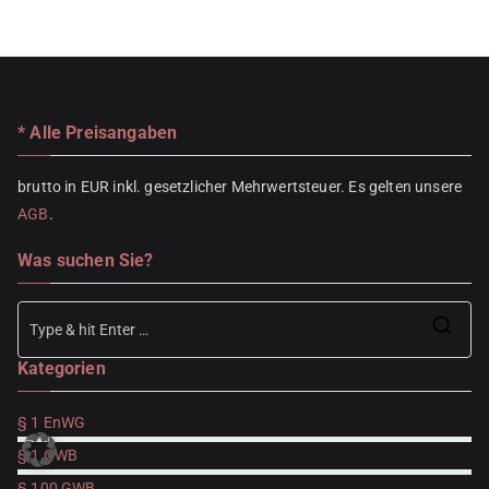
* Alle Preisangaben
brutto in EUR inkl. gesetzlicher Mehrwertsteuer. Es gelten unsere
AGB
.
Was suchen Sie?
Se
Kategorien
for
§ 1 EnWG
§ 1 GWB
§ 100 GWB