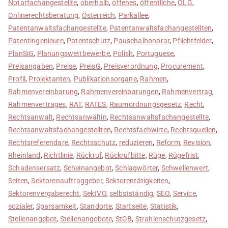
Notarfachangestellte
,
oberhalb
,
offenes
,
öffentliche
,
OLG
,
Onlinerechtsberatung
,
Österreich
,
Parkallee
,
Patentanwaltsfachangestellte
,
Patentanwaltsfachangestellten
,
Patentingenieure
,
Patentschutz
,
Pauschalhonorar
,
Pflichtfelder
,
PlanSiG
,
Planungswettbewerbe
,
Polish
,
Portuguese
,
Preisangaben
,
Preise
,
PreisG
,
Preisverordnung
,
Procurement
,
Profil
,
Projektanten
,
Publikationsorgane
,
Rahmen
,
Rahmenvereinbarung
,
Rahmenvereinbarungen
,
Rahmenvertrag
,
Rahmenvertrages
,
RAT
,
RATES
,
Raumordnungsgesetz
,
Recht
,
Rechtsanwalt
,
Rechtsanwältin
,
Rechtsanwaltsfachangestellte
,
Rechtsanwaltsfachangestellten
,
Rechtsfachwirte
,
Rechtsquellen
,
Rechtsreferendare
,
Rechtsschutz
,
reduzieren
,
Reform
,
Revision
,
Rheinland
,
Richtlinie
,
Rückruf
,
Rückrufbitte
,
Rüge
,
Rügefrist
,
Schadensersatz
,
Scheinangebot
,
Schlagwörter
,
Schwellenwert
,
Seiten
,
Sektorenauftraggeber
,
Sektorentätigkeiten
,
Sektorenvergaberecht
,
SektVO
,
selbstständig
,
SEO
,
Service
,
sozialer
,
Sparsamkeit
,
Standorte
,
Startseite
,
Statistik
,
Stellenangebot
,
Stellenangebote
,
StGB
,
Strahlenschutzgesetz
,