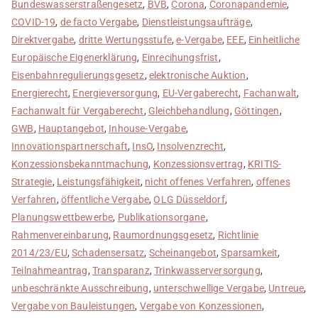
Bundeswasserstraßengesetz
,
BVB
,
Corona
,
Coronapandemie
,
COVID-19
,
de facto Vergabe
,
Dienstleistungsaufträge
,
Direktvergabe
,
dritte Wertungsstufe
,
e-Vergabe
,
EEE
,
Einheitliche
Europäische Eigenerklärung
,
Einrecihungsfrist
,
Eisenbahnregulierungsgesetz
,
elektronische Auktion
,
Energierecht
,
Energieversorgung
,
EU-Vergaberecht
,
Fachanwalt
,
Fachanwalt für Vergaberecht
,
Gleichbehandlung
,
Göttingen
,
GWB
,
Hauptangebot
,
Inhouse-Vergabe
,
Innovationspartnerschaft
,
InsO
,
Insolvenzrecht
,
Konzessionsbekanntmachung
,
Konzessionsvertrag
,
KRITIS-
Strategie
,
Leistungsfähigkeit
,
nicht offenes Verfahren
,
offenes
Verfahren
,
öffentliche Vergabe
,
OLG Düsseldorf
,
Planungswettbewerbe
,
Publikationsorgane
,
Rahmenvereinbarung
,
Raumordnungsgesetz
,
Richtlinie
2014/23/EU
,
Schadensersatz
,
Scheinangebot
,
Sparsamkeit
,
Teilnahmeantrag
,
Transparanz
,
Trinkwasserversorgung
,
unbeschränkte Ausschreibung
,
unterschwellige Vergabe
,
Untreue
,
Vergabe von Bauleistungen
,
Vergabe von Konzessionen
,