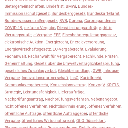
Bietergemeinschaften
,
Bindefrist
,
BMWi
,
Bundes-
Immissionsschutzgesetz
,
Bundesberggesetz
,
Bundeskartellamt
,
Bundeswasserstraßengesetz
,
BVB
,
Corona
,
Coronapandemie
,
COVID-19
,
de facto Vergabe
,
Dienstleistungsaufträge
,
dritte
Wertungsstufe
,
e-Vergabe
,
EEE
,
Eisenbahnregulierungsgesetz
,
elektronische Auktion
,
Energierecht
,
Energieversorgung
,
Energiewirtschaftsgesetz
,
EU-Vergaberecht
,
Evaluierung
,
Fachanwalt
,
Fachanwalt für Vergaberecht
,
Fachkunde
,
Fristen
,
Geheimhaltung
,
Gesetz über die Umweltverträglichkeitsprüfung
,
gesetzliches Zuschlagverbot
,
Gleichbehandlung
,
GWB
,
Inhouse-
Vergabe
,
Innovationspartnerschaft
,
InsO
,
Kartellrecht
,
Kommunlavergaberecht
,
Konzessionsvertrag
,
KonzVgV
,
KRITIS-
Strategie
,
Leistungsfähigkeit
,
Lieferaufträge
,
Nachprüfungsantrag
,
Nachprüfungsverfahren
,
Nebenangebot
,
nicht offenes Verfahren
,
Nichtdiskriminierung
,
offenes Verfahren
,
öffentliche Aufträge
,
öffentliche Auftraggeber
,
öffentliche
Vergabe
,
öffentliches Wirtschaftsrecht
,
OLG Düsseldorf
,
Planungswettbewerbe
,
Preisverordnung
,
Publikationsorgane
,