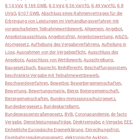
§ 14 VgV
,
§ 169 GWB
,
§ 3 VgV
,
§ 36 VwVfG
,
§ 49 VwVfG
,
§ 8
UVgO
,
§107 GWB
,
Abschluss eines Rahmenvertrages für die
Erbringung von Leistungen im Verhandlungsverfahren mit
vorgeschaltetem Teilnahmewettbewerb
,
Allgemein
,
Angebot
,
Angebotsausschluss
,
Angebotsfrist
,
Angebotswertung
,
ArbZG
,
Atomgesetz
,
Aufhebung des Vergabeverfahrens
,
Aufteilung in
Lose
,
Ausnahmen von der Vergabepflicht
,
Ausschluss des
Angebots
,
Ausschluss von Wettbewerb
,
Ausschreibung
,
Baugesetzbuch
,
Baurecht
,
Beihilferecht
,
Beschaffungssystem
,
beschränkte Vergabe mit Teilnahmewettbewerb
,
Beschwerdeverfahren
,
Bewerber
,
Bewerbergemeinschaften
,
Bewertung
,
Bewertungsmatrix
,
Bieter
,
Bietergemeinschaft
,
Bietergemeinschaften
,
Bundes-Immissionsschutzgesetz
,
Bundesberggesetz
,
Bundeskartellamt
,
Bundeswasserstraßengesetz
,
BVB
,
Coronapandemie
,
de facto
Vergabe
,
Dienstleistungsaufträge
,
Direktvergabe
,
e-Vergabe
,
EEE
,
Einheitliche Europäische Eigenerklärung
,
Einrecihungsfrist
,
Eisenbahnregulierungsgesetz
,
elektronische Auktion
,