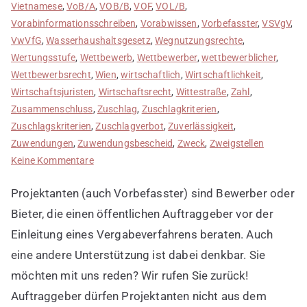
Vietnamese
,
VoB/A
,
VOB/B
,
VOF
,
VOL/B
,
Vorabinformationsschreiben
,
Vorabwissen
,
Vorbefasster
,
VSVgV
,
VwVfG
,
Wasserhaushaltsgesetz
,
Wegnutzungsrechte
,
Wertungsstufe
,
Wettbewerb
,
Wettbewerber
,
wettbewerblicher
,
Wettbewerbsrecht
,
Wien
,
wirtschaftlich
,
Wirtschaftlichkeit
,
Wirtschaftsjuristen
,
Wirtschaftsrecht
,
Wittestraße
,
Zahl
,
Zusammenschluss
,
Zuschlag
,
Zuschlagkriterien
,
Zuschlagskriterien
,
Zuschlagverbot
,
Zuverlässigkeit
,
Zuwendungen
,
Zuwendungsbescheid
,
Zweck
,
Zweigstellen
zu
Keine Kommentare
Projektanten
Projektanten (auch Vorbefasster) sind Bewerber oder
in
Ausschreibungsverfahren
Bieter, die einen öffentlichen Auftraggeber vor der
Einleitung eines Vergabeverfahrens beraten. Auch
eine andere Unterstützung ist dabei denkbar. Sie
möchten mit uns reden? Wir rufen Sie zurück!
Auftraggeber dürfen Projektanten nicht aus dem