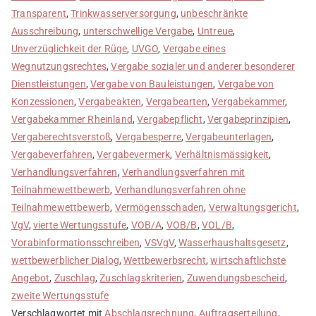
Transparent
,
Trinkwasserversorgung
,
unbeschränkte
Ausschreibung
,
unterschwellige Vergabe
,
Untreue
,
Unverzüglichkeit der Rüge
,
UVGO
,
Vergabe eines
Wegnutzungsrechtes
,
Vergabe sozialer und anderer besonderer
Dienstleistungen
,
Vergabe von Bauleistungen
,
Vergabe von
Konzessionen
,
Vergabeakten
,
Vergabearten
,
Vergabekammer
,
Vergabekammer Rheinland
,
Vergabepflicht
,
Vergabeprinzipien
,
Vergaberechtsverstoß
,
Vergabesperre
,
Vergabeunterlagen
,
Vergabeverfahren
,
Vergabevermerk
,
Verhältnismässigkeit
,
Verhandlungsverfahren
,
Verhandlungsverfahren mit
Teilnahmewettbewerb
,
Verhandlungsverfahren ohne
Teilnahmewettbewerb
,
Vermögensschaden
,
Verwaltungsgericht
,
VgV
,
vierte Wertungsstufe
,
VOB/A
,
VOB/B
,
VOL/B
,
Vorabinformationsschreiben
,
VSVgV
,
Wasserhaushaltsgesetz
,
wettbewerblicher Dialog
,
Wettbewerbsrecht
,
wirtschaftlichste
Angebot
,
Zuschlag
,
Zuschlagskriterien
,
Zuwendungsbescheid
,
zweite Wertungsstufe
Verschlagwortet mit
Abschlagsrechnung
,
Auftragserteilung
,