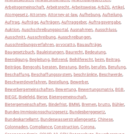
Arbeitsgemeinschaft
,
Arbeitsrecht
,
Arbeitsweise
,
ArbZG
,
Artikel
,
Atomgesetz
,
Attorney
,
Attorney-at-law
,
Aufhebung
,
Aufteilung
,
Auftrag
,
Aufträge
,
Aufträgen
,
Auftraggeber
,
Auftragsvergabe
,
Auktion
,
Auschschreibungsportal
,
Ausnahmen
,
Ausschluss
,
Ausschnitt
,
Ausschreibung
,
Ausschreibungen
,
Ausschreibungsverfahren
,
avvocatto
,
Bauaufträge
,
Baugesetzbuch
,
Bauleistungen
,
Baurecht
,
Bedeutung
,
Beendigung
,
Begleitung
,
Behrend
,
Beihilferecht
,
beim
,
Beitrag
,
Beiträge
,
Bengoshi
,
beraten
,
Beratung
,
Berlin
,
berufen
,
Berufung
,
Beschaffung
,
Beschaffungssystem
,
beschränkte
,
Beschwerde
,
Beschwerdeverfahren
,
Bestellung
,
Bewerber
,
Bewerbergemeinschaften
,
Bewertung
,
Bewertungsmatrix
,
BGB
,
BIEGE
,
Bielefeld
,
Bieter
,
Bietergemeinschaft
,
Bietergemeinschaften
,
Bindefrist
,
BMWi
,
Bremen
,
brutto
,
Bühler
,
Bundes-Immissionsschutzgesetz
,
Bundesberggesetz
,
Bundeskartellamt
,
Bundeswasserstraßengesetz
,
Chinese
,
Colonnaden
,
Compliance
,
Construction
,
Corona
,