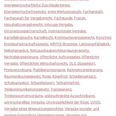
energiewirtschaftliche Zuschlagkriterien
,
Energiewirtschaftsgesetz
,
erste Wertungsstufe
,
Fachanwalt
,
Fachanwalt für Vergaberecht
,
Fachkunde
,
Fristen
,
Haushaltsvergaberecht
,
Inhouse-Vergabe
,
Innovationspartnerschaft
,
internationale Vergabe
,
Kartellabsprache
,
Kartellrecht
,
Kommunlavergaberecht
,
KonzVgV
,
Kreislaufwirtschaftsgesetz
,
KRITIS-Strategie
,
Leistungsfähigkeit
,
Nebenangebot
,
Netzausbaubeschleunigungsgesetz
,
Nichtdiskriminierung
,
öffentliche Auftraggeber
,
öffentliche
Vergabe
,
öffentliches Wirtschaftsrecht
,
OLG Düsseldorf
,
Preisverordnung
,
Publikationsorgane
,
Rahmenvereinbarung
,
Raumordnungsgesetz
,
Rüge
,
Rügefrist
,
Schadensersatz
,
Scheinangebot
,
Schwellenwert
,
Teilnahmefrist
,
Telekommunikationsgesetz
,
Transparanz
,
Trinkwasserversorgung
,
unbeschränkte Ausschreibung
,
unterschwellige Vergabe
,
Unverzüglichkeit der Rüge
,
UVGO
,
Vergabe eines Wegnutzungsrechtes
,
Vergabe sozialer und
anderer besonderer Dienstleistungen
,
Vergabe von