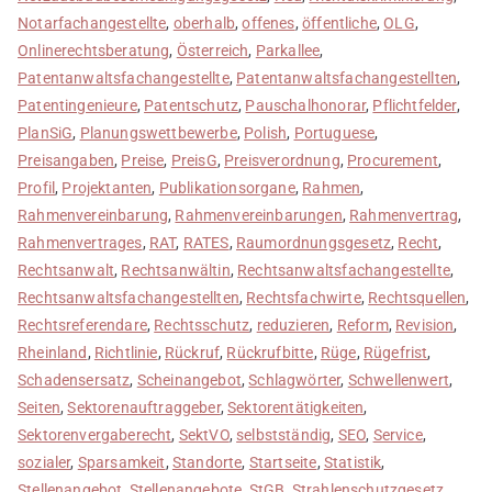
Notarfachangestellte
,
oberhalb
,
offenes
,
öffentliche
,
OLG
,
Onlinerechtsberatung
,
Österreich
,
Parkallee
,
Patentanwaltsfachangestellte
,
Patentanwaltsfachangestellten
,
Patentingenieure
,
Patentschutz
,
Pauschalhonorar
,
Pflichtfelder
,
PlanSiG
,
Planungswettbewerbe
,
Polish
,
Portuguese
,
Preisangaben
,
Preise
,
PreisG
,
Preisverordnung
,
Procurement
,
Profil
,
Projektanten
,
Publikationsorgane
,
Rahmen
,
Rahmenvereinbarung
,
Rahmenvereinbarungen
,
Rahmenvertrag
,
Rahmenvertrages
,
RAT
,
RATES
,
Raumordnungsgesetz
,
Recht
,
Rechtsanwalt
,
Rechtsanwältin
,
Rechtsanwaltsfachangestellte
,
Rechtsanwaltsfachangestellten
,
Rechtsfachwirte
,
Rechtsquellen
,
Rechtsreferendare
,
Rechtsschutz
,
reduzieren
,
Reform
,
Revision
,
Rheinland
,
Richtlinie
,
Rückruf
,
Rückrufbitte
,
Rüge
,
Rügefrist
,
Schadensersatz
,
Scheinangebot
,
Schlagwörter
,
Schwellenwert
,
Seiten
,
Sektorenauftraggeber
,
Sektorentätigkeiten
,
Sektorenvergaberecht
,
SektVO
,
selbstständig
,
SEO
,
Service
,
sozialer
,
Sparsamkeit
,
Standorte
,
Startseite
,
Statistik
,
Stellenangebot
,
Stellenangebote
,
StGB
,
Strahlenschutzgesetz
,