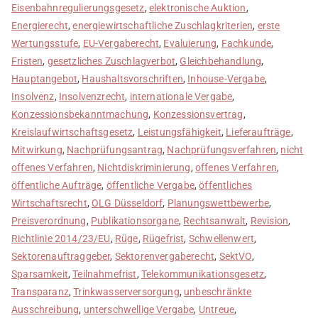
Eisenbahnregulierungsgesetz
,
elektronische Auktion
,
Energierecht
,
energiewirtschaftliche Zuschlagkriterien
,
erste
Wertungsstufe
,
EU-Vergaberecht
,
Evaluierung
,
Fachkunde
,
Fristen
,
gesetzliches Zuschlagverbot
,
Gleichbehandlung
,
Hauptangebot
,
Haushaltsvorschriften
,
Inhouse-Vergabe
,
Insolvenz
,
Insolvenzrecht
,
internationale Vergabe
,
Konzessionsbekanntmachung
,
Konzessionsvertrag
,
Kreislaufwirtschaftsgesetz
,
Leistungsfähigkeit
,
Lieferaufträge
,
Mitwirkung
,
Nachprüfungsantrag
,
Nachprüfungsverfahren
,
nicht
offenes Verfahren
,
Nichtdiskriminierung
,
offenes Verfahren
,
öffentliche Aufträge
,
öffentliche Vergabe
,
öffentliches
Wirtschaftsrecht
,
OLG Düsseldorf
,
Planungswettbewerbe
,
Preisverordnung
,
Publikationsorgane
,
Rechtsanwalt
,
Revision
,
Richtlinie 2014/23/EU
,
Rüge
,
Rügefrist
,
Schwellenwert
,
Sektorenauftraggeber
,
Sektorenvergaberecht
,
SektVO
,
Sparsamkeit
,
Teilnahmefrist
,
Telekommunikationsgesetz
,
Transparanz
,
Trinkwasserversorgung
,
unbeschränkte
Ausschreibung
,
unterschwellige Vergabe
,
Untreue
,