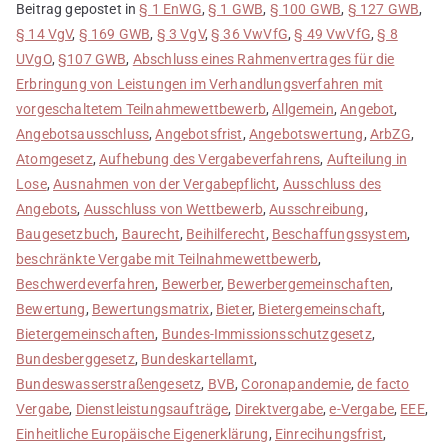
Beitrag gepostet in
§ 1 EnWG
,
§ 1 GWB
,
§ 100 GWB
,
§ 127 GWB
,
§ 14 VgV
,
§ 169 GWB
,
§ 3 VgV
,
§ 36 VwVfG
,
§ 49 VwVfG
,
§ 8
UVgO
,
§107 GWB
,
Abschluss eines Rahmenvertrages für die
Erbringung von Leistungen im Verhandlungsverfahren mit
vorgeschaltetem Teilnahmewettbewerb
,
Allgemein
,
Angebot
,
Angebotsausschluss
,
Angebotsfrist
,
Angebotswertung
,
ArbZG
,
Atomgesetz
,
Aufhebung des Vergabeverfahrens
,
Aufteilung in
Lose
,
Ausnahmen von der Vergabepflicht
,
Ausschluss des
Angebots
,
Ausschluss von Wettbewerb
,
Ausschreibung
,
Baugesetzbuch
,
Baurecht
,
Beihilferecht
,
Beschaffungssystem
,
beschränkte Vergabe mit Teilnahmewettbewerb
,
Beschwerdeverfahren
,
Bewerber
,
Bewerbergemeinschaften
,
Bewertung
,
Bewertungsmatrix
,
Bieter
,
Bietergemeinschaft
,
Bietergemeinschaften
,
Bundes-Immissionsschutzgesetz
,
Bundesberggesetz
,
Bundeskartellamt
,
Bundeswasserstraßengesetz
,
BVB
,
Coronapandemie
,
de facto
Vergabe
,
Dienstleistungsaufträge
,
Direktvergabe
,
e-Vergabe
,
EEE
,
Einheitliche Europäische Eigenerklärung
,
Einrecihungsfrist
,