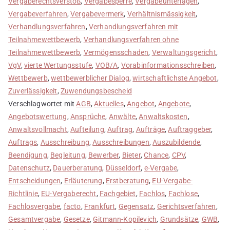
Vergaberechtsverstoß
,
Vergabesperre
,
Vergabeunterlagen
,
Vergabeverfahren
,
Vergabevermerk
,
Verhältnismässigkeit
,
Verhandlungsverfahren
,
Verhandlungsverfahren mit
Teilnahmewettbewerb
,
Verhandlungsverfahren ohne
Teilnahmewettbewerb
,
Vermögensschaden
,
Verwaltungsgericht
,
VgV
,
vierte Wertungsstufe
,
VOB/A
,
Vorabinformationsschreiben
,
Wettbewerb
,
wettbewerblicher Dialog
,
wirtschaftlichste Angebot
,
Zuverlässigkeit
,
Zuwendungsbescheid
Verschlagwortet mit
AGB
,
Aktuelles
,
Angebot
,
Angebote
,
Angebotswertung
,
Ansprüche
,
Anwälte
,
Anwaltskosten
,
Anwaltsvollmacht
,
Aufteilung
,
Auftrag
,
Aufträge
,
Auftraggeber
,
Auftrags
,
Ausschreibung
,
Ausschreibungen
,
Auszubildende
,
Beendigung
,
Begleitung
,
Bewerber
,
Bieter
,
Chance
,
CPV
,
Datenschutz
,
Dauerberatung
,
Düsseldorf
,
e-Vergabe
,
Entscheidungen
,
Erläuterung
,
Erstberatung
,
EU-Vergabe-
Richtlinie
,
EU-Vergaberecht
,
Fachgebiet
,
Fachlos
,
Fachlose
,
Fachlosvergabe
,
facto
,
Frankfurt
,
Gegensatz
,
Gerichtsverfahren
,
Gesamtvergabe
,
Gesetze
,
Gitmann-Kopilevich
,
Grundsätze
,
GWB
,