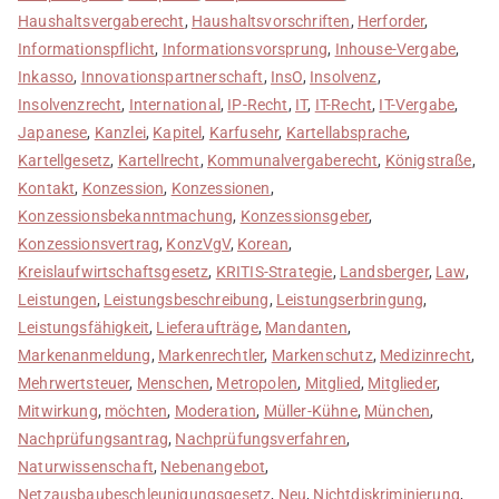
Haushaltsvergaberecht
,
Haushaltsvorschriften
,
Herforder
,
Informationspflicht
,
Informationsvorsprung
,
Inhouse-Vergabe
,
Inkasso
,
Innovationspartnerschaft
,
InsO
,
Insolvenz
,
Insolvenzrecht
,
International
,
IP-Recht
,
IT
,
IT-Recht
,
IT-Vergabe
,
Japanese
,
Kanzlei
,
Kapitel
,
Karfusehr
,
Kartellabsprache
,
Kartellgesetz
,
Kartellrecht
,
Kommunalvergaberecht
,
Königstraße
,
Kontakt
,
Konzession
,
Konzessionen
,
Konzessionsbekanntmachung
,
Konzessionsgeber
,
Konzessionsvertrag
,
KonzVgV
,
Korean
,
Kreislaufwirtschaftsgesetz
,
KRITIS-Strategie
,
Landsberger
,
Law
,
Leistungen
,
Leistungsbeschreibung
,
Leistungserbringung
,
Leistungsfähigkeit
,
Lieferaufträge
,
Mandanten
,
Markenanmeldung
,
Markenrechtler
,
Markenschutz
,
Medizinrecht
,
Mehrwertsteuer
,
Menschen
,
Metropolen
,
Mitglied
,
Mitglieder
,
Mitwirkung
,
möchten
,
Moderation
,
Müller-Kühne
,
München
,
Nachprüfungsantrag
,
Nachprüfungsverfahren
,
Naturwissenschaft
,
Nebenangebot
,
Netzausbaubeschleunigungsgesetz
,
Neu
,
Nichtdiskriminierung
,