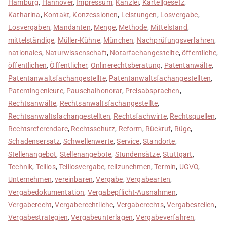
Hamburg
,
Hannover
,
Impressum
,
Kanzlei
,
Kartellgesetz
,
Katharina
,
Kontakt
,
Konzessionen
,
Leistungen
,
Losvergabe
,
Losvergaben
,
Mandanten
,
Menge
,
Methode
,
Mittelstand
,
mittelständige
,
Müller-Kühne
,
München
,
Nachprüfungsverfahren
,
nationales
,
Naturwissenschaft
,
Notarfachangestellte
,
öffentliche
,
öffentlichen
,
Öffentlicher
,
Onlinerechtsberatung
,
Patentanwälte
,
Patentanwaltsfachangestellte
,
Patentanwaltsfachangestellten
,
Patentingenieure
,
Pauschalhonorar
,
Preisabsprachen
,
Rechtsanwälte
,
Rechtsanwaltsfachangestellte
,
Rechtsanwaltsfachangestellten
,
Rechtsfachwirte
,
Rechtsquellen
,
Rechtsreferendare
,
Rechtsschutz
,
Reform
,
Rückruf
,
Rüge
,
Schadensersatz
,
Schwellenwerte
,
Service
,
Standorte
,
Stellenangebot
,
Stellenangebote
,
Stundensätze
,
Stuttgart
,
Technik
,
Teillos
,
Teillosvergabe
,
teilzunehmen
,
Termin
,
UGVO
,
Unternehmen
,
vereinbaren
,
Vergabe
,
Vergabearten
,
Vergabedokumentation
,
Vergabepflicht-Ausnahmen
,
Vergaberecht
,
Vergaberechtliche
,
Vergaberechts
,
Vergabestellen
,
Vergabestrategien
,
Vergabeunterlagen
,
Vergabeverfahren
,