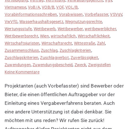
Vietnamese
,
VoB/A
,
VOB/B
,
VOF
,
VOL/B
,
Vorabinformationsschreiben
,
Vorabwissen
,
Vorbefasster
,
VSVgV
,
VwVfG
,
Wasserhaushaltsgesetz
,
Wegnutzungsrechte
,
Wertungsstufe
,
Wettbewerb
,
Wettbewerber
,
wettbewerblicher
,
Wettbewerbsrecht
,
Wien
,
wirtschaftlich
,
Wirtschaftlichkeit
,
Wirtschaftsjuristen
,
Wirtschaftsrecht
,
Wittestraße
,
Zahl
,
Zusammenschluss
,
Zuschlag
,
Zuschlagkriterien
,
Zuschlagskriterien
,
Zuschlagverbot
,
Zuverlässigkeit
,
Zuwendungen
,
Zuwendungsbescheid
,
Zweck
,
Zweigstellen
zu
Keine Kommentare
Projektanten
Projektanten (auch Vorbefasster) sind Bewerber oder
in
Ausschreibungsverfahren
Bieter, die einen öffentlichen Auftraggeber vor der
Einleitung eines Vergabeverfahrens beraten. Auch
eine andere Unterstützung ist dabei denkbar. Sie
möchten mit uns reden? Wir rufen Sie zurück!
Auftraggeber dürfen Projektanten nicht aus dem