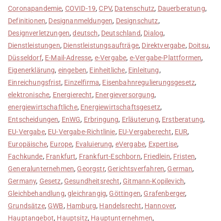
Coronapandemie
,
COVID-19
,
CPV
,
Datenschutz
,
Dauerberatung
,
Definitionen
,
Designanmeldungen
,
Designschutz
,
Designverletzungen
,
deutsch
,
Deutschland
,
Dialog
,
Dienstleistungen
,
Dienstleistungsaufträge
,
Direktvergabe
,
Doitsu
,
Düsseldorf
,
E-Mail-Adresse
,
e-Vergabe
,
e-Vergabe-Plattformen
,
Eigenerklärung
,
eingeben
,
Einheitliche
,
Einleitung
,
Einreichungsfrist
,
Einzelfirma
,
Eisenbahnregulierungsgesetz
,
elektronische
,
Energierecht
,
Energieversorgung
,
energiewirtschaftliche
,
Energiewirtschaftsgesetz
,
Entscheidungen
,
EnWG
,
Erbringung
,
Erläuterung
,
Erstberatung
,
EU-Vergabe
,
EU-Vergabe-Richtlinie
,
EU-Vergaberecht
,
EUR
,
Europäische
,
Europe
,
Evaluierung
,
eVergabe
,
Expertise
,
Fachkunde
,
Frankfurt
,
Frankfurt-Eschborn
,
Friedlein
,
Fristen
,
Generalunternehmen
,
Georgstr
,
Gerichtsverfahren
,
German
,
Germany
,
Gesetz
,
Gesundheitsrecht
,
Gitmann-Kopilevich
,
Gleichbehandlung
,
gleichrangig
,
Göttingen
,
Grafenberger
,
Grundsätze
,
GWB
,
Hamburg
,
Handelsrecht
,
Hannover
,
Hauptangebot
,
Hauptsitz
,
Hauptunternehmen
,