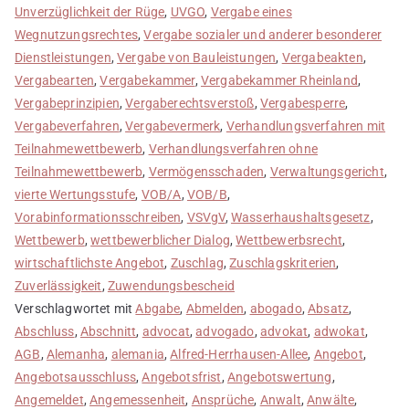
Unverzüglichkeit der Rüge
,
UVGO
,
Vergabe eines
Wegnutzungsrechtes
,
Vergabe sozialer und anderer besonderer
Dienstleistungen
,
Vergabe von Bauleistungen
,
Vergabeakten
,
Vergabearten
,
Vergabekammer
,
Vergabekammer Rheinland
,
Vergabeprinzipien
,
Vergaberechtsverstoß
,
Vergabesperre
,
Vergabeverfahren
,
Vergabevermerk
,
Verhandlungsverfahren mit
Teilnahmewettbewerb
,
Verhandlungsverfahren ohne
Teilnahmewettbewerb
,
Vermögensschaden
,
Verwaltungsgericht
,
vierte Wertungsstufe
,
VOB/A
,
VOB/B
,
Vorabinformationsschreiben
,
VSVgV
,
Wasserhaushaltsgesetz
,
Wettbewerb
,
wettbewerblicher Dialog
,
Wettbewerbsrecht
,
wirtschaftlichste Angebot
,
Zuschlag
,
Zuschlagskriterien
,
Zuverlässigkeit
,
Zuwendungsbescheid
Verschlagwortet mit
Abgabe
,
Abmelden
,
abogado
,
Absatz
,
Abschluss
,
Abschnitt
,
advocat
,
advogado
,
advokat
,
adwokat
,
AGB
,
Alemanha
,
alemania
,
Alfred-Herrhausen-Allee
,
Angebot
,
Angebotsausschluss
,
Angebotsfrist
,
Angebotswertung
,
Angemeldet
,
Angemessenheit
,
Ansprüche
,
Anwalt
,
Anwälte
,