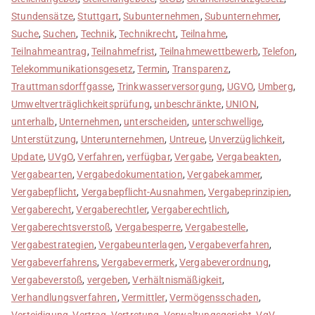
Stundensätze
,
Stuttgart
,
Subunternehmen
,
Subunternehmer
,
Suche
,
Suchen
,
Technik
,
Technikrecht
,
Teilnahme
,
Teilnahmeantrag
,
Teilnahmefrist
,
Teilnahmewettbewerb
,
Telefon
,
Telekommunikationsgesetz
,
Termin
,
Transparenz
,
Trauttmansdorffgasse
,
Trinkwasserversorgung
,
UGVO
,
Umberg
,
Umweltverträglichkeitsprüfung
,
unbeschränkte
,
UNION
,
unterhalb
,
Unternehmen
,
unterscheiden
,
unterschwellige
,
Unterstützung
,
Unterunternehmen
,
Untreue
,
Unverzüglichkeit
,
Update
,
UVgO
,
Verfahren
,
verfügbar
,
Vergabe
,
Vergabeakten
,
Vergabearten
,
Vergabedokumentation
,
Vergabekammer
,
Vergabepflicht
,
Vergabepflicht-Ausnahmen
,
Vergabeprinzipien
,
Vergaberecht
,
Vergaberechtler
,
Vergaberechtlich
,
Vergaberechtsverstoß
,
Vergabesperre
,
Vergabestelle
,
Vergabestrategien
,
Vergabeunterlagen
,
Vergabeverfahren
,
Vergabeverfahrens
,
Vergabevermerk
,
Vergabeverordnung
,
Vergabeverstoß
,
vergeben
,
Verhältnismäßigkeit
,
Verhandlungsverfahren
,
Vermittler
,
Vermögensschaden
,
Verteidigung
,
Vertrag
,
Vertretung
,
Verwaltungsgericht
,
VgV
,