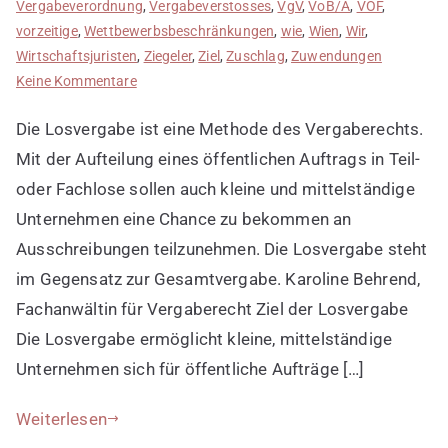
Vergabeverordnung
,
Vergabeverstosses
,
VgV
,
VoB/A
,
VOF
,
vorzeitige
,
Wettbewerbsbeschränkungen
,
wie
,
Wien
,
Wir
,
Wirtschaftsjuristen
,
Ziegeler
,
Ziel
,
Zuschlag
,
Zuwendungen
zu
Keine Kommentare
Losvergabe
Die Losvergabe ist eine Methode des Vergaberechts.
einsetzen
Mit der Aufteilung eines öffentlichen Auftrags in Teil-
oder Fachlose sollen auch kleine und mittelständige
Unternehmen eine Chance zu bekommen an
Ausschreibungen teilzunehmen. Die Losvergabe steht
im Gegensatz zur Gesamtvergabe. Karoline Behrend,
Fachanwältin für Vergaberecht Ziel der Losvergabe
Die Losvergabe ermöglicht kleine, mittelständige
Unternehmen sich für öffentliche Aufträge […]
Weiterlesen