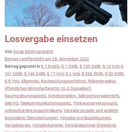
Losvergabe einsetzen
Von
horak Rechtsanwälte
Beitrag veröffentlicht am
28. November 2022
Beitrag gepostet in
§ 1 EnWG
,
§ 1 GWB
,
§ 135 GWB
,
§ 14 VgV
,
§
161 GWB
,
§ 166 GWB
,
§ 17 VgV
,
§ 2 VgV
,
§ 266 StGB
,
§ 33 GWB
,
§ 8 VgV
,
Allgemein
,
Nachprüfungsverfahren
,
Nebenangebot
,
öffentliches Wirtschaftsrecht
,
OLG Düsseldorf
,
Raumordnungsgesetz
,
Scheinangebot
,
Sektorenvergaberecht
,
SektVO
,
Telekommunikationsgesetz
,
Trinkwasserversorgung
,
unbeschränkte Ausschreibung
,
Vergabe sozialer und anderer
besonderer Dienstleistungen
,
Vergabe von Bauleistungen
,
Vergabearten
,
Vergabekammer
,
Vergabekammer Rheinland
,