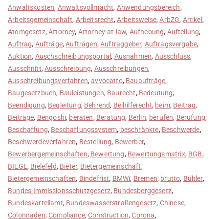
Anwaltskosten
,
Anwaltsvollmacht
,
Anwendungsbereich
,
Arbeitsgemeinschaft
,
Arbeitsrecht
,
Arbeitsweise
,
ArbZG
,
Artikel
,
Atomgesetz
,
Attorney
,
Attorney-at-law
,
Aufhebung
,
Aufteilung
,
Auftrag
,
Aufträge
,
Aufträgen
,
Auftraggeber
,
Auftragsvergabe
,
Auktion
,
Auschschreibungsportal
,
Ausnahmen
,
Ausschluss
,
Ausschnitt
,
Ausschreibung
,
Ausschreibungen
,
Ausschreibungsverfahren
,
avvocatto
,
Bauaufträge
,
Baugesetzbuch
,
Bauleistungen
,
Baurecht
,
Bedeutung
,
Beendigung
,
Begleitung
,
Behrend
,
Beihilferecht
,
beim
,
Beitrag
,
Beiträge
,
Bengoshi
,
beraten
,
Beratung
,
Berlin
,
berufen
,
Berufung
,
Beschaffung
,
Beschaffungssystem
,
beschränkte
,
Beschwerde
,
Beschwerdeverfahren
,
Bestellung
,
Bewerber
,
Bewerbergemeinschaften
,
Bewertung
,
Bewertungsmatrix
,
BGB
,
BIEGE
,
Bielefeld
,
Bieter
,
Bietergemeinschaft
,
Bietergemeinschaften
,
Bindefrist
,
BMWi
,
Bremen
,
brutto
,
Bühler
,
Bundes-Immissionsschutzgesetz
,
Bundesberggesetz
,
Bundeskartellamt
,
Bundeswasserstraßengesetz
,
Chinese
,
Colonnaden
,
Compliance
,
Construction
,
Corona
,