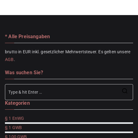
* Alle Preisangaben
brutto in EUR inkl. gesetzlicher Mehrwertsteuer. Es gelten unsere
AGB
.
Was suchen Sie?
Se
Kategorien
for
§ 1 EnWG
§ 1 GWB
§ 100 GWB