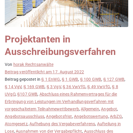
Projektanten in
Ausschreibungsverfahren
Von
horak Rechtsanwälte
Beitrag veröffentlicht am
17. August 2022
Beitrag gepostet in
§ 1 EnWG
,
§ 1 GWB
,
§ 100 GWB
,
§ 127 GWB
,
§ 14 VgV
,
§ 169 GWB
,
§ 3 VgV
,
§ 36 VwVfG
,
§ 49 VwVfG
,
§ 8
UVgO
,
§107 GWB
,
Abschluss eines Rahmenvertrages für die
Erbringung von Leistungen im Verhandlungsverfahren mit
vorgeschaltetem Teilnahmewettbewerb
,
Allgemein
,
Angebot
,
Angebotsausschluss
,
Angebotsfrist
,
Angebotswertung
,
ArbZG
,
Atomgesetz
,
Aufhebung des Vergabeverfahrens
,
Aufteilung in
Lose
,
Ausnahmen von der Vergabepflicht
,
Ausschluss des