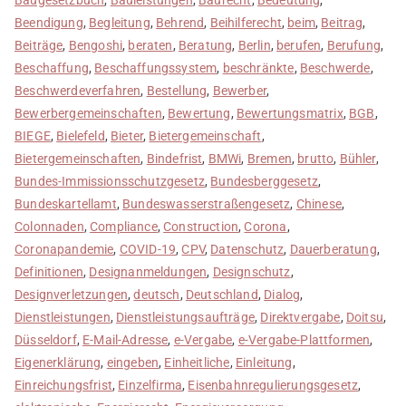
Beendigung
,
Begleitung
,
Behrend
,
Beihilferecht
,
beim
,
Beitrag
,
Beiträge
,
Bengoshi
,
beraten
,
Beratung
,
Berlin
,
berufen
,
Berufung
,
Beschaffung
,
Beschaffungssystem
,
beschränkte
,
Beschwerde
,
Beschwerdeverfahren
,
Bestellung
,
Bewerber
,
Bewerbergemeinschaften
,
Bewertung
,
Bewertungsmatrix
,
BGB
,
BIEGE
,
Bielefeld
,
Bieter
,
Bietergemeinschaft
,
Bietergemeinschaften
,
Bindefrist
,
BMWi
,
Bremen
,
brutto
,
Bühler
,
Bundes-Immissionsschutzgesetz
,
Bundesberggesetz
,
Bundeskartellamt
,
Bundeswasserstraßengesetz
,
Chinese
,
Colonnaden
,
Compliance
,
Construction
,
Corona
,
Coronapandemie
,
COVID-19
,
CPV
,
Datenschutz
,
Dauerberatung
,
Definitionen
,
Designanmeldungen
,
Designschutz
,
Designverletzungen
,
deutsch
,
Deutschland
,
Dialog
,
Dienstleistungen
,
Dienstleistungsaufträge
,
Direktvergabe
,
Doitsu
,
Düsseldorf
,
E-Mail-Adresse
,
e-Vergabe
,
e-Vergabe-Plattformen
,
Eigenerklärung
,
eingeben
,
Einheitliche
,
Einleitung
,
Einreichungsfrist
,
Einzelfirma
,
Eisenbahnregulierungsgesetz
,