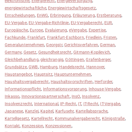
elektronische
,
Energierecht
,
Energieversorgung
,
energiewirtschaftliche
,
Energiewirtschaftsgesetz
,
Entscheidungen
,
EnWG
,
Erbringung
,
Erläuterung
,
Erstberatung
,
EU-Vergabe
,
EU-Vergabe-Richtlinie
,
EU-Vergaberecht
,
EUR
,
Europäische
,
Europe
,
Evaluierung
,
eVergabe
,
Expertise
,
Fachkunde
,
Frankfurt
,
Frankfurt-Eschborn
,
Friedlein
,
Fristen
,
Generalunternehmen
,
Georgstr
,
Gerichtsverfahren
,
German
,
Germany
,
Gesetz
,
Gesundheitsrecht
,
Gitmann-Kopilevich
,
Gleichbehandlung
,
gleichrangig
,
Göttingen
,
Grafenberger
,
Grundsätze
,
GWB
,
Hamburg
,
Handelsrecht
,
Hannover
,
Hauptangebot
,
Hauptsitz
,
Hauptunternehmen
,
Haushaltsvergaberecht
,
Haushaltsvorschriften
,
Herforder
,
Informationspflicht
,
Informationsvorsprung
,
Inhouse-Vergabe
,
Inkasso
,
Innovationspartnerschaft
,
InsO
,
Insolvenz
,
Insolvenzrecht
,
International
,
IP-Recht
,
IT
,
IT-Recht
,
IT-Vergabe
,
Japanese
,
Kanzlei
,
Kapitel
,
Karfusehr
,
Kartellabsprache
,
Kartellgesetz
,
Kartellrecht
,
Kommunalvergaberecht
,
Königstraße
,
Kontakt
,
Konzession
,
Konzessionen
,