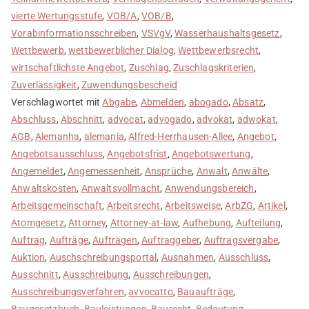
vierte Wertungsstufe
,
VOB/A
,
VOB/B
,
Vorabinformationsschreiben
,
VSVgV
,
Wasserhaushaltsgesetz
,
Wettbewerb
,
wettbewerblicher Dialog
,
Wettbewerbsrecht
,
wirtschaftlichste Angebot
,
Zuschlag
,
Zuschlagskriterien
,
Zuverlässigkeit
,
Zuwendungsbescheid
Verschlagwortet mit
Abgabe
,
Abmelden
,
abogado
,
Absatz
,
Abschluss
,
Abschnitt
,
advocat
,
advogado
,
advokat
,
adwokat
,
AGB
,
Alemanha
,
alemania
,
Alfred-Herrhausen-Allee
,
Angebot
,
Angebotsausschluss
,
Angebotsfrist
,
Angebotswertung
,
Angemeldet
,
Angemessenheit
,
Ansprüche
,
Anwalt
,
Anwälte
,
Anwaltskosten
,
Anwaltsvollmacht
,
Anwendungsbereich
,
Arbeitsgemeinschaft
,
Arbeitsrecht
,
Arbeitsweise
,
ArbZG
,
Artikel
,
Atomgesetz
,
Attorney
,
Attorney-at-law
,
Aufhebung
,
Aufteilung
,
Auftrag
,
Aufträge
,
Aufträgen
,
Auftraggeber
,
Auftragsvergabe
,
Auktion
,
Auschschreibungsportal
,
Ausnahmen
,
Ausschluss
,
Ausschnitt
,
Ausschreibung
,
Ausschreibungen
,
Ausschreibungsverfahren
,
avvocatto
,
Bauaufträge
,
Baugesetzbuch
,
Bauleistungen
,
Baurecht
,
Bedeutung
,