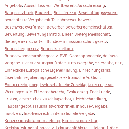
Angebots
,
Ausschluss von Wettbewerb
,
Ausschreibung
,
Baugesetzbuch
,
Baurecht
,
Beihilferecht
,
Beschaffungssystem
,
beschränkte Vergabe mit Teilnahmewettbewerb
,
Beschwerdeverfahren
,
Bewerber
,
Bewerbergemeinschaften
,
Bewertung
,
Bewertungsmatrix
,
Bieter
,
Bietergemeinschaft
,
Bietergemeinschaften
,
Bundes-Immissionsschutzgesetz
,
Bundesberggesetz
,
Bundeskartellamt
,
Bundeswasserstraßengesetz
,
BVB
,
Coronapandemie
,
de facto
Vergabe
,
Dienstleistungsaufträge
,
Direktvergabe
,
e-Vergabe
,
EEE
,
Einheitliche Europäische Eigenerklärung
,
Einrecihungsfrist
,
Eisenbahnregulierungsgesetz
,
elektronische Auktion
,
Energierecht
,
energiewirtschaftliche Zuschlagkriterien
,
erste
Wertungsstufe
,
EU-Vergaberecht
,
Evaluierung
,
Fachkunde
,
Fristen
,
gesetzliches Zuschlagverbot
,
Gleichbehandlung
,
Hauptangebot
,
Haushaltsvorschriften
,
Inhouse-Vergabe
,
Insolvenz
,
Insolvenzrecht
,
internationale Vergabe
,
Konzessionsbekanntmachung
,
Konzessionsvertrag
,
Kreislaufwirtschaftsgesetz
,
Leistungsfähigkeit
,
Lieferaufträge
,