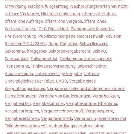
Mitwirkung
,
Nachprüfungsantrag
,
Nachprüfungsverfahren
,
nicht
offenes Verfahren
,
Nichtdiskriminierung
,
offenes Verfahren
,
öffentliche Aufträge
,
öffentliche Vergabe
,
öffentliches
Wirtschaftsrecht
,
OLG Düsseldorf
,
Planungswettbewerbe
,
Preisverordnung
,
Publikationsorgane
,
Rechtsanwalt
,
Revision
,
Richtlinie 2014/23/EU
,
Rüge
,
Rügefrist
,
Schwellenwert
,
Sektorenauftraggeber
,
Sektorenvergaberecht
,
SektVO
,
Sparsamkeit
,
Teilnahmefrist
,
Telekommunikationsgesetz
,
Transparanz
,
Trinkwasserversorgung
,
unbeschränkte
Ausschreibung
,
unterschwellige Vergabe
,
Untreue
,
Unverzüglichkeit der Rüge
,
UVGO
,
Vergabe eines
Wegnutzungsrechtes
,
Vergabe sozialer und anderer besonderer
Dienstleistungen
,
Vergabe von Bauleistungen
,
Vergabeakten
,
Vergabearten
,
Vergabekammer
,
Vergabekammer Rheinland
,
Vergabeprinzipien
,
Vergaberechtsverstoß
,
Vergabesperre
,
Vergabeverfahren
,
Vergabevermerk
,
Verhandlungsverfahren mit
Teilnahmewettbewerb
,
Verhandlungsverfahren ohne
Teilnahmewettbewerb
,
Vermögensschaden
,
Verwaltungsgericht
,