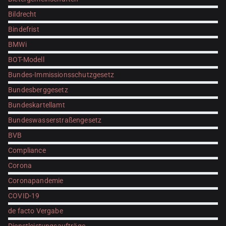
Bildrecht
Bindefrist
BMWi
BOT-Modell
Bundes-Immissionsschutzgesetz
Bundesberggesetz
Bundeskartellamt
Bundeswasserstraßengesetz
BVB
Compliance
Corona
Coronapandemie
COVID-19
de facto Vergabe