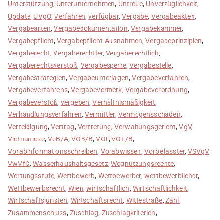
Unterstützung
,
Unterunternehmen
,
Untreue
,
Unverzüglichkeit
,
Update
,
UVgO
,
Verfahren
,
verfügbar
,
Vergabe
,
Vergabeakten
,
Vergabearten
,
Vergabedokumentation
,
Vergabekammer
,
Vergabepflicht
,
Vergabepflicht-Ausnahmen
,
Vergabeprinzipien
,
Vergaberecht
,
Vergaberechtler
,
Vergaberechtlich
,
Vergaberechtsverstoß
,
Vergabesperre
,
Vergabestelle
,
Vergabestrategien
,
Vergabeunterlagen
,
Vergabeverfahren
,
Vergabeverfahrens
,
Vergabevermerk
,
Vergabeverordnung
,
Vergabeverstoß
,
vergeben
,
Verhältnismäßigkeit
,
Verhandlungsverfahren
,
Vermittler
,
Vermögensschaden
,
Verteidigung
,
Vertrag
,
Vertretung
,
Verwaltungsgericht
,
VgV
,
Vietnamese
,
VoB/A
,
VOB/B
,
VOF
,
VOL/B
,
Vorabinformationsschreiben
,
Vorabwissen
,
Vorbefasster
,
VSVgV
,
VwVfG
,
Wasserhaushaltsgesetz
,
Wegnutzungsrechte
,
Wertungsstufe
,
Wettbewerb
,
Wettbewerber
,
wettbewerblicher
,
Wettbewerbsrecht
,
Wien
,
wirtschaftlich
,
Wirtschaftlichkeit
,
Wirtschaftsjuristen
,
Wirtschaftsrecht
,
Wittestraße
,
Zahl
,
Zusammenschluss
,
Zuschlag
,
Zuschlagkriterien
,