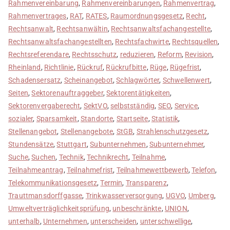
Rahmenvereinbarung
,
Rahmenvereinbarungen
,
Rahmenvertrag
,
Rahmenvertrages
,
RAT
,
RATES
,
Raumordnungsgesetz
,
Recht
,
Rechtsanwalt
,
Rechtsanwältin
,
Rechtsanwaltsfachangestellte
,
Rechtsanwaltsfachangestellten
,
Rechtsfachwirte
,
Rechtsquellen
,
Rechtsreferendare
,
Rechtsschutz
,
reduzieren
,
Reform
,
Revision
,
Rheinland
,
Richtlinie
,
Rückruf
,
Rückrufbitte
,
Rüge
,
Rügefrist
,
Schadensersatz
,
Scheinangebot
,
Schlagwörter
,
Schwellenwert
,
Seiten
,
Sektorenauftraggeber
,
Sektorentätigkeiten
,
Sektorenvergaberecht
,
SektVO
,
selbstständig
,
SEO
,
Service
,
sozialer
,
Sparsamkeit
,
Standorte
,
Startseite
,
Statistik
,
Stellenangebot
,
Stellenangebote
,
StGB
,
Strahlenschutzgesetz
,
Stundensätze
,
Stuttgart
,
Subunternehmen
,
Subunternehmer
,
Suche
,
Suchen
,
Technik
,
Technikrecht
,
Teilnahme
,
Teilnahmeantrag
,
Teilnahmefrist
,
Teilnahmewettbewerb
,
Telefon
,
Telekommunikationsgesetz
,
Termin
,
Transparenz
,
Trauttmansdorffgasse
,
Trinkwasserversorgung
,
UGVO
,
Umberg
,
Umweltverträglichkeitsprüfung
,
unbeschränkte
,
UNION
,
unterhalb
,
Unternehmen
,
unterscheiden
,
unterschwellige
,