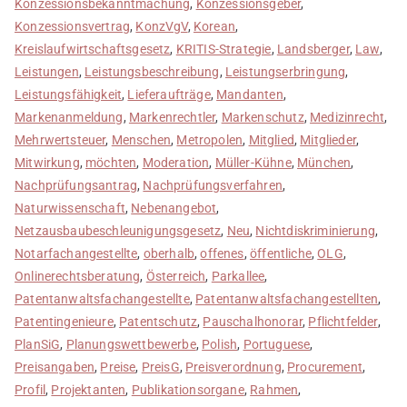
Konzessionsbekanntmachung
,
Konzessionsgeber
,
Konzessionsvertrag
,
KonzVgV
,
Korean
,
Kreislaufwirtschaftsgesetz
,
KRITIS-Strategie
,
Landsberger
,
Law
,
Leistungen
,
Leistungsbeschreibung
,
Leistungserbringung
,
Leistungsfähigkeit
,
Lieferaufträge
,
Mandanten
,
Markenanmeldung
,
Markenrechtler
,
Markenschutz
,
Medizinrecht
,
Mehrwertsteuer
,
Menschen
,
Metropolen
,
Mitglied
,
Mitglieder
,
Mitwirkung
,
möchten
,
Moderation
,
Müller-Kühne
,
München
,
Nachprüfungsantrag
,
Nachprüfungsverfahren
,
Naturwissenschaft
,
Nebenangebot
,
Netzausbaubeschleunigungsgesetz
,
Neu
,
Nichtdiskriminierung
,
Notarfachangestellte
,
oberhalb
,
offenes
,
öffentliche
,
OLG
,
Onlinerechtsberatung
,
Österreich
,
Parkallee
,
Patentanwaltsfachangestellte
,
Patentanwaltsfachangestellten
,
Patentingenieure
,
Patentschutz
,
Pauschalhonorar
,
Pflichtfelder
,
PlanSiG
,
Planungswettbewerbe
,
Polish
,
Portuguese
,
Preisangaben
,
Preise
,
PreisG
,
Preisverordnung
,
Procurement
,
Profil
,
Projektanten
,
Publikationsorgane
,
Rahmen
,