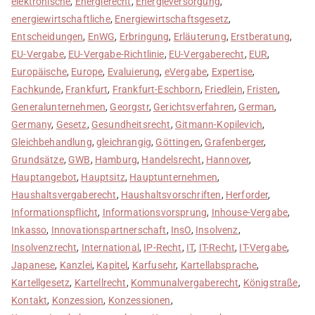
elektronische
,
Energierecht
,
Energieversorgung
,
energiewirtschaftliche
,
Energiewirtschaftsgesetz
,
Entscheidungen
,
EnWG
,
Erbringung
,
Erläuterung
,
Erstberatung
,
EU-Vergabe
,
EU-Vergabe-Richtlinie
,
EU-Vergaberecht
,
EUR
,
Europäische
,
Europe
,
Evaluierung
,
eVergabe
,
Expertise
,
Fachkunde
,
Frankfurt
,
Frankfurt-Eschborn
,
Friedlein
,
Fristen
,
Generalunternehmen
,
Georgstr
,
Gerichtsverfahren
,
German
,
Germany
,
Gesetz
,
Gesundheitsrecht
,
Gitmann-Kopilevich
,
Gleichbehandlung
,
gleichrangig
,
Göttingen
,
Grafenberger
,
Grundsätze
,
GWB
,
Hamburg
,
Handelsrecht
,
Hannover
,
Hauptangebot
,
Hauptsitz
,
Hauptunternehmen
,
Haushaltsvergaberecht
,
Haushaltsvorschriften
,
Herforder
,
Informationspflicht
,
Informationsvorsprung
,
Inhouse-Vergabe
,
Inkasso
,
Innovationspartnerschaft
,
InsO
,
Insolvenz
,
Insolvenzrecht
,
International
,
IP-Recht
,
IT
,
IT-Recht
,
IT-Vergabe
,
Japanese
,
Kanzlei
,
Kapitel
,
Karfusehr
,
Kartellabsprache
,
Kartellgesetz
,
Kartellrecht
,
Kommunalvergaberecht
,
Königstraße
,
Kontakt
,
Konzession
,
Konzessionen
,