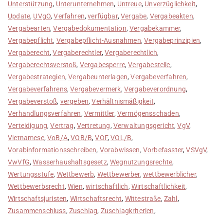
Unterstützung
,
Unterunternehmen
,
Untreue
,
Unverzüglichkeit
,
Update
,
UVgO
,
Verfahren
,
verfügbar
,
Vergabe
,
Vergabeakten
,
Vergabearten
,
Vergabedokumentation
,
Vergabekammer
,
Vergabepflicht
,
Vergabepflicht-Ausnahmen
,
Vergabeprinzipien
,
Vergaberecht
,
Vergaberechtler
,
Vergaberechtlich
,
Vergaberechtsverstoß
,
Vergabesperre
,
Vergabestelle
,
Vergabestrategien
,
Vergabeunterlagen
,
Vergabeverfahren
,
Vergabeverfahrens
,
Vergabevermerk
,
Vergabeverordnung
,
Vergabeverstoß
,
vergeben
,
Verhältnismäßigkeit
,
Verhandlungsverfahren
,
Vermittler
,
Vermögensschaden
,
Verteidigung
,
Vertrag
,
Vertretung
,
Verwaltungsgericht
,
VgV
,
Vietnamese
,
VoB/A
,
VOB/B
,
VOF
,
VOL/B
,
Vorabinformationsschreiben
,
Vorabwissen
,
Vorbefasster
,
VSVgV
,
VwVfG
,
Wasserhaushaltsgesetz
,
Wegnutzungsrechte
,
Wertungsstufe
,
Wettbewerb
,
Wettbewerber
,
wettbewerblicher
,
Wettbewerbsrecht
,
Wien
,
wirtschaftlich
,
Wirtschaftlichkeit
,
Wirtschaftsjuristen
,
Wirtschaftsrecht
,
Wittestraße
,
Zahl
,
Zusammenschluss
,
Zuschlag
,
Zuschlagkriterien
,