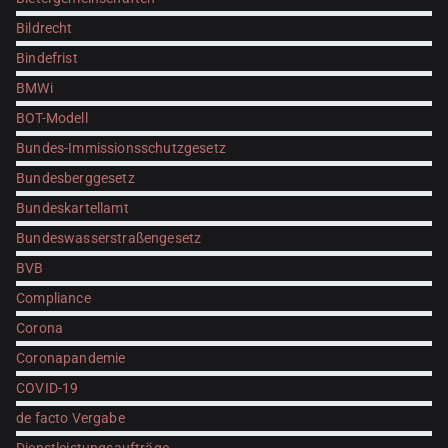
Bildrecht
Bindefrist
BMWi
BOT-Modell
Bundes-Immissionsschutzgesetz
Bundesberggesetz
Bundeskartellamt
Bundeswasserstraßengesetz
BVB
Compliance
Corona
Coronapandemie
COVID-19
de facto Vergabe