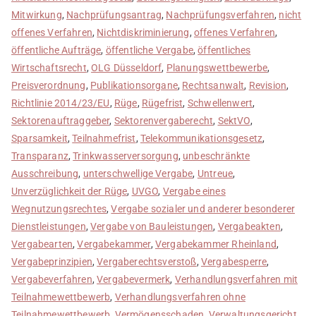
Mitwirkung
,
Nachprüfungsantrag
,
Nachprüfungsverfahren
,
nicht
offenes Verfahren
,
Nichtdiskriminierung
,
offenes Verfahren
,
öffentliche Aufträge
,
öffentliche Vergabe
,
öffentliches
Wirtschaftsrecht
,
OLG Düsseldorf
,
Planungswettbewerbe
,
Preisverordnung
,
Publikationsorgane
,
Rechtsanwalt
,
Revision
,
Richtlinie 2014/23/EU
,
Rüge
,
Rügefrist
,
Schwellenwert
,
Sektorenauftraggeber
,
Sektorenvergaberecht
,
SektVO
,
Sparsamkeit
,
Teilnahmefrist
,
Telekommunikationsgesetz
,
Transparanz
,
Trinkwasserversorgung
,
unbeschränkte
Ausschreibung
,
unterschwellige Vergabe
,
Untreue
,
Unverzüglichkeit der Rüge
,
UVGO
,
Vergabe eines
Wegnutzungsrechtes
,
Vergabe sozialer und anderer besonderer
Dienstleistungen
,
Vergabe von Bauleistungen
,
Vergabeakten
,
Vergabearten
,
Vergabekammer
,
Vergabekammer Rheinland
,
Vergabeprinzipien
,
Vergaberechtsverstoß
,
Vergabesperre
,
Vergabeverfahren
,
Vergabevermerk
,
Verhandlungsverfahren mit
Teilnahmewettbewerb
,
Verhandlungsverfahren ohne
Teilnahmewettbewerb
,
Vermögensschaden
,
Verwaltungsgericht
,