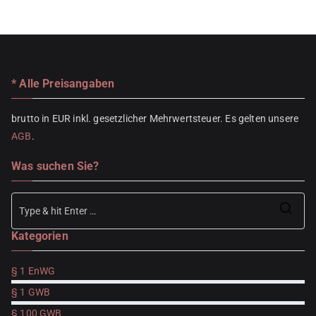
* Alle Preisangaben
brutto in EUR inkl. gesetzlicher Mehrwertsteuer. Es gelten unsere
AGB
.
Was suchen Sie?
Se
Kategorien
for
§ 1 EnWG
§ 1 GWB
§ 100 GWB