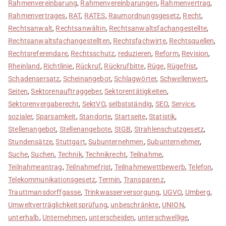
Rahmenvereinbarung
,
Rahmenvereinbarungen
,
Rahmenvertrag
,
Rahmenvertrages
,
RAT
,
RATES
,
Raumordnungsgesetz
,
Recht
,
Rechtsanwalt
,
Rechtsanwältin
,
Rechtsanwaltsfachangestellte
,
Rechtsanwaltsfachangestellten
,
Rechtsfachwirte
,
Rechtsquellen
,
Rechtsreferendare
,
Rechtsschutz
,
reduzieren
,
Reform
,
Revision
,
Rheinland
,
Richtlinie
,
Rückruf
,
Rückrufbitte
,
Rüge
,
Rügefrist
,
Schadensersatz
,
Scheinangebot
,
Schlagwörter
,
Schwellenwert
,
Seiten
,
Sektorenauftraggeber
,
Sektorentätigkeiten
,
Sektorenvergaberecht
,
SektVO
,
selbstständig
,
SEO
,
Service
,
sozialer
,
Sparsamkeit
,
Standorte
,
Startseite
,
Statistik
,
Stellenangebot
,
Stellenangebote
,
StGB
,
Strahlenschutzgesetz
,
Stundensätze
,
Stuttgart
,
Subunternehmen
,
Subunternehmer
,
Suche
,
Suchen
,
Technik
,
Technikrecht
,
Teilnahme
,
Teilnahmeantrag
,
Teilnahmefrist
,
Teilnahmewettbewerb
,
Telefon
,
Telekommunikationsgesetz
,
Termin
,
Transparenz
,
Trauttmansdorffgasse
,
Trinkwasserversorgung
,
UGVO
,
Umberg
,
Umweltverträglichkeitsprüfung
,
unbeschränkte
,
UNION
,
unterhalb
,
Unternehmen
,
unterscheiden
,
unterschwellige
,