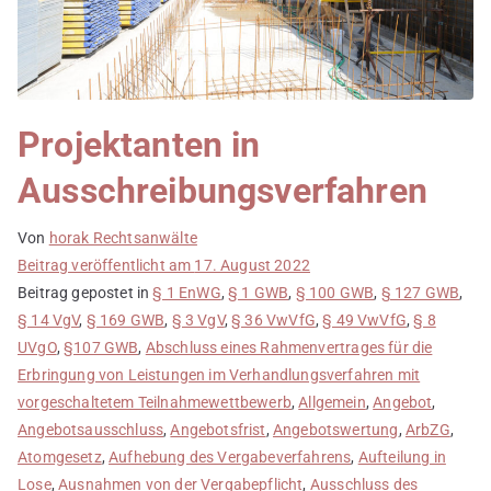
Projektanten in
Ausschreibungsverfahren
Von
horak Rechtsanwälte
Beitrag veröffentlicht am
17. August 2022
Beitrag gepostet in
§ 1 EnWG
,
§ 1 GWB
,
§ 100 GWB
,
§ 127 GWB
,
§ 14 VgV
,
§ 169 GWB
,
§ 3 VgV
,
§ 36 VwVfG
,
§ 49 VwVfG
,
§ 8
UVgO
,
§107 GWB
,
Abschluss eines Rahmenvertrages für die
Erbringung von Leistungen im Verhandlungsverfahren mit
vorgeschaltetem Teilnahmewettbewerb
,
Allgemein
,
Angebot
,
Angebotsausschluss
,
Angebotsfrist
,
Angebotswertung
,
ArbZG
,
Atomgesetz
,
Aufhebung des Vergabeverfahrens
,
Aufteilung in
Lose
,
Ausnahmen von der Vergabepflicht
,
Ausschluss des