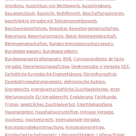
Angebots
,
Ausschluss von Wettbewerb
,
Ausschreibung
,
Baugesetzbuch
,
Baurecht
,
Beihilferecht
,
Beschaffungssystem
,
beschränkte Vergabe mit Teilnahmewettbewerb
,
Beschwerdeverfahren
,
Bewerber
,
Bewerbergemeinschaften
,
Bewertung
,
Bewertungsmatrix
,
Bieter
,
Bietergemeinschaft
,
Bietergemeinschaften
,
Bundes-Immissionsschutzgesetz
,
Bundesberggesetz
,
Bundeskartellamt
,
Bundeswasserstraßengesetz
,
BVB
,
Coronapandemie
,
de facto
Vergabe
,
Dienstleistungsaufträge
,
Direktvergabe
,
e-Vergabe
,
EEE
,
Einheitliche Europäische Eigenerklärung
,
Einrecihungsfrist
,
Eisenbahnregulierungsgesetz
,
elektronische Auktion
,
Energierecht
,
energiewirtschaftliche Zuschlagkriterien
,
erste
Wertungsstufe
,
EU-Vergaberecht
,
Evaluierung
,
Fachkunde
,
Fristen
,
gesetzliches Zuschlagverbot
,
Gleichbehandlung
,
Hauptangebot
,
Haushaltsvorschriften
,
Inhouse-Vergabe
,
Insolvenz
,
Insolvenzrecht
,
internationale Vergabe
,
Konzessionsbekanntmachung
,
Konzessionsvertrag
,
Kreislaufwirtschaftsgesetz
,
Leistungsfähigkeit
,
Lieferaufträge
,