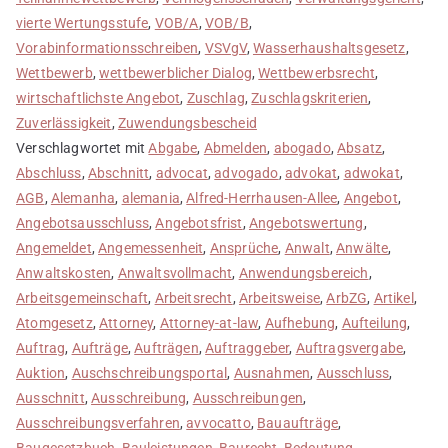
vierte Wertungsstufe
,
VOB/A
,
VOB/B
,
Vorabinformationsschreiben
,
VSVgV
,
Wasserhaushaltsgesetz
,
Wettbewerb
,
wettbewerblicher Dialog
,
Wettbewerbsrecht
,
wirtschaftlichste Angebot
,
Zuschlag
,
Zuschlagskriterien
,
Zuverlässigkeit
,
Zuwendungsbescheid
Verschlagwortet mit
Abgabe
,
Abmelden
,
abogado
,
Absatz
,
Abschluss
,
Abschnitt
,
advocat
,
advogado
,
advokat
,
adwokat
,
AGB
,
Alemanha
,
alemania
,
Alfred-Herrhausen-Allee
,
Angebot
,
Angebotsausschluss
,
Angebotsfrist
,
Angebotswertung
,
Angemeldet
,
Angemessenheit
,
Ansprüche
,
Anwalt
,
Anwälte
,
Anwaltskosten
,
Anwaltsvollmacht
,
Anwendungsbereich
,
Arbeitsgemeinschaft
,
Arbeitsrecht
,
Arbeitsweise
,
ArbZG
,
Artikel
,
Atomgesetz
,
Attorney
,
Attorney-at-law
,
Aufhebung
,
Aufteilung
,
Auftrag
,
Aufträge
,
Aufträgen
,
Auftraggeber
,
Auftragsvergabe
,
Auktion
,
Auschschreibungsportal
,
Ausnahmen
,
Ausschluss
,
Ausschnitt
,
Ausschreibung
,
Ausschreibungen
,
Ausschreibungsverfahren
,
avvocatto
,
Bauaufträge
,
Baugesetzbuch
,
Bauleistungen
,
Baurecht
,
Bedeutung
,