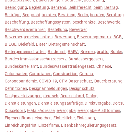
Beendigung
,
Begleitung
,
Behrend
,
Beihilferecht
,
beim
,
Beitrag
,
Beiträge
,
Bengoshi
,
beraten
,
Beratung
,
Berlin
,
berufen
,
Berufung
,
Beschaffung
,
Beschaffungssystem
,
beschränkte
,
Beschwerde
,
Beschwerdeverfahren
,
Bestellung
,
Bewerber
,
Bewerbergemeinschaften
,
Bewertung
,
Bewertungsmatrix
,
BGB
,
BIEGE
,
Bielefeld
,
Bieter
,
Bietergemeinschaft
,
Bietergemeinschaften
,
Bindefrist
,
BMWi
,
Bremen
,
brutto
,
Bühler
,
Bundes-Immissionsschutzgesetz
,
Bundesberggesetz
,
Bundeskartellamt
,
Bundeswasserstraßengesetz
,
Chinese
,
Colonnaden
,
Compliance
,
Construction
,
Corona
,
Coronapandemie
,
COVID-19
,
CPV
,
Datenschutz
,
Dauerberatung
,
Definitionen
,
Designanmeldungen
,
Designschutz
,
Designverletzungen
,
deutsch
,
Deutschland
,
Dialog
,
Dienstleistungen
,
Dienstleistungsaufträge
,
Direktvergabe
,
Doitsu
,
Düsseldorf
,
E-Mail-Adresse
,
e-Vergabe
,
e-Vergabe-Plattformen
,
Eigenerklärung
,
eingeben
,
Einheitliche
,
Einleitung
,
Einreichungsfrist
,
Einzelfirma
,
Eisenbahnregulierungsgesetz
,