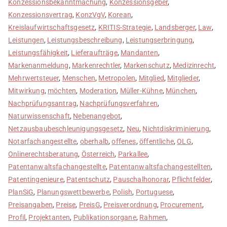
Konzessionsbekanntmachung
,
Konzessionsgeber
,
Konzessionsvertrag
,
KonzVgV
,
Korean
,
Kreislaufwirtschaftsgesetz
,
KRITIS-Strategie
,
Landsberger
,
Law
,
Leistungen
,
Leistungsbeschreibung
,
Leistungserbringung
,
Leistungsfähigkeit
,
Lieferaufträge
,
Mandanten
,
Markenanmeldung
,
Markenrechtler
,
Markenschutz
,
Medizinrecht
,
Mehrwertsteuer
,
Menschen
,
Metropolen
,
Mitglied
,
Mitglieder
,
Mitwirkung
,
möchten
,
Moderation
,
Müller-Kühne
,
München
,
Nachprüfungsantrag
,
Nachprüfungsverfahren
,
Naturwissenschaft
,
Nebenangebot
,
Netzausbaubeschleunigungsgesetz
,
Neu
,
Nichtdiskriminierung
,
Notarfachangestellte
,
oberhalb
,
offenes
,
öffentliche
,
OLG
,
Onlinerechtsberatung
,
Österreich
,
Parkallee
,
Patentanwaltsfachangestellte
,
Patentanwaltsfachangestellten
,
Patentingenieure
,
Patentschutz
,
Pauschalhonorar
,
Pflichtfelder
,
PlanSiG
,
Planungswettbewerbe
,
Polish
,
Portuguese
,
Preisangaben
,
Preise
,
PreisG
,
Preisverordnung
,
Procurement
,
Profil
,
Projektanten
,
Publikationsorgane
,
Rahmen
,