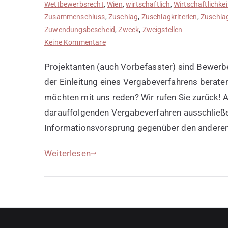
Wettbewerbsrecht
,
Wien
,
wirtschaftlich
,
Wirtschaftlichkei
Zusammenschluss
,
Zuschlag
,
Zuschlagkriterien
,
Zuschlag
Zuwendungsbescheid
,
Zweck
,
Zweigstellen
zu
Keine Kommentare
Projektanten
Projektanten (auch Vorbefasster) sind Bewerber
in
Ausschreibungsverfahren
der Einleitung eines Vergabeverfahrens beraten
möchten mit uns reden? Wir rufen Sie zurück! 
darauffolgenden Vergabeverfahren ausschließe
Informationsvorsprung gegenüber den anderen
Weiterlesen