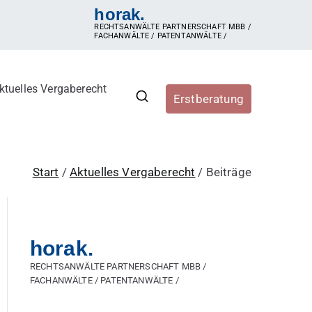
horak.
RECHTSANWÄLTE PARTNERSCHAFT MBB /
FACHANWÄLTE / PATENTANWÄLTE /
ktuelles Vergaberecht
Erstberatung
r, Vergabestellen sowie
ergaberecht, e-Vergabe, öffentliche Ausschreibung,
hren, Zuschlag, vorzeitige Beendigung der Vergabe,
Start
Aktuelles Vergaberecht
Beiträge
horak.
RECHTSANWÄLTE PARTNERSCHAFT MBB /
FACHANWÄLTE / PATENTANWÄLTE /