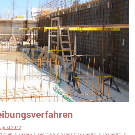
eibungsverfahren
ugust 2022
27 GWB
,
§ 14 VgV
,
§ 169 GWB
,
§ 3 VgV
,
§ 36 VwVfG
,
§ 49 VwVfG
,
§