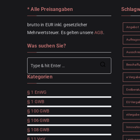
* Alle Preisangaben
Schlagw
brutto in EUR inkl. gesetzlicher
Angebot
Mehrwertsteuer. Es gelten unsere
AGB
.
Auftrags
Was suchen Sie?
Ausschre
Beschaff
Search
Kategorien
for:
e-Vergab
Erstberat
§ 1 EnWG
§ 1 GWB
EU-Verga
§ 100 GWB
eVergabe
§ 106 GWB
Innovatio
§ 108 GWB
§ 11 VgV
Leistung