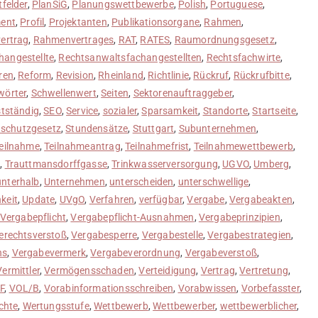
tfelder
,
PlanSiG
,
Planungswettbewerbe
,
Polish
,
Portuguese
,
ent
,
Profil
,
Projektanten
,
Publikationsorgane
,
Rahmen
,
ertrag
,
Rahmenvertrages
,
RAT
,
RATES
,
Raumordnungsgesetz
,
angestellte
,
Rechtsanwaltsfachangestellten
,
Rechtsfachwirte
,
ren
,
Reform
,
Revision
,
Rheinland
,
Richtlinie
,
Rückruf
,
Rückrufbitte
,
wörter
,
Schwellenwert
,
Seiten
,
Sektorenauftraggeber
,
stständig
,
SEO
,
Service
,
sozialer
,
Sparsamkeit
,
Standorte
,
Startseite
,
nschutzgesetz
,
Stundensätze
,
Stuttgart
,
Subunternehmen
,
eilnahme
,
Teilnahmeantrag
,
Teilnahmefrist
,
Teilnahmewettbewerb
,
z
,
Trauttmansdorffgasse
,
Trinkwasserversorgung
,
UGVO
,
Umberg
,
unterhalb
,
Unternehmen
,
unterscheiden
,
unterschwellige
,
keit
,
Update
,
UVgO
,
Verfahren
,
verfügbar
,
Vergabe
,
Vergabeakten
,
Vergabepflicht
,
Vergabepflicht-Ausnahmen
,
Vergabeprinzipien
,
erechtsverstoß
,
Vergabesperre
,
Vergabestelle
,
Vergabestrategien
,
ns
,
Vergabevermerk
,
Vergabeverordnung
,
Vergabeverstoß
,
Vermittler
,
Vermögensschaden
,
Verteidigung
,
Vertrag
,
Vertretung
,
F
,
VOL/B
,
Vorabinformationsschreiben
,
Vorabwissen
,
Vorbefasster
,
chte
,
Wertungsstufe
,
Wettbewerb
,
Wettbewerber
,
wettbewerblicher
,