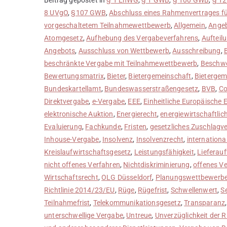
8 UVgO
,
§107 GWB
,
Abschluss eines Rahmenvertrages fü
vorgeschaltetem Teilnahmewettbewerb
,
Allgemein
,
Ange
Atomgesetz
,
Aufhebung des Vergabeverfahrens
,
Aufteil
Angebots
,
Ausschluss von Wettbewerb
,
Ausschreibung
,
beschränkte Vergabe mit Teilnahmewettbewerb
,
Beschwe
Bewertungsmatrix
,
Bieter
,
Bietergemeinschaft
,
Bietergem
Bundeskartellamt
,
Bundeswasserstraßengesetz
,
BVB
,
Co
Direktvergabe
,
e-Vergabe
,
EEE
,
Einheitliche Europäische 
elektronische Auktion
,
Energierecht
,
energiewirtschaftlic
Evaluierung
,
Fachkunde
,
Fristen
,
gesetzliches Zuschlagv
Inhouse-Vergabe
,
Insolvenz
,
Insolvenzrecht
,
internationa
Kreislaufwirtschaftsgesetz
,
Leistungsfähigkeit
,
Lieferauf
nicht offenes Verfahren
,
Nichtdiskriminierung
,
offenes V
Wirtschaftsrecht
,
OLG Düsseldorf
,
Planungswettbewerb
Richtlinie 2014/23/EU
,
Rüge
,
Rügefrist
,
Schwellenwert
,
S
Teilnahmefrist
,
Telekommunikationsgesetz
,
Transparanz
unterschwellige Vergabe
,
Untreue
,
Unverzüglichkeit der 