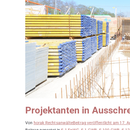
Projektanten in Ausschr
Von
horak Rechtsanwälte
Beitrag veröffentlicht am
17. A
Beitrag gepostet in
§ 1 EnWG
,
§ 1 GWB
,
§ 100 GWB
,
§ 1