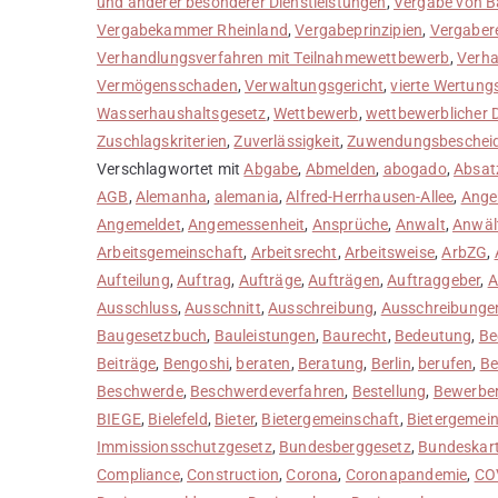
und anderer besonderer Dienstleistungen
,
Vergabe von B
Vergabekammer Rheinland
,
Vergabeprinzipien
,
Vergaber
Verhandlungsverfahren mit Teilnahmewettbewerb
,
Verha
Vermögensschaden
,
Verwaltungsgericht
,
vierte Wertung
Wasserhaushaltsgesetz
,
Wettbewerb
,
wettbewerblicher 
Zuschlagskriterien
,
Zuverlässigkeit
,
Zuwendungsbeschei
Verschlagwortet mit
Abgabe
,
Abmelden
,
abogado
,
Absat
AGB
,
Alemanha
,
alemania
,
Alfred-Herrhausen-Allee
,
Ange
Angemeldet
,
Angemessenheit
,
Ansprüche
,
Anwalt
,
Anwäl
Arbeitsgemeinschaft
,
Arbeitsrecht
,
Arbeitsweise
,
ArbZG
,
Aufteilung
,
Auftrag
,
Aufträge
,
Aufträgen
,
Auftraggeber
,
A
Ausschluss
,
Ausschnitt
,
Ausschreibung
,
Ausschreibunge
Baugesetzbuch
,
Bauleistungen
,
Baurecht
,
Bedeutung
,
Be
Beiträge
,
Bengoshi
,
beraten
,
Beratung
,
Berlin
,
berufen
,
Be
Beschwerde
,
Beschwerdeverfahren
,
Bestellung
,
Bewerbe
BIEGE
,
Bielefeld
,
Bieter
,
Bietergemeinschaft
,
Bietergemei
Immissionsschutzgesetz
,
Bundesberggesetz
,
Bundeskart
Compliance
,
Construction
,
Corona
,
Coronapandemie
,
CO