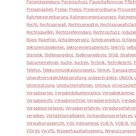
Patentingenieure
,
Patentschutz
,
Pauschalhonorar
,
Pflich
Preisangaben
,
Preise
,
PreisG
,
Preisverordnung
,
Procurem
Rahmenvereinbarung
,
Rahmenvereinbarungen
,
Rahmenv
Recht
,
Rechtsanwalt
,
Rechtsanwältin
,
Rechtsanwaltsfach
Rechtsquellen
,
Rechtsreferendare
,
Rechtsschutz
,
reduzie
Rüge
,
Rügefrist
,
Schadensersatz
,
Scheinangebot
,
Schlag
Sektorentätigkeiten
,
Sektorenvergaberecht
,
SektVO
,
selb
Statistik
,
Stellenangebot
,
Stellenangebote
,
StGB
,
Strahle
Subunternehmer
,
Suche
,
Suchen
,
Technik
,
Technikrecht
,
T
Telefon
,
Telekommunikationsgesetz
,
Termin
,
Transparen
Umweltverträglichkeitsprüfung
,
unbeschränkte
,
UNION
,
Unterstützung
,
Unterunternehmen
,
Untreue
,
Unverzüglich
Vergabearten
,
Vergabedokumentation
,
Vergabekammer
,
Vergaberecht
,
Vergaberechtler
,
Vergaberechtlich
,
Vergab
Vergabeunterlagen
,
Vergabeverfahren
,
Vergabeverfahre
vergeben
,
Verhältnismäßigkeit
,
Verhandlungsverfahren
,
Verwaltungsgericht
,
VgV
,
Vietnamese
,
VoB/A
,
VOB/B
,
VO
VSVgV
,
VwVfG
,
Wasserhaushaltsgesetz
,
Wegnutzungsre