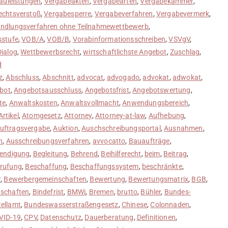
auleistungen
,
Vergabeakten
,
Vergabearten
,
Vergabekammer
,
echtsverstoß
,
Vergabesperre
,
Vergabeverfahren
,
Vergabevermerk
,
ndlungsverfahren ohne Teilnahmewettbewerb
,
sstufe
,
VOB/A
,
VOB/B
,
Vorabinformationsschreiben
,
VSVgV
,
Dialog
,
Wettbewerbsrecht
,
wirtschaftlichste Angebot
,
Zuschlag
,
d
z
,
Abschluss
,
Abschnitt
,
advocat
,
advogado
,
advokat
,
adwokat
,
bot
,
Angebotsausschluss
,
Angebotsfrist
,
Angebotswertung
,
te
,
Anwaltskosten
,
Anwaltsvollmacht
,
Anwendungsbereich
,
Artikel
,
Atomgesetz
,
Attorney
,
Attorney-at-law
,
Aufhebung
,
uftragsvergabe
,
Auktion
,
Auschschreibungsportal
,
Ausnahmen
,
n
,
Ausschreibungsverfahren
,
avvocatto
,
Bauaufträge
,
endigung
,
Begleitung
,
Behrend
,
Beihilferecht
,
beim
,
Beitrag
,
rufung
,
Beschaffung
,
Beschaffungssystem
,
beschränkte
,
r
,
Bewerbergemeinschaften
,
Bewertung
,
Bewertungsmatrix
,
BGB
,
nschaften
,
Bindefrist
,
BMWi
,
Bremen
,
brutto
,
Bühler
,
Bundes-
ellamt
,
Bundeswasserstraßengesetz
,
Chinese
,
Colonnaden
,
VID-19
,
CPV
,
Datenschutz
,
Dauerberatung
,
Definitionen
,