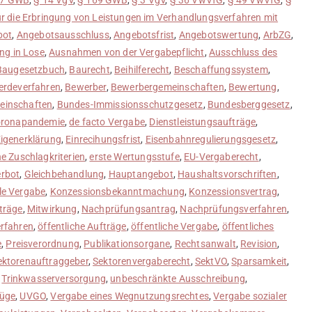
r die Erbringung von Leistungen im Verhandlungsverfahren mit
bot
,
Angebotsausschluss
,
Angebotsfrist
,
Angebotswertung
,
ArbZG
,
ung in Lose
,
Ausnahmen von der Vergabepflicht
,
Ausschluss des
Baugesetzbuch
,
Baurecht
,
Beihilferecht
,
Beschaffungssystem
,
rdeverfahren
,
Bewerber
,
Bewerbergemeinschaften
,
Bewertung
,
einschaften
,
Bundes-Immissionsschutzgesetz
,
Bundesberggesetz
,
ronapandemie
,
de facto Vergabe
,
Dienstleistungsaufträge
,
Eigenerklärung
,
Einrecihungsfrist
,
Eisenbahnregulierungsgesetz
,
he Zuschlagkriterien
,
erste Wertungsstufe
,
EU-Vergaberecht
,
erbot
,
Gleichbehandlung
,
Hauptangebot
,
Haushaltsvorschriften
,
le Vergabe
,
Konzessionsbekanntmachung
,
Konzessionsvertrag
,
träge
,
Mitwirkung
,
Nachprüfungsantrag
,
Nachprüfungsverfahren
,
erfahren
,
öffentliche Aufträge
,
öffentliche Vergabe
,
öffentliches
e
,
Preisverordnung
,
Publikationsorgane
,
Rechtsanwalt
,
Revision
,
ektorenauftraggeber
,
Sektorenvergaberecht
,
SektVO
,
Sparsamkeit
,
,
Trinkwasserversorgung
,
unbeschränkte Ausschreibung
,
Rüge
,
UVGO
,
Vergabe eines Wegnutzungsrechtes
,
Vergabe sozialer