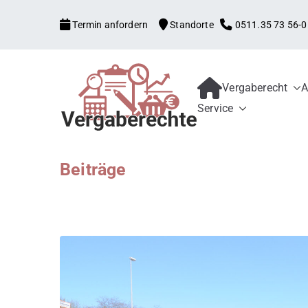
Zum
Termin anfordern
Standorte
0511.35 73 56-0
Inhalt
springen
Vergaberecht
A
Kanzlei mit V
Begleitung aller Vergabe
Service
Schwellenwerte, Konzess
Bewerber und 
Schadensersatz, erneute
Beiträge