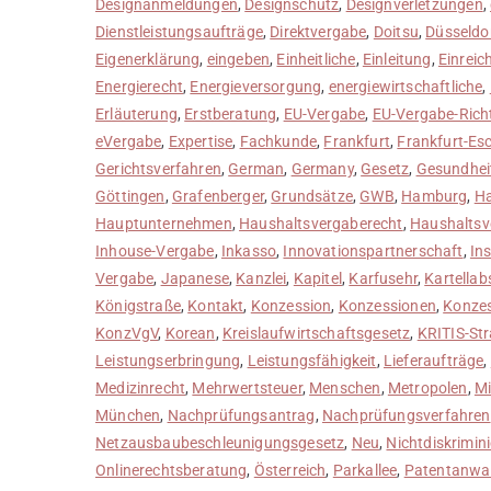
Designanmeldungen
,
Designschutz
,
Designverletzungen
,
Dienstleistungsaufträge
,
Direktvergabe
,
Doitsu
,
Düsseldo
Eigenerklärung
,
eingeben
,
Einheitliche
,
Einleitung
,
Einreic
Energierecht
,
Energieversorgung
,
energiewirtschaftliche
,
Erläuterung
,
Erstberatung
,
EU-Vergabe
,
EU-Vergabe-Richt
eVergabe
,
Expertise
,
Fachkunde
,
Frankfurt
,
Frankfurt-Es
Gerichtsverfahren
,
German
,
Germany
,
Gesetz
,
Gesundhei
Göttingen
,
Grafenberger
,
Grundsätze
,
GWB
,
Hamburg
,
Ha
Hauptunternehmen
,
Haushaltsvergaberecht
,
Haushaltsv
Inhouse-Vergabe
,
Inkasso
,
Innovationspartnerschaft
,
In
Vergabe
,
Japanese
,
Kanzlei
,
Kapitel
,
Karfusehr
,
Kartella
Königstraße
,
Kontakt
,
Konzession
,
Konzessionen
,
Konze
KonzVgV
,
Korean
,
Kreislaufwirtschaftsgesetz
,
KRITIS-Str
Leistungserbringung
,
Leistungsfähigkeit
,
Lieferaufträge
,
Medizinrecht
,
Mehrwertsteuer
,
Menschen
,
Metropolen
,
Mi
München
,
Nachprüfungsantrag
,
Nachprüfungsverfahren
Netzausbaubeschleunigungsgesetz
,
Neu
,
Nichtdiskrimin
Onlinerechtsberatung
,
Österreich
,
Parkallee
,
Patentanwal