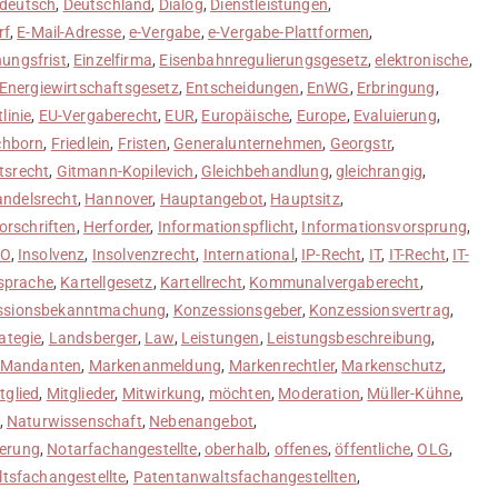
deutsch
,
Deutschland
,
Dialog
,
Dienstleistungen
,
rf
,
E-Mail-Adresse
,
e-Vergabe
,
e-Vergabe-Plattformen
,
hungsfrist
,
Einzelfirma
,
Eisenbahnregulierungsgesetz
,
elektronische
,
Energiewirtschaftsgesetz
,
Entscheidungen
,
EnWG
,
Erbringung
,
linie
,
EU-Vergaberecht
,
EUR
,
Europäische
,
Europe
,
Evaluierung
,
chborn
,
Friedlein
,
Fristen
,
Generalunternehmen
,
Georgstr
,
tsrecht
,
Gitmann-Kopilevich
,
Gleichbehandlung
,
gleichrangig
,
ndelsrecht
,
Hannover
,
Hauptangebot
,
Hauptsitz
,
orschriften
,
Herforder
,
Informationspflicht
,
Informationsvorsprung
,
sO
,
Insolvenz
,
Insolvenzrecht
,
International
,
IP-Recht
,
IT
,
IT-Recht
,
IT-
bsprache
,
Kartellgesetz
,
Kartellrecht
,
Kommunalvergaberecht
,
ssionsbekanntmachung
,
Konzessionsgeber
,
Konzessionsvertrag
,
ategie
,
Landsberger
,
Law
,
Leistungen
,
Leistungsbeschreibung
,
Mandanten
,
Markenanmeldung
,
Markenrechtler
,
Markenschutz
,
tglied
,
Mitglieder
,
Mitwirkung
,
möchten
,
Moderation
,
Müller-Kühne
,
,
Naturwissenschaft
,
Nebenangebot
,
ierung
,
Notarfachangestellte
,
oberhalb
,
offenes
,
öffentliche
,
OLG
,
tsfachangestellte
,
Patentanwaltsfachangestellten
,