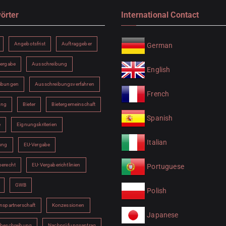
örter
International Contact
Angebotsfrist
Auftraggeber
German
vergabe
Ausschreibung
English
ibungen
Ausschreibungsverfahren
French
ung
Bieter
Bietergemeinschaft
Spanish
e
Eignungskriterien
Italian
ung
EU-Vergabe
berecht
EU-Vergaberichtlinien
Portuguese
GWB
Polish
nspartnerschaft
Konzessionen
Japanese
sbeschreibung
Nachprüfungsantrag