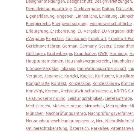
Designanmeldungen
,
Designschutz
,
Designverletzungen
,
Dienstleistungsaufträge
,
Direktvergabe
,
Doitsu
,
Düsseldo
Eigenerklärung
,
eingeben
,
Einheitliche
,
Einleitung
,
Einreic
Energierecht
,
Energieversorgung
,
energiewirtschaftliche
,
Erläuterung
,
Erstberatung
,
EU-Vergabe
,
EU-Vergabe-Richt
eVergabe
,
Expertise
,
Fachkunde
,
Frankfurt
,
Frankfurt-Es
Gerichtsverfahren
,
German
,
Germany
,
Gesetz
,
Gesundhei
Göttingen
,
Grafenberger
,
Grundsätze
,
GWB
,
Hamburg
,
Ha
Hauptunternehmen
,
Haushaltsvergaberecht
,
Haushaltsv
Inhouse-Vergabe
,
Inkasso
,
Innovationspartnerschaft
,
In
Vergabe
,
Japanese
,
Kanzlei
,
Kapitel
,
Karfusehr
,
Kartella
Königstraße
,
Kontakt
,
Konzession
,
Konzessionen
,
Konze
KonzVgV
,
Korean
,
Kreislaufwirtschaftsgesetz
,
KRITIS-Str
Leistungserbringung
,
Leistungsfähigkeit
,
Lieferaufträge
,
Medizinrecht
,
Mehrwertsteuer
,
Menschen
,
Metropolen
,
Mi
München
,
Nachprüfungsantrag
,
Nachprüfungsverfahren
Netzausbaubeschleunigungsgesetz
,
Neu
,
Nichtdiskrimin
Onlinerechtsberatung
,
Österreich
,
Parkallee
,
Patentanwal