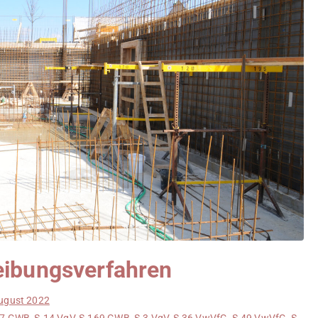
eibungsverfahren
ugust 2022
27 GWB
,
§ 14 VgV
,
§ 169 GWB
,
§ 3 VgV
,
§ 36 VwVfG
,
§ 49 VwVfG
,
§