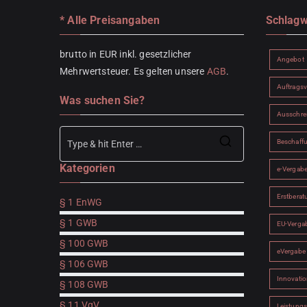
* Alle Preisangaben
Schlagw
brutto in EUR inkl. gesetzlicher
Angebot
Mehrwertsteuer. Es gelten unsere
AGB
.
Auftrags
Was suchen Sie?
Ausschre
Beschaff
Search
Kategorien
for:
e-Vergab
Erstberat
§ 1 EnWG
§ 1 GWB
EU-Verga
§ 100 GWB
eVergabe
§ 106 GWB
Innovatio
§ 108 GWB
§ 11 VgV
Leistung