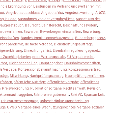
r die Erbringung von Leistungen im Verhandlungsverfahren mit
bot
,
Angebotsausschluss
,
Angebotsfrist
,
Angebotswertung
,
ArbZG
,
ung in Lose
,
Ausnahmen von der Vergabepflicht
,
Ausschluss des
Baugesetzbuch
,
Baurecht
,
Beihilferecht
,
Beschaffungssystem
,
rdeverfahren
,
Bewerber
,
Bewerbergemeinschaften
,
Bewertung
,
einschaften
,
Bundes-Immissionsschutzgesetz
,
Bundesberggesetz
,
ronapandemie
,
de facto Vergabe
,
Dienstleistungsaufträge
,
Eigenerklärung
,
Einrecihungsfrist
,
Eisenbahnregulierungsgesetz
,
he Zuschlagkriterien
,
erste Wertungsstufe
,
EU-Vergaberecht
,
erbot
,
Gleichbehandlung
,
Hauptangebot
,
Haushaltsvorschriften
,
le Vergabe
,
Konzessionsbekanntmachung
,
Konzessionsvertrag
,
träge
,
Mitwirkung
,
Nachprüfungsantrag
,
Nachprüfungsverfahren
,
erfahren
,
öffentliche Aufträge
,
öffentliche Vergabe
,
öffentliches
e
,
Preisverordnung
,
Publikationsorgane
,
Rechtsanwalt
,
Revision
,
ektorenauftraggeber
,
Sektorenvergaberecht
,
SektVO
,
Sparsamkeit
,
,
Trinkwasserversorgung
,
unbeschränkte Ausschreibung
,
Rüge
,
UVGO
,
Vergabe eines Wegnutzungsrechtes
,
Vergabe sozialer