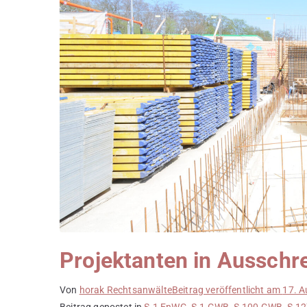
Projektanten in Ausschr
Von
horak Rechtsanwälte
Beitrag veröffentlicht am
17. A
Beitrag gepostet in
§ 1 EnWG
,
§ 1 GWB
,
§ 100 GWB
,
§ 1