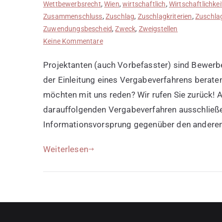
Wettbewerbsrecht
,
Wien
,
wirtschaftlich
,
Wirtschaftlichkei
Zusammenschluss
,
Zuschlag
,
Zuschlagkriterien
,
Zuschlag
Zuwendungsbescheid
,
Zweck
,
Zweigstellen
zu
Keine Kommentare
Projektanten
Projektanten (auch Vorbefasster) sind Bewerber
in
Ausschreibungsverfahren
der Einleitung eines Vergabeverfahrens beraten
möchten mit uns reden? Wir rufen Sie zurück! 
darauffolgenden Vergabeverfahren ausschließe
Informationsvorsprung gegenüber den anderen
Weiterlesen