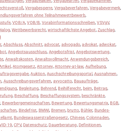
auleistungen
,
Vergabeakten
,
Vergabearten
,
Vergabekammer
,
echtsverstoß
,
Vergabesperre
,
Vergabeverfahren
,
Vergabevermerk
,
ndlungsverfahren ohne Teilnahmewettbewerb
,
sstufe
,
VOB/A
,
VOB/B
,
Vorabinformationsschreiben
,
VSVgV
,
Dialog
,
Wettbewerbsrecht
,
wirtschaftlichste Angebot
,
Zuschlag
,
d
z
,
Abschluss
,
Abschnitt
,
advocat
,
advogado
,
advokat
,
adwokat
,
bot
,
Angebotsausschluss
,
Angebotsfrist
,
Angebotswertung
,
te
,
Anwaltskosten
,
Anwaltsvollmacht
,
Anwendungsbereich
,
Artikel
,
Atomgesetz
,
Attorney
,
Attorney-at-law
,
Aufhebung
,
uftragsvergabe
,
Auktion
,
Auschschreibungsportal
,
Ausnahmen
,
n
,
Ausschreibungsverfahren
,
avvocatto
,
Bauaufträge
,
endigung
,
Begleitung
,
Behrend
,
Beihilferecht
,
beim
,
Beitrag
,
rufung
,
Beschaffung
,
Beschaffungssystem
,
beschränkte
,
r
,
Bewerbergemeinschaften
,
Bewertung
,
Bewertungsmatrix
,
BGB
,
nschaften
,
Bindefrist
,
BMWi
,
Bremen
,
brutto
,
Bühler
,
Bundes-
ellamt
,
Bundeswasserstraßengesetz
,
Chinese
,
Colonnaden
,
VID-19
,
CPV
,
Datenschutz
,
Dauerberatung
,
Definitionen
,