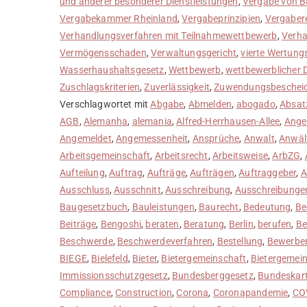
und anderer besonderer Dienstleistungen
,
Vergabe von B
Vergabekammer Rheinland
,
Vergabeprinzipien
,
Vergaber
Verhandlungsverfahren mit Teilnahmewettbewerb
,
Verha
Vermögensschaden
,
Verwaltungsgericht
,
vierte Wertung
Wasserhaushaltsgesetz
,
Wettbewerb
,
wettbewerblicher 
Zuschlagskriterien
,
Zuverlässigkeit
,
Zuwendungsbeschei
Verschlagwortet mit
Abgabe
,
Abmelden
,
abogado
,
Absat
AGB
,
Alemanha
,
alemania
,
Alfred-Herrhausen-Allee
,
Ange
Angemeldet
,
Angemessenheit
,
Ansprüche
,
Anwalt
,
Anwäl
Arbeitsgemeinschaft
,
Arbeitsrecht
,
Arbeitsweise
,
ArbZG
,
Aufteilung
,
Auftrag
,
Aufträge
,
Aufträgen
,
Auftraggeber
,
A
Ausschluss
,
Ausschnitt
,
Ausschreibung
,
Ausschreibunge
Baugesetzbuch
,
Bauleistungen
,
Baurecht
,
Bedeutung
,
Be
Beiträge
,
Bengoshi
,
beraten
,
Beratung
,
Berlin
,
berufen
,
Be
Beschwerde
,
Beschwerdeverfahren
,
Bestellung
,
Bewerbe
BIEGE
,
Bielefeld
,
Bieter
,
Bietergemeinschaft
,
Bietergemei
Immissionsschutzgesetz
,
Bundesberggesetz
,
Bundeskart
Compliance
,
Construction
,
Corona
,
Coronapandemie
,
CO