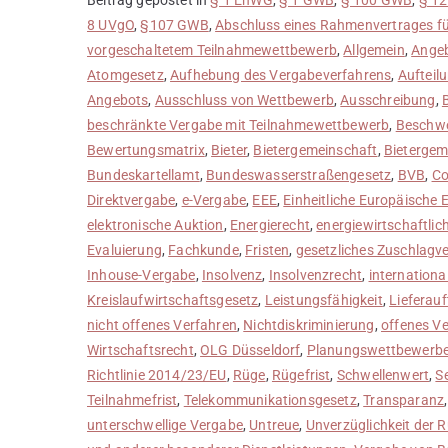
8 UVgO
,
§107 GWB
,
Abschluss eines Rahmenvertrages fü
vorgeschaltetem Teilnahmewettbewerb
,
Allgemein
,
Ange
Atomgesetz
,
Aufhebung des Vergabeverfahrens
,
Aufteil
Angebots
,
Ausschluss von Wettbewerb
,
Ausschreibung
,
beschränkte Vergabe mit Teilnahmewettbewerb
,
Beschwe
Bewertungsmatrix
,
Bieter
,
Bietergemeinschaft
,
Bietergem
Bundeskartellamt
,
Bundeswasserstraßengesetz
,
BVB
,
Co
Direktvergabe
,
e-Vergabe
,
EEE
,
Einheitliche Europäische 
elektronische Auktion
,
Energierecht
,
energiewirtschaftlic
Evaluierung
,
Fachkunde
,
Fristen
,
gesetzliches Zuschlagv
Inhouse-Vergabe
,
Insolvenz
,
Insolvenzrecht
,
internationa
Kreislaufwirtschaftsgesetz
,
Leistungsfähigkeit
,
Lieferauf
nicht offenes Verfahren
,
Nichtdiskriminierung
,
offenes V
Wirtschaftsrecht
,
OLG Düsseldorf
,
Planungswettbewerb
Richtlinie 2014/23/EU
,
Rüge
,
Rügefrist
,
Schwellenwert
,
S
Teilnahmefrist
,
Telekommunikationsgesetz
,
Transparanz
unterschwellige Vergabe
,
Untreue
,
Unverzüglichkeit der 