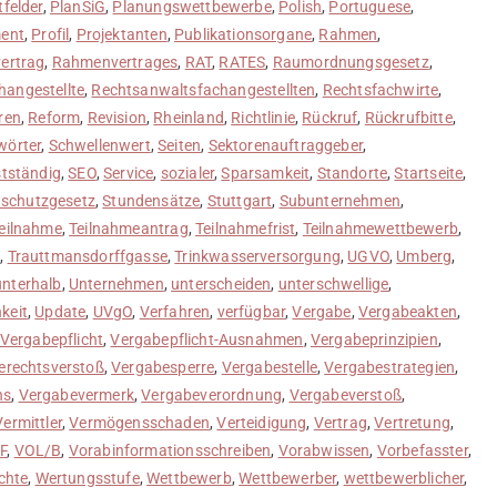
tfelder
,
PlanSiG
,
Planungswettbewerbe
,
Polish
,
Portuguese
,
ent
,
Profil
,
Projektanten
,
Publikationsorgane
,
Rahmen
,
ertrag
,
Rahmenvertrages
,
RAT
,
RATES
,
Raumordnungsgesetz
,
angestellte
,
Rechtsanwaltsfachangestellten
,
Rechtsfachwirte
,
ren
,
Reform
,
Revision
,
Rheinland
,
Richtlinie
,
Rückruf
,
Rückrufbitte
,
wörter
,
Schwellenwert
,
Seiten
,
Sektorenauftraggeber
,
stständig
,
SEO
,
Service
,
sozialer
,
Sparsamkeit
,
Standorte
,
Startseite
,
nschutzgesetz
,
Stundensätze
,
Stuttgart
,
Subunternehmen
,
eilnahme
,
Teilnahmeantrag
,
Teilnahmefrist
,
Teilnahmewettbewerb
,
z
,
Trauttmansdorffgasse
,
Trinkwasserversorgung
,
UGVO
,
Umberg
,
unterhalb
,
Unternehmen
,
unterscheiden
,
unterschwellige
,
keit
,
Update
,
UVgO
,
Verfahren
,
verfügbar
,
Vergabe
,
Vergabeakten
,
Vergabepflicht
,
Vergabepflicht-Ausnahmen
,
Vergabeprinzipien
,
erechtsverstoß
,
Vergabesperre
,
Vergabestelle
,
Vergabestrategien
,
ns
,
Vergabevermerk
,
Vergabeverordnung
,
Vergabeverstoß
,
Vermittler
,
Vermögensschaden
,
Verteidigung
,
Vertrag
,
Vertretung
,
F
,
VOL/B
,
Vorabinformationsschreiben
,
Vorabwissen
,
Vorbefasster
,
chte
,
Wertungsstufe
,
Wettbewerb
,
Wettbewerber
,
wettbewerblicher
,