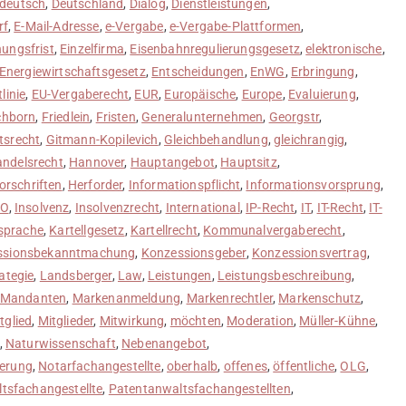
deutsch
,
Deutschland
,
Dialog
,
Dienstleistungen
,
rf
,
E-Mail-Adresse
,
e-Vergabe
,
e-Vergabe-Plattformen
,
hungsfrist
,
Einzelfirma
,
Eisenbahnregulierungsgesetz
,
elektronische
,
Energiewirtschaftsgesetz
,
Entscheidungen
,
EnWG
,
Erbringung
,
linie
,
EU-Vergaberecht
,
EUR
,
Europäische
,
Europe
,
Evaluierung
,
chborn
,
Friedlein
,
Fristen
,
Generalunternehmen
,
Georgstr
,
tsrecht
,
Gitmann-Kopilevich
,
Gleichbehandlung
,
gleichrangig
,
ndelsrecht
,
Hannover
,
Hauptangebot
,
Hauptsitz
,
orschriften
,
Herforder
,
Informationspflicht
,
Informationsvorsprung
,
sO
,
Insolvenz
,
Insolvenzrecht
,
International
,
IP-Recht
,
IT
,
IT-Recht
,
IT-
bsprache
,
Kartellgesetz
,
Kartellrecht
,
Kommunalvergaberecht
,
ssionsbekanntmachung
,
Konzessionsgeber
,
Konzessionsvertrag
,
ategie
,
Landsberger
,
Law
,
Leistungen
,
Leistungsbeschreibung
,
Mandanten
,
Markenanmeldung
,
Markenrechtler
,
Markenschutz
,
tglied
,
Mitglieder
,
Mitwirkung
,
möchten
,
Moderation
,
Müller-Kühne
,
,
Naturwissenschaft
,
Nebenangebot
,
ierung
,
Notarfachangestellte
,
oberhalb
,
offenes
,
öffentliche
,
OLG
,
tsfachangestellte
,
Patentanwaltsfachangestellten
,