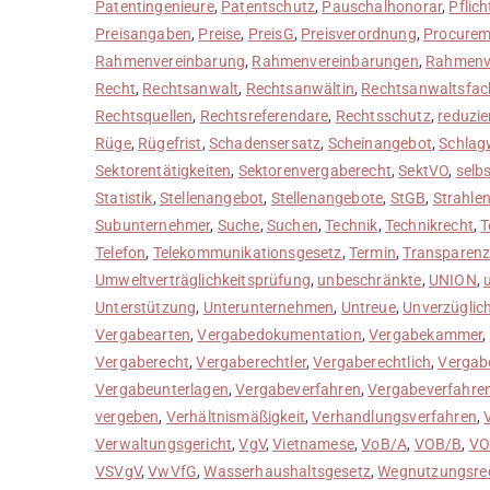
Patentingenieure
,
Patentschutz
,
Pauschalhonorar
,
Pflich
Preisangaben
,
Preise
,
PreisG
,
Preisverordnung
,
Procurem
Rahmenvereinbarung
,
Rahmenvereinbarungen
,
Rahmenv
Recht
,
Rechtsanwalt
,
Rechtsanwältin
,
Rechtsanwaltsfach
Rechtsquellen
,
Rechtsreferendare
,
Rechtsschutz
,
reduzie
Rüge
,
Rügefrist
,
Schadensersatz
,
Scheinangebot
,
Schlag
Sektorentätigkeiten
,
Sektorenvergaberecht
,
SektVO
,
selb
Statistik
,
Stellenangebot
,
Stellenangebote
,
StGB
,
Strahle
Subunternehmer
,
Suche
,
Suchen
,
Technik
,
Technikrecht
,
T
Telefon
,
Telekommunikationsgesetz
,
Termin
,
Transparen
Umweltverträglichkeitsprüfung
,
unbeschränkte
,
UNION
,
Unterstützung
,
Unterunternehmen
,
Untreue
,
Unverzüglich
Vergabearten
,
Vergabedokumentation
,
Vergabekammer
,
Vergaberecht
,
Vergaberechtler
,
Vergaberechtlich
,
Vergab
Vergabeunterlagen
,
Vergabeverfahren
,
Vergabeverfahre
vergeben
,
Verhältnismäßigkeit
,
Verhandlungsverfahren
,
Verwaltungsgericht
,
VgV
,
Vietnamese
,
VoB/A
,
VOB/B
,
VO
VSVgV
,
VwVfG
,
Wasserhaushaltsgesetz
,
Wegnutzungsre