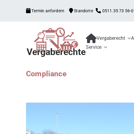
Zum
Termin anfordern
Standorte
0511.35 73 56-0
Inhalt
springen
Vergaberecht
A
Kanzlei mit V
Begleitung aller Vergabe
Service
Schwellenwerte, Konzess
Bewerber und 
Schadensersatz, erneute
Compliance