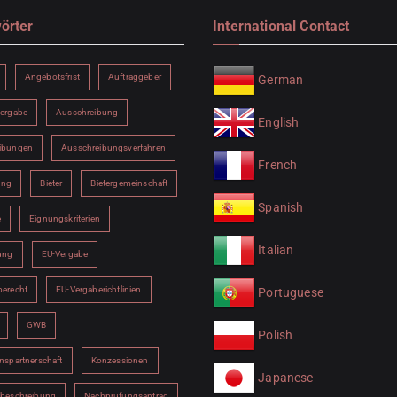
örter
International Contact
Angebotsfrist
Auftraggeber
German
vergabe
Ausschreibung
English
ibungen
Ausschreibungsverfahren
French
ung
Bieter
Bietergemeinschaft
Spanish
e
Eignungskriterien
Italian
ung
EU-Vergabe
berecht
EU-Vergaberichtlinien
Portuguese
GWB
Polish
nspartnerschaft
Konzessionen
Japanese
sbeschreibung
Nachprüfungsantrag