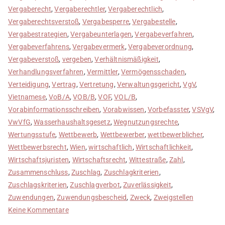
Vergaberecht
,
Vergaberechtler
,
Vergaberechtlich
,
Vergaberechtsverstoß
,
Vergabesperre
,
Vergabestelle
,
Vergabestrategien
,
Vergabeunterlagen
,
Vergabeverfahren
,
Vergabeverfahrens
,
Vergabevermerk
,
Vergabeverordnung
,
Vergabeverstoß
,
vergeben
,
Verhältnismäßigkeit
,
Verhandlungsverfahren
,
Vermittler
,
Vermögensschaden
,
Verteidigung
,
Vertrag
,
Vertretung
,
Verwaltungsgericht
,
VgV
,
Vietnamese
,
VoB/A
,
VOB/B
,
VOF
,
VOL/B
,
Vorabinformationsschreiben
,
Vorabwissen
,
Vorbefasster
,
VSVgV
,
VwVfG
,
Wasserhaushaltsgesetz
,
Wegnutzungsrechte
,
Wertungsstufe
,
Wettbewerb
,
Wettbewerber
,
wettbewerblicher
,
Wettbewerbsrecht
,
Wien
,
wirtschaftlich
,
Wirtschaftlichkeit
,
Wirtschaftsjuristen
,
Wirtschaftsrecht
,
Wittestraße
,
Zahl
,
Zusammenschluss
,
Zuschlag
,
Zuschlagkriterien
,
Zuschlagskriterien
,
Zuschlagverbot
,
Zuverlässigkeit
,
Zuwendungen
,
Zuwendungsbescheid
,
Zweck
,
Zweigstellen
zu
Keine Kommentare
Projektanten