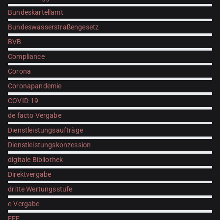
Bundeskartellamt
Bundeswasserstraßengesetz
BVB
Compliance
Corona
Coronapandemie
COVID-19
de facto Vergabe
Dienstleistungsaufträge
Dienstleistungskonzession
digitale Bibliothek
Direktvergabe
dritte Wertungsstufe
e-Vergabe
EEE