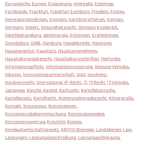
Europäische
,
Europe
,
Evaluierung
,
eVergabe
,
Expertise
,
Fachkunde
,
Frankfurt
,
Frankfurt-Eschborn
,
Friedlein
,
Fristen
,
Generalunternehmen
,
Georgstr
,
Gerichtsverfahren
,
German
,
Germany
,
Gesetz
,
Gesundheitsrecht
,
Gitmann-Kopilevich
,
Gleichbehandlung
,
gleichrangig
,
Göttingen
,
Grafenberger
,
Grundsätze
,
GWB
,
Hamburg
,
Handelsrecht
,
Hannover
,
Hauptangebot
,
Hauptsitz
,
Hauptunternehmen
,
Haushaltsvergaberecht
,
Haushaltsvorschriften
,
Herforder
,
Informationspflicht
,
Informationsvorsprung
,
Inhouse-Vergabe
,
Inkasso
,
Innovationspartnerschaft
,
InsO
,
Insolvenz
,
Insolvenzrecht
,
International
,
IP-Recht
,
IT
,
IT-Recht
,
IT-Vergabe
,
Japanese
,
Kanzlei
,
Kapitel
,
Karfusehr
,
Kartellabsprache
,
Kartellgesetz
,
Kartellrecht
,
Kommunalvergaberecht
,
Königstraße
,
Kontakt
,
Konzession
,
Konzessionen
,
Konzessionsbekanntmachung
,
Konzessionsgeber
,
Konzessionsvertrag
,
KonzVgV
,
Korean
,
Kreislaufwirtschaftsgesetz
,
KRITIS-Strategie
,
Landsberger
,
Law
,
Leistungen
,
Leistungsbeschreibung
,
Leistungserbringung
,