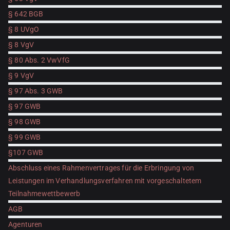
§ 642 BGB
§ 8 UVgO
§ 8 VgV
§ 80 Abs. 2 VwVfG
§ 9 VgV
§ 97 Abs. 3 GWB
§ 97 GWB
§ 98 GWB
§ 99 GWB
§107 GWB
Abschluss eines Rahmenvertrages für die Erbringung von
Leistungen im Verhandlungsverfahren mit vorgeschaltetem
Teilnahmewettbewerb
AGB
Agenturen