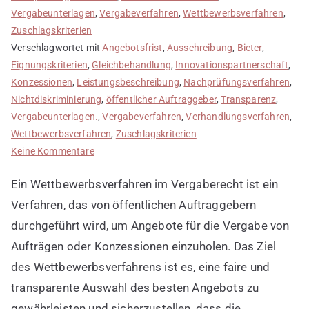
Vergabeunterlagen
,
Vergabeverfahren
,
Wettbewerbsverfahren
,
Zuschlagskriterien
Verschlagwortet mit
Angebotsfrist
,
Ausschreibung
,
Bieter
,
Eignungskriterien
,
Gleichbehandlung
,
Innovationspartnerschaft
,
Konzessionen
,
Leistungsbeschreibung
,
Nachprüfungsverfahren
,
Nichtdiskriminierung
,
öffentlicher Auftraggeber
,
Transparenz
,
Vergabeunterlagen.
,
Vergabeverfahren
,
Verhandlungsverfahren
,
Wettbewerbsverfahren
,
Zuschlagskriterien
zu
Keine Kommentare
Wettbewerbsverfahren
Ein Wettbewerbsverfahren im Vergaberecht ist ein
im
Vergaberecht
Verfahren, das von öffentlichen Auftraggebern
durchgeführt wird, um Angebote für die Vergabe von
Aufträgen oder Konzessionen einzuholen. Das Ziel
des Wettbewerbsverfahrens ist es, eine faire und
transparente Auswahl des besten Angebots zu
gewährleisten und sicherzustellen, dass die