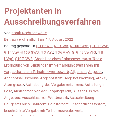
Projektanten in
Ausschreibungsverfahren
Von
horak Rechtsanwälte
Beitrag veröffentlicht am
17. August 2022
Beitrag gepostet in
§ 1 EnWG
,
§ 1 GWB
,
§ 100 GWB
,
§ 127 GWB
,
§ 14 VgV
,
§ 169 GWB
,
§ 3 VgV
,
§ 36 VwVfG
,
§ 49 VwVfG
,
§ 8
UVgO
,
§107 GWB
,
Abschluss eines Rahmenvertrages für die
Erbringung von Leistungen im Verhandlungsverfahren mit
vorgeschaltetem Teilnahmewettbewerb
,
Allgemein
,
Angebot
,
Angebotsausschluss
,
Angebotsfrist
,
Angebotswertung
,
ArbZG
,
Atomgesetz
,
Aufhebung des Vergabeverfahrens
,
Aufteilung in
Lose
,
Ausnahmen von der Vergabepflicht
,
Ausschluss des
Angebots
,
Ausschluss von Wettbewerb
,
Ausschreibung
,
Baugesetzbuch
,
Baurecht
,
Beihilferecht
,
Beschaffungssystem
,
beschränkte Vergabe mit Teilnahmewettbewerb
,