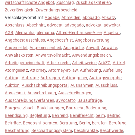
wirtschaftlichste Angebot
,
Zuschlag
,
Zuschlagskriterien
,
Zuverlässigkeit
,
Zuwendungsbescheid
Verschlagwortet mit
Abgabe
,
Abmelden
,
abogado
,
Absatz
,
Abschluss
,
Abschnitt
,
advocat
,
advogado
,
advokat
,
adwokat
,
AGB
,
Alemanha
,
alemania
,
Alfred-Herrhausen-Allee
,
Angebot
,
Angebotsausschluss
,
Angebotsfrist
,
Angebotswertung
,
Angemeldet
,
Angemessenheit
,
Ansprüche
,
Anwalt
,
Anwälte
,
Anwaltskosten
,
Anwaltsvollmacht
,
Anwendungsbereich
,
Arbeitsgemeinschaft
,
Arbeitsrecht
,
Arbeitsweise
,
ArbZG
,
Artikel
,
Atomgesetz
,
Attorney
,
Attorney-at-law
,
Aufhebung
,
Aufteilung
,
Auftrag
,
Aufträge
,
Aufträgen
,
Auftraggeber
,
Auftragsvergabe
,
Auktion
,
Auschschreibungsportal
,
Ausnahmen
,
Ausschluss
,
Ausschnitt
,
Ausschreibung
,
Ausschreibungen
,
Ausschreibungsverfahren
,
avvocatto
,
Bauaufträge
,
Baugesetzbuch
,
Bauleistungen
,
Baurecht
,
Bedeutung
,
Beendigung
,
Begleitung
,
Behrend
,
Beihilferecht
,
beim
,
Beitrag
,
Beiträge
,
Bengoshi
,
beraten
,
Beratung
,
Berlin
,
berufen
,
Berufung
,
Beschaffung
,
Beschaffungssystem
,
beschränkte
,
Beschwerde
,