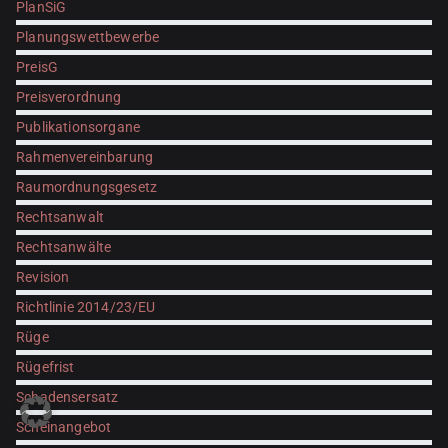
PlanSiG
Planungswettbewerbe
PreisG
Preisverordnung
Publikationsorgane
Rahmenvereinbarung
Raumordnungsgesetz
Rechtsanwalt
Rechtsanwälte
Revision
Richtlinie 2014/23/EU
Rüge
Rügefrist
Schadensersatz
Scheinangebot