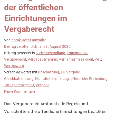
der öffentlichen
Einrichtungen im
Vergaberecht
Von
horak Rechtsanwälte
Beitrag veröffentlicht am
3. August 2020
Beitrag gepostet in
Gleichbehandlung
,
Transparanz
,
Vergaberecht
,
Vergabeverfahren
,
Verhältnismässigkeit
,
VgV
,
Wettbewerb
Verschlagwortet mit
Beschaffung
,
EU-Vergabe
,
Gleichbahendlung
,
Nichtdiskriminierung
,
öffentliche Einrichtung
,
Transparenzgebot
,
Vergabe
zu
Keine Kommentare
Die
Das Vergaberecht umfasst alle Regeln und
Regeln
der
Vorschriften, die öffentliche Einrichtungen beachten