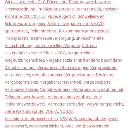
Wirtschaftsrecht
,
OLG Düsseldorf
,
Planungswettbewerbe
,
Preisverordnung
,
Publikationsorgane
,
Rechtsanwalt
,
Revision
,
Richtlinie 2014/23/EU
,
Rüge
,
Rügefrist
,
Schwellenwert
,
Sektorenauftraggeber
,
Sektorenvergaberecht
,
SektVO
,
Sparsamkeit
,
Teilnahmefrist
,
Telekommunikationsgesetz
,
Transparanz
,
Trinkwasserversorgung
,
unbeschränkte
Ausschreibung
,
unterschwellige Vergabe
,
Untreue
,
Unverzüglichkeit der Rüge
,
UVGO
,
Vergabe eines
Wegnutzungsrechtes
,
Vergabe sozialer und anderer besonderer
Dienstleistungen
,
Vergabe von Bauleistungen
,
Vergabeakten
,
Vergabearten
,
Vergabekammer
,
Vergabekammer Rheinland
,
Vergabeprinzipien
,
Vergaberechtsverstoß
,
Vergabesperre
,
Vergabeverfahren
,
Vergabevermerk
,
Verhandlungsverfahren mit
Teilnahmewettbewerb
,
Verhandlungsverfahren ohne
Teilnahmewettbewerb
,
Vermögensschaden
,
Verwaltungsgericht
,
vierte Wertungsstufe
,
VOB/A
,
VOB/B
,
Vorabinformationsschreiben
,
VSVgV
,
Wasserhaushaltsgesetz
,
Wettbewerb
,
wettbewerblicher Dialog
,
Wettbewerbsrecht
,