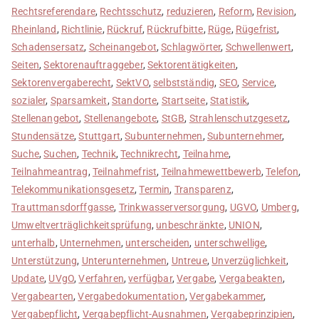
Rechtsreferendare
,
Rechtsschutz
,
reduzieren
,
Reform
,
Revision
,
Rheinland
,
Richtlinie
,
Rückruf
,
Rückrufbitte
,
Rüge
,
Rügefrist
,
Schadensersatz
,
Scheinangebot
,
Schlagwörter
,
Schwellenwert
,
Seiten
,
Sektorenauftraggeber
,
Sektorentätigkeiten
,
Sektorenvergaberecht
,
SektVO
,
selbstständig
,
SEO
,
Service
,
sozialer
,
Sparsamkeit
,
Standorte
,
Startseite
,
Statistik
,
Stellenangebot
,
Stellenangebote
,
StGB
,
Strahlenschutzgesetz
,
Stundensätze
,
Stuttgart
,
Subunternehmen
,
Subunternehmer
,
Suche
,
Suchen
,
Technik
,
Technikrecht
,
Teilnahme
,
Teilnahmeantrag
,
Teilnahmefrist
,
Teilnahmewettbewerb
,
Telefon
,
Telekommunikationsgesetz
,
Termin
,
Transparenz
,
Trauttmansdorffgasse
,
Trinkwasserversorgung
,
UGVO
,
Umberg
,
Umweltverträglichkeitsprüfung
,
unbeschränkte
,
UNION
,
unterhalb
,
Unternehmen
,
unterscheiden
,
unterschwellige
,
Unterstützung
,
Unterunternehmen
,
Untreue
,
Unverzüglichkeit
,
Update
,
UVgO
,
Verfahren
,
verfügbar
,
Vergabe
,
Vergabeakten
,
Vergabearten
,
Vergabedokumentation
,
Vergabekammer
,
Vergabepflicht
,
Vergabepflicht-Ausnahmen
,
Vergabeprinzipien
,