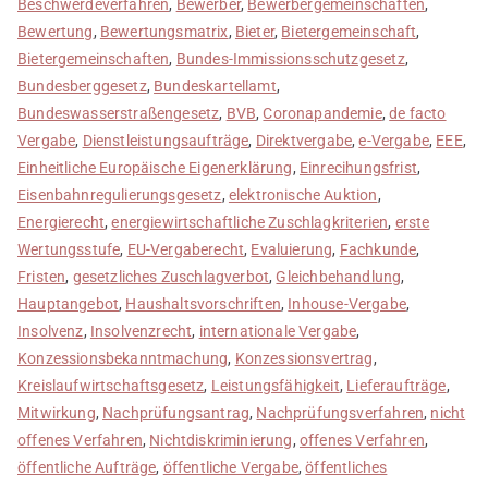
Beschwerdeverfahren
,
Bewerber
,
Bewerbergemeinschaften
,
Bewertung
,
Bewertungsmatrix
,
Bieter
,
Bietergemeinschaft
,
Bietergemeinschaften
,
Bundes-Immissionsschutzgesetz
,
Bundesberggesetz
,
Bundeskartellamt
,
Bundeswasserstraßengesetz
,
BVB
,
Coronapandemie
,
de facto
Vergabe
,
Dienstleistungsaufträge
,
Direktvergabe
,
e-Vergabe
,
EEE
,
Einheitliche Europäische Eigenerklärung
,
Einrecihungsfrist
,
Eisenbahnregulierungsgesetz
,
elektronische Auktion
,
Energierecht
,
energiewirtschaftliche Zuschlagkriterien
,
erste
Wertungsstufe
,
EU-Vergaberecht
,
Evaluierung
,
Fachkunde
,
Fristen
,
gesetzliches Zuschlagverbot
,
Gleichbehandlung
,
Hauptangebot
,
Haushaltsvorschriften
,
Inhouse-Vergabe
,
Insolvenz
,
Insolvenzrecht
,
internationale Vergabe
,
Konzessionsbekanntmachung
,
Konzessionsvertrag
,
Kreislaufwirtschaftsgesetz
,
Leistungsfähigkeit
,
Lieferaufträge
,
Mitwirkung
,
Nachprüfungsantrag
,
Nachprüfungsverfahren
,
nicht
offenes Verfahren
,
Nichtdiskriminierung
,
offenes Verfahren
,
öffentliche Aufträge
,
öffentliche Vergabe
,
öffentliches