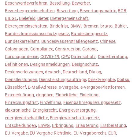
Beschwerdeverfahren
,
Bestellung
,
Bewerber
,
Bewerbergemeinschaften
,
Bewertung
,
Bewertungsmatrix
,
BGB
,
BIEGE
,
Bielefeld
,
Bieter
,
Bietergemeinschaft
,
Bietergemeinschaften
,
Bindefrist
,
BMWi
,
Bremen
,
brutto
,
Bühler
,
Bundes-Immissionsschutzgesetz
,
Bundesberggesetz
,
Bundeskartellamt
,
Bundeswasserstraßengesetz
,
Chinese
,
Colonnaden
,
Compliance
,
Construction
,
Corona
,
Coronapandemie
,
COVID-19
,
CPV
,
Datenschutz
,
Dauerberatung
,
Definitionen
,
Designanmeldungen
,
Designschutz
,
Designverletzungen
,
deutsch
,
Deutschland
,
Dialog
,
Dienstleistungen
,
Dienstleistungsaufträge
,
Direktvergabe
,
Doitsu
,
Düsseldorf
,
E-Mail-Adresse
,
e-Vergabe
,
e-Vergabe-Plattformen
,
Eigenerklärung
,
eingeben
,
Einheitliche
,
Einleitung
,
Einreichungsfrist
,
Einzelfirma
,
Eisenbahnregulierungsgesetz
,
elektronische
,
Energierecht
,
Energieversorgung
,
energiewirtschaftliche
,
Energiewirtschaftsgesetz
,
Entscheidungen
,
EnWG
,
Erbringung
,
Erläuterung
,
Erstberatung
,
EU-Vergabe
,
EU-Vergabe-Richtlinie
,
EU-Vergaberecht
,
EUR
,