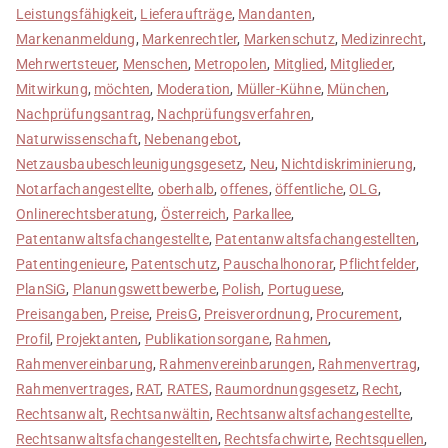
Leistungsfähigkeit
,
Lieferaufträge
,
Mandanten
,
Markenanmeldung
,
Markenrechtler
,
Markenschutz
,
Medizinrecht
,
Mehrwertsteuer
,
Menschen
,
Metropolen
,
Mitglied
,
Mitglieder
,
Mitwirkung
,
möchten
,
Moderation
,
Müller-Kühne
,
München
,
Nachprüfungsantrag
,
Nachprüfungsverfahren
,
Naturwissenschaft
,
Nebenangebot
,
Netzausbaubeschleunigungsgesetz
,
Neu
,
Nichtdiskriminierung
,
Notarfachangestellte
,
oberhalb
,
offenes
,
öffentliche
,
OLG
,
Onlinerechtsberatung
,
Österreich
,
Parkallee
,
Patentanwaltsfachangestellte
,
Patentanwaltsfachangestellten
,
Patentingenieure
,
Patentschutz
,
Pauschalhonorar
,
Pflichtfelder
,
PlanSiG
,
Planungswettbewerbe
,
Polish
,
Portuguese
,
Preisangaben
,
Preise
,
PreisG
,
Preisverordnung
,
Procurement
,
Profil
,
Projektanten
,
Publikationsorgane
,
Rahmen
,
Rahmenvereinbarung
,
Rahmenvereinbarungen
,
Rahmenvertrag
,
Rahmenvertrages
,
RAT
,
RATES
,
Raumordnungsgesetz
,
Recht
,
Rechtsanwalt
,
Rechtsanwältin
,
Rechtsanwaltsfachangestellte
,
Rechtsanwaltsfachangestellten
,
Rechtsfachwirte
,
Rechtsquellen
,