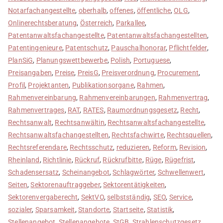
Notarfachangestellte
,
oberhalb
,
offenes
,
öffentliche
,
OLG
,
Onlinerechtsberatung
,
Österreich
,
Parkallee
,
Patentanwaltsfachangestellte
,
Patentanwaltsfachangestellten
,
Patentingenieure
,
Patentschutz
,
Pauschalhonorar
,
Pflichtfelder
,
PlanSiG
,
Planungswettbewerbe
,
Polish
,
Portuguese
,
Preisangaben
,
Preise
,
PreisG
,
Preisverordnung
,
Procurement
,
Profil
,
Projektanten
,
Publikationsorgane
,
Rahmen
,
Rahmenvereinbarung
,
Rahmenvereinbarungen
,
Rahmenvertrag
,
Rahmenvertrages
,
RAT
,
RATES
,
Raumordnungsgesetz
,
Recht
,
Rechtsanwalt
,
Rechtsanwältin
,
Rechtsanwaltsfachangestellte
,
Rechtsanwaltsfachangestellten
,
Rechtsfachwirte
,
Rechtsquellen
,
Rechtsreferendare
,
Rechtsschutz
,
reduzieren
,
Reform
,
Revision
,
Rheinland
,
Richtlinie
,
Rückruf
,
Rückrufbitte
,
Rüge
,
Rügefrist
,
Schadensersatz
,
Scheinangebot
,
Schlagwörter
,
Schwellenwert
,
Seiten
,
Sektorenauftraggeber
,
Sektorentätigkeiten
,
Sektorenvergaberecht
,
SektVO
,
selbstständig
,
SEO
,
Service
,
sozialer
,
Sparsamkeit
,
Standorte
,
Startseite
,
Statistik
,
Stellenangebot
,
Stellenangebote
,
StGB
,
Strahlenschutzgesetz
,