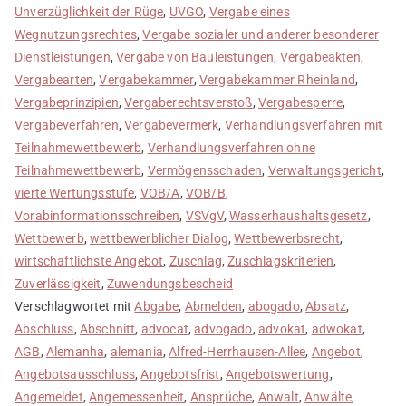
Unverzüglichkeit der Rüge
,
UVGO
,
Vergabe eines
Wegnutzungsrechtes
,
Vergabe sozialer und anderer besonderer
Dienstleistungen
,
Vergabe von Bauleistungen
,
Vergabeakten
,
Vergabearten
,
Vergabekammer
,
Vergabekammer Rheinland
,
Vergabeprinzipien
,
Vergaberechtsverstoß
,
Vergabesperre
,
Vergabeverfahren
,
Vergabevermerk
,
Verhandlungsverfahren mit
Teilnahmewettbewerb
,
Verhandlungsverfahren ohne
Teilnahmewettbewerb
,
Vermögensschaden
,
Verwaltungsgericht
,
vierte Wertungsstufe
,
VOB/A
,
VOB/B
,
Vorabinformationsschreiben
,
VSVgV
,
Wasserhaushaltsgesetz
,
Wettbewerb
,
wettbewerblicher Dialog
,
Wettbewerbsrecht
,
wirtschaftlichste Angebot
,
Zuschlag
,
Zuschlagskriterien
,
Zuverlässigkeit
,
Zuwendungsbescheid
Verschlagwortet mit
Abgabe
,
Abmelden
,
abogado
,
Absatz
,
Abschluss
,
Abschnitt
,
advocat
,
advogado
,
advokat
,
adwokat
,
AGB
,
Alemanha
,
alemania
,
Alfred-Herrhausen-Allee
,
Angebot
,
Angebotsausschluss
,
Angebotsfrist
,
Angebotswertung
,
Angemeldet
,
Angemessenheit
,
Ansprüche
,
Anwalt
,
Anwälte
,