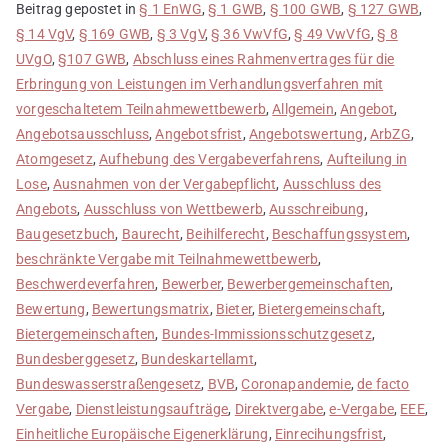
Beitrag gepostet in
§ 1 EnWG
,
§ 1 GWB
,
§ 100 GWB
,
§ 127 GWB
,
§ 14 VgV
,
§ 169 GWB
,
§ 3 VgV
,
§ 36 VwVfG
,
§ 49 VwVfG
,
§ 8
UVgO
,
§107 GWB
,
Abschluss eines Rahmenvertrages für die
Erbringung von Leistungen im Verhandlungsverfahren mit
vorgeschaltetem Teilnahmewettbewerb
,
Allgemein
,
Angebot
,
Angebotsausschluss
,
Angebotsfrist
,
Angebotswertung
,
ArbZG
,
Atomgesetz
,
Aufhebung des Vergabeverfahrens
,
Aufteilung in
Lose
,
Ausnahmen von der Vergabepflicht
,
Ausschluss des
Angebots
,
Ausschluss von Wettbewerb
,
Ausschreibung
,
Baugesetzbuch
,
Baurecht
,
Beihilferecht
,
Beschaffungssystem
,
beschränkte Vergabe mit Teilnahmewettbewerb
,
Beschwerdeverfahren
,
Bewerber
,
Bewerbergemeinschaften
,
Bewertung
,
Bewertungsmatrix
,
Bieter
,
Bietergemeinschaft
,
Bietergemeinschaften
,
Bundes-Immissionsschutzgesetz
,
Bundesberggesetz
,
Bundeskartellamt
,
Bundeswasserstraßengesetz
,
BVB
,
Coronapandemie
,
de facto
Vergabe
,
Dienstleistungsaufträge
,
Direktvergabe
,
e-Vergabe
,
EEE
,
Einheitliche Europäische Eigenerklärung
,
Einrecihungsfrist
,