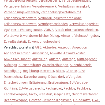
Vergaberechtsverstoß
,
Vergabesperre
,
Vergabeunterlagen
,
Vergabeverfahren
,
Vergabevermerk
,
Verhältnismässigkeit
,
Verhandlungsverfahren
,
Verhandlungsverfahren mit
Teilnahmewettbewerb
,
Verhandlungsverfahren ohne
Teilnahmewettbewerb
,
Vermögensschaden
,
Verwaltungsgericht
,
VgV
,
vierte Wertungsstufe
,
VOB/A
,
Vorabinformationsschreiben
,
Wettbewerb
,
wettbewerblicher Dialog
,
wirtschaftlichste Angebot
,
Zuverlässigkeit
,
Zuwendungsbescheid
Verschlagwortet mit
AGB
,
Aktuelles
,
Angebot
,
Angebote
,
Angebotswertung
,
Ansprüche
,
Anwälte
,
Anwaltskosten
,
Anwaltsvollmacht
,
Aufteilung
,
Auftrag
,
Aufträge
,
Auftraggeber
,
Auftrags
,
Ausschreibung
,
Ausschreibungen
,
Auszubildende
,
Beendigung
,
Begleitung
,
Bewerber
,
Bieter
,
Chance
,
CPV
,
Datenschutz
,
Dauerberatung
,
Düsseldorf
,
e-Vergabe
,
Entscheidungen
,
Erläuterung
,
Erstberatung
,
EU-Vergabe-
Richtlinie
,
EU-Vergaberecht
,
Fachgebiet
,
Fachlos
,
Fachlose
,
Fachlosvergabe
,
facto
,
Frankfurt
,
Gegensatz
,
Gerichtsverfahren
,
Gesamtvergabe
,
Gesetze
,
Gitmann-Kopilevich
,
Grundsätze
,
GWB
,