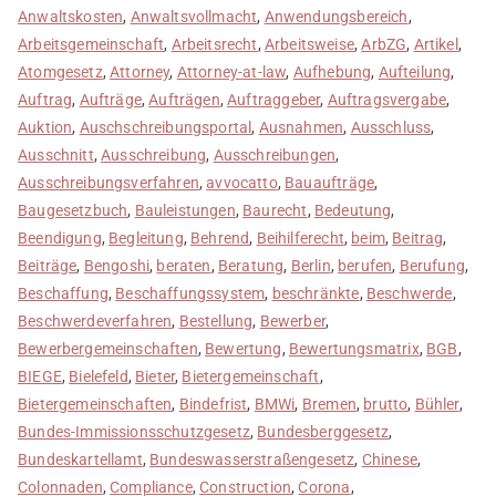
Anwaltskosten
,
Anwaltsvollmacht
,
Anwendungsbereich
,
Arbeitsgemeinschaft
,
Arbeitsrecht
,
Arbeitsweise
,
ArbZG
,
Artikel
,
Atomgesetz
,
Attorney
,
Attorney-at-law
,
Aufhebung
,
Aufteilung
,
Auftrag
,
Aufträge
,
Aufträgen
,
Auftraggeber
,
Auftragsvergabe
,
Auktion
,
Auschschreibungsportal
,
Ausnahmen
,
Ausschluss
,
Ausschnitt
,
Ausschreibung
,
Ausschreibungen
,
Ausschreibungsverfahren
,
avvocatto
,
Bauaufträge
,
Baugesetzbuch
,
Bauleistungen
,
Baurecht
,
Bedeutung
,
Beendigung
,
Begleitung
,
Behrend
,
Beihilferecht
,
beim
,
Beitrag
,
Beiträge
,
Bengoshi
,
beraten
,
Beratung
,
Berlin
,
berufen
,
Berufung
,
Beschaffung
,
Beschaffungssystem
,
beschränkte
,
Beschwerde
,
Beschwerdeverfahren
,
Bestellung
,
Bewerber
,
Bewerbergemeinschaften
,
Bewertung
,
Bewertungsmatrix
,
BGB
,
BIEGE
,
Bielefeld
,
Bieter
,
Bietergemeinschaft
,
Bietergemeinschaften
,
Bindefrist
,
BMWi
,
Bremen
,
brutto
,
Bühler
,
Bundes-Immissionsschutzgesetz
,
Bundesberggesetz
,
Bundeskartellamt
,
Bundeswasserstraßengesetz
,
Chinese
,
Colonnaden
,
Compliance
,
Construction
,
Corona
,