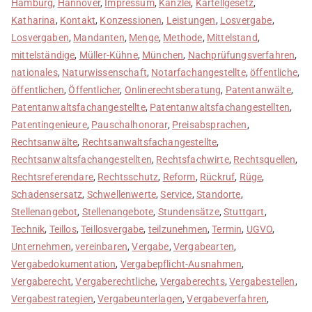
Hamburg
,
Hannover
,
Impressum
,
Kanzlei
,
Kartellgesetz
,
Katharina
,
Kontakt
,
Konzessionen
,
Leistungen
,
Losvergabe
,
Losvergaben
,
Mandanten
,
Menge
,
Methode
,
Mittelstand
,
mittelständige
,
Müller-Kühne
,
München
,
Nachprüfungsverfahren
,
nationales
,
Naturwissenschaft
,
Notarfachangestellte
,
öffentliche
,
öffentlichen
,
Öffentlicher
,
Onlinerechtsberatung
,
Patentanwälte
,
Patentanwaltsfachangestellte
,
Patentanwaltsfachangestellten
,
Patentingenieure
,
Pauschalhonorar
,
Preisabsprachen
,
Rechtsanwälte
,
Rechtsanwaltsfachangestellte
,
Rechtsanwaltsfachangestellten
,
Rechtsfachwirte
,
Rechtsquellen
,
Rechtsreferendare
,
Rechtsschutz
,
Reform
,
Rückruf
,
Rüge
,
Schadensersatz
,
Schwellenwerte
,
Service
,
Standorte
,
Stellenangebot
,
Stellenangebote
,
Stundensätze
,
Stuttgart
,
Technik
,
Teillos
,
Teillosvergabe
,
teilzunehmen
,
Termin
,
UGVO
,
Unternehmen
,
vereinbaren
,
Vergabe
,
Vergabearten
,
Vergabedokumentation
,
Vergabepflicht-Ausnahmen
,
Vergaberecht
,
Vergaberechtliche
,
Vergaberechts
,
Vergabestellen
,
Vergabestrategien
,
Vergabeunterlagen
,
Vergabeverfahren
,