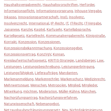
Haushaltsvergaberecht
,
Haushaltsvorschriften
,
Herforder
,
Informationspflicht
,
Informationsvorsprung
,
Inhouse-Vergabe
,
Inkasso
,
Innovationspartnerschaft
,
InsO
,
Insolvenz
,
Insolvenzrecht
,
International
,
IP-Recht
,
IT
,
IT-Recht
,
IT-Vergabe
,
Japanese
,
Kanzlei
,
Kapitel
,
Karfusehr
,
Kartellabsprache
,
Kartellgesetz
,
Kartellrecht
,
Kommunalvergaberecht
,
Königstraße
,
Kontakt
,
Konzession
,
Konzessionen
,
Konzessionsbekanntmachung
,
Konzessionsgeber
,
Konzessionsvertrag
,
KonzVgV
,
Korean
,
Kreislaufwirtschaftsgesetz
,
KRITIS-Strategie
,
Landsberger
,
Law
,
Leistungen
,
Leistungsbeschreibung
,
Leistungserbringung
,
Leistungsfähigkeit
,
Lieferaufträge
,
Mandanten
,
Markenanmeldung
,
Markenrechtler
,
Markenschutz
,
Medizinrecht
,
Mehrwertsteuer
,
Menschen
,
Metropolen
,
Mitglied
,
Mitglieder
,
Mitwirkung
,
möchten
,
Moderation
,
Müller-Kühne
,
München
,
Nachprüfungsantrag
,
Nachprüfungsverfahren
,
Naturwissenschaft
,
Nebenangebot
,
Netzausbaubeschleunigungsgesetz
,
Neu
,
Nichtdiskriminierung
,