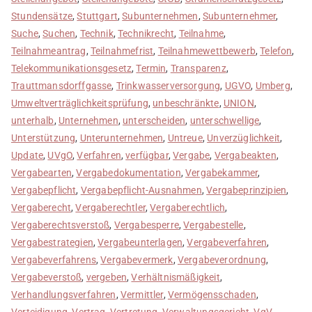
Stundensätze
,
Stuttgart
,
Subunternehmen
,
Subunternehmer
,
Suche
,
Suchen
,
Technik
,
Technikrecht
,
Teilnahme
,
Teilnahmeantrag
,
Teilnahmefrist
,
Teilnahmewettbewerb
,
Telefon
,
Telekommunikationsgesetz
,
Termin
,
Transparenz
,
Trauttmansdorffgasse
,
Trinkwasserversorgung
,
UGVO
,
Umberg
,
Umweltverträglichkeitsprüfung
,
unbeschränkte
,
UNION
,
unterhalb
,
Unternehmen
,
unterscheiden
,
unterschwellige
,
Unterstützung
,
Unterunternehmen
,
Untreue
,
Unverzüglichkeit
,
Update
,
UVgO
,
Verfahren
,
verfügbar
,
Vergabe
,
Vergabeakten
,
Vergabearten
,
Vergabedokumentation
,
Vergabekammer
,
Vergabepflicht
,
Vergabepflicht-Ausnahmen
,
Vergabeprinzipien
,
Vergaberecht
,
Vergaberechtler
,
Vergaberechtlich
,
Vergaberechtsverstoß
,
Vergabesperre
,
Vergabestelle
,
Vergabestrategien
,
Vergabeunterlagen
,
Vergabeverfahren
,
Vergabeverfahrens
,
Vergabevermerk
,
Vergabeverordnung
,
Vergabeverstoß
,
vergeben
,
Verhältnismäßigkeit
,
Verhandlungsverfahren
,
Vermittler
,
Vermögensschaden
,
Verteidigung
,
Vertrag
,
Vertretung
,
Verwaltungsgericht
,
VgV
,