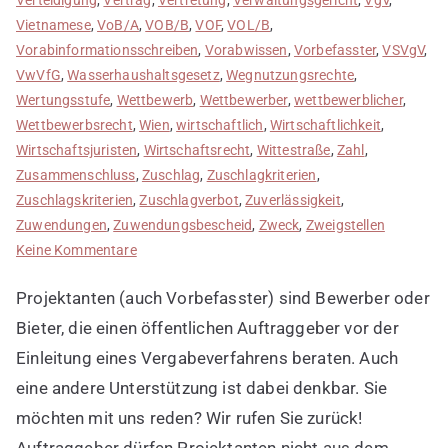
Vietnamese
,
VoB/A
,
VOB/B
,
VOF
,
VOL/B
,
Vorabinformationsschreiben
,
Vorabwissen
,
Vorbefasster
,
VSVgV
,
VwVfG
,
Wasserhaushaltsgesetz
,
Wegnutzungsrechte
,
Wertungsstufe
,
Wettbewerb
,
Wettbewerber
,
wettbewerblicher
,
Wettbewerbsrecht
,
Wien
,
wirtschaftlich
,
Wirtschaftlichkeit
,
Wirtschaftsjuristen
,
Wirtschaftsrecht
,
Wittestraße
,
Zahl
,
Zusammenschluss
,
Zuschlag
,
Zuschlagkriterien
,
Zuschlagskriterien
,
Zuschlagverbot
,
Zuverlässigkeit
,
Zuwendungen
,
Zuwendungsbescheid
,
Zweck
,
Zweigstellen
zu
Keine Kommentare
Projektanten
Projektanten (auch Vorbefasster) sind Bewerber oder
in
Ausschreibungsverfahren
Bieter, die einen öffentlichen Auftraggeber vor der
Einleitung eines Vergabeverfahrens beraten. Auch
eine andere Unterstützung ist dabei denkbar. Sie
möchten mit uns reden? Wir rufen Sie zurück!
Auftraggeber dürfen Projektanten nicht aus dem