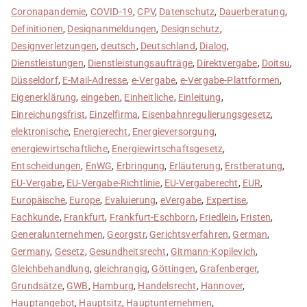
Coronapandemie
,
COVID-19
,
CPV
,
Datenschutz
,
Dauerberatung
,
Definitionen
,
Designanmeldungen
,
Designschutz
,
Designverletzungen
,
deutsch
,
Deutschland
,
Dialog
,
Dienstleistungen
,
Dienstleistungsaufträge
,
Direktvergabe
,
Doitsu
,
Düsseldorf
,
E-Mail-Adresse
,
e-Vergabe
,
e-Vergabe-Plattformen
,
Eigenerklärung
,
eingeben
,
Einheitliche
,
Einleitung
,
Einreichungsfrist
,
Einzelfirma
,
Eisenbahnregulierungsgesetz
,
elektronische
,
Energierecht
,
Energieversorgung
,
energiewirtschaftliche
,
Energiewirtschaftsgesetz
,
Entscheidungen
,
EnWG
,
Erbringung
,
Erläuterung
,
Erstberatung
,
EU-Vergabe
,
EU-Vergabe-Richtlinie
,
EU-Vergaberecht
,
EUR
,
Europäische
,
Europe
,
Evaluierung
,
eVergabe
,
Expertise
,
Fachkunde
,
Frankfurt
,
Frankfurt-Eschborn
,
Friedlein
,
Fristen
,
Generalunternehmen
,
Georgstr
,
Gerichtsverfahren
,
German
,
Germany
,
Gesetz
,
Gesundheitsrecht
,
Gitmann-Kopilevich
,
Gleichbehandlung
,
gleichrangig
,
Göttingen
,
Grafenberger
,
Grundsätze
,
GWB
,
Hamburg
,
Handelsrecht
,
Hannover
,
Hauptangebot
,
Hauptsitz
,
Hauptunternehmen
,