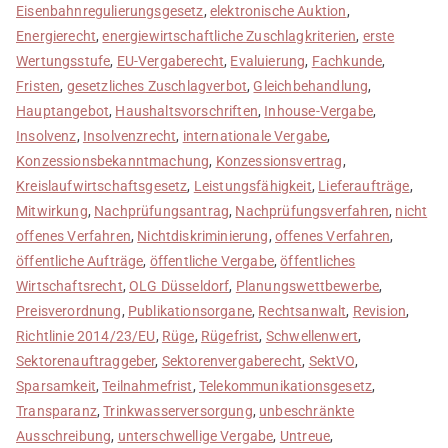
Eisenbahnregulierungsgesetz
,
elektronische Auktion
,
Energierecht
,
energiewirtschaftliche Zuschlagkriterien
,
erste
Wertungsstufe
,
EU-Vergaberecht
,
Evaluierung
,
Fachkunde
,
Fristen
,
gesetzliches Zuschlagverbot
,
Gleichbehandlung
,
Hauptangebot
,
Haushaltsvorschriften
,
Inhouse-Vergabe
,
Insolvenz
,
Insolvenzrecht
,
internationale Vergabe
,
Konzessionsbekanntmachung
,
Konzessionsvertrag
,
Kreislaufwirtschaftsgesetz
,
Leistungsfähigkeit
,
Lieferaufträge
,
Mitwirkung
,
Nachprüfungsantrag
,
Nachprüfungsverfahren
,
nicht
offenes Verfahren
,
Nichtdiskriminierung
,
offenes Verfahren
,
öffentliche Aufträge
,
öffentliche Vergabe
,
öffentliches
Wirtschaftsrecht
,
OLG Düsseldorf
,
Planungswettbewerbe
,
Preisverordnung
,
Publikationsorgane
,
Rechtsanwalt
,
Revision
,
Richtlinie 2014/23/EU
,
Rüge
,
Rügefrist
,
Schwellenwert
,
Sektorenauftraggeber
,
Sektorenvergaberecht
,
SektVO
,
Sparsamkeit
,
Teilnahmefrist
,
Telekommunikationsgesetz
,
Transparanz
,
Trinkwasserversorgung
,
unbeschränkte
Ausschreibung
,
unterschwellige Vergabe
,
Untreue
,