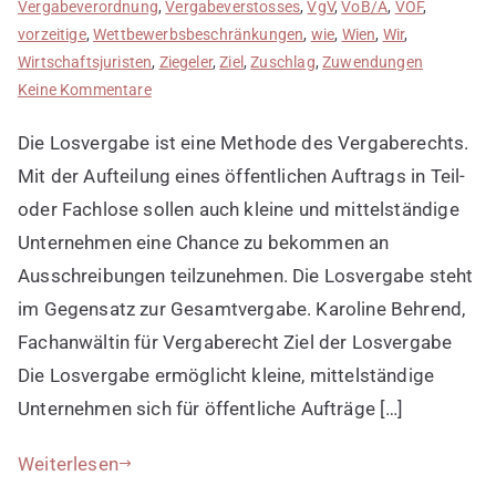
Vergabeverordnung
,
Vergabeverstosses
,
VgV
,
VoB/A
,
VOF
,
vorzeitige
,
Wettbewerbsbeschränkungen
,
wie
,
Wien
,
Wir
,
Wirtschaftsjuristen
,
Ziegeler
,
Ziel
,
Zuschlag
,
Zuwendungen
zu
Keine Kommentare
Losvergabe
Die Losvergabe ist eine Methode des Vergaberechts.
einsetzen
Mit der Aufteilung eines öffentlichen Auftrags in Teil-
oder Fachlose sollen auch kleine und mittelständige
Unternehmen eine Chance zu bekommen an
Ausschreibungen teilzunehmen. Die Losvergabe steht
im Gegensatz zur Gesamtvergabe. Karoline Behrend,
Fachanwältin für Vergaberecht Ziel der Losvergabe
Die Losvergabe ermöglicht kleine, mittelständige
Unternehmen sich für öffentliche Aufträge […]
Weiterlesen