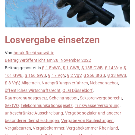
Losvergabe einsetzen
Von
horak Rechtsanwälte
Beitrag veröffentlicht am
28. November 2022
Beitrag gepostet in
§ 1 EnWG
,
§ 1 GWB
,
§ 135 GWB
,
§ 14 VgV
,
§
161 GWB
,
§ 166 GWB
,
§ 17 VgV
,
§ 2 VgV
,
§ 266 StGB
,
§ 33 GWB
,
§ 8 VgV
,
Allgemein
,
Nachprüfungsverfahren
,
Nebenangebot
,
öffentliches Wirtschaftsrecht
,
OLG Düsseldorf
,
Raumordnungsgesetz
,
Scheinangebot
,
Sektorenvergaberecht
,
SektVO
,
Telekommunikationsgesetz
,
Trinkwasserversorgung
,
unbeschränkte Ausschreibung
,
Vergabe sozialer und anderer
besonderer Dienstleistungen
,
Vergabe von Bauleistungen
,
Vergabearten
,
Vergabekammer
,
Vergabekammer Rheinland
,