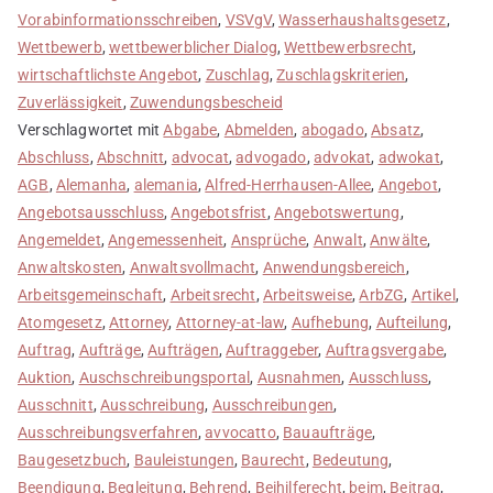
Vorabinformationsschreiben
,
VSVgV
,
Wasserhaushaltsgesetz
,
Wettbewerb
,
wettbewerblicher Dialog
,
Wettbewerbsrecht
,
wirtschaftlichste Angebot
,
Zuschlag
,
Zuschlagskriterien
,
Zuverlässigkeit
,
Zuwendungsbescheid
Verschlagwortet mit
Abgabe
,
Abmelden
,
abogado
,
Absatz
,
Abschluss
,
Abschnitt
,
advocat
,
advogado
,
advokat
,
adwokat
,
AGB
,
Alemanha
,
alemania
,
Alfred-Herrhausen-Allee
,
Angebot
,
Angebotsausschluss
,
Angebotsfrist
,
Angebotswertung
,
Angemeldet
,
Angemessenheit
,
Ansprüche
,
Anwalt
,
Anwälte
,
Anwaltskosten
,
Anwaltsvollmacht
,
Anwendungsbereich
,
Arbeitsgemeinschaft
,
Arbeitsrecht
,
Arbeitsweise
,
ArbZG
,
Artikel
,
Atomgesetz
,
Attorney
,
Attorney-at-law
,
Aufhebung
,
Aufteilung
,
Auftrag
,
Aufträge
,
Aufträgen
,
Auftraggeber
,
Auftragsvergabe
,
Auktion
,
Auschschreibungsportal
,
Ausnahmen
,
Ausschluss
,
Ausschnitt
,
Ausschreibung
,
Ausschreibungen
,
Ausschreibungsverfahren
,
avvocatto
,
Bauaufträge
,
Baugesetzbuch
,
Bauleistungen
,
Baurecht
,
Bedeutung
,
Beendigung
,
Begleitung
,
Behrend
,
Beihilferecht
,
beim
,
Beitrag
,