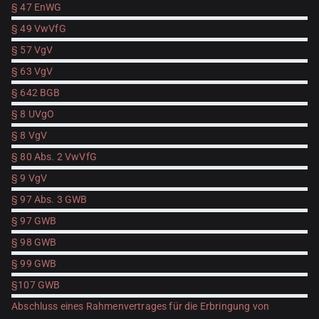
§ 47 EnWG
§ 49 VwVfG
§ 57 VgV
§ 63 VgV
§ 642 BGB
§ 8 UVgO
§ 8 VgV
§ 80 Abs. 2 VwVfG
§ 9 VgV
§ 97 Abs. 3 GWB
§ 97 GWB
§ 98 GWB
§ 99 GWB
§107 GWB
Abschluss eines Rahmenvertrages für die Erbringung von