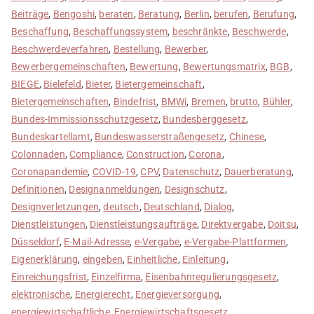
Beiträge
,
Bengoshi
,
beraten
,
Beratung
,
Berlin
,
berufen
,
Berufung
,
Beschaffung
,
Beschaffungssystem
,
beschränkte
,
Beschwerde
,
Beschwerdeverfahren
,
Bestellung
,
Bewerber
,
Bewerbergemeinschaften
,
Bewertung
,
Bewertungsmatrix
,
BGB
,
BIEGE
,
Bielefeld
,
Bieter
,
Bietergemeinschaft
,
Bietergemeinschaften
,
Bindefrist
,
BMWi
,
Bremen
,
brutto
,
Bühler
,
Bundes-Immissionsschutzgesetz
,
Bundesberggesetz
,
Bundeskartellamt
,
Bundeswasserstraßengesetz
,
Chinese
,
Colonnaden
,
Compliance
,
Construction
,
Corona
,
Coronapandemie
,
COVID-19
,
CPV
,
Datenschutz
,
Dauerberatung
,
Definitionen
,
Designanmeldungen
,
Designschutz
,
Designverletzungen
,
deutsch
,
Deutschland
,
Dialog
,
Dienstleistungen
,
Dienstleistungsaufträge
,
Direktvergabe
,
Doitsu
,
Düsseldorf
,
E-Mail-Adresse
,
e-Vergabe
,
e-Vergabe-Plattformen
,
Eigenerklärung
,
eingeben
,
Einheitliche
,
Einleitung
,
Einreichungsfrist
,
Einzelfirma
,
Eisenbahnregulierungsgesetz
,
elektronische
,
Energierecht
,
Energieversorgung
,
energiewirtschaftliche
,
Energiewirtschaftsgesetz
,