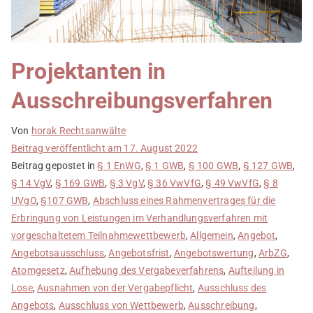
Projektanten in
Ausschreibungsverfahren
Von
horak Rechtsanwälte
Beitrag veröffentlicht am
17. August 2022
Beitrag gepostet in
§ 1 EnWG
,
§ 1 GWB
,
§ 100 GWB
,
§ 127 GWB
,
§ 14 VgV
,
§ 169 GWB
,
§ 3 VgV
,
§ 36 VwVfG
,
§ 49 VwVfG
,
§ 8
UVgO
,
§107 GWB
,
Abschluss eines Rahmenvertrages für die
Erbringung von Leistungen im Verhandlungsverfahren mit
vorgeschaltetem Teilnahmewettbewerb
,
Allgemein
,
Angebot
,
Angebotsausschluss
,
Angebotsfrist
,
Angebotswertung
,
ArbZG
,
Atomgesetz
,
Aufhebung des Vergabeverfahrens
,
Aufteilung in
Lose
,
Ausnahmen von der Vergabepflicht
,
Ausschluss des
Angebots
,
Ausschluss von Wettbewerb
,
Ausschreibung
,