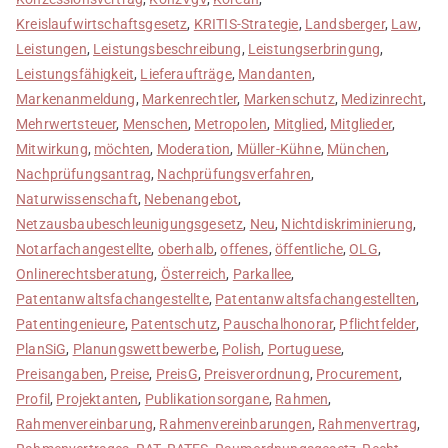
Kreislaufwirtschaftsgesetz
,
KRITIS-Strategie
,
Landsberger
,
Law
,
Leistungen
,
Leistungsbeschreibung
,
Leistungserbringung
,
Leistungsfähigkeit
,
Lieferaufträge
,
Mandanten
,
Markenanmeldung
,
Markenrechtler
,
Markenschutz
,
Medizinrecht
,
Mehrwertsteuer
,
Menschen
,
Metropolen
,
Mitglied
,
Mitglieder
,
Mitwirkung
,
möchten
,
Moderation
,
Müller-Kühne
,
München
,
Nachprüfungsantrag
,
Nachprüfungsverfahren
,
Naturwissenschaft
,
Nebenangebot
,
Netzausbaubeschleunigungsgesetz
,
Neu
,
Nichtdiskriminierung
,
Notarfachangestellte
,
oberhalb
,
offenes
,
öffentliche
,
OLG
,
Onlinerechtsberatung
,
Österreich
,
Parkallee
,
Patentanwaltsfachangestellte
,
Patentanwaltsfachangestellten
,
Patentingenieure
,
Patentschutz
,
Pauschalhonorar
,
Pflichtfelder
,
PlanSiG
,
Planungswettbewerbe
,
Polish
,
Portuguese
,
Preisangaben
,
Preise
,
PreisG
,
Preisverordnung
,
Procurement
,
Profil
,
Projektanten
,
Publikationsorgane
,
Rahmen
,
Rahmenvereinbarung
,
Rahmenvereinbarungen
,
Rahmenvertrag
,