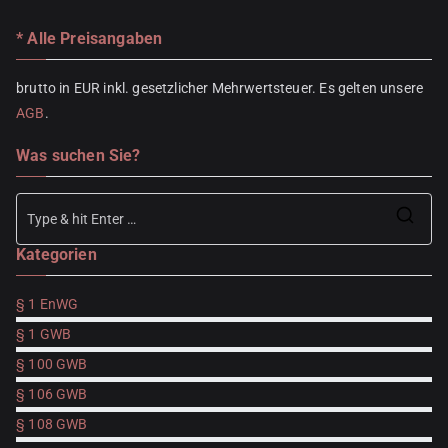
* Alle Preisangaben
brutto in EUR inkl. gesetzlicher Mehrwertsteuer. Es gelten unsere
AGB
.
Was suchen Sie?
Se
Kategorien
for
§ 1 EnWG
§ 1 GWB
§ 100 GWB
§ 106 GWB
§ 108 GWB