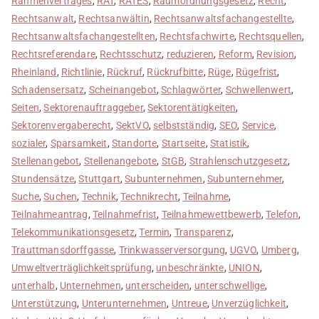
Rahmenvertrages
,
RAT
,
RATES
,
Raumordnungsgesetz
,
Recht
,
Rechtsanwalt
,
Rechtsanwältin
,
Rechtsanwaltsfachangestellte
,
Rechtsanwaltsfachangestellten
,
Rechtsfachwirte
,
Rechtsquellen
,
Rechtsreferendare
,
Rechtsschutz
,
reduzieren
,
Reform
,
Revision
,
Rheinland
,
Richtlinie
,
Rückruf
,
Rückrufbitte
,
Rüge
,
Rügefrist
,
Schadensersatz
,
Scheinangebot
,
Schlagwörter
,
Schwellenwert
,
Seiten
,
Sektorenauftraggeber
,
Sektorentätigkeiten
,
Sektorenvergaberecht
,
SektVO
,
selbstständig
,
SEO
,
Service
,
sozialer
,
Sparsamkeit
,
Standorte
,
Startseite
,
Statistik
,
Stellenangebot
,
Stellenangebote
,
StGB
,
Strahlenschutzgesetz
,
Stundensätze
,
Stuttgart
,
Subunternehmen
,
Subunternehmer
,
Suche
,
Suchen
,
Technik
,
Technikrecht
,
Teilnahme
,
Teilnahmeantrag
,
Teilnahmefrist
,
Teilnahmewettbewerb
,
Telefon
,
Telekommunikationsgesetz
,
Termin
,
Transparenz
,
Trauttmansdorffgasse
,
Trinkwasserversorgung
,
UGVO
,
Umberg
,
Umweltverträglichkeitsprüfung
,
unbeschränkte
,
UNION
,
unterhalb
,
Unternehmen
,
unterscheiden
,
unterschwellige
,
Unterstützung
,
Unterunternehmen
,
Untreue
,
Unverzüglichkeit
,