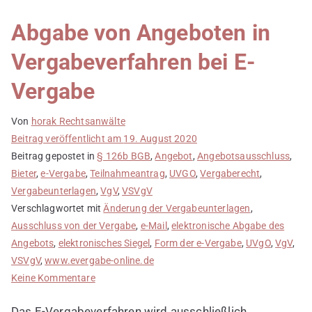
Abgabe von Angeboten in
Vergabeverfahren bei E-
Vergabe
Von
horak Rechtsanwälte
Beitrag veröffentlicht am
19. August 2020
Beitrag gepostet in
§ 126b BGB
,
Angebot
,
Angebotsausschluss
,
Bieter
,
e-Vergabe
,
Teilnahmeantrag
,
UVGO
,
Vergaberecht
,
Vergabeunterlagen
,
VgV
,
VSVgV
Verschlagwortet mit
Änderung der Vergabeunterlagen
,
Ausschluss von der Vergabe
,
e-Mail
,
elektronische Abgabe des
Angebots
,
elektronisches Siegel
,
Form der e-Vergabe
,
UVgO
,
VgV
,
VSVgV
,
www.evergabe-online.de
zu
Keine Kommentare
Abgabe
Das E-Vergabeverfahren wird ausschließlich
von