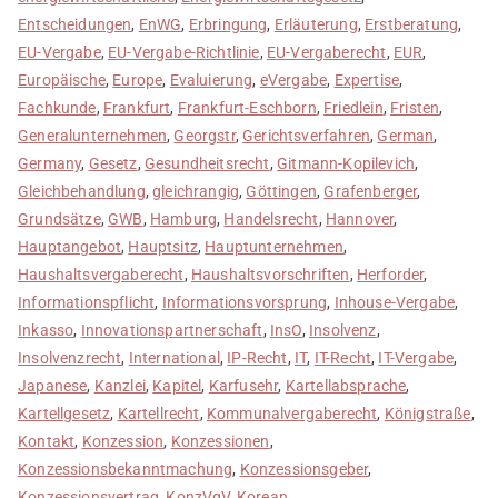
Entscheidungen
,
EnWG
,
Erbringung
,
Erläuterung
,
Erstberatung
,
EU-Vergabe
,
EU-Vergabe-Richtlinie
,
EU-Vergaberecht
,
EUR
,
Europäische
,
Europe
,
Evaluierung
,
eVergabe
,
Expertise
,
Fachkunde
,
Frankfurt
,
Frankfurt-Eschborn
,
Friedlein
,
Fristen
,
Generalunternehmen
,
Georgstr
,
Gerichtsverfahren
,
German
,
Germany
,
Gesetz
,
Gesundheitsrecht
,
Gitmann-Kopilevich
,
Gleichbehandlung
,
gleichrangig
,
Göttingen
,
Grafenberger
,
Grundsätze
,
GWB
,
Hamburg
,
Handelsrecht
,
Hannover
,
Hauptangebot
,
Hauptsitz
,
Hauptunternehmen
,
Haushaltsvergaberecht
,
Haushaltsvorschriften
,
Herforder
,
Informationspflicht
,
Informationsvorsprung
,
Inhouse-Vergabe
,
Inkasso
,
Innovationspartnerschaft
,
InsO
,
Insolvenz
,
Insolvenzrecht
,
International
,
IP-Recht
,
IT
,
IT-Recht
,
IT-Vergabe
,
Japanese
,
Kanzlei
,
Kapitel
,
Karfusehr
,
Kartellabsprache
,
Kartellgesetz
,
Kartellrecht
,
Kommunalvergaberecht
,
Königstraße
,
Kontakt
,
Konzession
,
Konzessionen
,
Konzessionsbekanntmachung
,
Konzessionsgeber
,
Konzessionsvertrag
,
KonzVgV
,
Korean
,