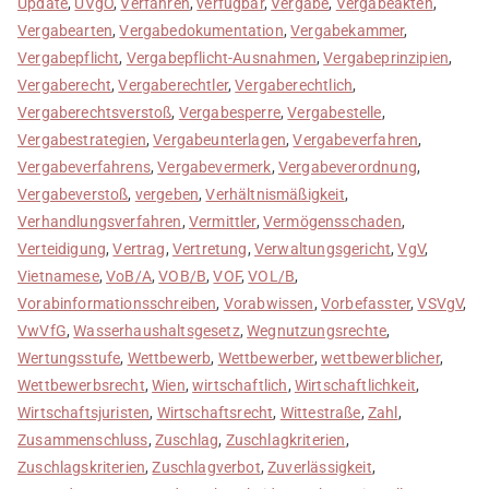
Update
,
UVgO
,
Verfahren
,
verfügbar
,
Vergabe
,
Vergabeakten
,
Vergabearten
,
Vergabedokumentation
,
Vergabekammer
,
Vergabepflicht
,
Vergabepflicht-Ausnahmen
,
Vergabeprinzipien
,
Vergaberecht
,
Vergaberechtler
,
Vergaberechtlich
,
Vergaberechtsverstoß
,
Vergabesperre
,
Vergabestelle
,
Vergabestrategien
,
Vergabeunterlagen
,
Vergabeverfahren
,
Vergabeverfahrens
,
Vergabevermerk
,
Vergabeverordnung
,
Vergabeverstoß
,
vergeben
,
Verhältnismäßigkeit
,
Verhandlungsverfahren
,
Vermittler
,
Vermögensschaden
,
Verteidigung
,
Vertrag
,
Vertretung
,
Verwaltungsgericht
,
VgV
,
Vietnamese
,
VoB/A
,
VOB/B
,
VOF
,
VOL/B
,
Vorabinformationsschreiben
,
Vorabwissen
,
Vorbefasster
,
VSVgV
,
VwVfG
,
Wasserhaushaltsgesetz
,
Wegnutzungsrechte
,
Wertungsstufe
,
Wettbewerb
,
Wettbewerber
,
wettbewerblicher
,
Wettbewerbsrecht
,
Wien
,
wirtschaftlich
,
Wirtschaftlichkeit
,
Wirtschaftsjuristen
,
Wirtschaftsrecht
,
Wittestraße
,
Zahl
,
Zusammenschluss
,
Zuschlag
,
Zuschlagkriterien
,
Zuschlagskriterien
,
Zuschlagverbot
,
Zuverlässigkeit
,