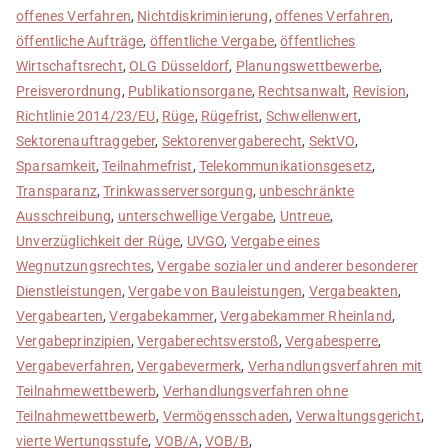
offenes Verfahren
,
Nichtdiskriminierung
,
offenes Verfahren
,
öffentliche Aufträge
,
öffentliche Vergabe
,
öffentliches
Wirtschaftsrecht
,
OLG Düsseldorf
,
Planungswettbewerbe
,
Preisverordnung
,
Publikationsorgane
,
Rechtsanwalt
,
Revision
,
Richtlinie 2014/23/EU
,
Rüge
,
Rügefrist
,
Schwellenwert
,
Sektorenauftraggeber
,
Sektorenvergaberecht
,
SektVO
,
Sparsamkeit
,
Teilnahmefrist
,
Telekommunikationsgesetz
,
Transparanz
,
Trinkwasserversorgung
,
unbeschränkte
Ausschreibung
,
unterschwellige Vergabe
,
Untreue
,
Unverzüglichkeit der Rüge
,
UVGO
,
Vergabe eines
Wegnutzungsrechtes
,
Vergabe sozialer und anderer besonderer
Dienstleistungen
,
Vergabe von Bauleistungen
,
Vergabeakten
,
Vergabearten
,
Vergabekammer
,
Vergabekammer Rheinland
,
Vergabeprinzipien
,
Vergaberechtsverstoß
,
Vergabesperre
,
Vergabeverfahren
,
Vergabevermerk
,
Verhandlungsverfahren mit
Teilnahmewettbewerb
,
Verhandlungsverfahren ohne
Teilnahmewettbewerb
,
Vermögensschaden
,
Verwaltungsgericht
,
vierte Wertungsstufe
,
VOB/A
,
VOB/B
,