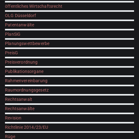
öffentliches Wirtschaftsrecht
OLG Düsseldorf
Patentanwälte
PlanSiG
Planungswettbewerbe
PreisG
Preisverordnung
Publikationsorgane
Rahmenvereinbarung
Raumordnungsgesetz
Rechtsanwalt
Rechtsanwälte
Revision
Richtlinie 2014/23/EU
Rüge