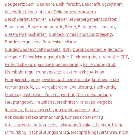
Baugesetzbuch
,
Baurecht
,
Beihilferecht
,
Beschaffungssystem
,
beschränkte Vergabe mit Teilnahmewettbewerb
,
Beschwerdeverfahren
,
Bewerber
,
Bewerbergemeinschaften
,
Bewertung
,
Bewertungsmatrix
,
Bieter
,
Bietergemeinschaft
,
Bietergemeinschaften
,
Bundes-Immissionsschutzgesetz
,
Bundesberggesetz
,
Bundeskartellamt
,
Bundeswasserstraßengesetz
,
BVB
,
Coronapandemie
,
de facto
Vergabe
,
Dienstleistungsaufträge
,
Direktvergabe
,
e-Vergabe
,
EEE
,
Einheitliche Europäische Eigenerklärung
,
Einrecihungsfrist
,
Eisenbahnregulierungsgesetz
,
elektronische Auktion
,
Energierecht
,
energiewirtschaftliche Zuschlagkriterien
,
erste
Wertungsstufe
,
EU-Vergaberecht
,
Evaluierung
,
Fachkunde
,
Fristen
,
gesetzliches Zuschlagverbot
,
Gleichbehandlung
,
Hauptangebot
,
Haushaltsvorschriften
,
Inhouse-Vergabe
,
Insolvenz
,
Insolvenzrecht
,
internationale Vergabe
,
Konzessionsbekanntmachung
,
Konzessionsvertrag
,
Kreislaufwirtschaftsgesetz
,
Leistungsfähigkeit
,
Lieferaufträge
,
Mitwirkung
,
Nachprüfungsantrag
,
Nachprüfungsverfahren
,
nicht