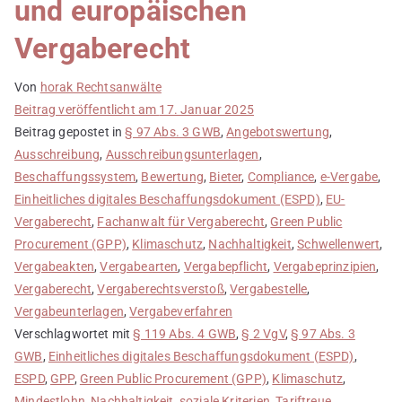
und europäischen
Vergaberecht
Von
horak Rechtsanwälte
Beitrag veröffentlicht am
17. Januar 2025
Beitrag gepostet in
§ 97 Abs. 3 GWB
,
Angebotswertung
,
Ausschreibung
,
Ausschreibungsunterlagen
,
Beschaffungssystem
,
Bewertung
,
Bieter
,
Compliance
,
e-Vergabe
,
Einheitliches digitales Beschaffungsdokument (ESPD)
,
EU-
Vergaberecht
,
Fachanwalt für Vergaberecht
,
Green Public
Procurement (GPP)
,
Klimaschutz
,
Nachhaltigkeit
,
Schwellenwert
,
Vergabeakten
,
Vergabearten
,
Vergabepflicht
,
Vergabeprinzipien
,
Vergaberecht
,
Vergaberechtsverstoß
,
Vergabestelle
,
Vergabeunterlagen
,
Vergabeverfahren
Verschlagwortet mit
§ 119 Abs. 4 GWB
,
§ 2 VgV
,
§ 97 Abs. 3
GWB
,
Einheitliches digitales Beschaffungsdokument (ESPD)
,
ESPD
,
GPP
,
Green Public Procurement (GPP)
,
Klimaschutz
,
Mindestlohn
,
Nachhaltigkeit
,
soziale Kriterien
,
Tariftreue
,