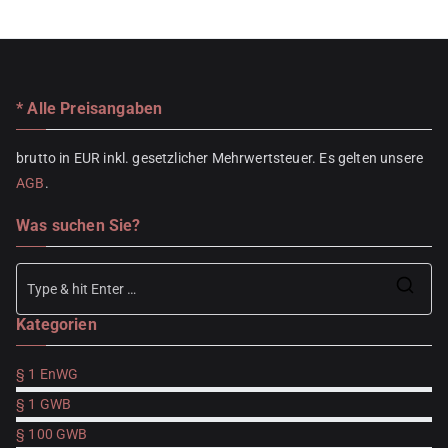
* Alle Preisangaben
brutto in EUR inkl. gesetzlicher Mehrwertsteuer. Es gelten unsere
AGB
.
Was suchen Sie?
Se
Kategorien
for
§ 1 EnWG
§ 1 GWB
§ 100 GWB