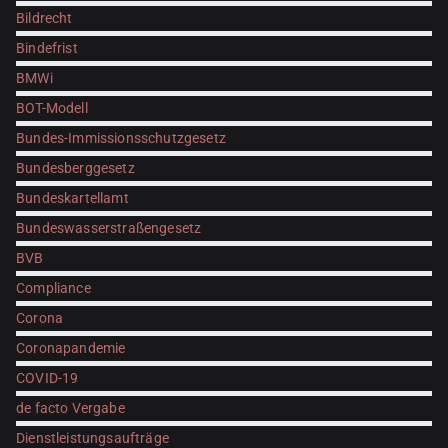
Bildrecht
Bindefrist
BMWi
BOT-Modell
Bundes-Immissionsschutzgesetz
Bundesberggesetz
Bundeskartellamt
Bundeswasserstraßengesetz
BVB
Compliance
Corona
Coronapandemie
COVID-19
de facto Vergabe
Dienstleistungsaufträge