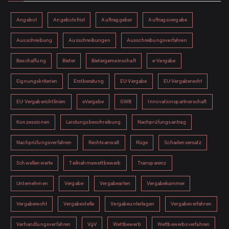
Angebot
Angebotsfrist
Auftraggeber
Auftragsvergabe
Ausschreibung
Ausschreibungen
Ausschreibungsverfahren
Beschaffung
Bieter
Bietergemeinschaft
e-Vergabe
Eignungskriterien
Erstberatung
EU-Vergabe
EU-Vergaberecht
EU-Vergaberichtlinien
eVergabe
GWB
Innovationspartnerschaft
Konzessionen
Leistungsbeschreibung
Nachprüfungsantrag
Nachprüfungsverfahren
Rechtsanwalt
Rüge
Schadensersatz
Schwellenwerte
Teilnahmewettbewerb
Transparenz
Unternehmen
Vergabe
Vergabearten
Vergabekammer
Vergaberecht
Vergabestelle
Vergabeunterlagen
Vergabeverfahren
Verhandlungsverfahren
VgV
Wettbewerb
Wettbewerbsverfahren