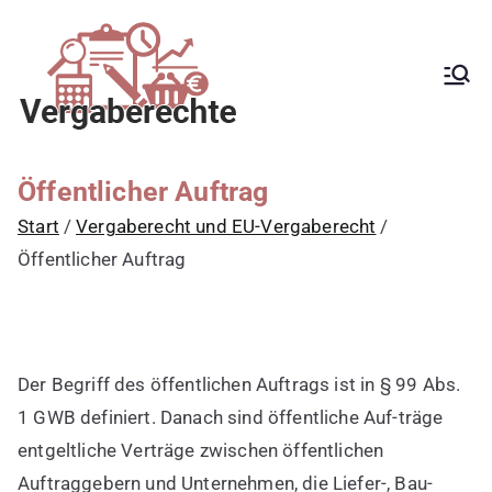
Zum
Inhalt
springen
Kanzlei mit
Begleitung aller
Vergabeverfahren, Fachanwalt
Vergaberecht für
für Vergaberecht, EU-
Vergaberecht, nationales
öffentliche
Vergaberecht, e-Vergabe,
Auftraggeber,
öffentliche Ausschreibung,
Öffentlicher Auftrag
Schwellenwerte, Konzessionen,
Vergabestellen
Zuwendungen, GWB, VgV, UGVO,
Start
Vergaberecht und EU-Vergaberecht
sowie Bewerber
VoB/A, Rüge,
Nachprüfungsverfahren,
Öffentlicher Auftrag
und Bieter
Zuschlag, vorzeitige Beendigung
der Vergabe, Schadensersatz,
erneute Vergabe
Der Begriff des öffentlichen Auftrags ist in § 99 Abs.
1 GWB definiert. Danach sind öffentliche Auf-träge
entgeltliche Verträge zwischen öffentlichen
Auftraggebern und Unternehmen, die Liefer-, Bau-