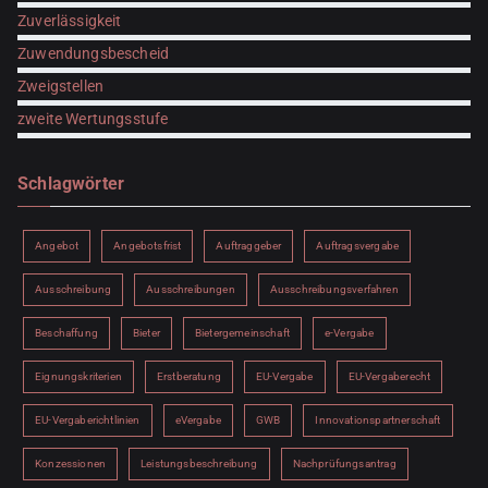
Zuverlässigkeit
Zuwendungsbescheid
Zweigstellen
zweite Wertungsstufe
Schlagwörter
Angebot
Angebotsfrist
Auftraggeber
Auftragsvergabe
Ausschreibung
Ausschreibungen
Ausschreibungsverfahren
Beschaffung
Bieter
Bietergemeinschaft
e-Vergabe
Eignungskriterien
Erstberatung
EU-Vergabe
EU-Vergaberecht
EU-Vergaberichtlinien
eVergabe
GWB
Innovationspartnerschaft
Konzessionen
Leistungsbeschreibung
Nachprüfungsantrag