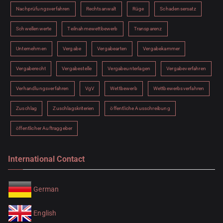
Nachprüfungsverfahren
Rechtsanwalt
Rüge
Schadensersatz
Schwellenwerte
Teilnahmewettbewerb
Transparenz
Unternehmen
Vergabe
Vergabearten
Vergabekammer
Vergaberecht
Vergabestelle
Vergabeunterlagen
Vergabeverfahren
Verhandlungsverfahren
VgV
Wettbewerb
Wettbewerbsverfahren
Zuschlag
Zuschlagskriterien
öffentliche Ausschreibung
öffentlicher Auftraggeber
International Contact
German
English