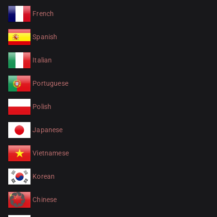
French
Spanish
Italian
Portuguese
Polish
Japanese
Vietnamese
Korean
Chinese