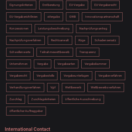
Eignungskriterien
Erstberatung
EU-Vergabe
EU-Vergaberecht
EU-Vergaberichtlinien
eVergabe
GWB
Innovationspartnerschaft
Konzessionen
Leistungsbeschreibung
Nachprüfungsantrag
Nachprüfungsverfahren
Rechtsanwalt
Rüge
Schadensersatz
Schwellenwerte
Teilnahmewettbewerb
Transparenz
Unternehmen
Vergabe
Vergabearten
Vergabekammer
Vergaberecht
Vergabestelle
Vergabeunterlagen
Vergabeverfahren
Verhandlungsverfahren
VgV
Wettbewerb
Wettbewerbsverfahren
Zuschlag
Zuschlagskriterien
öffentliche Ausschreibung
öffentlicher Auftraggeber
International Contact