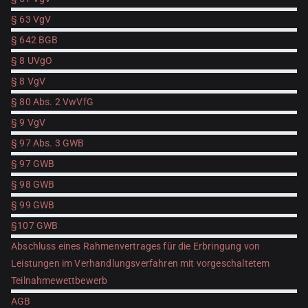
§ 63 VgV
§ 642 BGB
§ 8 UVgO
§ 8 VgV
§ 80 Abs. 2 VwVfG
§ 9 VgV
§ 97 Abs. 3 GWB
§ 97 GWB
§ 98 GWB
§ 99 GWB
§107 GWB
Abschluss eines Rahmenvertrages für die Erbringung von
Leistungen im Verhandlungsverfahren mit vorgeschaltetem
Teilnahmewettbewerb
AGB