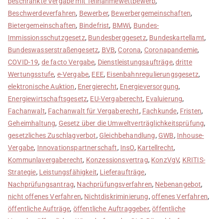
beschränkte Vergabe mit Teilnahmewettbewerb
,
Beschwerdeverfahren
,
Bewerber
,
Bewerbergemeinschaften
,
Bietergemeinschaften
,
Bindefrist
,
BMWi
,
Bundes-
Immissionsschutzgesetz
,
Bundesberggesetz
,
Bundeskartellamt
,
Bundeswasserstraßengesetz
,
BVB
,
Corona
,
Coronapandemie
,
COVID-19
,
de facto Vergabe
,
Dienstleistungsaufträge
,
dritte
Wertungsstufe
,
e-Vergabe
,
EEE
,
Eisenbahnregulierungsgesetz
,
elektronische Auktion
,
Energierecht
,
Energieversorgung
,
Energiewirtschaftsgesetz
,
EU-Vergaberecht
,
Evaluierung
,
Fachanwalt
,
Fachanwalt für Vergaberecht
,
Fachkunde
,
Fristen
,
Geheimhaltung
,
Gesetz über die Umweltverträglichkeitsprüfung
,
gesetzliches Zuschlagverbot
,
Gleichbehandlung
,
GWB
,
Inhouse-
Vergabe
,
Innovationspartnerschaft
,
InsO
,
Kartellrecht
,
Kommunlavergaberecht
,
Konzessionsvertrag
,
KonzVgV
,
KRITIS-
Strategie
,
Leistungsfähigkeit
,
Lieferaufträge
,
Nachprüfungsantrag
,
Nachprüfungsverfahren
,
Nebenangebot
,
nicht offenes Verfahren
,
Nichtdiskriminierung
,
offenes Verfahren
,
öffentliche Aufträge
,
öffentliche Auftraggeber
,
öffentliche