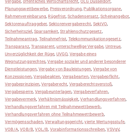
Vergabe
,
öffentliches Wirtschaftsrecht
,
OLG Düsseldorf
,
Planungswettbewerbe
,
Preisverordnung
,
Publikationsorgane
,
Rahmenvereinbarung
,
Rügefrist
,
Schadensersatz
,
Scheinangebot
,
Sektorenauftraggeber
,
Sektorenvergaberecht
,
SektVO
,
Sicherheitsziel
,
Sparsamkeit
,
Strahlenschutzgesetz
,
Teilnahmeantrag
,
Teilnahmefrist
,
Telekommunikationsgesetz
,
Transparanz
,
Transparent
,
unterschwellige Vergabe
,
Untreue
,
Unverzüglichkeit der Rüge
,
UVGO
,
Vergabe eines
Wegnutzungsrechtes
,
Vergabe sozialer und anderer besonderer
Dienstleistungen
,
Vergabe von Bauleistungen
,
Vergabe von
Konzessionen
,
Vergabeakten
,
Vergabearten
,
Vergabepflicht
,
Vergabeprinzipien
,
Vergaberecht
,
Vergaberechtsverstoß
,
Vergabesperre
,
Vergabeunterlagen
,
Vergabeverfahren
,
Vergabevermerk
,
Verhältnismässigkeit
,
Verhandlungsverfahren
,
Verhandlungsverfahren mit Teilnahmewettbewerb
,
Verhandlungsverfahren ohne Teilnahmewettbewerb
,
Vermögensschaden
,
Verwaltungsgericht
,
vierte Wertungsstufe
,
VOB/A
,
VOB/B
,
VOL/B
,
Vorabinformationsschreiben
,
VSVgV
,