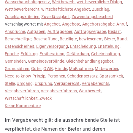
Wasserhaushaltsgesetz
,
Wettbewerb
,
wettbewerblicher Dialog
,
Wettbewerbsrecht
,
wirtschaftlichste Angebot
,
Zuschlag
,
Zuschlagskriterien
,
Zuverlässigkeit
,
Zuwendungsbescheid
Verschlagwortet mit
Angebot
,
Angebote
,
Angebotsabgabe
,
Anruf
,
Ansprüche
,
Aufgaben
,
Auftraggeber
,
Auftragsvergabe
,
Bedarf
,
Benachteiligte
,
Beschaffung
,
Beteiligte
,
bewiesenem
,
Bieter
,
Bund
,
Datensicherheit
,
Eigenversorgung
,
Entscheidung
,
Entstehung
,
Epoche
,
Erfüllung
,
Erstberatung
,
Gefährdung
,
Geheimhaltung
,
Gemeinden
,
Gemeindeverbände
,
Gleichbehandlungsgebot
,
Grundsätzen
,
Güter
,
GWB
,
Hände
,
Maßnahmen
,
Mitbewerber
,
Need-to-know-Prinzip
,
Personen
,
Schadensersatz
,
Sparsamkeit
,
Stelle
,
Umgang
,
Ursprung
,
Vergaberecht
,
Vergaberechts
,
Vergabeverfahren
,
Vergabeverfahrens
,
Wettbewerb
,
Wirtschaftlichkeit
,
Zweck
zu
Keine Kommentare
Geheimhaltung
Im Vergaberecht gilt: die ausschreibende Stelle ist
wahren
verpflichtet, die Namen der Bieter und deren