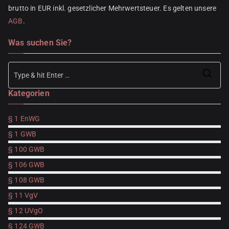
brutto in EUR inkl. gesetzlicher Mehrwertsteuer. Es gelten unsere
AGB
.
Was suchen Sie?
Se
Kategorien
for
§ 1 EnWG
§ 1 GWB
§ 100 GWB
§ 106 GWB
§ 108 GWB
§ 11 VgV
§ 12 UVgO
§ 124 GWB