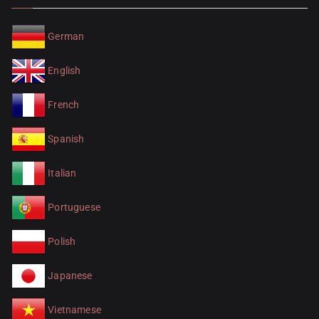
German
English
French
Spanish
Italian
Portuguese
Polish
Japanese
Vietnamese