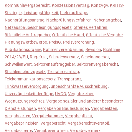
Kommunlavergaberecht
,
Konzessionsvertrag
,
KonzVgV
,
KRITIS-
Strategie
,
Leistungsfähigkeit
,
Lieferaufträge
,
Nachprüfungsantrag
,
Nachprüfungsverfahren
,
Nebenangebot
,
Netzausbaubeschleunigungsgesetz
,
offenes Verfahren
,
öffentliche Auftraggeber
,
Öffentliche Hand
,
öffentliche Vergabe
,
Planungswettbewerbe
,
PreisG
,
Preisverordnung
,
Publikationsorgane
,
Rahmenvereinbarung
,
Revision
,
Richtlinie
2014/23/EU
,
Rügefrist
,
Schadensersatz
,
Scheinangebot
,
Schwellenwert
,
Sektorenauftraggeber
,
Sektorenvergaberecht
,
Strahlenschutzgesetz
,
Teilnahmeantrag
,
Telekommunikationsgesetz
,
Transparanz
,
Trinkwasserversorgung
,
unbeschränkte Ausschreibung
,
Unverzüglichkeit der Rüge
,
UVGO
,
Vergabe eines
Wegnutzungsrechtes
,
Vergabe sozialer und anderer besonderer
Dienstleistungen
,
Vergabe von Bauleistungen
,
Vergabeakten
,
Vergabearten
,
Vergabekammer
,
Vergabepflicht
,
Vergabeprinzipien
,
Vergaberecht
,
Vergaberechtsverstoß
,
Vergabesperre
,
Vergabeverfahren
,
Vergabevermerk
,