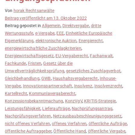
Von
horak Rechtsanwälte
Beitrag veröffentlicht am
13. Oktober 2022
Beitrag gepostet in
Allgemein
,
Direktvergabe
,
dritte
Wertungsstufe
,
e-Vergabe
,
EEE
,
Einheitliche Europäische
Eigenerklärung
,
elektronische Auktion
,
Energierecht
,
energiewirtschaftliche Zuschlagkriterien
,
Energiewirtschaftsgesetz
,
EU-Vergaberecht
,
Fachanwalt
,
Fachkunde
,
Fristen
,
Gesetz über die
Umweltverträglichkeitsprüfung
,
gesetzliches Zuschlagverbot
,
Gleichbehandlung
,
GWB
,
Haushaltsvergaberecht
,
Inhouse-
Vergabe
,
Innovationspartnerschaft
,
Insolvenz
,
Insolvenzrecht
,
Kartellrecht
,
Kommunlavergaberecht
,
Konzessionsbekanntmachung
,
KonzVgV
,
KRITIS-Strategie
,
Leistungsfähigkeit
,
Lieferaufträge
,
Nachprüfungsantrag
,
Nachprüfungsverfahren
,
Netzausbaubeschleunigungsgesetz
,
nicht offenes Verfahren
,
offenes Verfahren
,
öffentliche Aufträge
,
öffentliche Auftraggeber
,
Öffentliche Hand
,
öffentliche Vergabe
,