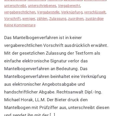
unterschreibt
,
unterschriebenes
,
Vergaberecht
,
vergaberechtlichen
,
Vergabestelle
,
Verknüpfung
,
verschlüsselt
,
Vorschrift
,
weniger
,
zählen
,
Zulassung
,
zuordnen
,
zuständige
zu
Keine Kommentare
Bedeutung
Das Mantelbogenverfahren ist in keiner
von
Mantelbogenverfahren
vergaberechtlichen Vorschrift ausdrücklich erwähnt.
Mit der gesetzlichen Zulassung der Textform als
einfache elektronische Signatur verlor das
Mantelbogenverfahren an Bedeutung. Das
Mantelbogenverfahren beinhaltet eine Verknüpfung
aus elektronischer Angebotsabgabe und
handschriftlicher Abgabe. Rechtsanwalt Dipl.-Ing.
Michael Horak, LL.M. Der Bieter druck den
Mantelbogen mit Prüfziffer aus, unterschreibt diesen
und sendet ihn mit der […]