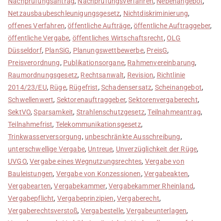
Nachprüfungsantrag
,
Nachprüfungsverfahren
,
Nebenangebot
,
Netzausbaubeschleunigungsgesetz
,
Nichtdiskriminierung
,
offenes Verfahren
,
öffentliche Aufträge
,
öffentliche Auftraggeber
,
öffentliche Vergabe
,
öffentliches Wirtschaftsrecht
,
OLG
Düsseldorf
,
PlanSiG
,
Planungswettbewerbe
,
PreisG
,
Preisverordnung
,
Publikationsorgane
,
Rahmenvereinbarung
,
Raumordnungsgesetz
,
Rechtsanwalt
,
Revision
,
Richtlinie
2014/23/EU
,
Rüge
,
Rügefrist
,
Schadensersatz
,
Scheinangebot
,
Schwellenwert
,
Sektorenauftraggeber
,
Sektorenvergaberecht
,
SektVO
,
Sparsamkeit
,
Strahlenschutzgesetz
,
Teilnahmeantrag
,
Teilnahmefrist
,
Telekommunikationsgesetz
,
Trinkwasserversorgung
,
unbeschränkte Ausschreibung
,
unterschwellige Vergabe
,
Untreue
,
Unverzüglichkeit der Rüge
,
UVGO
,
Vergabe eines Wegnutzungsrechtes
,
Vergabe von
Bauleistungen
,
Vergabe von Konzessionen
,
Vergabeakten
,
Vergabearten
,
Vergabekammer
,
Vergabekammer Rheinland
,
Vergabepflicht
,
Vergabeprinzipien
,
Vergaberecht
,
Vergaberechtsverstoß
,
Vergabestelle
,
Vergabeunterlagen
,