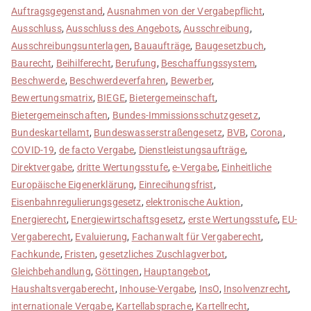
Auftragsgegenstand
,
Ausnahmen von der Vergabepflicht
,
Ausschluss
,
Ausschluss des Angebots
,
Ausschreibung
,
Ausschreibungsunterlagen
,
Bauaufträge
,
Baugesetzbuch
,
Baurecht
,
Beihilferecht
,
Berufung
,
Beschaffungssystem
,
Beschwerde
,
Beschwerdeverfahren
,
Bewerber
,
Bewertungsmatrix
,
BIEGE
,
Bietergemeinschaft
,
Bietergemeinschaften
,
Bundes-Immissionsschutzgesetz
,
Bundeskartellamt
,
Bundeswasserstraßengesetz
,
BVB
,
Corona
,
COVID-19
,
de facto Vergabe
,
Dienstleistungsaufträge
,
Direktvergabe
,
dritte Wertungsstufe
,
e-Vergabe
,
Einheitliche
Europäische Eigenerklärung
,
Einrecihungsfrist
,
Eisenbahnregulierungsgesetz
,
elektronische Auktion
,
Energierecht
,
Energiewirtschaftsgesetz
,
erste Wertungsstufe
,
EU-
Vergaberecht
,
Evaluierung
,
Fachanwalt für Vergaberecht
,
Fachkunde
,
Fristen
,
gesetzliches Zuschlagverbot
,
Gleichbehandlung
,
Göttingen
,
Hauptangebot
,
Haushaltsvergaberecht
,
Inhouse-Vergabe
,
InsO
,
Insolvenzrecht
,
internationale Vergabe
,
Kartellabsprache
,
Kartellrecht
,