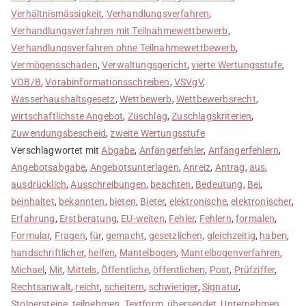
Verhältnismässigkeit
,
Verhandlungsverfahren
,
Verhandlungsverfahren mit Teilnahmewettbewerb
,
Verhandlungsverfahren ohne Teilnahmewettbewerb
,
Vermögensschaden
,
Verwaltungsgericht
,
vierte Wertungsstufe
,
VOB/B
,
Vorabinformationsschreiben
,
VSVgV
,
Wasserhaushaltsgesetz
,
Wettbewerb
,
Wettbewerbsrecht
,
wirtschaftlichste Angebot
,
Zuschlag
,
Zuschlagskriterien
,
Zuwendungsbescheid
,
zweite Wertungsstufe
Verschlagwortet mit
Abgabe
,
Anfängerfehler
,
Anfängerfehlern
,
Angebotsabgabe
,
Angebotsunterlagen
,
Anreiz
,
Antrag
,
aus
,
ausdrücklich
,
Ausschreibungen
,
beachten
,
Bedeutung
,
Bei
,
beinhaltet
,
bekannten
,
bieten
,
Bieter
,
elektronische
,
elektronischer
,
Erfahrung
,
Erstberatung
,
EU-weiten
,
Fehler
,
Fehlern
,
formalen
,
Formular
,
Fragen
,
für
,
gemacht
,
gesetzlichen
,
gleichzeitig
,
haben
,
handschriftlicher
,
helfen
,
Mantelbogen
,
Mantelbogenverfahren
,
Michael
,
Mit
,
Mittels
,
Öffentliche
,
öffentlichen
,
Post
,
Prüfziffer
,
Rechtsanwalt
,
reicht
,
scheitern
,
schwieriger
,
Signatur
,
Stolpersteine
,
teilnehmen
,
Textform
,
übersendet
,
Unternehmen
,