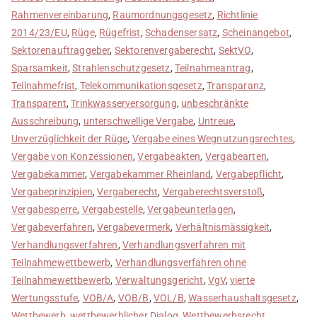
Rahmenvereinbarung
,
Raumordnungsgesetz
,
Richtlinie
2014/23/EU
,
Rüge
,
Rügefrist
,
Schadensersatz
,
Scheinangebot
,
Sektorenauftraggeber
,
Sektorenvergaberecht
,
SektVO
,
Sparsamkeit
,
Strahlenschutzgesetz
,
Teilnahmeantrag
,
Teilnahmefrist
,
Telekommunikationsgesetz
,
Transparanz
,
Transparent
,
Trinkwasserversorgung
,
unbeschränkte
Ausschreibung
,
unterschwellige Vergabe
,
Untreue
,
Unverzüglichkeit der Rüge
,
Vergabe eines Wegnutzungsrechtes
,
Vergabe von Konzessionen
,
Vergabeakten
,
Vergabearten
,
Vergabekammer
,
Vergabekammer Rheinland
,
Vergabepflicht
,
Vergabeprinzipien
,
Vergaberecht
,
Vergaberechtsverstoß
,
Vergabesperre
,
Vergabestelle
,
Vergabeunterlagen
,
Vergabeverfahren
,
Vergabevermerk
,
Verhältnismässigkeit
,
Verhandlungsverfahren
,
Verhandlungsverfahren mit
Teilnahmewettbewerb
,
Verhandlungsverfahren ohne
Teilnahmewettbewerb
,
Verwaltungsgericht
,
VgV
,
vierte
Wertungsstufe
,
VOB/A
,
VOB/B
,
VOL/B
,
Wasserhaushaltsgesetz
,
Wettbewerb
,
wettbewerblicher Dialog
,
Wettbewerbsrecht
,