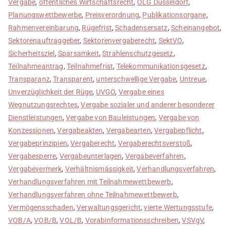
Vergabe
,
öffentliches Wirtschaftsrecht
,
OLG Düsseldorf
,
Planungswettbewerbe
,
Preisverordnung
,
Publikationsorgane
,
Rahmenvereinbarung
,
Rügefrist
,
Schadensersatz
,
Scheinangebot
,
Sektorenauftraggeber
,
Sektorenvergaberecht
,
SektVO
,
Sicherheitsziel
,
Sparsamkeit
,
Strahlenschutzgesetz
,
Teilnahmeantrag
,
Teilnahmefrist
,
Telekommunikationsgesetz
,
Transparanz
,
Transparent
,
unterschwellige Vergabe
,
Untreue
,
Unverzüglichkeit der Rüge
,
UVGO
,
Vergabe eines
Wegnutzungsrechtes
,
Vergabe sozialer und anderer besonderer
Dienstleistungen
,
Vergabe von Bauleistungen
,
Vergabe von
Konzessionen
,
Vergabeakten
,
Vergabearten
,
Vergabepflicht
,
Vergabeprinzipien
,
Vergaberecht
,
Vergaberechtsverstoß
,
Vergabesperre
,
Vergabeunterlagen
,
Vergabeverfahren
,
Vergabevermerk
,
Verhältnismässigkeit
,
Verhandlungsverfahren
,
Verhandlungsverfahren mit Teilnahmewettbewerb
,
Verhandlungsverfahren ohne Teilnahmewettbewerb
,
Vermögensschaden
,
Verwaltungsgericht
,
vierte Wertungsstufe
,
VOB/A
,
VOB/B
,
VOL/B
,
Vorabinformationsschreiben
,
VSVgV
,