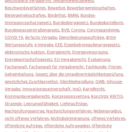
beschränkte Vergabe mit Teilnahmewettbewerb
,
Beschwerdeverfahren
,
Bewerber
,
Bewerbergemeinschaften
,
Bietergemeinschaften
,
Bindefrist
,
BMWi
,
Bundes-
Immissionsschutzgesetz
,
Bundesberggesetz
,
Bundeskartellamt
,
Bundeswasserstraßengesetz
,
BVB
,
Corona
,
Coronapandemie
,
COVID-19
,
de facto Vergabe
,
Dienstleistungsaufträge
,
dritte
Wertungsstufe
,
e-Vergabe
,
EEE
,
Eisenbahnregulierungsgesetz
,
elektronische Auktion
,
Energierecht
,
Energieversorgung
,
Energiewirtschaftsgesetz
,
EU-Vergaberecht
,
Evaluierung
,
Fachanwalt
,
Fachanwalt für Vergaberecht
,
Fachkunde
,
Fristen
,
Geheimhaltung
,
Gesetz über die Umweltverträglichkeitsprüfung
,
gesetzliches Zuschlagverbot
,
Gleichbehandlung
,
GWB
,
Inhouse-
Vergabe
,
Innovationspartnerschaft
,
InsO
,
Kartellrecht
,
Kommunlavergaberecht
,
Konzessionsvertrag
,
KonzVgV
,
KRITIS-
Strategie
,
Leistungsfähigkeit
,
Lieferaufträge
,
Nachprüfungsantrag
,
Nachprüfungsverfahren
,
Nebenangebot
,
nicht offenes Verfahren
,
Nichtdiskriminierung
,
offenes Verfahren
,
öffentliche Aufträge
,
öffentliche Auftraggeber
,
öffentliche