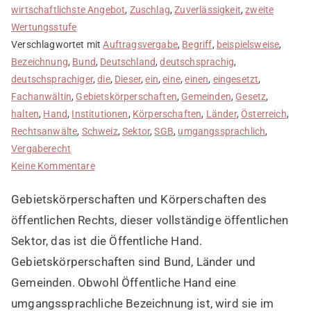
wirtschaftlichste Angebot
,
Zuschlag
,
Zuverlässigkeit
,
zweite
Wertungsstufe
Verschlagwortet mit
Auftragsvergabe
,
Begriff
,
beispielsweise
,
Bezeichnung
,
Bund
,
Deutschland
,
deutschsprachig
,
deutschsprachiger
,
die
,
Dieser
,
ein
,
eine
,
einen
,
eingesetzt
,
Fachanwältin
,
Gebietskörperschaften
,
Gemeinden
,
Gesetz
,
halten
,
Hand
,
Institutionen
,
Körperschaften
,
Länder
,
Österreich
,
Rechtsanwälte
,
Schweiz
,
Sektor
,
SGB
,
umgangssprachlich
,
Vergaberecht
zu
Keine Kommentare
Öffentliche
Gebietskörperschaften und Körperschaften des
Hand
ist
öffentlichen Rechts, dieser vollständige öffentlichen
umgangssprachlich
Sektor, das ist die Öffentliche Hand.
Gebietskörperschaften sind Bund, Länder und
Gemeinden. Obwohl Öffentliche Hand eine
umgangssprachliche Bezeichnung ist, wird sie im