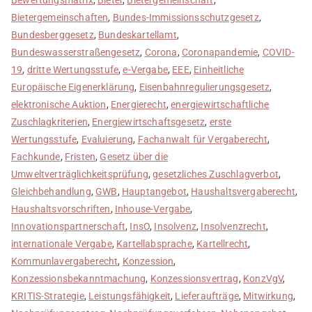
Bietergemeinschaften
,
Bundes-Immissionsschutzgesetz
,
Bundesberggesetz
,
Bundeskartellamt
,
Bundeswasserstraßengesetz
,
Corona
,
Coronapandemie
,
COVID-
19
,
dritte Wertungsstufe
,
e-Vergabe
,
EEE
,
Einheitliche
Europäische Eigenerklärung
,
Eisenbahnregulierungsgesetz
,
elektronische Auktion
,
Energierecht
,
energiewirtschaftliche
Zuschlagkriterien
,
Energiewirtschaftsgesetz
,
erste
Wertungsstufe
,
Evaluierung
,
Fachanwalt für Vergaberecht
,
Fachkunde
,
Fristen
,
Gesetz über die
Umweltverträglichkeitsprüfung
,
gesetzliches Zuschlagverbot
,
Gleichbehandlung
,
GWB
,
Hauptangebot
,
Haushaltsvergaberecht
,
Haushaltsvorschriften
,
Inhouse-Vergabe
,
Innovationspartnerschaft
,
InsO
,
Insolvenz
,
Insolvenzrecht
,
internationale Vergabe
,
Kartellabsprache
,
Kartellrecht
,
Kommunlavergaberecht
,
Konzession
,
Konzessionsbekanntmachung
,
Konzessionsvertrag
,
KonzVgV
,
KRITIS-Strategie
,
Leistungsfähigkeit
,
Lieferaufträge
,
Mitwirkung
,