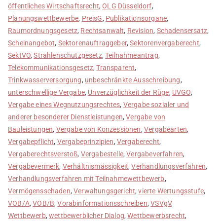
öffentliches Wirtschaftsrecht
,
OLG Düsseldorf
,
Planungswettbewerbe
,
PreisG
,
Publikationsorgane
,
Raumordnungsgesetz
,
Rechtsanwalt
,
Revision
,
Schadensersatz
,
Scheinangebot
,
Sektorenauftraggeber
,
Sektorenvergaberecht
,
SektVO
,
Strahlenschutzgesetz
,
Teilnahmeantrag
,
Telekommunikationsgesetz
,
Transparent
,
Trinkwasserversorgung
,
unbeschränkte Ausschreibung
,
unterschwellige Vergabe
,
Unverzüglichkeit der Rüge
,
UVGO
,
Vergabe eines Wegnutzungsrechtes
,
Vergabe sozialer und
anderer besonderer Dienstleistungen
,
Vergabe von
Bauleistungen
,
Vergabe von Konzessionen
,
Vergabearten
,
Vergabepflicht
,
Vergabeprinzipien
,
Vergaberecht
,
Vergaberechtsverstoß
,
Vergabestelle
,
Vergabeverfahren
,
Vergabevermerk
,
Verhältnismässigkeit
,
Verhandlungsverfahren
,
Verhandlungsverfahren mit Teilnahmewettbewerb
,
Vermögensschaden
,
Verwaltungsgericht
,
vierte Wertungsstufe
,
VOB/A
,
VOB/B
,
Vorabinformationsschreiben
,
VSVgV
,
Wettbewerb
,
wettbewerblicher Dialog
,
Wettbewerbsrecht
,