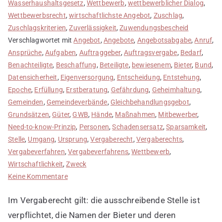
Wasserhaushaltsgesetz
,
Wettbewerb
,
wettbewerblicher Dialog
,
Wettbewerbsrecht
,
wirtschaftlichste Angebot
,
Zuschlag
,
Zuschlagskriterien
,
Zuverlässigkeit
,
Zuwendungsbescheid
Verschlagwortet mit
Angebot
,
Angebote
,
Angebotsabgabe
,
Anruf
,
Ansprüche
,
Aufgaben
,
Auftraggeber
,
Auftragsvergabe
,
Bedarf
,
Benachteiligte
,
Beschaffung
,
Beteiligte
,
bewiesenem
,
Bieter
,
Bund
,
Datensicherheit
,
Eigenversorgung
,
Entscheidung
,
Entstehung
,
Epoche
,
Erfüllung
,
Erstberatung
,
Gefährdung
,
Geheimhaltung
,
Gemeinden
,
Gemeindeverbände
,
Gleichbehandlungsgebot
,
Grundsätzen
,
Güter
,
GWB
,
Hände
,
Maßnahmen
,
Mitbewerber
,
Need-to-know-Prinzip
,
Personen
,
Schadensersatz
,
Sparsamkeit
,
Stelle
,
Umgang
,
Ursprung
,
Vergaberecht
,
Vergaberechts
,
Vergabeverfahren
,
Vergabeverfahrens
,
Wettbewerb
,
Wirtschaftlichkeit
,
Zweck
zu
Keine Kommentare
Geheimhaltung
Im Vergaberecht gilt: die ausschreibende Stelle ist
wahren
verpflichtet, die Namen der Bieter und deren