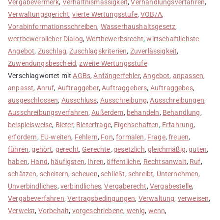
Vergabevermerk
,
Verhältnismässigkeit
,
Verhandlungsverfahren
,
Verwaltungsgericht
,
vierte Wertungsstufe
,
VOB/A
,
Vorabinformationsschreiben
,
Wasserhaushaltsgesetz
,
wettbewerblicher Dialog
,
Wettbewerbsrecht
,
wirtschaftlichste
Angebot
,
Zuschlag
,
Zuschlagskriterien
,
Zuverlässigkeit
,
Zuwendungsbescheid
,
zweite Wertungsstufe
Verschlagwortet mit
AGBs
,
Anfängerfehler
,
Angebot
,
anpassen
,
anpasst
,
Anruf
,
Auftraggeber
,
Auftraggebers
,
Auftraggebes
,
ausgeschlossen
,
Ausschluss
,
Ausschreibung
,
Ausschreibungen
,
Ausschreibungsverfahren
,
Außerdem
,
behandeln
,
Behandlung
,
beispielsweise
,
Bieter
,
Bieterfrage
,
Eigenschaften
,
Erfahrung
,
erfordern
,
EU-weiten
,
Fehlern
,
Fon
,
formalen
,
Frage
,
freuen
,
führen
,
gehört
,
gerecht
,
Gerechte
,
gesetzlich
,
gleichmäßig
,
guten
,
haben
,
Hand
,
häufigsten
,
Ihren
,
öffentliche
,
Rechtsanwalt
,
Ruf
,
schätzen
,
scheitern
,
scheuen
,
schließt
,
schreibt
,
Unternehmen
,
Unverbindliches
,
verbindliches
,
Vergaberecht
,
Vergabestelle
,
Vergabeverfahren
,
Vertragsbedingungen
,
Verwaltung
,
verweisen
,
Verweist
,
Vorbehalt
,
vorgeschriebene
,
wenig
,
wenn
,