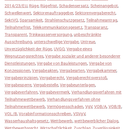
2014/23/EU
,
Rüge
,
Rügefrist
,
Schadensersatz
,
Scheinangebot
,
Schwellenwert
,
Sektorenauftraggeber
,
Sektorenvergaberecht
,
SektVO
,
Sparsamkeit
,
Strahlenschutzgesetz
,
Teilnahmeantrag
,
Teilnahmefrist
,
Telekommunikationsgesetz
,
Transparanz
,
Transparent
,
Trinkwasserversorgung
,
unbeschränkte
Ausschreibung
,
unterschwellige Vergabe
,
Untreue
,
Unverzüglichkeit der Rüge
,
UVGO
,
Vergabe eines
Wegnutzungsrechtes
,
Vergabe sozialer und anderer besonderer
Dienstleistungen
,
Vergabe von Bauleistungen
,
Vergabe von
Konzessionen
,
Vergabeakten
,
Vergabearten
,
Vergabekammer
,
Vergabeprinzipien
,
Vergaberecht
,
Vergaberechtsverstoß
,
Vergabesperre
,
Vergabestelle
,
Vergabeunterlagen
,
Vergabeverfahren
,
Vergabevermerk
,
Verhandlungsverfahren mit
Teilnahmewettbewerb
,
Verhandlungsverfahren ohne
Teilnahmewettbewerb
,
Vermögensschaden
,
VgV
,
VOB/A
,
VOB/B
,
VOL/B
,
Vorabinformationsschreiben
,
VSVgV
,
Wasserhaushaltsgesetz
,
Wettbewerb
,
wettbewerblicher Dialog
,
Wettbewerbsrecht
,
Wirtschaftlichkeit
,
Zuschlag
,
Zuverlässigkeit
,