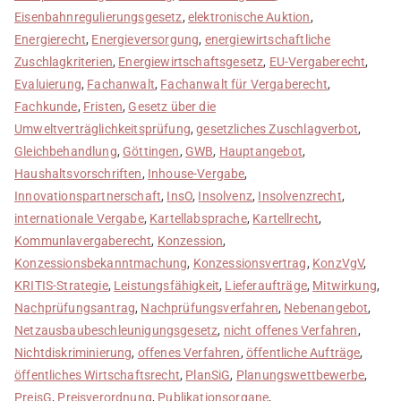
Eisenbahnregulierungsgesetz
,
elektronische Auktion
,
Energierecht
,
Energieversorgung
,
energiewirtschaftliche
Zuschlagkriterien
,
Energiewirtschaftsgesetz
,
EU-Vergaberecht
,
Evaluierung
,
Fachanwalt
,
Fachanwalt für Vergaberecht
,
Fachkunde
,
Fristen
,
Gesetz über die
Umweltverträglichkeitsprüfung
,
gesetzliches Zuschlagverbot
,
Gleichbehandlung
,
Göttingen
,
GWB
,
Hauptangebot
,
Haushaltsvorschriften
,
Inhouse-Vergabe
,
Innovationspartnerschaft
,
InsO
,
Insolvenz
,
Insolvenzrecht
,
internationale Vergabe
,
Kartellabsprache
,
Kartellrecht
,
Kommunlavergaberecht
,
Konzession
,
Konzessionsbekanntmachung
,
Konzessionsvertrag
,
KonzVgV
,
KRITIS-Strategie
,
Leistungsfähigkeit
,
Lieferaufträge
,
Mitwirkung
,
Nachprüfungsantrag
,
Nachprüfungsverfahren
,
Nebenangebot
,
Netzausbaubeschleunigungsgesetz
,
nicht offenes Verfahren
,
Nichtdiskriminierung
,
offenes Verfahren
,
öffentliche Aufträge
,
öffentliches Wirtschaftsrecht
,
PlanSiG
,
Planungswettbewerbe
,
PreisG
,
Preisverordnung
,
Publikationsorgane
,