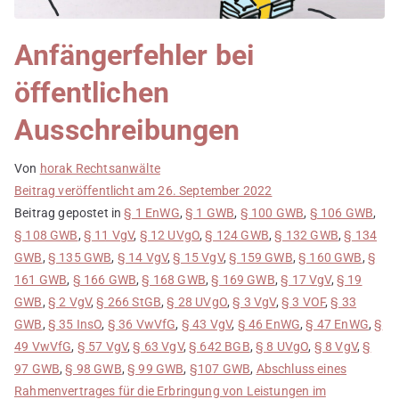
Anfängerfehler bei
öffentlichen
Ausschreibungen
Von
horak Rechtsanwälte
Beitrag veröffentlicht am
26. September 2022
Beitrag gepostet in
§ 1 EnWG
,
§ 1 GWB
,
§ 100 GWB
,
§ 106 GWB
,
§ 108 GWB
,
§ 11 VgV
,
§ 12 UVgO
,
§ 124 GWB
,
§ 132 GWB
,
§ 134
GWB
,
§ 135 GWB
,
§ 14 VgV
,
§ 15 VgV
,
§ 159 GWB
,
§ 160 GWB
,
§
161 GWB
,
§ 166 GWB
,
§ 168 GWB
,
§ 169 GWB
,
§ 17 VgV
,
§ 19
GWB
,
§ 2 VgV
,
§ 266 StGB
,
§ 28 UVgO
,
§ 3 VgV
,
§ 3 VOF
,
§ 33
GWB
,
§ 35 InsO
,
§ 36 VwVfG
,
§ 43 VgV
,
§ 46 EnWG
,
§ 47 EnWG
,
§
49 VwVfG
,
§ 57 VgV
,
§ 63 VgV
,
§ 642 BGB
,
§ 8 UVgO
,
§ 8 VgV
,
§
97 GWB
,
§ 98 GWB
,
§ 99 GWB
,
§107 GWB
,
Abschluss eines
Rahmenvertrages für die Erbringung von Leistungen im