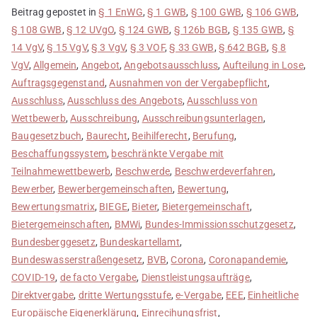
Beitrag gepostet in
§ 1 EnWG
,
§ 1 GWB
,
§ 100 GWB
,
§ 106 GWB
,
§ 108 GWB
,
§ 12 UVgO
,
§ 124 GWB
,
§ 126b BGB
,
§ 135 GWB
,
§
14 VgV
,
§ 15 VgV
,
§ 3 VgV
,
§ 3 VOF
,
§ 33 GWB
,
§ 642 BGB
,
§ 8
VgV
,
Allgemein
,
Angebot
,
Angebotsausschluss
,
Aufteilung in Lose
,
Auftragsgegenstand
,
Ausnahmen von der Vergabepflicht
,
Ausschluss
,
Ausschluss des Angebots
,
Ausschluss von
Wettbewerb
,
Ausschreibung
,
Ausschreibungsunterlagen
,
Baugesetzbuch
,
Baurecht
,
Beihilferecht
,
Berufung
,
Beschaffungssystem
,
beschränkte Vergabe mit
Teilnahmewettbewerb
,
Beschwerde
,
Beschwerdeverfahren
,
Bewerber
,
Bewerbergemeinschaften
,
Bewertung
,
Bewertungsmatrix
,
BIEGE
,
Bieter
,
Bietergemeinschaft
,
Bietergemeinschaften
,
BMWi
,
Bundes-Immissionsschutzgesetz
,
Bundesberggesetz
,
Bundeskartellamt
,
Bundeswasserstraßengesetz
,
BVB
,
Corona
,
Coronapandemie
,
COVID-19
,
de facto Vergabe
,
Dienstleistungsaufträge
,
Direktvergabe
,
dritte Wertungsstufe
,
e-Vergabe
,
EEE
,
Einheitliche
Europäische Eigenerklärung
,
Einrecihungsfrist
,