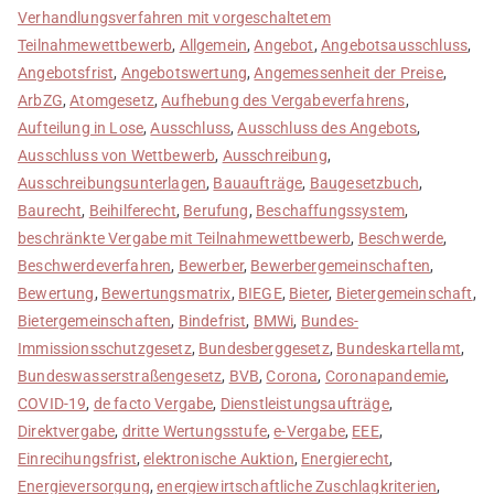
Verhandlungsverfahren mit vorgeschaltetem
Teilnahmewettbewerb
,
Allgemein
,
Angebot
,
Angebotsausschluss
,
Angebotsfrist
,
Angebotswertung
,
Angemessenheit der Preise
,
ArbZG
,
Atomgesetz
,
Aufhebung des Vergabeverfahrens
,
Aufteilung in Lose
,
Ausschluss
,
Ausschluss des Angebots
,
Ausschluss von Wettbewerb
,
Ausschreibung
,
Ausschreibungsunterlagen
,
Bauaufträge
,
Baugesetzbuch
,
Baurecht
,
Beihilferecht
,
Berufung
,
Beschaffungssystem
,
beschränkte Vergabe mit Teilnahmewettbewerb
,
Beschwerde
,
Beschwerdeverfahren
,
Bewerber
,
Bewerbergemeinschaften
,
Bewertung
,
Bewertungsmatrix
,
BIEGE
,
Bieter
,
Bietergemeinschaft
,
Bietergemeinschaften
,
Bindefrist
,
BMWi
,
Bundes-
Immissionsschutzgesetz
,
Bundesberggesetz
,
Bundeskartellamt
,
Bundeswasserstraßengesetz
,
BVB
,
Corona
,
Coronapandemie
,
COVID-19
,
de facto Vergabe
,
Dienstleistungsaufträge
,
Direktvergabe
,
dritte Wertungsstufe
,
e-Vergabe
,
EEE
,
Einrecihungsfrist
,
elektronische Auktion
,
Energierecht
,
Energieversorgung
,
energiewirtschaftliche Zuschlagkriterien
,