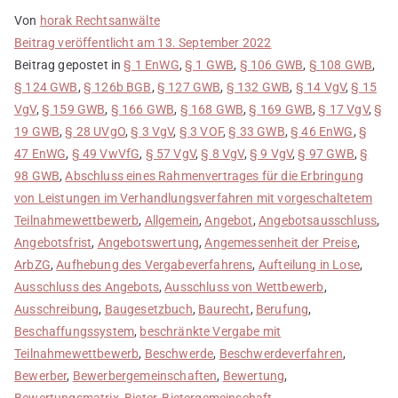
Von
horak Rechtsanwälte
Beitrag veröffentlicht am
13. September 2022
Beitrag gepostet in
§ 1 EnWG
,
§ 1 GWB
,
§ 106 GWB
,
§ 108 GWB
,
§ 124 GWB
,
§ 126b BGB
,
§ 127 GWB
,
§ 132 GWB
,
§ 14 VgV
,
§ 15
VgV
,
§ 159 GWB
,
§ 166 GWB
,
§ 168 GWB
,
§ 169 GWB
,
§ 17 VgV
,
§
19 GWB
,
§ 28 UVgO
,
§ 3 VgV
,
§ 3 VOF
,
§ 33 GWB
,
§ 46 EnWG
,
§
47 EnWG
,
§ 49 VwVfG
,
§ 57 VgV
,
§ 8 VgV
,
§ 9 VgV
,
§ 97 GWB
,
§
98 GWB
,
Abschluss eines Rahmenvertrages für die Erbringung
von Leistungen im Verhandlungsverfahren mit vorgeschaltetem
Teilnahmewettbewerb
,
Allgemein
,
Angebot
,
Angebotsausschluss
,
Angebotsfrist
,
Angebotswertung
,
Angemessenheit der Preise
,
ArbZG
,
Aufhebung des Vergabeverfahrens
,
Aufteilung in Lose
,
Ausschluss des Angebots
,
Ausschluss von Wettbewerb
,
Ausschreibung
,
Baugesetzbuch
,
Baurecht
,
Berufung
,
Beschaffungssystem
,
beschränkte Vergabe mit
Teilnahmewettbewerb
,
Beschwerde
,
Beschwerdeverfahren
,
Bewerber
,
Bewerbergemeinschaften
,
Bewertung
,
Bewertungsmatrix
,
Bieter
,
Bietergemeinschaft
,