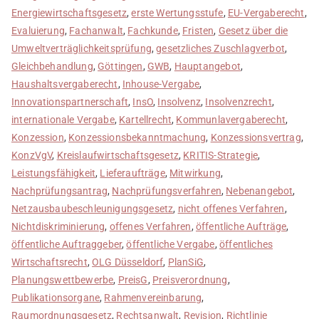
Energiewirtschaftsgesetz
,
erste Wertungsstufe
,
EU-Vergaberecht
,
Evaluierung
,
Fachanwalt
,
Fachkunde
,
Fristen
,
Gesetz über die
Umweltverträglichkeitsprüfung
,
gesetzliches Zuschlagverbot
,
Gleichbehandlung
,
Göttingen
,
GWB
,
Hauptangebot
,
Haushaltsvergaberecht
,
Inhouse-Vergabe
,
Innovationspartnerschaft
,
InsO
,
Insolvenz
,
Insolvenzrecht
,
internationale Vergabe
,
Kartellrecht
,
Kommunlavergaberecht
,
Konzession
,
Konzessionsbekanntmachung
,
Konzessionsvertrag
,
KonzVgV
,
Kreislaufwirtschaftsgesetz
,
KRITIS-Strategie
,
Leistungsfähigkeit
,
Lieferaufträge
,
Mitwirkung
,
Nachprüfungsantrag
,
Nachprüfungsverfahren
,
Nebenangebot
,
Netzausbaubeschleunigungsgesetz
,
nicht offenes Verfahren
,
Nichtdiskriminierung
,
offenes Verfahren
,
öffentliche Aufträge
,
öffentliche Auftraggeber
,
öffentliche Vergabe
,
öffentliches
Wirtschaftsrecht
,
OLG Düsseldorf
,
PlanSiG
,
Planungswettbewerbe
,
PreisG
,
Preisverordnung
,
Publikationsorgane
,
Rahmenvereinbarung
,
Raumordnungsgesetz
,
Rechtsanwalt
,
Revision
,
Richtlinie