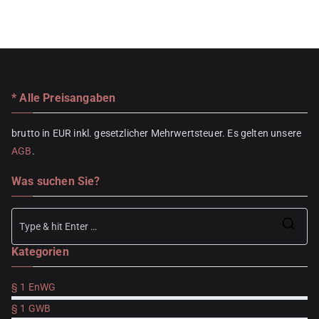
* Alle Preisangaben
brutto in EUR inkl. gesetzlicher Mehrwertsteuer. Es gelten unsere
AGB
.
Was suchen Sie?
Se
Kategorien
for
§ 1 EnWG
§ 1 GWB