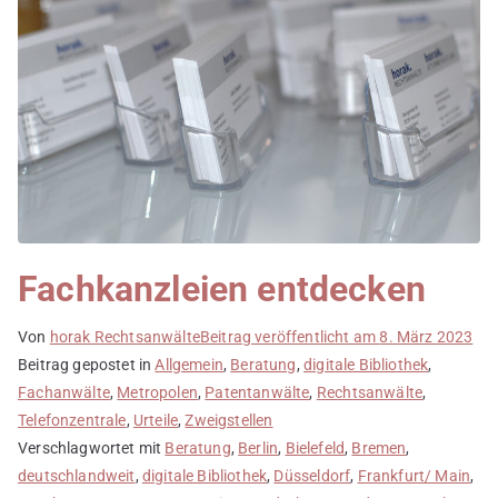
Fachkanzleien entdecken
Von
horak Rechtsanwälte
Beitrag veröffentlicht am
8. März 2023
Beitrag gepostet in
Allgemein
,
Beratung
,
digitale Bibliothek
,
Fachanwälte
,
Metropolen
,
Patentanwälte
,
Rechtsanwälte
,
Telefonzentrale
,
Urteile
,
Zweigstellen
Verschlagwortet mit
Beratung
,
Berlin
,
Bielefeld
,
Bremen
,
deutschlandweit
,
digitale Bibliothek
,
Düsseldorf
,
Frankfurt/ Main
,