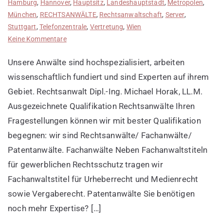
Hamburg
,
Hannover
,
Hauptsitz
,
Landeshauptstadt
,
Metropolen
,
München
,
RECHTSANWÄLTE
,
Rechtsanwaltschaft
,
Server
,
Stuttgart
,
Telefonzentrale
,
Vertretung
,
Wien
zu
Keine Kommentare
Fachkanzleien
Unsere Anwälte sind hochspezialisiert, arbeiten
entdecken
wissenschaftlich fundiert und sind Experten auf ihrem
Gebiet. Rechtsanwalt Dipl.-Ing. Michael Horak, LL.M.
Ausgezeichnete Qualifikation Rechtsanwälte Ihren
Fragestellungen können wir mit bester Qualifikation
begegnen: wir sind Rechtsanwälte/ Fachanwälte/
Patentanwälte. Fachanwälte Neben Fachanwaltstiteln
für gewerblichen Rechtsschutz tragen wir
Fachanwaltstitel für Urheberrecht und Medienrecht
sowie Vergaberecht. Patentanwälte Sie benötigen
noch mehr Expertise? […]