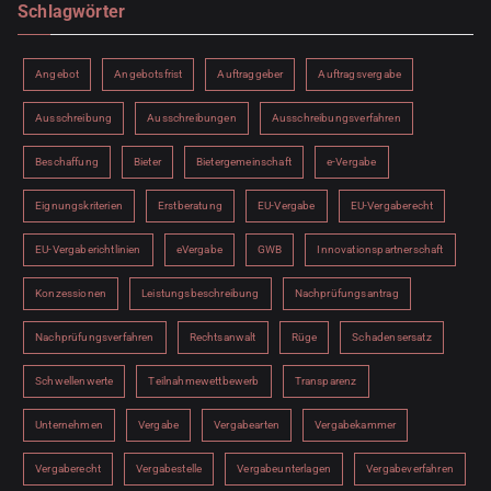
Schlagwörter
Angebot
Angebotsfrist
Auftraggeber
Auftragsvergabe
Ausschreibung
Ausschreibungen
Ausschreibungsverfahren
Beschaffung
Bieter
Bietergemeinschaft
e-Vergabe
Eignungskriterien
Erstberatung
EU-Vergabe
EU-Vergaberecht
EU-Vergaberichtlinien
eVergabe
GWB
Innovationspartnerschaft
Konzessionen
Leistungsbeschreibung
Nachprüfungsantrag
Nachprüfungsverfahren
Rechtsanwalt
Rüge
Schadensersatz
Schwellenwerte
Teilnahmewettbewerb
Transparenz
Unternehmen
Vergabe
Vergabearten
Vergabekammer
Vergaberecht
Vergabestelle
Vergabeunterlagen
Vergabeverfahren