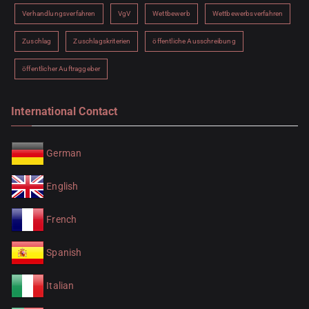
Verhandlungsverfahren
VgV
Wettbewerb
Wettbewerbsverfahren
Zuschlag
Zuschlagskriterien
öffentliche Ausschreibung
öffentlicher Auftraggeber
International Contact
German
English
French
Spanish
Italian