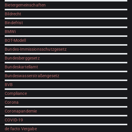
Bietergemeinschaften
Bildrecht
Bindefrist
BMWi
BOT-Modell
Bundes-Immissionsschutzgesetz
Bundesberggesetz
Bundeskartellamt
Bundeswasserstraßengesetz
BVB
Compliance
Corona
Coronapandemie
COVID-19
de facto Vergabe