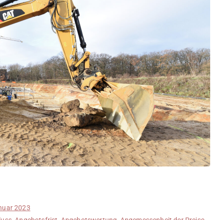
nuar 2023
luss
,
Angebotsfrist
,
Angebotswertung
,
Angemessenheit der Preise
,