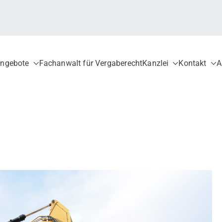
ngebote
Fachanwalt für Vergaberecht
Kanzlei
Kontakt
A
ergaberecht für öffentliche Auftraggebe
verfahren, Fachanwalt für Vergaberecht, EU-Vergaberecht, nationales V
ionen, Zuwendungen, GWB, VgV, UGVO, VoB/A, Rüge, Nachprüfungsverfa
Bieter
 Vergabe