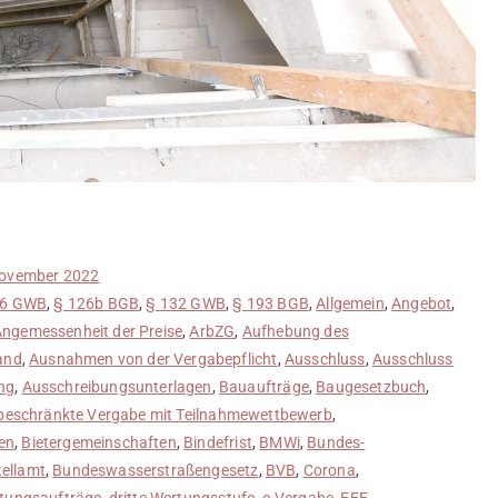
November 2022
06 GWB
,
§ 126b BGB
,
§ 132 GWB
,
§ 193 BGB
,
Allgemein
,
Angebot
,
ngemessenheit der Preise
,
ArbZG
,
Aufhebung des
and
,
Ausnahmen von der Vergabepflicht
,
Ausschluss
,
Ausschluss
ng
,
Ausschreibungsunterlagen
,
Bauaufträge
,
Baugesetzbuch
,
beschränkte Vergabe mit Teilnahmewettbewerb
,
en
,
Bietergemeinschaften
,
Bindefrist
,
BMWi
,
Bundes-
ellamt
,
Bundeswasserstraßengesetz
,
BVB
,
Corona
,