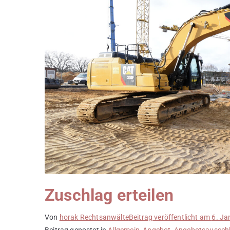
Zuschlag erteilen
Von
horak Rechtsanwälte
Beitrag veröffentlicht am
6. Ja
Beitrag gepostet in
Allgemein
,
Angebot
,
Angebotsaussch