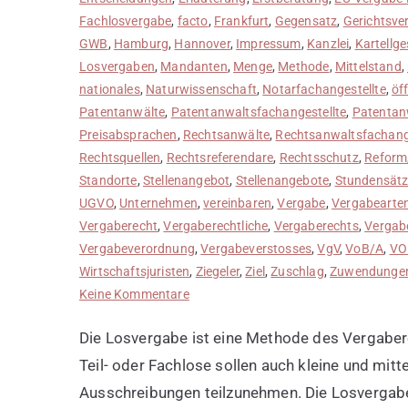
Fachlosvergabe
,
facto
,
Frankfurt
,
Gegensatz
,
Gerichtsve
GWB
,
Hamburg
,
Hannover
,
Impressum
,
Kanzlei
,
Kartellge
Losvergaben
,
Mandanten
,
Menge
,
Methode
,
Mittelstand
,
nationales
,
Naturwissenschaft
,
Notarfachangestellte
,
öf
Patentanwälte
,
Patentanwaltsfachangestellte
,
Patentan
Preisabsprachen
,
Rechtsanwälte
,
Rechtsanwaltsfachange
Rechtsquellen
,
Rechtsreferendare
,
Rechtsschutz
,
Reform
Standorte
,
Stellenangebot
,
Stellenangebote
,
Stundensät
UGVO
,
Unternehmen
,
vereinbaren
,
Vergabe
,
Vergabearte
Vergaberecht
,
Vergaberechtliche
,
Vergaberechts
,
Vergabe
Vergabeverordnung
,
Vergabeverstosses
,
VgV
,
VoB/A
,
VO
Wirtschaftsjuristen
,
Ziegeler
,
Ziel
,
Zuschlag
,
Zuwendunge
zu
Keine Kommentare
Losvergabe
Die Losvergabe ist eine Methode des Vergaberec
einsetzen
Teil- oder Fachlose sollen auch kleine und m
Ausschreibungen teilzunehmen. Die Losvergab