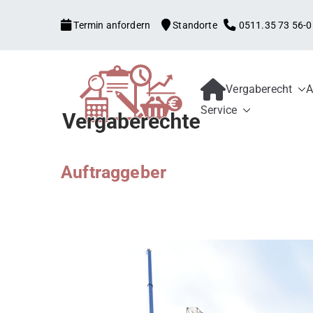
Zum
Termin anfordern
Standorte
0511.35 73 56-0
Inhalt
springen
Vergaberecht
A
Kanzlei mit V
Begleitung aller Vergabe
Service
Schwellenwerte, Konzess
Bewerber und 
Schadensersatz, erneute
Auftraggeber