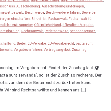
usschluss
,
Ausschreibung
,
Ausschreibungsunterlagen
,
ahmewettbewerb
,
Beschwerde
,
Beschwerdeverfahren
,
Bewerber
,
etergemeinschaften
,
Bindefrist
,
Fachanwalt
,
Fachanwalt für
entliche Auftraggeber
,
Öffentliche Hand
,
öffentliche Vergabe
,
ereinbarung
,
Rechtsanwalt
,
Rechtsanwälte
,
Schadensersatz
,
schaffung
,
Bieter
,
EU-Vergabe
,
EU-Vergaberecht
,
pacta sunt
berecht
,
Vergabeverfahren
,
Vertragsangebot
,
Zuschlag
uschlag im Vergaberecht. Findet der Zuschag laut §§
acta sunt servanda“, so ist der Zuschlag rechtens. Der
ts, von dem der Bieter nicht zurücktreten kann.
ht Wir sind Rechtsanwälte und kennen uns […]