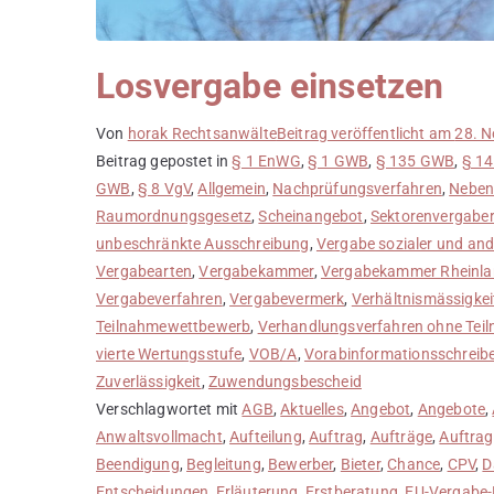
Losvergabe einsetzen
Von
horak Rechtsanwälte
Beitrag veröffentlicht am
28. 
Beitrag gepostet in
§ 1 EnWG
,
§ 1 GWB
,
§ 135 GWB
,
§ 14
GWB
,
§ 8 VgV
,
Allgemein
,
Nachprüfungsverfahren
,
Neben
Raumordnungsgesetz
,
Scheinangebot
,
Sektorenvergabe
unbeschränkte Ausschreibung
,
Vergabe sozialer und and
Vergabearten
,
Vergabekammer
,
Vergabekammer Rheinla
Vergabeverfahren
,
Vergabevermerk
,
Verhältnismässigkei
Teilnahmewettbewerb
,
Verhandlungsverfahren ohne Te
vierte Wertungsstufe
,
VOB/A
,
Vorabinformationsschreib
Zuverlässigkeit
,
Zuwendungsbescheid
Verschlagwortet mit
AGB
,
Aktuelles
,
Angebot
,
Angebote
,
Anwaltsvollmacht
,
Aufteilung
,
Auftrag
,
Aufträge
,
Auftrag
Beendigung
,
Begleitung
,
Bewerber
,
Bieter
,
Chance
,
CPV
,
D
Entscheidungen
,
Erläuterung
,
Erstberatung
,
EU-Vergabe-R