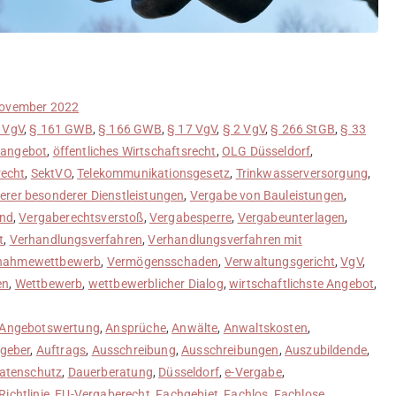
November 2022
 VgV
,
§ 161 GWB
,
§ 166 GWB
,
§ 17 VgV
,
§ 2 VgV
,
§ 266 StGB
,
§ 33
angebot
,
öffentliches Wirtschaftsrecht
,
OLG Düsseldorf
,
recht
,
SektVO
,
Telekommunikationsgesetz
,
Trinkwasserversorgung
,
erer besonderer Dienstleistungen
,
Vergabe von Bauleistungen
,
nd
,
Vergaberechtsverstoß
,
Vergabesperre
,
Vergabeunterlagen
,
t
,
Verhandlungsverfahren
,
Verhandlungsverfahren mit
ilnahmewettbewerb
,
Vermögensschaden
,
Verwaltungsgericht
,
VgV
,
en
,
Wettbewerb
,
wettbewerblicher Dialog
,
wirtschaftlichste Angebot
,
Angebotswertung
,
Ansprüche
,
Anwälte
,
Anwaltskosten
,
geber
,
Auftrags
,
Ausschreibung
,
Ausschreibungen
,
Auszubildende
,
atenschutz
,
Dauerberatung
,
Düsseldorf
,
e-Vergabe
,
ichtlinie
,
EU-Vergaberecht
,
Fachgebiet
,
Fachlos
,
Fachlose
,