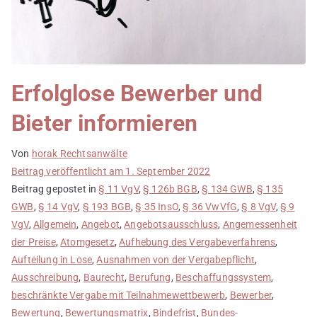
Erfolglose Bewerber und
Bieter informieren
Von
horak Rechtsanwälte
Beitrag veröffentlicht am
1. September 2022
Beitrag gepostet in
§ 11 VgV
,
§ 126b BGB
,
§ 134 GWB
,
§ 135
GWB
,
§ 14 VgV
,
§ 193 BGB
,
§ 35 InsO
,
§ 36 VwVfG
,
§ 8 VgV
,
§ 9
VgV
,
Allgemein
,
Angebot
,
Angebotsausschluss
,
Angemessenheit
der Preise
,
Atomgesetz
,
Aufhebung des Vergabeverfahrens
,
Aufteilung in Lose
,
Ausnahmen von der Vergabepflicht
,
Ausschreibung
,
Baurecht
,
Berufung
,
Beschaffungssystem
,
beschränkte Vergabe mit Teilnahmewettbewerb
,
Bewerber
,
Bewertung
,
Bewertungsmatrix
,
Bindefrist
,
Bundes-