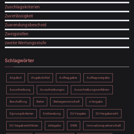
Zuschlagskriterien
Zuverlässigkeit
Zuwendungsbescheid
Zweigstellen
zweite Wertungsstufe
Schlagwörter
Angebot
Angebotsfrist
Auftraggeber
Auftragsvergabe
Ausschreibung
Ausschreibungen
Ausschreibungsverfahren
Beschaffung
Bieter
Bietergemeinschaft
e-Vergabe
Eignungskriterien
Erstberatung
EU-Vergabe
EU-Vergaberecht
EU-Vergaberichtlinien
eVergabe
GWB
Innovationspartnerschaft