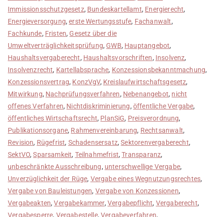
Immissionsschutzgesetz
,
Bundeskartellamt
,
Energierecht
,
Energieversorgung
,
erste Wertungsstufe
,
Fachanwalt
,
Fachkunde
,
Fristen
,
Gesetz über die
Umweltverträglichkeitsprüfung
,
GWB
,
Hauptangebot
,
Haushaltsvergaberecht
,
Haushaltsvorschriften
,
Insolvenz
,
Insolvenzrecht
,
Kartellabsprache
,
Konzessionsbekanntmachung
,
Konzessionsvertrag
,
KonzVgV
,
Kreislaufwirtschaftsgesetz
,
Mitwirkung
,
Nachprüfungsverfahren
,
Nebenangebot
,
nicht
offenes Verfahren
,
Nichtdiskriminierung
,
öffentliche Vergabe
,
öffentliches Wirtschaftsrecht
,
PlanSiG
,
Preisverordnung
,
Publikationsorgane
,
Rahmenvereinbarung
,
Rechtsanwalt
,
Revision
,
Rügefrist
,
Schadensersatz
,
Sektorenvergaberecht
,
SektVO
,
Sparsamkeit
,
Teilnahmefrist
,
Transparanz
,
unbeschränkte Ausschreibung
,
unterschwellige Vergabe
,
Unverzüglichkeit der Rüge
,
Vergabe eines Wegnutzungsrechtes
,
Vergabe von Bauleistungen
,
Vergabe von Konzessionen
,
Vergabeakten
,
Vergabekammer
,
Vergabepflicht
,
Vergaberecht
,
Vergabesperre
,
Vergabestelle
,
Vergabeverfahren
,