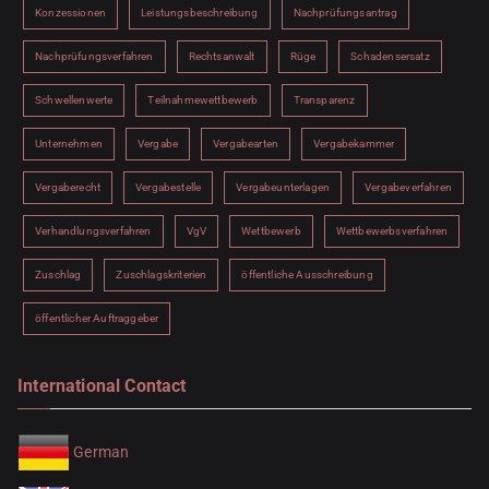
Konzessionen
Leistungsbeschreibung
Nachprüfungsantrag
Nachprüfungsverfahren
Rechtsanwalt
Rüge
Schadensersatz
Schwellenwerte
Teilnahmewettbewerb
Transparenz
Unternehmen
Vergabe
Vergabearten
Vergabekammer
Vergaberecht
Vergabestelle
Vergabeunterlagen
Vergabeverfahren
Verhandlungsverfahren
VgV
Wettbewerb
Wettbewerbsverfahren
Zuschlag
Zuschlagskriterien
öffentliche Ausschreibung
öffentlicher Auftraggeber
International Contact
German