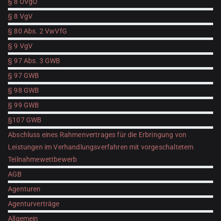
§ 8 UVgO
§ 8 VgV
§ 80 Abs. 2 VwVfG
§ 9 VgV
§ 97 Abs. 3 GWB
§ 97 GWB
§ 98 GWB
§ 99 GWB
§107 GWB
Abschluss eines Rahmenvertrages für die Erbringung von
Leistungen im Verhandlungsverfahren mit vorgeschaltetem
Teilnahmewettbewerb
AGB
Agenturen
Agenturverträge
Allgemein