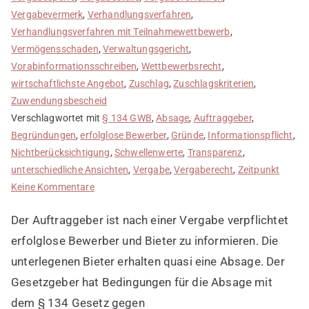
Vergabevermerk
,
Verhandlungsverfahren
,
Verhandlungsverfahren mit Teilnahmewettbewerb
,
Vermögensschaden
,
Verwaltungsgericht
,
Vorabinformationsschreiben
,
Wettbewerbsrecht
,
wirtschaftlichste Angebot
,
Zuschlag
,
Zuschlagskriterien
,
Zuwendungsbescheid
Verschlagwortet mit
§ 134 GWB
,
Absage
,
Auftraggeber
,
Begründungen
,
erfolglose Bewerber
,
Gründe
,
Informationspflicht
,
Nichtberücksichtigung
,
Schwellenwerte
,
Transparenz
,
unterschiedliche Ansichten
,
Vergabe
,
Vergaberecht
,
Zeitpunkt
zu
Keine Kommentare
Erfolglose
Der Auftraggeber ist nach einer Vergabe verpflichtet
Bewerber
und
erfolglose Bewerber und Bieter zu informieren. Die
Bieter
unterlegenen Bieter erhalten quasi eine Absage. Der
informieren
Gesetzgeber hat Bedingungen für die Absage mit
dem § 134 Gesetz gegen