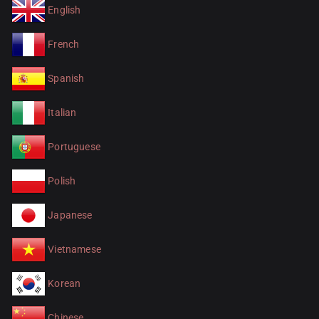
English
French
Spanish
Italian
Portuguese
Polish
Japanese
Vietnamese
Korean
Chinese