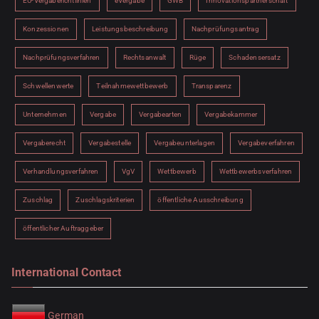
EU-Vergaberichtlinien
eVergabe
GWB
Innovationspartnerschaft
Konzessionen
Leistungsbeschreibung
Nachprüfungsantrag
Nachprüfungsverfahren
Rechtsanwalt
Rüge
Schadensersatz
Schwellenwerte
Teilnahmewettbewerb
Transparenz
Unternehmen
Vergabe
Vergabearten
Vergabekammer
Vergaberecht
Vergabestelle
Vergabeunterlagen
Vergabeverfahren
Verhandlungsverfahren
VgV
Wettbewerb
Wettbewerbsverfahren
Zuschlag
Zuschlagskriterien
öffentliche Ausschreibung
öffentlicher Auftraggeber
International Contact
German