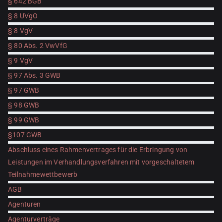
§ 642 BGB
§ 8 UVgO
§ 8 VgV
§ 80 Abs. 2 VwVfG
§ 9 VgV
§ 97 Abs. 3 GWB
§ 97 GWB
§ 98 GWB
§ 99 GWB
§107 GWB
Abschluss eines Rahmenvertrages für die Erbringung von
Leistungen im Verhandlungsverfahren mit vorgeschaltetem
Teilnahmewettbewerb
AGB
Agenturen
Agenturverträge