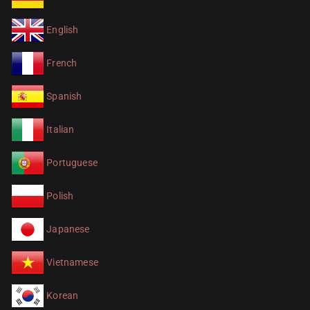
English
French
Spanish
Italian
Portuguese
Polish
Japanese
Vietnamese
Korean