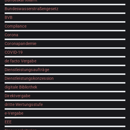
Bundeskartellamt
Bundeswasserstraßengesetz
BVB
Compliance
Corona
Coronapandemie
COVID-19
de facto Vergabe
Dienstleistungsaufträge
Dienstleistungskonzession
digitale Bibliothek
Direktvergabe
dritte Wertungsstufe
e-Vergabe
EEE