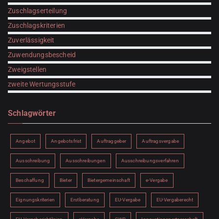
Zuschlagserteilung
Zuschlagskriterien
Zuverlässigkeit
Zuwendungsbescheid
Zweigstellen
zweite Wertungsstufe
Schlagwörter
Angebot
Angebotsfrist
Auftraggeber
Auftragsvergabe
Ausschreibung
Ausschreibungen
Ausschreibungsverfahren
Beschaffung
Bieter
Bietergemeinschaft
e-Vergabe
Eignungskriterien
Erstberatung
EU-Vergabe
EU-Vergaberecht