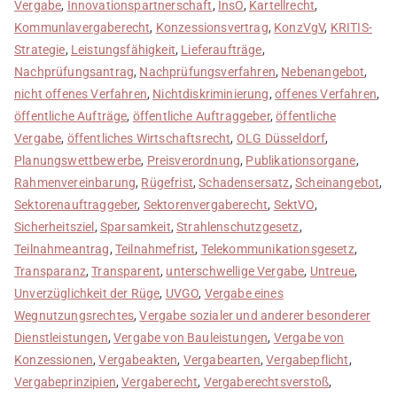
Vergabe
,
Innovationspartnerschaft
,
InsO
,
Kartellrecht
,
Kommunlavergaberecht
,
Konzessionsvertrag
,
KonzVgV
,
KRITIS-
Strategie
,
Leistungsfähigkeit
,
Lieferaufträge
,
Nachprüfungsantrag
,
Nachprüfungsverfahren
,
Nebenangebot
,
nicht offenes Verfahren
,
Nichtdiskriminierung
,
offenes Verfahren
,
öffentliche Aufträge
,
öffentliche Auftraggeber
,
öffentliche
Vergabe
,
öffentliches Wirtschaftsrecht
,
OLG Düsseldorf
,
Planungswettbewerbe
,
Preisverordnung
,
Publikationsorgane
,
Rahmenvereinbarung
,
Rügefrist
,
Schadensersatz
,
Scheinangebot
,
Sektorenauftraggeber
,
Sektorenvergaberecht
,
SektVO
,
Sicherheitsziel
,
Sparsamkeit
,
Strahlenschutzgesetz
,
Teilnahmeantrag
,
Teilnahmefrist
,
Telekommunikationsgesetz
,
Transparanz
,
Transparent
,
unterschwellige Vergabe
,
Untreue
,
Unverzüglichkeit der Rüge
,
UVGO
,
Vergabe eines
Wegnutzungsrechtes
,
Vergabe sozialer und anderer besonderer
Dienstleistungen
,
Vergabe von Bauleistungen
,
Vergabe von
Konzessionen
,
Vergabeakten
,
Vergabearten
,
Vergabepflicht
,
Vergabeprinzipien
,
Vergaberecht
,
Vergaberechtsverstoß
,