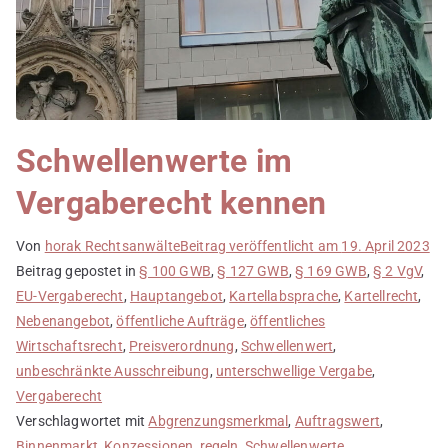
Schwellenwerte im
Vergaberecht kennen
Von
horak Rechtsanwälte
Beitrag veröffentlicht am
19. April 2023
Beitrag gepostet in
§ 100 GWB
,
§ 127 GWB
,
§ 169 GWB
,
§ 2 VgV
,
EU-Vergaberecht
,
Hauptangebot
,
Kartellabsprache
,
Kartellrecht
,
Nebenangebot
,
öffentliche Aufträge
,
öffentliches
Wirtschaftsrecht
,
Preisverordnung
,
Schwellenwert
,
unbeschränkte Ausschreibung
,
unterschwellige Vergabe
,
Vergaberecht
Verschlagwortet mit
Abgrenzungsmerkmal
,
Auftragswert
,
Binnenmarkt
,
Konzessionen
,
regeln
,
Schwellenwerte
,