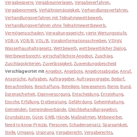
Vergabesperre
,
Vergabeunterlagen
,
Vergabeverfahren
,
Vergabevermerk
,
Verhältnismässigkeit
,
Verhandlungsverfahren
,
Verhandlungsverfahren mit Teilnahmewettbewerb
,
Verhandlungsverfahren ohne Teilnahmewettbewerb
,
Vermögensschaden
,
Verwaltungsgericht
,
vierte Wertungsstufe
,
VOB/A
,
VOB/B
,
VOL/B
,
Vorabinformationsschreiben
,
VSVgV
,
Wasserhaushaltsgesetz
,
Wettbewerb
,
wettbewerblicher Dialog
,
Wettbewerbsrecht
,
wirtschaftlichste Angebot
,
Zuschlag
,
Zuschlagskriterien
,
Zuverlässigkeit
,
Zuwendungsbescheid
Verschlagwortet mit
Angebot
,
Angebote
,
Angebotsabgabe
,
Anruf
,
Ansprüche
,
Aufgaben
,
Auftraggeber
,
Auftragsvergabe
,
Bedarf
,
Benachteiligte
,
Beschaffung
,
Beteiligte
,
bewiesenem
,
Bieter
,
Bund
,
Datensicherheit
,
Eigenversorgung
,
Entscheidung
,
Entstehung
,
Epoche
,
Erfüllung
,
Erstberatung
,
Gefährdung
,
Geheimhaltung
,
Gemeinden
,
Gemeindeverbände
,
Gleichbehandlungsgebot
,
Grundsätzen
,
Güter
,
GWB
,
Hände
,
Maßnahmen
,
Mitbewerber
,
Need-to-know-Prinzip
,
Personen
,
Schadensersatz
,
Sparsamkeit
,
Stelle
,
Umgang
,
Ursprung
,
Vergaberecht
,
Vergaberechts
,