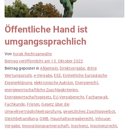
Öffentliche Hand ist
umgangssprachlich
Von
horak Rechtsanwälte
Beitrag veröffentlicht am
13. Oktober 2022
Beitrag gepostet in
Allgemein
,
Direktvergabe
,
dritte
Wertungsstufe
,
e-Vergabe
,
EEE
,
Einheitliche Europäische
Eigenerklärung
,
elektronische Auktion
,
Energierecht
,
energiewirtschaftliche Zuschlagkriterien
,
Energiewirtschaftsgesetz
,
EU-Vergaberecht
,
Fachanwalt
,
Fachkunde
,
Fristen
,
Gesetz über die
Umweltverträglichkeitsprüfung
,
gesetzliches Zuschlagverbot
,
Gleichbehandlung
,
GWB
,
Haushaltsvergaberecht
,
Inhouse-
Vergabe
,
Innovationspartnerschaft
,
Insolvenz
,
Insolvenzrecht
,