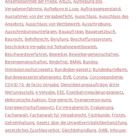
Angemessenheit der Preise
,
ArbZG
,
Aufhebung des
Vergabeverfahrens
,
Aufteilung in Lose
,
Auftragsgegenstand
,
Ausnahmen von der Vergabepflicht
,
Ausschluss
,
Ausschluss des
Angebots
,
Ausschluss von Wettbewerb
,
Ausschreibung
,
Ausschreibungsunterlagen
,
Bauaufträge
,
Baugesetzbuch
,
Baurecht
,
Beihilferecht
,
Berufung
,
Beschaffungssystem
,
beschränkte Vergabe mit Teilnahmewettbewerb
,
Beschwerdeverfahren
,
Bewerber
,
Bewerbergemeinschaften
,
Bietergemeinschaften
,
Bindefrist
,
BMWi
,
Bundes-
Immissionsschutzgesetz
,
Bundesberggesetz
,
Bundeskartellamt
,
Bundeswasserstraßengesetz
,
BVB
,
Corona
,
Coronapandemie
,
COVID-19
,
de facto Vergabe
,
Dienstleistungsaufträge
,
dritte
Wertungsstufe
,
e-Vergabe
,
EEE
,
Eisenbahnregulierungsgesetz
,
elektronische Auktion
,
Energierecht
,
Energieversorgung
,
Energiewirtschaftsgesetz
,
EU-Vergaberecht
,
Evaluierung
,
Fachanwalt
,
Fachanwalt für Vergaberecht
,
Fachkunde
,
Fristen
,
Geheimhaltung
,
Gesetz über die Umweltverträglichkeitsprüfung
,
gesetzliches Zuschlagverbot
,
Gleichbehandlung
,
GWB
,
Inhouse-