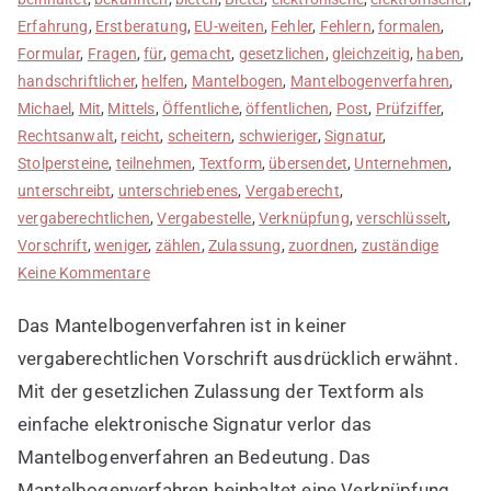
Erfahrung
,
Erstberatung
,
EU-weiten
,
Fehler
,
Fehlern
,
formalen
,
Formular
,
Fragen
,
für
,
gemacht
,
gesetzlichen
,
gleichzeitig
,
haben
,
handschriftlicher
,
helfen
,
Mantelbogen
,
Mantelbogenverfahren
,
Michael
,
Mit
,
Mittels
,
Öffentliche
,
öffentlichen
,
Post
,
Prüfziffer
,
Rechtsanwalt
,
reicht
,
scheitern
,
schwieriger
,
Signatur
,
Stolpersteine
,
teilnehmen
,
Textform
,
übersendet
,
Unternehmen
,
unterschreibt
,
unterschriebenes
,
Vergaberecht
,
vergaberechtlichen
,
Vergabestelle
,
Verknüpfung
,
verschlüsselt
,
Vorschrift
,
weniger
,
zählen
,
Zulassung
,
zuordnen
,
zuständige
zu
Keine Kommentare
Bedeutung
Das Mantelbogenverfahren ist in keiner
von
Mantelbogenverfahren
vergaberechtlichen Vorschrift ausdrücklich erwähnt.
Mit der gesetzlichen Zulassung der Textform als
einfache elektronische Signatur verlor das
Mantelbogenverfahren an Bedeutung. Das
Mantelbogenverfahren beinhaltet eine Verknüpfung