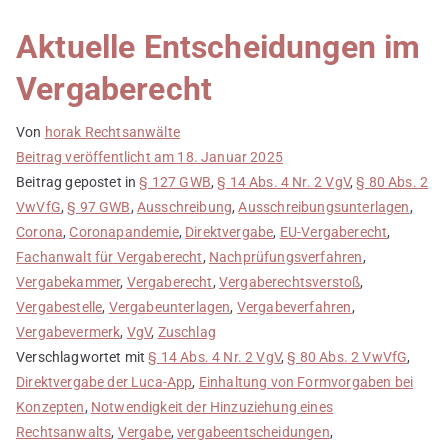
Aktuelle Entscheidungen im
Vergaberecht
Von
horak Rechtsanwälte
Beitrag veröffentlicht am
18. Januar 2025
Beitrag gepostet in
§ 127 GWB
,
§ 14 Abs. 4 Nr. 2 VgV
,
§ 80 Abs. 2
VwVfG
,
§ 97 GWB
,
Ausschreibung
,
Ausschreibungsunterlagen
,
Corona
,
Coronapandemie
,
Direktvergabe
,
EU-Vergaberecht
,
Fachanwalt für Vergaberecht
,
Nachprüfungsverfahren
,
Vergabekammer
,
Vergaberecht
,
Vergaberechtsverstoß
,
Vergabestelle
,
Vergabeunterlagen
,
Vergabeverfahren
,
Vergabevermerk
,
VgV
,
Zuschlag
Verschlagwortet mit
§ 14 Abs. 4 Nr. 2 VgV
,
§ 80 Abs. 2 VwVfG
,
Direktvergabe der Luca-App
,
Einhaltung von Formvorgaben bei
Konzepten
,
Notwendigkeit der Hinzuziehung eines
Rechtsanwalts
,
Vergabe
,
vergabeentscheidungen
,