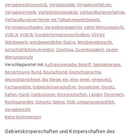
Vergaberechtsverstoß
,
Vergabestelle
,
Vergabeverfahren
,
Vergabevermerk
,
Verhältnismässigkeit
,
Verhandlungsverfahren
,
Verhandlungsverfahren mit Teilnahmewettbewerb
,
Vermögensschaden
,
Verwaltungsgericht
,
vierte Wertungsstufe
,
VOB/A
,
VOB/B
,
Vorabinformationsschreiben
,
VSVgV
,
Wettbewerb
,
wettbewerblicher Dialog
,
Wettbewerbsrecht
,
wirtschaftlichste Angebot
,
Zuschlag
,
Zuverlässigkeit
,
zweite
Wertungsstufe
Verschlagwortet mit
Auftragsvergabe
,
Begriff
,
beispielsweise
,
Bezeichnung
,
Bund
,
Deutschland
,
deutschsprachig
,
deutschsprachiger
,
die
,
Dieser
,
ein
,
eine
,
einen
,
eingesetzt
,
Fachanwältin
,
Gebietskörperschaften
,
Gemeinden
,
Gesetz
,
halten
,
Hand
,
Institutionen
,
Körperschaften
,
Länder
,
Österreich
,
Rechtsanwälte
,
Schweiz
,
Sektor
,
SGB
,
umgangssprachlich
,
Vergaberecht
zu
Keine Kommentare
Öffentliche
Gebietskörperschaften und Körperschaften des
Hand