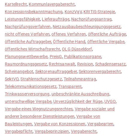
Kartellrecht
,
Kommunlavergaberecht
,
Konzessionsbekanntmachung
,
KonzVgV
,
KRITIS-Strategie
,
Leistungsfähigkeit
,
Lieferaufträge
,
Nachprüfungsantrag
,
Nachprüfungsverfahren
,
Netzausbaubeschleunigungsgesetz
,
nicht offenes Verfahren
,
offenes Verfahren
,
öffentliche Aufträge
,
öffentliche Auftraggeber
,
Öffentliche Hand
,
öffentliche Vergabe
,
öffentliches Wirtschaftsrecht
,
OLG Düsseldorf
,
Planungswettbewerbe
,
PreisG
,
Publikationsorgane
,
Raumordnungsgesetz
,
Rechtsanwalt
,
Revision
,
Schadensersatz
,
Scheinangebot
,
Sektorenauftraggeber
,
Sektorenvergaberecht
,
SektVO
,
Strahlenschutzgesetz
,
Teilnahmeantrag
,
Telekommunikationsgesetz
,
Transparent
,
Trinkwasserversorgung
,
unbeschränkte Ausschreibung
,
unterschwellige Vergabe
,
Unverzüglichkeit der Rüge
,
UVGO
,
Vergabe eines Wegnutzungsrechtes
,
Vergabe sozialer und
anderer besonderer Dienstleistungen
,
Vergabe von
Bauleistungen
,
Vergabe von Konzessionen
,
Vergabearten
,
Vergabepflicht
,
Vergabeprinzipien
,
Vergaberecht
,