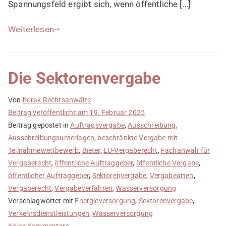
Spannungsfeld ergibt sich, wenn öffentliche […]
Weiterlesen
Die Sektorenvergabe
Von
horak Rechtsanwälte
Beitrag veröffentlicht am
19. Februar 2025
Beitrag gepostet in
Auftragsvergabe
,
Ausschreibung
,
Ausschreibungsunterlagen
,
beschränkte Vergabe mit
Teilnahmewettbewerb
,
Bieter
,
EU-Vergaberecht
,
Fachanwalt für
Vergaberecht
,
öffentliche Auftraggeber
,
öffentliche Vergabe
,
öffentlicher Auftraggeber
,
Sektorenvergabe
,
Vergabearten
,
Vergaberecht
,
Vergabeverfahren
,
Wasserversorgung
Verschlagwortet mit
Energieversorgung
,
Sektorenvergabe
,
Verkehrsdienstleistungen
,
Wasserversorgung
zu
Keine Kommentare