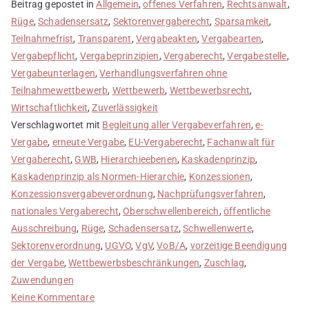
Beitrag gepostet in
Allgemein
,
offenes Verfahren
,
Rechtsanwalt
,
Rüge
,
Schadensersatz
,
Sektorenvergaberecht
,
Sparsamkeit
,
Teilnahmefrist
,
Transparent
,
Vergabeakten
,
Vergabearten
,
Vergabepflicht
,
Vergabeprinzipien
,
Vergaberecht
,
Vergabestelle
,
Vergabeunterlagen
,
Verhandlungsverfahren ohne
Teilnahmewettbewerb
,
Wettbewerb
,
Wettbewerbsrecht
,
Wirtschaftlichkeit
,
Zuverlässigkeit
Verschlagwortet mit
Begleitung aller Vergabeverfahren
,
e-
Vergabe
,
erneute Vergabe
,
EU-Vergaberecht
,
Fachanwalt für
Vergaberecht
,
GWB
,
Hierarchieebenen
,
Kaskadenprinzip
,
Kaskadenprinzip als Normen-Hierarchie
,
Konzessionen
,
Konzessionsvergabeverordnung
,
Nachprüfungsverfahren
,
nationales Vergaberecht
,
Oberschwellenbereich
,
öffentliche
Ausschreibung
,
Rüge
,
Schadensersatz
,
Schwellenwerte
,
Sektorenverordnung
,
UGVO
,
VgV
,
VoB/A
,
vorzeitige Beendigung
der Vergabe
,
Wettbewerbsbeschränkungen
,
Zuschlag
,
Zuwendungen
zu
Keine Kommentare