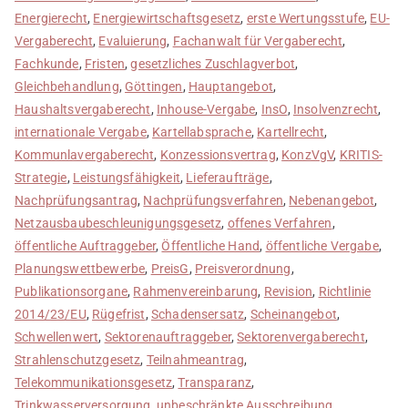
Energierecht
,
Energiewirtschaftsgesetz
,
erste Wertungsstufe
,
EU-
Vergaberecht
,
Evaluierung
,
Fachanwalt für Vergaberecht
,
Fachkunde
,
Fristen
,
gesetzliches Zuschlagverbot
,
Gleichbehandlung
,
Göttingen
,
Hauptangebot
,
Haushaltsvergaberecht
,
Inhouse-Vergabe
,
InsO
,
Insolvenzrecht
,
internationale Vergabe
,
Kartellabsprache
,
Kartellrecht
,
Kommunlavergaberecht
,
Konzessionsvertrag
,
KonzVgV
,
KRITIS-
Strategie
,
Leistungsfähigkeit
,
Lieferaufträge
,
Nachprüfungsantrag
,
Nachprüfungsverfahren
,
Nebenangebot
,
Netzausbaubeschleunigungsgesetz
,
offenes Verfahren
,
öffentliche Auftraggeber
,
Öffentliche Hand
,
öffentliche Vergabe
,
Planungswettbewerbe
,
PreisG
,
Preisverordnung
,
Publikationsorgane
,
Rahmenvereinbarung
,
Revision
,
Richtlinie
2014/23/EU
,
Rügefrist
,
Schadensersatz
,
Scheinangebot
,
Schwellenwert
,
Sektorenauftraggeber
,
Sektorenvergaberecht
,
Strahlenschutzgesetz
,
Teilnahmeantrag
,
Telekommunikationsgesetz
,
Transparanz
,
Trinkwasserversorgung
,
unbeschränkte Ausschreibung
,