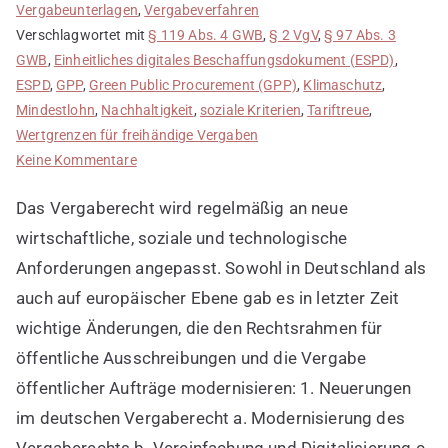
Vergabeunterlagen
,
Vergabeverfahren
Verschlagwortet mit
§ 119 Abs. 4 GWB
,
§ 2 VgV
,
§ 97 Abs. 3
GWB
,
Einheitliches digitales Beschaffungsdokument (ESPD)
,
ESPD
,
GPP
,
Green Public Procurement (GPP)
,
Klimaschutz
,
Mindestlohn
,
Nachhaltigkeit
,
soziale Kriterien
,
Tariftreue
,
Wertgrenzen für freihändige Vergaben
zu
Keine Kommentare
Neuerungen
Das Vergaberecht wird regelmäßig an neue
im
deutschen
wirtschaftliche, soziale und technologische
und
Anforderungen angepasst. Sowohl in Deutschland als
europäischen
auch auf europäischer Ebene gab es in letzter Zeit
Vergaberecht
wichtige Änderungen, die den Rechtsrahmen für
öffentliche Ausschreibungen und die Vergabe
öffentlicher Aufträge modernisieren: 1. Neuerungen
im deutschen Vergaberecht a. Modernisierung des
Vergaberechts b. Vereinfachung und Digitalisierung c.