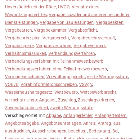
Unverzüglichkeit der Rüge
,
UVGO
,
Vergabe eines
Wegnutzungsrechtes
,
Vergabe sozialer und anderer besonderer
Dienstleistungen
,
Vergabe von Bauleistungen
,
Vergabeakten
,
Vergabearten
,
Vergabekammer
,
Vergabepflicht
,
Vergabeprinzipien
,
Vergaberecht
,
Vergaberechtsverstoß
,
Vergabesperre
,
Vergabeverfahren
,
Vergabevermerk
,
Verhältnismässigkeit
,
Verhandlungsverfahren
,
Verhandlungsverfahren mit Teilnahmewettbewerb
,
Verhandlungsverfahren ohne Teilnahmewettbewerb
,
Vermögensschaden
,
Verwaltungsgericht
,
vierte Wertungsstufe
,
VOB/B
,
Vorabinformationsschreiben
,
VSVgV
,
Wasserhaushaltsgesetz
,
Wettbewerb
,
Wettbewerbsrecht
,
wirtschaftlichste Angebot
,
Zuschlag
,
Zuschlagskriterien
,
Zuwendungsbescheid
,
zweite Wertungsstufe
Verschlagwortet mit
Abgabe
,
Anfängerfehler
,
Anfängerfehlern
,
Angebotsabgabe
,
Angebotsunterlagen
,
Anreiz
,
Antrag
,
aus
,
ausdrücklich
,
Ausschreibungen
,
beachten
,
Bedeutung
,
Bei
,
beinhaltet
,
bekannten
,
bieten
,
Bieter
,
elektronische
,
elektronischer
,