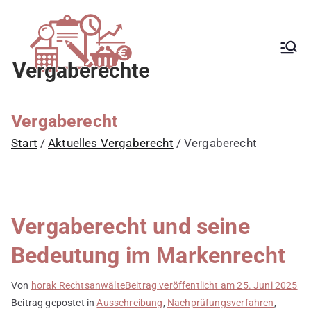
Zum
Inhalt
springen
Kanzlei mit
Begleitung aller
Vergabeverfahren, Fachanwalt
Vergaberecht für
für Vergaberecht, EU-
Vergaberecht, nationales
öffentliche
Vergaberecht, e-Vergabe,
Auftraggeber,
öffentliche Ausschreibung,
Vergaberecht
Schwellenwerte, Konzessionen,
Vergabestellen
Zuwendungen, GWB, VgV, UGVO,
Start
Aktuelles Vergaberecht
Vergaberecht
sowie Bewerber
VoB/A, Rüge,
Nachprüfungsverfahren,
und Bieter
Zuschlag, vorzeitige Beendigung
der Vergabe, Schadensersatz,
erneute Vergabe
Vergaberecht und seine
Bedeutung im Markenrecht
Von
horak Rechtsanwälte
Beitrag veröffentlicht am
25. Juni 2025
Beitrag gepostet in
Ausschreibung
,
Nachprüfungsverfahren
,