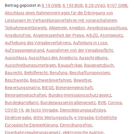
Beitrag gepostet in
§ 19 GWB
,
§ 193 BGB
,
§ 28 UVgO
,
§107 GWB
,
Abschluss eines Rahmenvertrages für die Erbringung von
Leistungen im Verhandlungsverfahren mit vorgeschaltetem
Teilnahmewettbewerb
,
Allgemein
,
Angebot
,
Angebotsausschluss
,
Angebotsfrist
,
Angemessenheit der Preise
,
ArbZG
,
Atomgesetz
,
Aufhebung des Vergabeverfahrens
,
Aufteilung in Lose
,
Auftragsgegenstand
,
Ausnahmen von der Vergabepflicht
,
Ausschluss
,
Ausschluss des Angebots
,
Ausschreibung
,
Ausschreibungsunterlagen
,
Bauaufträge
,
Baugesetzbuch
,
Baurecht
,
Beihilferecht
,
Berufung
,
Beschaffungssystem
,
Beschwerde
,
Beschwerdeverfahren
,
Bewerber
,
Bewertungsmatrix
,
BIEGE
,
Bietergemeinschaft
,
Bietergemeinschaften
,
Bundes-Immissionsschutzgesetz
,
Bundeskartellamt
,
Bundeswasserstraßengesetz
,
BVB
,
Corona
,
COVID-19
,
de facto Vergabe
,
Dienstleistungsaufträge
,
Direktvergabe
,
dritte Wertungsstufe
,
e-Vergabe
,
Einheitliche
Europäische Eigenerklärung
,
Einrecihungsfrist
,
Eisenbahnregulierungsgesetz
,
elektronische Auktion
,