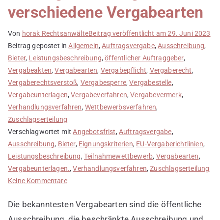
verschiedene Vergabearten
Von
horak Rechtsanwälte
Beitrag veröffentlicht am
29. Juni 2023
Beitrag gepostet in
Allgemein
,
Auftragsvergabe
,
Ausschreibung
,
Bieter
,
Leistungsbeschreibung
,
öffentlicher Auftraggeber
,
Vergabeakten
,
Vergabearten
,
Vergabepflicht
,
Vergaberecht
,
Vergaberechtsverstoß
,
Vergabesperre
,
Vergabestelle
,
Vergabeunterlagen
,
Vergabeverfahren
,
Vergabevermerk
,
Verhandlungsverfahren
,
Wettbewerbsverfahren
,
Zuschlagserteilung
Verschlagwortet mit
Angebotsfrist
,
Auftragsvergabe
,
Ausschreibung
,
Bieter
,
Eignungskriterien
,
EU-Vergaberichtlinien
,
Leistungsbeschreibung
,
Teilnahmewettbewerb
,
Vergabearten
,
Vergabeunterlagen.
,
Verhandlungsverfahren
,
Zuschlagserteilung
zu
Keine Kommentare
Im
Die bekanntesten Vergabearten sind die öffentliche
Vergaberecht
gibt
Ausschreibung, die beschränkte Ausschreibung und