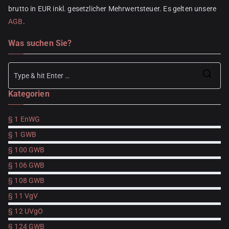
brutto in EUR inkl. gesetzlicher Mehrwertsteuer. Es gelten unsere
AGB
.
Was suchen Sie?
Se
Kategorien
for
§ 1 EnWG
§ 1 GWB
§ 100 GWB
§ 106 GWB
§ 108 GWB
§ 11 VgV
§ 12 UVgO
§ 124 GWB