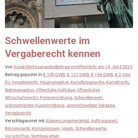
Schwellenwerte im
Vergaberecht kennen
Von
horak Rechtsanwälte
Beitrag veröffentlicht am
19. April 2023
Beitrag gepostet in
§ 100 GWB
,
§ 127 GWB
,
§ 169 GWB
,
§ 2 VgV
,
EU-Vergaberecht
,
Hauptangebot
,
Kartellabsprache
,
Kartellrecht
,
Nebenangebot
,
öffentliche Aufträge
,
öffentliches
Wirtschaftsrecht
,
Preisverordnung
,
Schwellenwert
,
unbeschränkte Ausschreibung
,
unterschwellige Vergabe
,
Vergaberecht
Verschlagwortet mit
Abgrenzungsmerkmal
,
Auftragswert
,
Binnenmarkt
,
Konzessionen
,
regeln
,
Schwellenwerte
,
Vorschriften
,
Wettbewerben