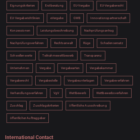
Eignungskriterien
Erstberatung
EU-Vergabe
EU-Vergaberecht
EU-Vergaberichtlinien
eVergabe
GWB
Innovationspartnerschaft
Konzessionen
Leistungsbeschreibung
Nachprüfungsantrag
Nachprüfungsverfahren
Rechtsanwalt
Rüge
Schadensersatz
Schwellenwerte
Teilnahmewettbewerb
Transparenz
Unternehmen
Vergabe
Vergabearten
Vergabekammer
Vergaberecht
Vergabestelle
Vergabeunterlagen
Vergabeverfahren
Verhandlungsverfahren
VgV
Wettbewerb
Wettbewerbsverfahren
Zuschlag
Zuschlagskriterien
öffentliche Ausschreibung
öffentlicher Auftraggeber
International Contact