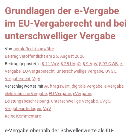
Grundlagen der e-Vergabe
im EU-Vergaberecht und bei
unterschwelliger Vergabe
Von
horak Rechtsanwälte
Beitrag veröffentlicht am
25. August 2020
Beitrag gepostet in
§ 11 VgV
,
§ 28 UVgO
,
§ 9 VgV
,
§ 97 GWB
,
e-
Vergabe
,
EU-Vergaberecht
,
unterschwellige Vergabe
,
UVGO
,
Vergaberecht
,
VgV
Verschlagwortet mit
Auftragswert
,
digitale Vergabe
,
e-Vergabe
,
elektronische Vergabe
,
EU-Vergabe
,
eVergabe
,
Leistungsbeschreibung
,
unterschwellige Vergabe
,
UVgO
,
Vergabeunterlagen
,
VgV
zu
Keine Kommentare
Grundlagen
e-Vergabe oberhalb der Schwellenwerte als EU-
der