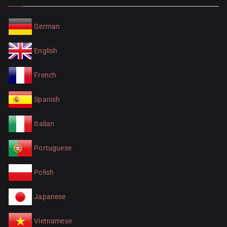
German
English
French
Spanish
Italian
Portuguese
Polish
Japanese
Vietnamese