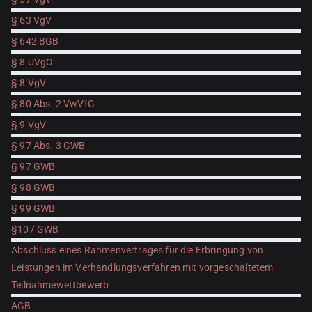
§ 63 VgV
§ 642 BGB
§ 8 UVgO
§ 8 VgV
§ 80 Abs. 2 VwVfG
§ 9 VgV
§ 97 Abs. 3 GWB
§ 97 GWB
§ 98 GWB
§ 99 GWB
§107 GWB
Abschluss eines Rahmenvertrages für die Erbringung von
Leistungen im Verhandlungsverfahren mit vorgeschaltetem
Teilnahmewettbewerb
AGB