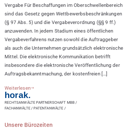
e-
Vergabe Für Beschaffungen im Oberschwellenbereich
Vergabe
sind das Gesetz gegen Wettbewerbsbeschränkungen
im
(§ 97 Abs. 5) und die Vergabeverordnung (§§ 9 ff.)
EU-
anzuwenden. In jedem Stadium eines öffentlichen
Vergaberecht
Vergabeverfahrens nutzen sowohl die Auftraggeber
und
bei
als auch die Unternehmen grundsätzlich elektronische
unterschwelliger
Mittel. Die elektronische Kommunikation betrifft
Vergabe
insbesondere die elektronische Veröffentlichung der
Auftragsbekanntmachung, der kostenfreien […]
Weiterlesen
horak.
RECHTSANWÄLTE PARTNERSCHAFT MBB /
FACHANWÄLTE / PATENTANWÄLTE /
Unsere Bürozeiten