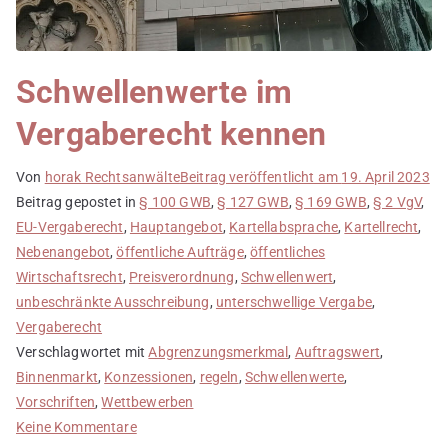
Schwellenwerte im
Vergaberecht kennen
Von
horak Rechtsanwälte
Beitrag veröffentlicht am
19. April 2023
Beitrag gepostet in
§ 100 GWB
,
§ 127 GWB
,
§ 169 GWB
,
§ 2 VgV
,
EU-Vergaberecht
,
Hauptangebot
,
Kartellabsprache
,
Kartellrecht
,
Nebenangebot
,
öffentliche Aufträge
,
öffentliches
Wirtschaftsrecht
,
Preisverordnung
,
Schwellenwert
,
unbeschränkte Ausschreibung
,
unterschwellige Vergabe
,
Vergaberecht
Verschlagwortet mit
Abgrenzungsmerkmal
,
Auftragswert
,
Binnenmarkt
,
Konzessionen
,
regeln
,
Schwellenwerte
,
Vorschriften
,
Wettbewerben
zu
Keine Kommentare