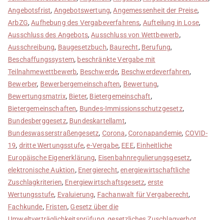
Angebotsfrist
,
Angebotswertung
,
Angemessenheit der Preise
,
ArbZG
,
Aufhebung des Vergabeverfahrens
,
Aufteilung in Lose
,
Ausschluss des Angebots
,
Ausschluss von Wettbewerb
,
Ausschreibung
,
Baugesetzbuch
,
Baurecht
,
Berufung
,
Beschaffungssystem
,
beschränkte Vergabe mit
Teilnahmewettbewerb
,
Beschwerde
,
Beschwerdeverfahren
,
Bewerber
,
Bewerbergemeinschaften
,
Bewertung
,
Bewertungsmatrix
,
Bieter
,
Bietergemeinschaft
,
Bietergemeinschaften
,
Bundes-Immissionsschutzgesetz
,
Bundesberggesetz
,
Bundeskartellamt
,
Bundeswasserstraßengesetz
,
Corona
,
Coronapandemie
,
COVID-
19
,
dritte Wertungsstufe
,
e-Vergabe
,
EEE
,
Einheitliche
Europäische Eigenerklärung
,
Eisenbahnregulierungsgesetz
,
elektronische Auktion
,
Energierecht
,
energiewirtschaftliche
Zuschlagkriterien
,
Energiewirtschaftsgesetz
,
erste
Wertungsstufe
,
Evaluierung
,
Fachanwalt für Vergaberecht
,
Fachkunde
,
Fristen
,
Gesetz über die
Umweltverträglichkeitsprüfung
,
gesetzliches Zuschlagverbot
,