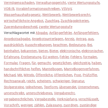
Vermögensschaden
,
Verwaltungsgericht
,
vierte Wertungsstufe
,
VOB/B
,
Vorabinformationsschreiben
,
VSVgV
,
Wasserhaushaltsgesetz
,
Wettbewerb
,
Wettbewerbsrecht
,
wirtschaftlichste Angebot
,
Zuschlag
,
Zuschlagskriterien
,
Zuwendungsbescheid
,
zweite Wertungsstufe
Verschlagwortet mit
Abgabe
,
Anfängerfehler
,
Anfängerfehlern
,
Angebotsabgabe
,
Angebotsunterlagen
,
Anreiz
,
Antrag
,
aus
,
ausdrücklich
,
Ausschreibungen
,
beachten
,
Bedeutung
,
Bei
,
beinhaltet
,
bekannten
,
bieten
,
Bieter
,
elektronische
,
elektronischer
,
Erfahrung
,
Erstberatung
,
EU-weiten
,
Fehler
,
Fehlern
,
formalen
,
Formular
,
Fragen
,
für
,
gemacht
,
gesetzlichen
,
gleichzeitig
,
haben
,
handschriftlicher
,
helfen
,
Mantelbogen
,
Mantelbogenverfahren
,
Michael
,
Mit
,
Mittels
,
Öffentliche
,
öffentlichen
,
Post
,
Prüfziffer
,
Rechtsanwalt
,
reicht
,
scheitern
,
schwieriger
,
Signatur
,
Stolpersteine
,
teilnehmen
,
Textform
,
übersendet
,
Unternehmen
,
unterschreibt
,
unterschriebenes
,
Vergaberecht
,
vergaberechtlichen
,
Vergabestelle
,
Verknüpfung
,
verschlüsselt
,
Vorschrift
,
weniger
,
zählen
,
Zulassung
,
zuordnen
,
zuständige