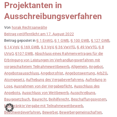
Projektanten in
Ausschreibungsverfahren
Von
horak Rechtsanwälte
Beitrag veröffentlicht am
17. August 2022
Beitrag gepostet in
§ 1 EnWG
,
§ 1 GWB
,
§ 100 GWB
,
§ 127 GWB
,
§ 14 VgV
,
§ 169 GWB
,
§ 3 VgV
,
§ 36 VwVfG
,
§ 49 VwVfG
,
§ 8
UVgO
,
§107 GWB
,
Abschluss eines Rahmenvertrages für die
Erbringung von Leistungen im Verhandlungsverfahren mit
vorgeschaltetem Teilnahmewettbewerb
,
Allgemein
,
Angebot
,
Angebotsausschluss
,
Angebotsfrist
,
Angebotswertung
,
ArbZG
,
Atomgesetz
,
Aufhebung des Vergabeverfahrens
,
Aufteilung in
Lose
,
Ausnahmen von der Vergabepflicht
,
Ausschluss des
Angebots
,
Ausschluss von Wettbewerb
,
Ausschreibung
,
Baugesetzbuch
,
Baurecht
,
Beihilferecht
,
Beschaffungssystem
,
beschränkte Vergabe mit Teilnahmewettbewerb
,
Beschwerdeverfahren
,
Bewerber
,
Bewerbergemeinschaften
,