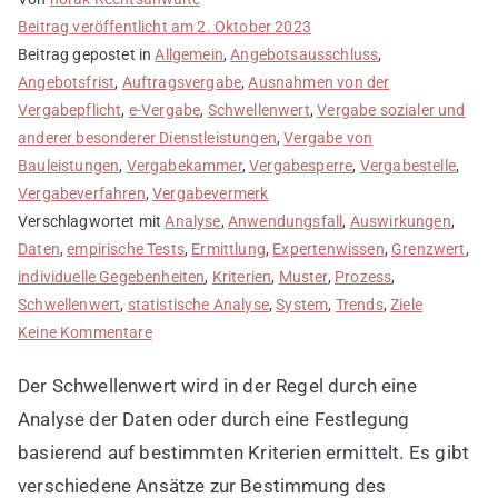
Beitrag veröffentlicht am
2. Oktober 2023
Beitrag gepostet in
Allgemein
,
Angebotsausschluss
,
Angebotsfrist
,
Auftragsvergabe
,
Ausnahmen von der
Vergabepflicht
,
e-Vergabe
,
Schwellenwert
,
Vergabe sozialer und
anderer besonderer Dienstleistungen
,
Vergabe von
Bauleistungen
,
Vergabekammer
,
Vergabesperre
,
Vergabestelle
,
Vergabeverfahren
,
Vergabevermerk
Verschlagwortet mit
Analyse
,
Anwendungsfall
,
Auswirkungen
,
Daten
,
empirische Tests
,
Ermittlung
,
Expertenwissen
,
Grenzwert
,
individuelle Gegebenheiten
,
Kriterien
,
Muster
,
Prozess
,
Schwellenwert
,
statistische Analyse
,
System
,
Trends
,
Ziele
zu
Keine Kommentare
Ermittlung
Der Schwellenwert wird in der Regel durch eine
des
Schwellenwerts
Analyse der Daten oder durch eine Festlegung
basierend auf bestimmten Kriterien ermittelt. Es gibt
verschiedene Ansätze zur Bestimmung des