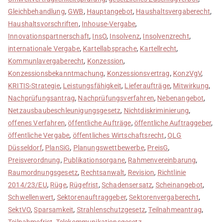
Gleichbehandlung
,
GWB
,
Hauptangebot
,
Haushaltsvergaberecht
,
Haushaltsvorschriften
,
Inhouse-Vergabe
,
Innovationspartnerschaft
,
InsO
,
Insolvenz
,
Insolvenzrecht
,
internationale Vergabe
,
Kartellabsprache
,
Kartellrecht
,
Kommunlavergaberecht
,
Konzession
,
Konzessionsbekanntmachung
,
Konzessionsvertrag
,
KonzVgV
,
KRITIS-Strategie
,
Leistungsfähigkeit
,
Lieferaufträge
,
Mitwirkung
,
Nachprüfungsantrag
,
Nachprüfungsverfahren
,
Nebenangebot
,
Netzausbaubeschleunigungsgesetz
,
Nichtdiskriminierung
,
offenes Verfahren
,
öffentliche Aufträge
,
öffentliche Auftraggeber
,
öffentliche Vergabe
,
öffentliches Wirtschaftsrecht
,
OLG
Düsseldorf
,
PlanSiG
,
Planungswettbewerbe
,
PreisG
,
Preisverordnung
,
Publikationsorgane
,
Rahmenvereinbarung
,
Raumordnungsgesetz
,
Rechtsanwalt
,
Revision
,
Richtlinie
2014/23/EU
,
Rüge
,
Rügefrist
,
Schadensersatz
,
Scheinangebot
,
Schwellenwert
,
Sektorenauftraggeber
,
Sektorenvergaberecht
,
SektVO
,
Sparsamkeit
,
Strahlenschutzgesetz
,
Teilnahmeantrag
,
Teilnahmefrist
,
Telekommunikationsgesetz
,