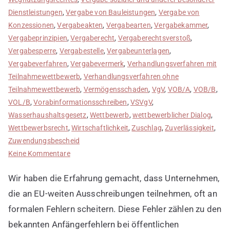
Dienstleistungen
,
Vergabe von Bauleistungen
,
Vergabe von
Konzessionen
,
Vergabeakten
,
Vergabearten
,
Vergabekammer
,
Vergabeprinzipien
,
Vergaberecht
,
Vergaberechtsverstoß
,
Vergabesperre
,
Vergabestelle
,
Vergabeunterlagen
,
Vergabeverfahren
,
Vergabevermerk
,
Verhandlungsverfahren mit
Teilnahmewettbewerb
,
Verhandlungsverfahren ohne
Teilnahmewettbewerb
,
Vermögensschaden
,
VgV
,
VOB/A
,
VOB/B
,
VOL/B
,
Vorabinformationsschreiben
,
VSVgV
,
Wasserhaushaltsgesetz
,
Wettbewerb
,
wettbewerblicher Dialog
,
Wettbewerbsrecht
,
Wirtschaftlichkeit
,
Zuschlag
,
Zuverlässigkeit
,
Zuwendungsbescheid
zu
Keine Kommentare
Anfängerfehler
Wir haben die Erfahrung gemacht, dass Unternehmen,
bei
öffentlichen
die an EU-weiten Ausschreibungen teilnehmen, oft an
Ausschreibungen
formalen Fehlern scheitern. Diese Fehler zählen zu den
bekannten Anfängerfehlern bei öffentlichen