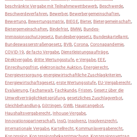
beschränkte Vergabe mit Teilnahmewettbewerb
,
Beschwerde
,
Beschwerdeverfahren
,
Bewerber
,
Bewerbergemeinschaften
,
Bewertung
,
Bewertungsmatrix
,
BIEGE
,
Bieter
,
Bietergemeinschaft
,
Bietergemeinschaften
,
Bindefrist
,
BMWi
,
Bundes-
Immissionsschutzgesetz
,
Bundesberggesetz
,
Bundeskartellamt
,
Bundeswasserstraßengesetz
,
BVB
,
Corona
,
Coronapandemie
,
COVID-19
,
de facto Vergabe
,
Dienstleistungsaufträge
,
Direktvergabe
,
dritte Wertungsstufe
,
e-Vergabe
,
EEE
,
Einrecihungsfrist
,
elektronische Auktion
,
Energierecht
,
Energieversorgung
,
energiewirtschaftliche Zuschlagkriterien
,
Energiewirtschaftsgesetz
,
erste Wertungsstufe
,
EU-Vergaberecht
,
Evaluierung
,
Fachanwalt
,
Fachkunde
,
Fristen
,
Gesetz über die
Umweltverträglichkeitsprüfung
,
gesetzliches Zuschlagverbot
,
Gleichbehandlung
,
Göttingen
,
GWB
,
Hauptangebot
,
Haushaltsvergaberecht
,
Inhouse-Vergabe
,
Innovationspartnerschaft
,
InsO
,
Insolvenz
,
Insolvenzrecht
,
internationale Vergabe
,
Kartellrecht
,
Kommunlavergaberecht
,
Konzession
,
Konzessionsbekanntmachung
,
Konzessionsvertrag
,