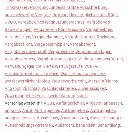
Trinkwasserversorgung
,
unbeschränkte Ausschreibung
,
unterschwellige Vergabe
,
Untreue
,
Unverzüglichkeit der Rüge
,
UVGO
,
Vergabe eines Wegnutzungsrechtes
,
Vergabe von
Bauleistungen
,
Vergabe von Konzessionen
,
Vergabeakten
,
Vergabearten
,
Vergabekammer
,
Vergabekammer Rheinland
,
Vergabepflicht
,
Vergabeprinzipien
,
Vergaberecht
,
Vergaberechtsverstoß
,
Vergabestelle
,
Vergabeunterlagen
,
Vergabevermerk
,
Verhältnismässigkeit
,
Verhandlungsverfahren
,
Verwaltungsgericht
,
vierte Wertungsstufe
,
VOB/A
,
Vorabinformationsschreiben
,
Wasserhaushaltsgesetz
,
wettbewerblicher Dialog
,
Wettbewerbsrecht
,
wirtschaftlichste
Angebot
,
Zuschlag
,
Zuschlagskriterien
,
Zuverlässigkeit
,
Zuwendungsbescheid
,
zweite Wertungsstufe
Verschlagwortet mit
AGBs
,
Anfängerfehler
,
Angebot
,
anpassen
,
anpasst
,
Anruf
,
Auftraggeber
,
Auftraggebers
,
Auftraggebes
,
ausgeschlossen
,
Ausschluss
,
Ausschreibung
,
Ausschreibungen
,
Ausschreibungsverfahren
,
Außerdem
,
behandeln
,
Behandlung
,