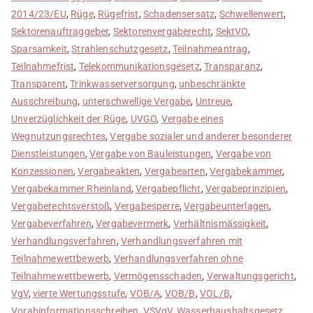
2014/23/EU
,
Rüge
,
Rügefrist
,
Schadensersatz
,
Schwellenwert
,
Sektorenauftraggeber
,
Sektorenvergaberecht
,
SektVO
,
Sparsamkeit
,
Strahlenschutzgesetz
,
Teilnahmeantrag
,
Teilnahmefrist
,
Telekommunikationsgesetz
,
Transparanz
,
Transparent
,
Trinkwasserversorgung
,
unbeschränkte
Ausschreibung
,
unterschwellige Vergabe
,
Untreue
,
Unverzüglichkeit der Rüge
,
UVGO
,
Vergabe eines
Wegnutzungsrechtes
,
Vergabe sozialer und anderer besonderer
Dienstleistungen
,
Vergabe von Bauleistungen
,
Vergabe von
Konzessionen
,
Vergabeakten
,
Vergabearten
,
Vergabekammer
,
Vergabekammer Rheinland
,
Vergabepflicht
,
Vergabeprinzipien
,
Vergaberechtsverstoß
,
Vergabesperre
,
Vergabeunterlagen
,
Vergabeverfahren
,
Vergabevermerk
,
Verhältnismässigkeit
,
Verhandlungsverfahren
,
Verhandlungsverfahren mit
Teilnahmewettbewerb
,
Verhandlungsverfahren ohne
Teilnahmewettbewerb
,
Vermögensschaden
,
Verwaltungsgericht
,
VgV
,
vierte Wertungsstufe
,
VOB/A
,
VOB/B
,
VOL/B
,
Vorabinformationsschreiben
,
VSVgV
,
Wasserhaushaltsgesetz
,