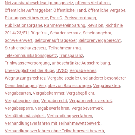
Netzausbaubeschleunigungsgesetz
,
offenes Verfahren
,
öffentliche Auftraggeber
,
Öffentliche Hand
,
öffentliche Vergabe
,
Planungswettbewerbe
,
PreisG
,
Preisverordnung
,
Publikationsorgane
,
Rahmenvereinbarung
,
Revision
,
Richtlinie
2014/23/EU
,
Rügefrist
,
Schadensersatz
,
Scheinangebot
,
Schwellenwert
,
Sektorenauftraggeber
,
Sektorenvergaberecht
,
Strahlenschutzgesetz
,
Teilnahmeantrag
,
Telekommunikationsgesetz
,
Transparanz
,
Trinkwasserversorgung
,
unbeschränkte Ausschreibung
,
Unverzüglichkeit der Rüge
,
UVGO
,
Vergabe eines
Wegnutzungsrechtes
,
Vergabe sozialer und anderer besonderer
Dienstleistungen
,
Vergabe von Bauleistungen
,
Vergabeakten
,
Vergabearten
,
Vergabekammer
,
Vergabepflicht
,
Vergabeprinzipien
,
Vergaberecht
,
Vergaberechtsverstoß
,
Vergabesperre
,
Vergabeverfahren
,
Vergabevermerk
,
Verhältnismässigkeit
,
Verhandlungsverfahren
,
Verhandlungsverfahren mit Teilnahmewettbewerb
,
Verhandlungsverfahren ohne Teilnahmewettbewerb
,