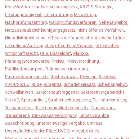
KonzVgV
,
Kreislaufwirtschaftsgesetz
,
KRITIS-Strategie
,
Leistungsfähigkeit
,
Lieferaufträge
,
Mitwirkung
,
Nachprüfungsantrag
,
Nachprüfungsverfahren
,
Nebenangebot
,
Netzausbaubeschleunigungsgesetz
,
nicht offenes Verfahren
,
Nichtdiskriminierung
,
offenes Verfahren
,
öffentliche Aufträge
,
öffentliche Auftraggeber
,
öffentliche Vergabe
,
öffentliches
Wirtschaftsrecht
,
OLG Düsseldorf
,
PlanSiG
,
Planungswettbewerbe
,
PreisG
,
Preisverordnung
,
Publikationsorgane
,
Rahmenvereinbarung
,
Raumordnungsgesetz
,
Rechtsanwalt
,
Revision
,
Richtlinie
2014/23/EU
,
Rüge
,
Rügefrist
,
Schadensersatz
,
Scheinangebot
,
Schwellenwert
,
Sektorenauftraggeber
,
Sektorenvergaberecht
,
SektVO
,
Sparsamkeit
,
Strahlenschutzgesetz
,
Teilnahmeantrag
,
Teilnahmefrist
,
Telekommunikationsgesetz
,
Transparanz
,
Transparent
,
Trinkwasserversorgung
,
unbeschränkte
Ausschreibung
,
unterschwellige Vergabe
,
Untreue
,
Unverzüglichkeit der Rüge
,
UVGO
,
Vergabe eines
Wegnutzungsrechtes
,
Vergabe sozialer und anderer besonderer