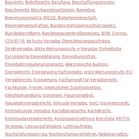
Baurecht
,
Beihilferecht
,
Berufung
,
Beschaffungssystem
,
Beschwerde
,
Beschwerdeverfahren
,
Bewerber
,
Bewertungsmatrix
,
BIEGE
,
Bietergemeinschaft
,
Bietergemeinschaften
,
Bundes-Immissionsschutzgesetz
,
Bundeskartellamt
,
Bundeswasserstraßengesetz
,
BVB
,
Corona
,
COVID-19
,
de facto Vergabe
,
Dienstleistungsaufträge
,
Direktvergabe
,
dritte Wertungsstufe
,
e-Vergabe
,
Einheitliche
Europäische Eigenerklärung
,
Einrecihungsfrist
,
Eisenbahnregulierungsgesetz
,
elektronische Auktion
,
Energierecht
,
Energiewirtschaftsgesetz
,
erste Wertungsstufe
,
EU-
Vergaberecht
,
Evaluierung
,
Fachanwalt für Vergaberecht
,
Fachkunde
,
Fristen
,
gesetzliches Zuschlagverbot
,
Gleichbehandlung
,
Göttingen
,
Hauptangebot
,
Haushaltsvergaberecht
,
Inhouse-Vergabe
,
InsO
,
Insolvenzrecht
,
internationale Vergabe
,
Kartellabsprache
,
Kartellrecht
,
Kommunlavergaberecht
,
Konzessionsvertrag
,
KonzVgV
,
KRITIS-
Strategie
,
Leistungsfähigkeit
,
Lieferaufträge
,
Nachprüfungsantrag
,
Nachprüfungsverfahren
,
Nebenangebot
,