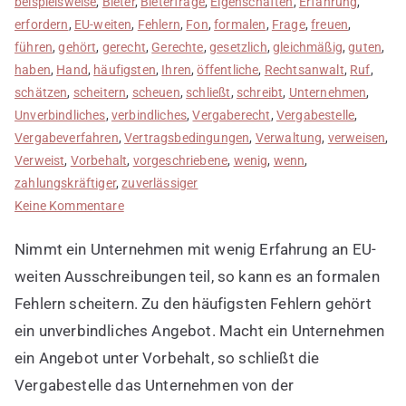
beispielsweise
,
Bieter
,
Bieterfrage
,
Eigenschaften
,
Erfahrung
,
erfordern
,
EU-weiten
,
Fehlern
,
Fon
,
formalen
,
Frage
,
freuen
,
führen
,
gehört
,
gerecht
,
Gerechte
,
gesetzlich
,
gleichmäßig
,
guten
,
haben
,
Hand
,
häufigsten
,
Ihren
,
öffentliche
,
Rechtsanwalt
,
Ruf
,
schätzen
,
scheitern
,
scheuen
,
schließt
,
schreibt
,
Unternehmen
,
Unverbindliches
,
verbindliches
,
Vergaberecht
,
Vergabestelle
,
Vergabeverfahren
,
Vertragsbedingungen
,
Verwaltung
,
verweisen
,
Verweist
,
Vorbehalt
,
vorgeschriebene
,
wenig
,
wenn
,
zahlungskräftiger
,
zuverlässiger
zu
Keine Kommentare
Anfängerfehler
Nimmt ein Unternehmen mit wenig Erfahrung an EU-
2:
Unverbindliches
weiten Ausschreibungen teil, so kann es an formalen
Angebot
Fehlern scheitern. Zu den häufigsten Fehlern gehört
machen
ein unverbindliches Angebot. Macht ein Unternehmen
ein Angebot unter Vorbehalt, so schließt die
Vergabestelle das Unternehmen von der