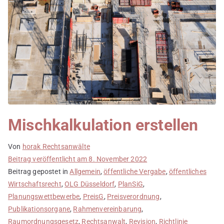
Mischkalkulation erstellen
Von
horak Rechtsanwälte
Beitrag veröffentlicht am
8. November 2022
Beitrag gepostet in
Allgemein
,
öffentliche Vergabe
,
öffentliches
Wirtschaftsrecht
,
OLG Düsseldorf
,
PlanSiG
,
Planungswettbewerbe
,
PreisG
,
Preisverordnung
,
Publikationsorgane
,
Rahmenvereinbarung
,
Raumordnungsgesetz
,
Rechtsanwalt
,
Revision
,
Richtlinie