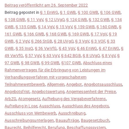
Beitrag veröffentlicht am
26. September 2022
Beitrag gepostet in
§ 1 EnWG
,
§ 1 GWB
,
§ 100 GWB
,
§ 106 GWB
,
§ 108 GWB
,
§ 11 VgV
,
§ 12 UVgO
,
§ 124 GWB
,
§ 132 GWB
,
§ 134
GWB
,
§ 135 GWB
,
§ 14 VgV
,
§ 15 VgV
,
§ 159 GWB
,
§ 160 GWB
,
§
161 GWB
,
§ 166 GWB
,
§ 168 GWB
,
§ 169 GWB
,
§ 17 VgV
,
§ 19
GWB
,
§ 2 VgV
,
§ 266 StGB
,
§ 28 UVgO
,
§ 3 VgV
,
§ 3 VOF
,
§ 33
GWB
,
§ 35 InsO
,
§ 36 VwVfG
,
§ 43 VgV
,
§ 46 EnWG
,
§ 47 EnWG
,
§
49 VwVfG
,
§ 57 VgV
,
§ 63 VgV
,
§ 642 BGB
,
§ 8 UVgO
,
§ 8 VgV
,
§
97 GWB
,
§ 98 GWB
,
§ 99 GWB
,
§107 GWB
,
Abschluss eines
Rahmenvertrages für die Erbringung von Leistungen im
Verhandlungsverfahren mit vorgeschaltetem
Teilnahmewettbewerb
,
Allgemein
,
Angebot
,
Angebotsausschluss
,
Angebotsfrist
,
Angebotswertung
,
Angemessenheit der Preise
,
ArbZG
,
Atomgesetz
,
Aufhebung des Vergabeverfahrens
,
Aufteilung in Lose
,
Ausschluss
,
Ausschluss des Angebots
,
Ausschluss von Wettbewerb
,
Ausschreibung
,
Ausschreibungsunterlagen
,
Bauaufträge
,
Baugesetzbuch
,
Baurecht
,
Beihilferecht
,
Berufung
,
Beschaffungssystem
,