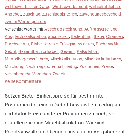
wettbewerblicher Dialog
,
Wettbewerbsrecht
,
wirtschaftlichste
Angebot
,
Zuschlag
,
Zuschlagskriterien
,
Zuwendungsbescheid
,
zweite Wertungsstufe
Verschlagwortet mit
Abschlagsrechnung
,
Auftragserteilung
,
Ausgleichskalkulation
,
auspreisen
,
Bedeutung
,
Bieter
,
Chancen
,
Durchschnitt
,
Einheitspreise
,
Erfolgsaussichten
,
Fachanwältin
,
Gebot
,
Gesamtbauvorhaben
,
Gewinn
,
Kalkulation
,
Mantelbogenverfahren
,
Mischkalkulation
,
Mischkalkulationen
,
Mischung
,
Nachtragspotential
,
niedrig
,
Positionen
,
Preise
,
Vergaberecht
,
Vorgehen
,
Zweck
zu
Keine Kommentare
Mischkalkulation
Setzen Bieter Einheitspreise für bestimmte
erstellen
Positionen bei einem Gebot bewusst zu niedrig an
und dafür Preise anderer Positionen zu hoch, so
erstellen sie eine Mischkalkulation. Wir sind
Rechtsanwälte und kennen uns aus im Vergaberecht.