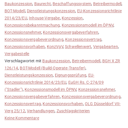
Baukonzession
,
Baurecht
,
Beschaffungssystem
,
Betreibermodell
,
BOT-Modell
,
Dienstleistungskonzession
,
EU-Konzessionsrichtlinie
2014/23/EU
,
Inhouse-Vergabe
,
Konzession
,
Konzessionsbekanntmachung
,
Konzessionsmodell im ÖPNV
,
Konzessionsnehmer
,
Konzessionsvergabeverfahren
,
Konzessionsvergabeverordnung
,
Konzessionsvertrag
,
Konzessionsvorhaben
,
KonzVgV
,
Schwellenwert
,
Vergabearten
,
Vergabestelle
Verschlagwortet mit
Baukonzession
,
Betreibermodell
,
BGH X ZR
126/14
,
BOT-Modell (Build-Operate-Transfer)
,
Dienstleistungskonzession
,
Eignungsprüfung
,
EU-
Konzessionsrichtlinie 2014/23/EU
,
EuGH Rs. C-274/09
("Stadler")
,
Konzessionsmodell im ÖPNV
,
Konzessionsnehmer
,
Konzessionsvergabeverfahren
,
Konzessionsvergabeverordnung
,
Konzessionsvertrag
,
Konzessionsvorhaben
,
OLG Düsseldorf VII-
Verg 25/12
,
Verhandlungen
,
Zuschlagskriterien
zu
Keine Kommentare
Vergaberecht