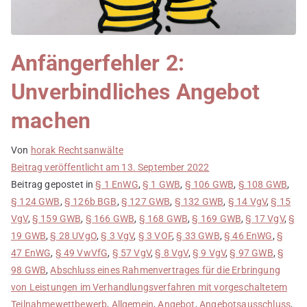
Anfängerfehler 2:
Unverbindliches Angebot
machen
Von
horak Rechtsanwälte
Beitrag veröffentlicht am
13. September 2022
Beitrag gepostet in
§ 1 EnWG
,
§ 1 GWB
,
§ 106 GWB
,
§ 108 GWB
,
§ 124 GWB
,
§ 126b BGB
,
§ 127 GWB
,
§ 132 GWB
,
§ 14 VgV
,
§ 15
VgV
,
§ 159 GWB
,
§ 166 GWB
,
§ 168 GWB
,
§ 169 GWB
,
§ 17 VgV
,
§
19 GWB
,
§ 28 UVgO
,
§ 3 VgV
,
§ 3 VOF
,
§ 33 GWB
,
§ 46 EnWG
,
§
47 EnWG
,
§ 49 VwVfG
,
§ 57 VgV
,
§ 8 VgV
,
§ 9 VgV
,
§ 97 GWB
,
§
98 GWB
,
Abschluss eines Rahmenvertrages für die Erbringung
von Leistungen im Verhandlungsverfahren mit vorgeschaltetem
Teilnahmewettbewerb
,
Allgemein
,
Angebot
,
Angebotsausschluss
,