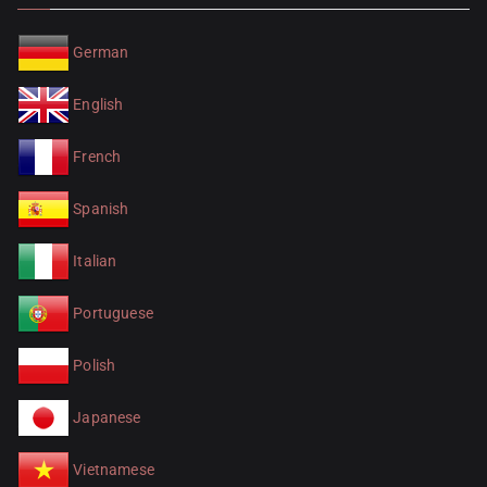
German
English
French
Spanish
Italian
Portuguese
Polish
Japanese
Vietnamese