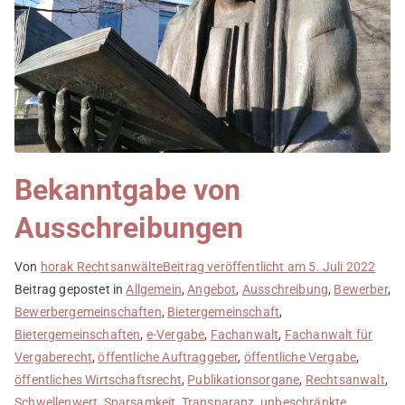
Bekanntgabe von
Ausschreibungen
Von
horak Rechtsanwälte
Beitrag veröffentlicht am
5. Juli 2022
Beitrag gepostet in
Allgemein
,
Angebot
,
Ausschreibung
,
Bewerber
,
Bewerbergemeinschaften
,
Bietergemeinschaft
,
Bietergemeinschaften
,
e-Vergabe
,
Fachanwalt
,
Fachanwalt für
Vergaberecht
,
öffentliche Auftraggeber
,
öffentliche Vergabe
,
öffentliches Wirtschaftsrecht
,
Publikationsorgane
,
Rechtsanwalt
,
Schwellenwert
,
Sparsamkeit
,
Transparanz
,
unbeschränkte