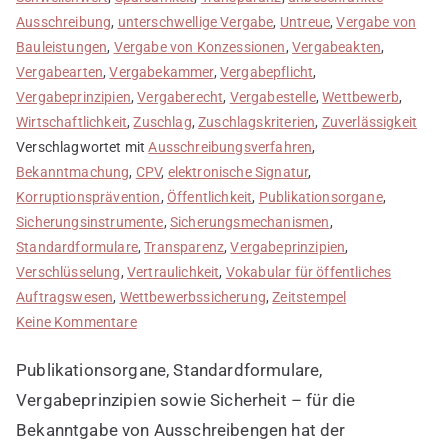
Ausschreibung
,
unterschwellige Vergabe
,
Untreue
,
Vergabe von
Bauleistungen
,
Vergabe von Konzessionen
,
Vergabeakten
,
Vergabearten
,
Vergabekammer
,
Vergabepflicht
,
Vergabeprinzipien
,
Vergaberecht
,
Vergabestelle
,
Wettbewerb
,
Wirtschaftlichkeit
,
Zuschlag
,
Zuschlagskriterien
,
Zuverlässigkeit
Verschlagwortet mit
Ausschreibungsverfahren
,
Bekanntmachung
,
CPV
,
elektronische Signatur
,
Korruptionsprävention
,
Öffentlichkeit
,
Publikationsorgane
,
Sicherungsinstrumente
,
Sicherungsmechanismen
,
Standardformulare
,
Transparenz
,
Vergabeprinzipien
,
Verschlüsselung
,
Vertraulichkeit
,
Vokabular für öffentliches
Auftragswesen
,
Wettbewerbssicherung
,
Zeitstempel
zu
Keine Kommentare
Bekanntgabe
Publikationsorgane, Standardformulare,
von
Ausschreibungen
Vergabeprinzipien sowie Sicherheit – für die
Bekanntgabe von Ausschreibengen hat der