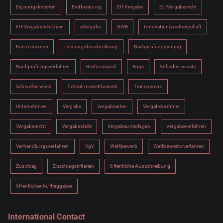
Eignungskriterien
Erstberatung
EU-Vergabe
EU-Vergaberecht
EU-Vergaberichtlinien
eVergabe
GWB
Innovationspartnerschaft
Konzessionen
Leistungsbeschreibung
Nachprüfungsantrag
Nachprüfungsverfahren
Rechtsanwalt
Rüge
Schadensersatz
Schwellenwerte
Teilnahmewettbewerb
Transparenz
Unternehmen
Vergabe
Vergabearten
Vergabekammer
Vergaberecht
Vergabestelle
Vergabeunterlagen
Vergabeverfahren
Verhandlungsverfahren
VgV
Wettbewerb
Wettbewerbsverfahren
Zuschlag
Zuschlagskriterien
öffentliche Ausschreibung
öffentlicher Auftraggeber
International Contact