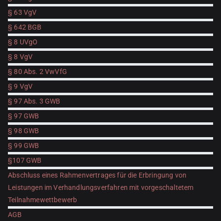
§ 63 VgV
§ 642 BGB
§ 8 UVgO
§ 8 VgV
§ 80 Abs. 2 VwVfG
§ 9 VgV
§ 97 Abs. 3 GWB
§ 97 GWB
§ 98 GWB
§ 99 GWB
§107 GWB
Abschluss eines Rahmenvertrages für die Erbringung von
Leistungen im Verhandlungsverfahren mit vorgeschaltetem
Teilnahmewettbewerb
AGB