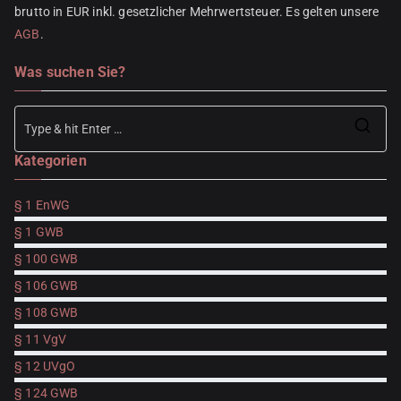
brutto in EUR inkl. gesetzlicher Mehrwertsteuer. Es gelten unsere
AGB
.
Was suchen Sie?
Se
Kategorien
for
§ 1 EnWG
§ 1 GWB
§ 100 GWB
§ 106 GWB
§ 108 GWB
§ 11 VgV
§ 12 UVgO
§ 124 GWB