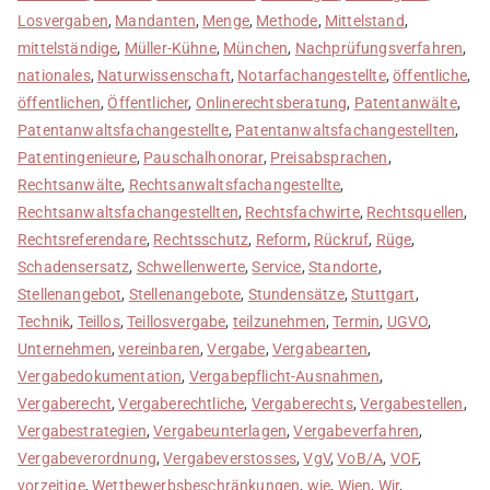
Losvergaben
,
Mandanten
,
Menge
,
Methode
,
Mittelstand
,
mittelständige
,
Müller-Kühne
,
München
,
Nachprüfungsverfahren
,
nationales
,
Naturwissenschaft
,
Notarfachangestellte
,
öffentliche
,
öffentlichen
,
Öffentlicher
,
Onlinerechtsberatung
,
Patentanwälte
,
Patentanwaltsfachangestellte
,
Patentanwaltsfachangestellten
,
Patentingenieure
,
Pauschalhonorar
,
Preisabsprachen
,
Rechtsanwälte
,
Rechtsanwaltsfachangestellte
,
Rechtsanwaltsfachangestellten
,
Rechtsfachwirte
,
Rechtsquellen
,
Rechtsreferendare
,
Rechtsschutz
,
Reform
,
Rückruf
,
Rüge
,
Schadensersatz
,
Schwellenwerte
,
Service
,
Standorte
,
Stellenangebot
,
Stellenangebote
,
Stundensätze
,
Stuttgart
,
Technik
,
Teillos
,
Teillosvergabe
,
teilzunehmen
,
Termin
,
UGVO
,
Unternehmen
,
vereinbaren
,
Vergabe
,
Vergabearten
,
Vergabedokumentation
,
Vergabepflicht-Ausnahmen
,
Vergaberecht
,
Vergaberechtliche
,
Vergaberechts
,
Vergabestellen
,
Vergabestrategien
,
Vergabeunterlagen
,
Vergabeverfahren
,
Vergabeverordnung
,
Vergabeverstosses
,
VgV
,
VoB/A
,
VOF
,
vorzeitige
,
Wettbewerbsbeschränkungen
,
wie
,
Wien
,
Wir
,