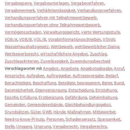
Vergabesperre
,
Vergabeunterlagen
,
Vergabeverfahren
,
Vergabevermerk
,
Verhältnismässigkeit
,
Verhandlungsverfahren
,
Verhandlungsverfahren mit Teilnahmewettbewerb
,
Verhandlungsverfahren ohne Teilnahmewettbewerb
,
Vermögensschaden
,
Verwaltungsgericht
,
vierte Wertungsstufe
,
VOB/A
,
VOB/B
,
VOL/B
,
Vorabinformationsschreiben
,
VSVgV
,
Wasserhaushaltsgesetz
,
Wettbewerb
,
wettbewerblicher Dialog
,
Wettbewerbsrecht
,
wirtschaftlichste Angebot
,
Zuschlag
,
Zuschlagskriterien
,
Zuverlässigkeit
,
Zuwendungsbescheid
Verschlagwortet mit
Angebot
,
Angebote
,
Angebotsabgabe
,
Anruf
,
Ansprüche
,
Aufgaben
,
Auftraggeber
,
Auftragsvergabe
,
Bedarf
,
Benachteiligte
,
Beschaffung
,
Beteiligte
,
bewiesenem
,
Bieter
,
Bund
,
Datensicherheit
,
Eigenversorgung
,
Entscheidung
,
Entstehung
,
Epoche
,
Erfüllung
,
Erstberatung
,
Gefährdung
,
Geheimhaltung
,
Gemeinden
,
Gemeindeverbände
,
Gleichbehandlungsgebot
,
Grundsätzen
,
Güter
,
GWB
,
Hände
,
Maßnahmen
,
Mitbewerber
,
Need-to-know-Prinzip
,
Personen
,
Schadensersatz
,
Sparsamkeit
,
Stelle
,
Umgang
,
Ursprung
,
Vergaberecht
,
Vergaberechts
,