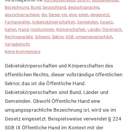
Bezeichnung
,
Bund
,
Deutschland
,
deutschsprachig
,
deutschsprachiger
,
die
,
Dieser
,
ein
,
eine
,
einen
,
eingesetzt
,
Fachanwältin
,
Gebietskörperschaften
,
Gemeinden
,
Gesetz
,
halten
,
Hand
,
Institutionen
,
Körperschaften
,
Länder
,
Österreich
,
Rechtsanwälte
,
Schweiz
,
Sektor
,
SGB
,
umgangssprachlich
,
Vergaberecht
zu
Keine Kommentare
Öffentliche
Gebietskörperschaften und Körperschaften des
Hand
ist
öffentlichen Rechts, dieser vollständige öffentlichen
umgangssprachlich
Sektor, das ist die Öffentliche Hand.
Gebietskörperschaften sind Bund, Länder und
Gemeinden. Obwohl Öffentliche Hand eine
umgangssprachliche Bezeichnung ist, wird sie im
Gesetz eingesetzt. Beispielsweise verwendet § 224
SGB IX Öffentliche Hand im Kontext mit der