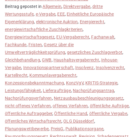
Beitrag gepostet in
Allgemein
,
Direktvergabe
,
dritte
Wertungsstufe
,
e-Vergabe
,
EEE
,
Einheitliche Europäische
Eigenerklärung
,
elektronische Auktion
,
Energierecht
,
energiewirtschaftliche Zuschlagkriterien
,
Energiewirtschaftsgesetz
,
EU-Vergaberecht
,
Fachanwalt
,
Fachkunde
,
Fristen
,
Gesetz über die
Umweltverträglichkeitsprüfung
,
gesetzliches Zuschlagverbot
,
Gleichbehandlung
,
GWB
,
Haushaltsvergaberecht
,
Inhouse-
Vergabe
,
Innovationspartnerschaft
,
Insolvenz
,
Insolvenzrecht
,
Kartellrecht
,
Kommunlavergaberecht
,
Konzessionsbekanntmachung
,
KonzVgV
,
KRITIS-Strategie
,
Leistungsfähigkeit
,
Lieferaufträge
,
Nachprüfungsantrag
,
Nachprüfungsverfahren
,
Netzausbaubeschleunigungsgesetz
,
nicht offenes Verfahren
,
offenes Verfahren
,
öffentliche Aufträge
,
öffentliche Auftraggeber
,
Öffentliche Hand
,
öffentliche Vergabe
,
öffentliches Wirtschaftsrecht
,
OLG Düsseldorf
,
Planungswettbewerbe
,
PreisG
,
Publikationsorgane
,
Raumordnungsgesetz
,
Rechtsanwalt
,
Revision
,
Schadensersatz
,