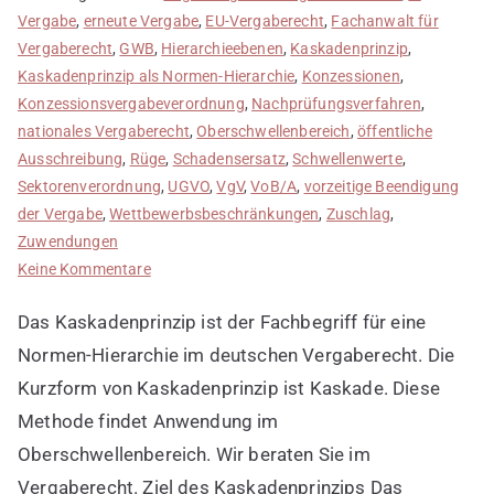
Vergabe
,
erneute Vergabe
,
EU-Vergaberecht
,
Fachanwalt für
Vergaberecht
,
GWB
,
Hierarchieebenen
,
Kaskadenprinzip
,
Kaskadenprinzip als Normen-Hierarchie
,
Konzessionen
,
Konzessionsvergabeverordnung
,
Nachprüfungsverfahren
,
nationales Vergaberecht
,
Oberschwellenbereich
,
öffentliche
Ausschreibung
,
Rüge
,
Schadensersatz
,
Schwellenwerte
,
Sektorenverordnung
,
UGVO
,
VgV
,
VoB/A
,
vorzeitige Beendigung
der Vergabe
,
Wettbewerbsbeschränkungen
,
Zuschlag
,
Zuwendungen
zu
Keine Kommentare
Kaskadenprinzip
Das Kaskadenprinzip ist der Fachbegriff für eine
als
Normen-
Normen-Hierarchie im deutschen Vergaberecht. Die
Hierarchie
Kurzform von Kaskadenprinzip ist Kaskade. Diese
Methode findet Anwendung im
Oberschwellenbereich. Wir beraten Sie im
Vergaberecht. Ziel des Kaskadenprinzips Das