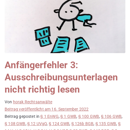
Anfängerfehler 3:
Ausschreibungsunterlagen
nicht richtig lesen
Von
horak Rechtsanwälte
Beitrag veröffentlicht am
16. September 2022
Beitrag gepostet in
§ 1 EnWG
,
§ 1 GWB
,
§ 100 GWB
,
§ 106 GWB
,
§ 108 GWB
,
§ 12 UVgO
,
§ 124 GWB
,
§ 126b BGB
,
§ 135 GWB
,
§