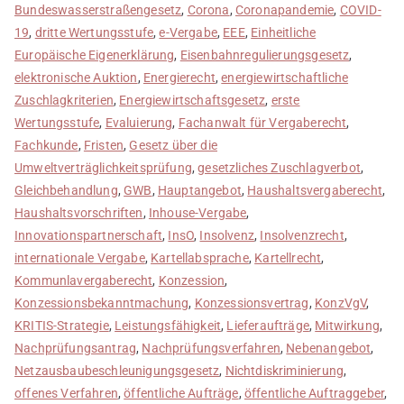
Bundeswasserstraßengesetz
,
Corona
,
Coronapandemie
,
COVID-
19
,
dritte Wertungsstufe
,
e-Vergabe
,
EEE
,
Einheitliche
Europäische Eigenerklärung
,
Eisenbahnregulierungsgesetz
,
elektronische Auktion
,
Energierecht
,
energiewirtschaftliche
Zuschlagkriterien
,
Energiewirtschaftsgesetz
,
erste
Wertungsstufe
,
Evaluierung
,
Fachanwalt für Vergaberecht
,
Fachkunde
,
Fristen
,
Gesetz über die
Umweltverträglichkeitsprüfung
,
gesetzliches Zuschlagverbot
,
Gleichbehandlung
,
GWB
,
Hauptangebot
,
Haushaltsvergaberecht
,
Haushaltsvorschriften
,
Inhouse-Vergabe
,
Innovationspartnerschaft
,
InsO
,
Insolvenz
,
Insolvenzrecht
,
internationale Vergabe
,
Kartellabsprache
,
Kartellrecht
,
Kommunlavergaberecht
,
Konzession
,
Konzessionsbekanntmachung
,
Konzessionsvertrag
,
KonzVgV
,
KRITIS-Strategie
,
Leistungsfähigkeit
,
Lieferaufträge
,
Mitwirkung
,
Nachprüfungsantrag
,
Nachprüfungsverfahren
,
Nebenangebot
,
Netzausbaubeschleunigungsgesetz
,
Nichtdiskriminierung
,
offenes Verfahren
,
öffentliche Aufträge
,
öffentliche Auftraggeber
,