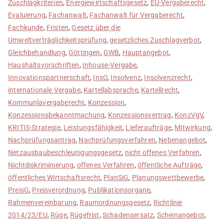
Zuschlagkriterien
,
Energiewirtschaftsgesetz
,
EU-Vergaberecht
,
Evaluierung
,
Fachanwalt
,
Fachanwalt für Vergaberecht
,
Fachkunde
,
Fristen
,
Gesetz über die
Umweltverträglichkeitsprüfung
,
gesetzliches Zuschlagverbot
,
Gleichbehandlung
,
Göttingen
,
GWB
,
Hauptangebot
,
Haushaltsvorschriften
,
Inhouse-Vergabe
,
Innovationspartnerschaft
,
InsO
,
Insolvenz
,
Insolvenzrecht
,
internationale Vergabe
,
Kartellabsprache
,
Kartellrecht
,
Kommunlavergaberecht
,
Konzession
,
Konzessionsbekanntmachung
,
Konzessionsvertrag
,
KonzVgV
,
KRITIS-Strategie
,
Leistungsfähigkeit
,
Lieferaufträge
,
Mitwirkung
,
Nachprüfungsantrag
,
Nachprüfungsverfahren
,
Nebenangebot
,
Netzausbaubeschleunigungsgesetz
,
nicht offenes Verfahren
,
Nichtdiskriminierung
,
offenes Verfahren
,
öffentliche Aufträge
,
öffentliches Wirtschaftsrecht
,
PlanSiG
,
Planungswettbewerbe
,
PreisG
,
Preisverordnung
,
Publikationsorgane
,
Rahmenvereinbarung
,
Raumordnungsgesetz
,
Richtlinie
2014/23/EU
,
Rüge
,
Rügefrist
,
Schadensersatz
,
Scheinangebot
,