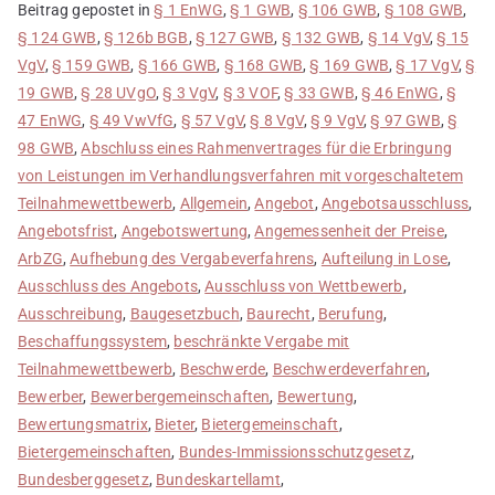
Beitrag gepostet in
§ 1 EnWG
,
§ 1 GWB
,
§ 106 GWB
,
§ 108 GWB
,
§ 124 GWB
,
§ 126b BGB
,
§ 127 GWB
,
§ 132 GWB
,
§ 14 VgV
,
§ 15
VgV
,
§ 159 GWB
,
§ 166 GWB
,
§ 168 GWB
,
§ 169 GWB
,
§ 17 VgV
,
§
19 GWB
,
§ 28 UVgO
,
§ 3 VgV
,
§ 3 VOF
,
§ 33 GWB
,
§ 46 EnWG
,
§
47 EnWG
,
§ 49 VwVfG
,
§ 57 VgV
,
§ 8 VgV
,
§ 9 VgV
,
§ 97 GWB
,
§
98 GWB
,
Abschluss eines Rahmenvertrages für die Erbringung
von Leistungen im Verhandlungsverfahren mit vorgeschaltetem
Teilnahmewettbewerb
,
Allgemein
,
Angebot
,
Angebotsausschluss
,
Angebotsfrist
,
Angebotswertung
,
Angemessenheit der Preise
,
ArbZG
,
Aufhebung des Vergabeverfahrens
,
Aufteilung in Lose
,
Ausschluss des Angebots
,
Ausschluss von Wettbewerb
,
Ausschreibung
,
Baugesetzbuch
,
Baurecht
,
Berufung
,
Beschaffungssystem
,
beschränkte Vergabe mit
Teilnahmewettbewerb
,
Beschwerde
,
Beschwerdeverfahren
,
Bewerber
,
Bewerbergemeinschaften
,
Bewertung
,
Bewertungsmatrix
,
Bieter
,
Bietergemeinschaft
,
Bietergemeinschaften
,
Bundes-Immissionsschutzgesetz
,
Bundesberggesetz
,
Bundeskartellamt
,