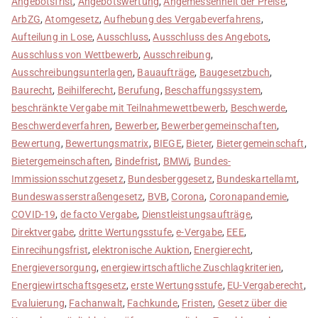
Angebotsfrist
,
Angebotswertung
,
Angemessenheit der Preise
,
ArbZG
,
Atomgesetz
,
Aufhebung des Vergabeverfahrens
,
Aufteilung in Lose
,
Ausschluss
,
Ausschluss des Angebots
,
Ausschluss von Wettbewerb
,
Ausschreibung
,
Ausschreibungsunterlagen
,
Bauaufträge
,
Baugesetzbuch
,
Baurecht
,
Beihilferecht
,
Berufung
,
Beschaffungssystem
,
beschränkte Vergabe mit Teilnahmewettbewerb
,
Beschwerde
,
Beschwerdeverfahren
,
Bewerber
,
Bewerbergemeinschaften
,
Bewertung
,
Bewertungsmatrix
,
BIEGE
,
Bieter
,
Bietergemeinschaft
,
Bietergemeinschaften
,
Bindefrist
,
BMWi
,
Bundes-
Immissionsschutzgesetz
,
Bundesberggesetz
,
Bundeskartellamt
,
Bundeswasserstraßengesetz
,
BVB
,
Corona
,
Coronapandemie
,
COVID-19
,
de facto Vergabe
,
Dienstleistungsaufträge
,
Direktvergabe
,
dritte Wertungsstufe
,
e-Vergabe
,
EEE
,
Einrecihungsfrist
,
elektronische Auktion
,
Energierecht
,
Energieversorgung
,
energiewirtschaftliche Zuschlagkriterien
,
Energiewirtschaftsgesetz
,
erste Wertungsstufe
,
EU-Vergaberecht
,
Evaluierung
,
Fachanwalt
,
Fachkunde
,
Fristen
,
Gesetz über die