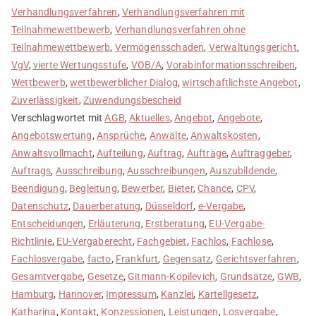
Verhandlungsverfahren
,
Verhandlungsverfahren mit
Teilnahmewettbewerb
,
Verhandlungsverfahren ohne
Teilnahmewettbewerb
,
Vermögensschaden
,
Verwaltungsgericht
,
VgV
,
vierte Wertungsstufe
,
VOB/A
,
Vorabinformationsschreiben
,
Wettbewerb
,
wettbewerblicher Dialog
,
wirtschaftlichste Angebot
,
Zuverlässigkeit
,
Zuwendungsbescheid
Verschlagwortet mit
AGB
,
Aktuelles
,
Angebot
,
Angebote
,
Angebotswertung
,
Ansprüche
,
Anwälte
,
Anwaltskosten
,
Anwaltsvollmacht
,
Aufteilung
,
Auftrag
,
Aufträge
,
Auftraggeber
,
Auftrags
,
Ausschreibung
,
Ausschreibungen
,
Auszubildende
,
Beendigung
,
Begleitung
,
Bewerber
,
Bieter
,
Chance
,
CPV
,
Datenschutz
,
Dauerberatung
,
Düsseldorf
,
e-Vergabe
,
Entscheidungen
,
Erläuterung
,
Erstberatung
,
EU-Vergabe-
Richtlinie
,
EU-Vergaberecht
,
Fachgebiet
,
Fachlos
,
Fachlose
,
Fachlosvergabe
,
facto
,
Frankfurt
,
Gegensatz
,
Gerichtsverfahren
,
Gesamtvergabe
,
Gesetze
,
Gitmann-Kopilevich
,
Grundsätze
,
GWB
,
Hamburg
,
Hannover
,
Impressum
,
Kanzlei
,
Kartellgesetz
,
Katharina
,
Kontakt
,
Konzessionen
,
Leistungen
,
Losvergabe
,