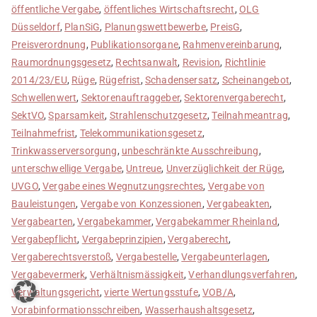
öffentliche Vergabe
,
öffentliches Wirtschaftsrecht
,
OLG
Düsseldorf
,
PlanSiG
,
Planungswettbewerbe
,
PreisG
,
Preisverordnung
,
Publikationsorgane
,
Rahmenvereinbarung
,
Raumordnungsgesetz
,
Rechtsanwalt
,
Revision
,
Richtlinie
2014/23/EU
,
Rüge
,
Rügefrist
,
Schadensersatz
,
Scheinangebot
,
Schwellenwert
,
Sektorenauftraggeber
,
Sektorenvergaberecht
,
SektVO
,
Sparsamkeit
,
Strahlenschutzgesetz
,
Teilnahmeantrag
,
Teilnahmefrist
,
Telekommunikationsgesetz
,
Trinkwasserversorgung
,
unbeschränkte Ausschreibung
,
unterschwellige Vergabe
,
Untreue
,
Unverzüglichkeit der Rüge
,
UVGO
,
Vergabe eines Wegnutzungsrechtes
,
Vergabe von
Bauleistungen
,
Vergabe von Konzessionen
,
Vergabeakten
,
Vergabearten
,
Vergabekammer
,
Vergabekammer Rheinland
,
Vergabepflicht
,
Vergabeprinzipien
,
Vergaberecht
,
Vergaberechtsverstoß
,
Vergabestelle
,
Vergabeunterlagen
,
Vergabevermerk
,
Verhältnismässigkeit
,
Verhandlungsverfahren
,
Verwaltungsgericht
,
vierte Wertungsstufe
,
VOB/A
,
Vorabinformationsschreiben
,
Wasserhaushaltsgesetz
,