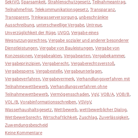
SektVO
,
Sparsamkeit
,
Strahlenschutzgesetz
,
Teilnahmeantrag
,
Teilnahmefrist
,
Telekommunikationsgesetz
,
Transparanz
,
Transparent
,
Trinkwasserversorgung
,
unbeschränkte
Ausschreibung
,
unterschwellige Vergabe
,
Untreue
,
Unverzüglichkeit der Rüge
,
UVGO
,
Vergabe eines
Wegnutzungsrechtes
,
Vergabe sozialer und anderer besonderer
Dienstleistungen
,
Vergabe von Bauleistungen
,
Vergabe von
Konzessionen
,
Vergabeakten
,
Vergabearten
,
Vergabekammer
,
Vergabeprinzipien
,
Vergaberecht
,
Vergaberechtsverstoß
,
Vergabesperre
,
Vergabestelle
,
Vergabeunterlagen
,
Vergabeverfahren
,
Vergabevermerk
,
Verhandlungsverfahren mit
Teilnahmewettbewerb
,
Verhandlungsverfahren ohne
Teilnahmewettbewerb
,
Vermögensschaden
,
VgV
,
VOB/A
,
VOB/B
,
VOL/B
,
Vorabinformationsschreiben
,
VSVgV
,
Wasserhaushaltsgesetz
,
Wettbewerb
,
wettbewerblicher Dialog
,
Wettbewerbsrecht
,
Wirtschaftlichkeit
,
Zuschlag
,
Zuverlässigkeit
,
Zuwendungsbescheid
zu
Keine Kommentare