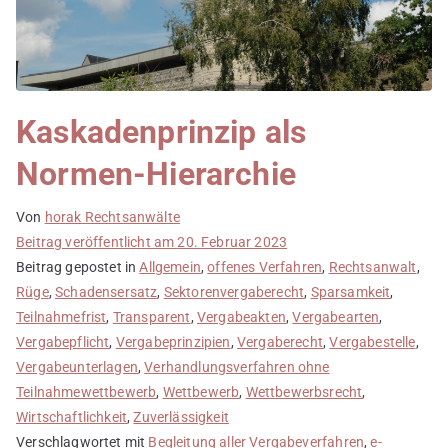
Kaskadenprinzip als
Normen-Hierarchie
Von
horak Rechtsanwälte
Beitrag veröffentlicht am
20. Februar 2023
Beitrag gepostet in
Allgemein
,
offenes Verfahren
,
Rechtsanwalt
,
Rüge
,
Schadensersatz
,
Sektorenvergaberecht
,
Sparsamkeit
,
Teilnahmefrist
,
Transparent
,
Vergabeakten
,
Vergabearten
,
Vergabepflicht
,
Vergabeprinzipien
,
Vergaberecht
,
Vergabestelle
,
Vergabeunterlagen
,
Verhandlungsverfahren ohne
Teilnahmewettbewerb
,
Wettbewerb
,
Wettbewerbsrecht
,
Wirtschaftlichkeit
,
Zuverlässigkeit
Verschlagwortet mit
Begleitung aller Vergabeverfahren
,
e-