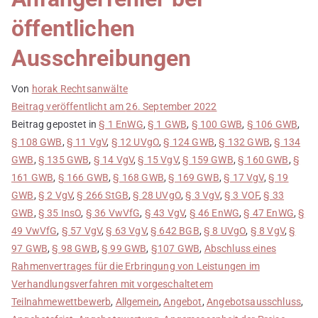
öffentlichen
Ausschreibungen
Von
horak Rechtsanwälte
Beitrag veröffentlicht am
26. September 2022
Beitrag gepostet in
§ 1 EnWG
,
§ 1 GWB
,
§ 100 GWB
,
§ 106 GWB
,
§ 108 GWB
,
§ 11 VgV
,
§ 12 UVgO
,
§ 124 GWB
,
§ 132 GWB
,
§ 134
GWB
,
§ 135 GWB
,
§ 14 VgV
,
§ 15 VgV
,
§ 159 GWB
,
§ 160 GWB
,
§
161 GWB
,
§ 166 GWB
,
§ 168 GWB
,
§ 169 GWB
,
§ 17 VgV
,
§ 19
GWB
,
§ 2 VgV
,
§ 266 StGB
,
§ 28 UVgO
,
§ 3 VgV
,
§ 3 VOF
,
§ 33
GWB
,
§ 35 InsO
,
§ 36 VwVfG
,
§ 43 VgV
,
§ 46 EnWG
,
§ 47 EnWG
,
§
49 VwVfG
,
§ 57 VgV
,
§ 63 VgV
,
§ 642 BGB
,
§ 8 UVgO
,
§ 8 VgV
,
§
97 GWB
,
§ 98 GWB
,
§ 99 GWB
,
§107 GWB
,
Abschluss eines
Rahmenvertrages für die Erbringung von Leistungen im
Verhandlungsverfahren mit vorgeschaltetem
Teilnahmewettbewerb
,
Allgemein
,
Angebot
,
Angebotsausschluss
,