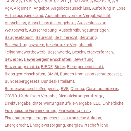
14 VgV
,
§ 15 VgV
,
§ 3 VgV
,
§ 3 VOF
,
§ 33 GWB
,
§ 642 BGB
,
§ 8
VgV
,
Allgemein
,
Angebot
,
Angebotsausschluss
,
Aufteilung in Lose
,
Auftragsgegenstand
,
Ausnahmen von der Vergabepflicht
,
Ausschluss
,
Ausschluss des Angebots
,
Ausschluss von
Wettbewerb
,
Ausschreibung
,
Ausschreibungsunterlagen
,
Baugesetzbuch
,
Baurecht
,
Beihilferecht
,
Berufung
,
Beschaffungssystem
,
beschränkte Vergabe mit
Teilnahmewettbewerb
,
Beschwerde
,
Beschwerdeverfahren
,
Bewerber
,
Bewerbergemeinschaften
,
Bewertung
,
Bewertungsmatrix
,
BIEGE
,
Bieter
,
Bietergemeinschaft
,
Bietergemeinschaften
,
BMWi
,
Bundes-Immissionsschutzgesetz
,
Bundesberggesetz
,
Bundeskartellamt
,
Bundeswasserstraßengesetz
,
BVB
,
Corona
,
Coronapandemie
,
COVID-19
,
de facto Vergabe
,
Dienstleistungsaufträge
,
Direktvergabe
,
dritte Wertungsstufe
,
e-Vergabe
,
EEE
,
Einheitliche
Europäische Eigenerklärung
,
Einrecihungsfrist
,
Eisenbahnregulierungsgesetz
,
elektronische Auktion
,
Energierecht
,
Energieversorgung
,
energiewirtschaftliche