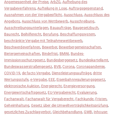
Angemessenheit der Preise
,
ArbZG
,
Aufhebung des
Vergabeverfahrens
,
Aufteilung in Lose
,
Auftragsgegenstand
,
Ausnahmen von der Vergabepflicht
,
Ausschluss
,
Ausschluss des
Angebots
,
Ausschluss von Wettbewerb
,
Ausschreibung
,
Ausschreibungsunterlagen
,
Bauaufträge
,
Baugesetzbuch
,
Baurecht
,
Beihilferecht
,
Berufung
,
Beschaffungssystem
,
beschränkte Vergabe mit Teilnahmewettbewerb
,
Beschwerdeverfahren
,
Bewerber
,
Bewerbergemeinschaften
,
Bietergemeinschaften
,
Bindefrist
,
BMWi
,
Bundes-
Immissionsschutzgesetz
,
Bundesberggesetz
,
Bundeskartellamt
,
Bundeswasserstraßengesetz
,
BVB
,
Corona
,
Coronapandemie
,
COVID-19
,
de facto Vergabe
,
Dienstleistungsaufträge
,
dritte
Wertungsstufe
,
e-Vergabe
,
EEE
,
Eisenbahnregulierungsgesetz
,
elektronische Auktion
,
Energierecht
,
Energieversorgung
,
Energiewirtschaftsgesetz
,
EU-Vergaberecht
,
Evaluierung
,
Fachanwalt
,
Fachanwalt für Vergaberecht
,
Fachkunde
,
Fristen
,
Geheimhaltung
,
Gesetz über die Umweltverträglichkeitsprüfung
,
gesetzliches Zuschlagverbot
,
Gleichbehandlung
,
GWB
,
Inhouse-