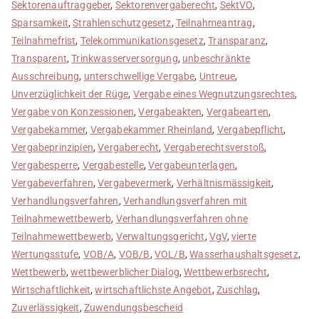
Sektorenauftraggeber
,
Sektorenvergaberecht
,
SektVO
,
Sparsamkeit
,
Strahlenschutzgesetz
,
Teilnahmeantrag
,
Teilnahmefrist
,
Telekommunikationsgesetz
,
Transparanz
,
Transparent
,
Trinkwasserversorgung
,
unbeschränkte
Ausschreibung
,
unterschwellige Vergabe
,
Untreue
,
Unverzüglichkeit der Rüge
,
Vergabe eines Wegnutzungsrechtes
,
Vergabe von Konzessionen
,
Vergabeakten
,
Vergabearten
,
Vergabekammer
,
Vergabekammer Rheinland
,
Vergabepflicht
,
Vergabeprinzipien
,
Vergaberecht
,
Vergaberechtsverstoß
,
Vergabesperre
,
Vergabestelle
,
Vergabeunterlagen
,
Vergabeverfahren
,
Vergabevermerk
,
Verhältnismässigkeit
,
Verhandlungsverfahren
,
Verhandlungsverfahren mit
Teilnahmewettbewerb
,
Verhandlungsverfahren ohne
Teilnahmewettbewerb
,
Verwaltungsgericht
,
VgV
,
vierte
Wertungsstufe
,
VOB/A
,
VOB/B
,
VOL/B
,
Wasserhaushaltsgesetz
,
Wettbewerb
,
wettbewerblicher Dialog
,
Wettbewerbsrecht
,
Wirtschaftlichkeit
,
wirtschaftlichste Angebot
,
Zuschlag
,
Zuverlässigkeit
,
Zuwendungsbescheid