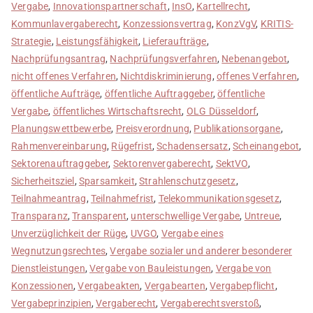
Vergabe
,
Innovationspartnerschaft
,
InsO
,
Kartellrecht
,
Kommunlavergaberecht
,
Konzessionsvertrag
,
KonzVgV
,
KRITIS-
Strategie
,
Leistungsfähigkeit
,
Lieferaufträge
,
Nachprüfungsantrag
,
Nachprüfungsverfahren
,
Nebenangebot
,
nicht offenes Verfahren
,
Nichtdiskriminierung
,
offenes Verfahren
,
öffentliche Aufträge
,
öffentliche Auftraggeber
,
öffentliche
Vergabe
,
öffentliches Wirtschaftsrecht
,
OLG Düsseldorf
,
Planungswettbewerbe
,
Preisverordnung
,
Publikationsorgane
,
Rahmenvereinbarung
,
Rügefrist
,
Schadensersatz
,
Scheinangebot
,
Sektorenauftraggeber
,
Sektorenvergaberecht
,
SektVO
,
Sicherheitsziel
,
Sparsamkeit
,
Strahlenschutzgesetz
,
Teilnahmeantrag
,
Teilnahmefrist
,
Telekommunikationsgesetz
,
Transparanz
,
Transparent
,
unterschwellige Vergabe
,
Untreue
,
Unverzüglichkeit der Rüge
,
UVGO
,
Vergabe eines
Wegnutzungsrechtes
,
Vergabe sozialer und anderer besonderer
Dienstleistungen
,
Vergabe von Bauleistungen
,
Vergabe von
Konzessionen
,
Vergabeakten
,
Vergabearten
,
Vergabepflicht
,
Vergabeprinzipien
,
Vergaberecht
,
Vergaberechtsverstoß
,