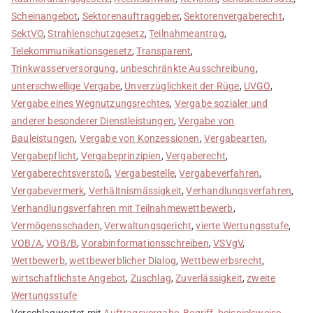
Scheinangebot
,
Sektorenauftraggeber
,
Sektorenvergaberecht
,
SektVO
,
Strahlenschutzgesetz
,
Teilnahmeantrag
,
Telekommunikationsgesetz
,
Transparent
,
Trinkwasserversorgung
,
unbeschränkte Ausschreibung
,
unterschwellige Vergabe
,
Unverzüglichkeit der Rüge
,
UVGO
,
Vergabe eines Wegnutzungsrechtes
,
Vergabe sozialer und
anderer besonderer Dienstleistungen
,
Vergabe von
Bauleistungen
,
Vergabe von Konzessionen
,
Vergabearten
,
Vergabepflicht
,
Vergabeprinzipien
,
Vergaberecht
,
Vergaberechtsverstoß
,
Vergabestelle
,
Vergabeverfahren
,
Vergabevermerk
,
Verhältnismässigkeit
,
Verhandlungsverfahren
,
Verhandlungsverfahren mit Teilnahmewettbewerb
,
Vermögensschaden
,
Verwaltungsgericht
,
vierte Wertungsstufe
,
VOB/A
,
VOB/B
,
Vorabinformationsschreiben
,
VSVgV
,
Wettbewerb
,
wettbewerblicher Dialog
,
Wettbewerbsrecht
,
wirtschaftlichste Angebot
,
Zuschlag
,
Zuverlässigkeit
,
zweite
Wertungsstufe
Verschlagwortet mit
Auftragsvergabe
,
Begriff
,
beispielsweise
,