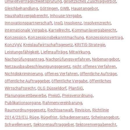
Umweltverträglichkeitsprüfung
,
gesetzliches Zuschlagverbot
,
Gleichbehandlung
,
Göttingen
,
GWB
,
Hauptangebot
,
Haushaltsvergaberecht
,
Inhouse-Vergabe
,
Innovationspartnerschaft
,
InsO
,
Insolvenz
,
Insolvenzrecht
,
internationale Vergabe
,
Kartellrecht
,
Kommunlavergaberecht
,
Konzession
,
Konzessionsbekanntmachung
,
Konzessionsvertrag
,
KonzVgV
,
Kreislaufwirtschaftsgesetz
,
KRITIS-Strategie
,
Leistungsfähigkeit
,
Lieferaufträge
,
Mitwirkung
,
Nachprüfungsantrag
,
Nachprüfungsverfahren
,
Nebenangebot
,
Netzausbaubeschleunigungsgesetz
,
nicht offenes Verfahren
,
Nichtdiskriminierung
,
offenes Verfahren
,
öffentliche Aufträge
,
öffentliche Auftraggeber
,
öffentliche Vergabe
,
öffentliches
Wirtschaftsrecht
,
OLG Düsseldorf
,
PlanSiG
,
Planungswettbewerbe
,
PreisG
,
Preisverordnung
,
Publikationsorgane
,
Rahmenvereinbarung
,
Raumordnungsgesetz
,
Rechtsanwalt
,
Revision
,
Richtlinie
2014/23/EU
,
Rüge
,
Rügefrist
,
Schadensersatz
,
Scheinangebot
,
Schwellenwert
,
Sektorenauftraggeber
,
Sektorenvergaberecht
,