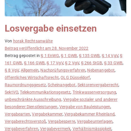
Losvergabe einsetzen
Von
horak Rechtsanwälte
Beitrag veröffentlicht am
28. November 2022
Beitrag gepostet in
§ 1 EnWG
,
§ 1 GWB
,
§ 135 GWB
,
§ 14 VgV
,
§
161 GWB
,
§ 166 GWB
,
§ 17 VgV
,
§ 2 VgV
,
§ 266 StGB
,
§ 33 GWB
,
§ 8 VgV
,
Allgemein
,
Nachprüfungsverfahren
,
Nebenangebot
,
öffentliches Wirtschaftsrecht
,
OLG Düsseldorf
,
Raumordnungsgesetz
,
Scheinangebot
,
Sektorenvergaberecht
,
SektVO
,
Telekommunikationsgesetz
,
Trinkwasserversorgung
,
unbeschränkte Ausschreibung
,
Vergabe sozialer und anderer
besonderer Dienstleistungen
,
Vergabe von Bauleistungen
,
Vergabearten
,
Vergabekammer
,
Vergabekammer Rheinland
,
Vergaberechtsverstoß
,
Vergabesperre
,
Vergabeunterlagen
,
Vergabeverfahren
,
Vergabevermerk
,
Verhältnismässigkeit
,