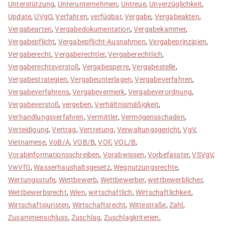
Unterstützung
,
Unterunternehmen
,
Untreue
,
Unverzüglichkeit
,
Update
,
UVgO
,
Verfahren
,
verfügbar
,
Vergabe
,
Vergabeakten
,
Vergabearten
,
Vergabedokumentation
,
Vergabekammer
,
Vergabepflicht
,
Vergabepflicht-Ausnahmen
,
Vergabeprinzipien
,
Vergaberecht
,
Vergaberechtler
,
Vergaberechtlich
,
Vergaberechtsverstoß
,
Vergabesperre
,
Vergabestelle
,
Vergabestrategien
,
Vergabeunterlagen
,
Vergabeverfahren
,
Vergabeverfahrens
,
Vergabevermerk
,
Vergabeverordnung
,
Vergabeverstoß
,
vergeben
,
Verhältnismäßigkeit
,
Verhandlungsverfahren
,
Vermittler
,
Vermögensschaden
,
Verteidigung
,
Vertrag
,
Vertretung
,
Verwaltungsgericht
,
VgV
,
Vietnamese
,
VoB/A
,
VOB/B
,
VOF
,
VOL/B
,
Vorabinformationsschreiben
,
Vorabwissen
,
Vorbefasster
,
VSVgV
,
VwVfG
,
Wasserhaushaltsgesetz
,
Wegnutzungsrechte
,
Wertungsstufe
,
Wettbewerb
,
Wettbewerber
,
wettbewerblicher
,
Wettbewerbsrecht
,
Wien
,
wirtschaftlich
,
Wirtschaftlichkeit
,
Wirtschaftsjuristen
,
Wirtschaftsrecht
,
Wittestraße
,
Zahl
,
Zusammenschluss
,
Zuschlag
,
Zuschlagkriterien
,