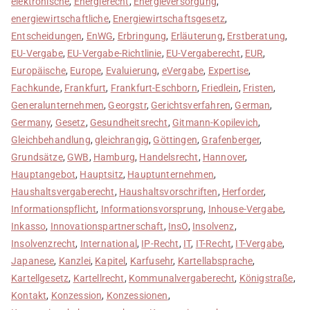
elektronische
,
Energierecht
,
Energieversorgung
,
energiewirtschaftliche
,
Energiewirtschaftsgesetz
,
Entscheidungen
,
EnWG
,
Erbringung
,
Erläuterung
,
Erstberatung
,
EU-Vergabe
,
EU-Vergabe-Richtlinie
,
EU-Vergaberecht
,
EUR
,
Europäische
,
Europe
,
Evaluierung
,
eVergabe
,
Expertise
,
Fachkunde
,
Frankfurt
,
Frankfurt-Eschborn
,
Friedlein
,
Fristen
,
Generalunternehmen
,
Georgstr
,
Gerichtsverfahren
,
German
,
Germany
,
Gesetz
,
Gesundheitsrecht
,
Gitmann-Kopilevich
,
Gleichbehandlung
,
gleichrangig
,
Göttingen
,
Grafenberger
,
Grundsätze
,
GWB
,
Hamburg
,
Handelsrecht
,
Hannover
,
Hauptangebot
,
Hauptsitz
,
Hauptunternehmen
,
Haushaltsvergaberecht
,
Haushaltsvorschriften
,
Herforder
,
Informationspflicht
,
Informationsvorsprung
,
Inhouse-Vergabe
,
Inkasso
,
Innovationspartnerschaft
,
InsO
,
Insolvenz
,
Insolvenzrecht
,
International
,
IP-Recht
,
IT
,
IT-Recht
,
IT-Vergabe
,
Japanese
,
Kanzlei
,
Kapitel
,
Karfusehr
,
Kartellabsprache
,
Kartellgesetz
,
Kartellrecht
,
Kommunalvergaberecht
,
Königstraße
,
Kontakt
,
Konzession
,
Konzessionen
,