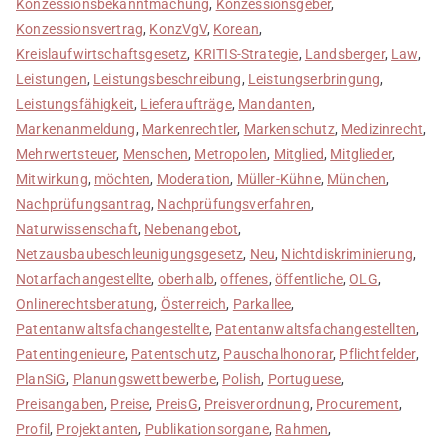
Konzessionsbekanntmachung
,
Konzessionsgeber
,
Konzessionsvertrag
,
KonzVgV
,
Korean
,
Kreislaufwirtschaftsgesetz
,
KRITIS-Strategie
,
Landsberger
,
Law
,
Leistungen
,
Leistungsbeschreibung
,
Leistungserbringung
,
Leistungsfähigkeit
,
Lieferaufträge
,
Mandanten
,
Markenanmeldung
,
Markenrechtler
,
Markenschutz
,
Medizinrecht
,
Mehrwertsteuer
,
Menschen
,
Metropolen
,
Mitglied
,
Mitglieder
,
Mitwirkung
,
möchten
,
Moderation
,
Müller-Kühne
,
München
,
Nachprüfungsantrag
,
Nachprüfungsverfahren
,
Naturwissenschaft
,
Nebenangebot
,
Netzausbaubeschleunigungsgesetz
,
Neu
,
Nichtdiskriminierung
,
Notarfachangestellte
,
oberhalb
,
offenes
,
öffentliche
,
OLG
,
Onlinerechtsberatung
,
Österreich
,
Parkallee
,
Patentanwaltsfachangestellte
,
Patentanwaltsfachangestellten
,
Patentingenieure
,
Patentschutz
,
Pauschalhonorar
,
Pflichtfelder
,
PlanSiG
,
Planungswettbewerbe
,
Polish
,
Portuguese
,
Preisangaben
,
Preise
,
PreisG
,
Preisverordnung
,
Procurement
,
Profil
,
Projektanten
,
Publikationsorgane
,
Rahmen
,