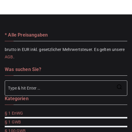
* Alle Preisangaben
brutto in EUR inkl. gesetzlicher Mehrwertsteuer. Es gelten unsere
AGB
.
Was suchen Sie?
Se
Kategorien
for
§ 1 EnWG
§ 1 GWB
§ 100 GWB