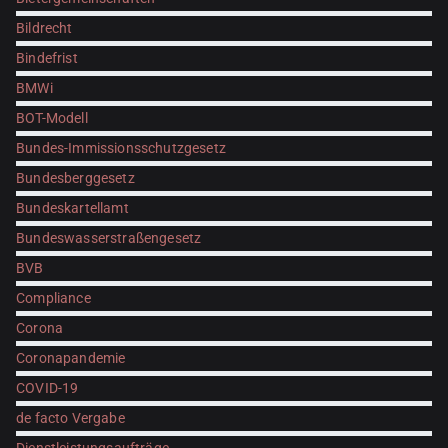
Bildrecht
Bindefrist
BMWi
BOT-Modell
Bundes-Immissionsschutzgesetz
Bundesberggesetz
Bundeskartellamt
Bundeswasserstraßengesetz
BVB
Compliance
Corona
Coronapandemie
COVID-19
de facto Vergabe