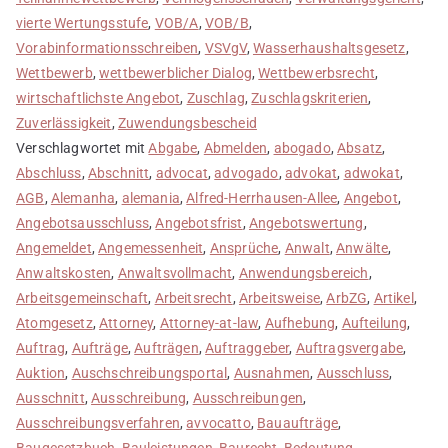
vierte Wertungsstufe
,
VOB/A
,
VOB/B
,
Vorabinformationsschreiben
,
VSVgV
,
Wasserhaushaltsgesetz
,
Wettbewerb
,
wettbewerblicher Dialog
,
Wettbewerbsrecht
,
wirtschaftlichste Angebot
,
Zuschlag
,
Zuschlagskriterien
,
Zuverlässigkeit
,
Zuwendungsbescheid
Verschlagwortet mit
Abgabe
,
Abmelden
,
abogado
,
Absatz
,
Abschluss
,
Abschnitt
,
advocat
,
advogado
,
advokat
,
adwokat
,
AGB
,
Alemanha
,
alemania
,
Alfred-Herrhausen-Allee
,
Angebot
,
Angebotsausschluss
,
Angebotsfrist
,
Angebotswertung
,
Angemeldet
,
Angemessenheit
,
Ansprüche
,
Anwalt
,
Anwälte
,
Anwaltskosten
,
Anwaltsvollmacht
,
Anwendungsbereich
,
Arbeitsgemeinschaft
,
Arbeitsrecht
,
Arbeitsweise
,
ArbZG
,
Artikel
,
Atomgesetz
,
Attorney
,
Attorney-at-law
,
Aufhebung
,
Aufteilung
,
Auftrag
,
Aufträge
,
Aufträgen
,
Auftraggeber
,
Auftragsvergabe
,
Auktion
,
Auschschreibungsportal
,
Ausnahmen
,
Ausschluss
,
Ausschnitt
,
Ausschreibung
,
Ausschreibungen
,
Ausschreibungsverfahren
,
avvocatto
,
Bauaufträge
,
Baugesetzbuch
,
Bauleistungen
,
Baurecht
,
Bedeutung
,