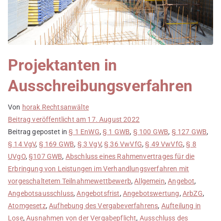
Projektanten in
Ausschreibungsverfahren
Von
horak Rechtsanwälte
Beitrag veröffentlicht am
17. August 2022
Beitrag gepostet in
§ 1 EnWG
,
§ 1 GWB
,
§ 100 GWB
,
§ 127 GWB
,
§ 14 VgV
,
§ 169 GWB
,
§ 3 VgV
,
§ 36 VwVfG
,
§ 49 VwVfG
,
§ 8
UVgO
,
§107 GWB
,
Abschluss eines Rahmenvertrages für die
Erbringung von Leistungen im Verhandlungsverfahren mit
vorgeschaltetem Teilnahmewettbewerb
,
Allgemein
,
Angebot
,
Angebotsausschluss
,
Angebotsfrist
,
Angebotswertung
,
ArbZG
,
Atomgesetz
,
Aufhebung des Vergabeverfahrens
,
Aufteilung in
Lose
,
Ausnahmen von der Vergabepflicht
,
Ausschluss des