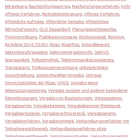
Mitwirkung
,
Nachprüfungsantrag
,
Nachprüfungsverfahren
,
nicht
offenes Verfahren
,
Nichtdiskriminierung
,
offenes Verfahren
,
öffentliche Aufträge
,
öffentliche Vergabe
,
öffentliches
Wirtschaftsrecht
,
OLG Düsseldorf
,
Planungswettbewerbe
,
Preisverordnung
,
Publikationsorgane
,
Rechtsanwalt
,
Revision
,
Richtlinie 2014/23/EU
,
Rüge
,
Rügefrist
,
Schwellenwert
,
Sektorenauftraggeber
,
Sektorenvergaberecht
,
SektVO
,
Sparsamkeit
,
Teilnahmefrist
,
Telekommunikationsgesetz
,
Transparanz
,
Trinkwasserversorgung
,
unbeschränkte
Ausschreibung
,
unterschwellige Vergabe
,
Untreue
,
Unverzüglichkeit der Rüge
,
UVGO
,
Vergabe eines
Wegnutzungsrechtes
,
Vergabe sozialer und anderer besonderer
Dienstleistungen
,
Vergabe von Bauleistungen
,
Vergabeakten
,
Vergabearten
,
Vergabekammer
,
Vergabekammer Rheinland
,
Vergabeprinzipien
,
Vergaberechtsverstoß
,
Vergabesperre
,
Vergabeverfahren
,
Vergabevermerk
,
Verhandlungsverfahren mit
Teilnahmewettbewerb
,
Verhandlungsverfahren ohne
Teilnahmewettbewerb
,
Vermögensschaden
,
Verwaltungsgericht
,