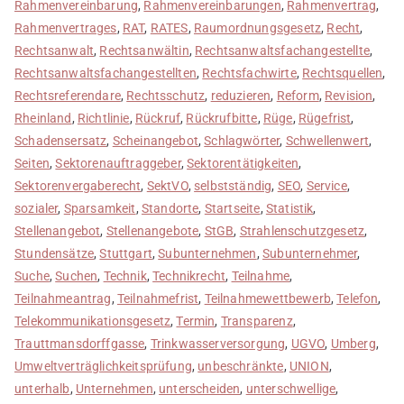
Rahmenvereinbarung
,
Rahmenvereinbarungen
,
Rahmenvertrag
,
Rahmenvertrages
,
RAT
,
RATES
,
Raumordnungsgesetz
,
Recht
,
Rechtsanwalt
,
Rechtsanwältin
,
Rechtsanwaltsfachangestellte
,
Rechtsanwaltsfachangestellten
,
Rechtsfachwirte
,
Rechtsquellen
,
Rechtsreferendare
,
Rechtsschutz
,
reduzieren
,
Reform
,
Revision
,
Rheinland
,
Richtlinie
,
Rückruf
,
Rückrufbitte
,
Rüge
,
Rügefrist
,
Schadensersatz
,
Scheinangebot
,
Schlagwörter
,
Schwellenwert
,
Seiten
,
Sektorenauftraggeber
,
Sektorentätigkeiten
,
Sektorenvergaberecht
,
SektVO
,
selbstständig
,
SEO
,
Service
,
sozialer
,
Sparsamkeit
,
Standorte
,
Startseite
,
Statistik
,
Stellenangebot
,
Stellenangebote
,
StGB
,
Strahlenschutzgesetz
,
Stundensätze
,
Stuttgart
,
Subunternehmen
,
Subunternehmer
,
Suche
,
Suchen
,
Technik
,
Technikrecht
,
Teilnahme
,
Teilnahmeantrag
,
Teilnahmefrist
,
Teilnahmewettbewerb
,
Telefon
,
Telekommunikationsgesetz
,
Termin
,
Transparenz
,
Trauttmansdorffgasse
,
Trinkwasserversorgung
,
UGVO
,
Umberg
,
Umweltverträglichkeitsprüfung
,
unbeschränkte
,
UNION
,
unterhalb
,
Unternehmen
,
unterscheiden
,
unterschwellige
,