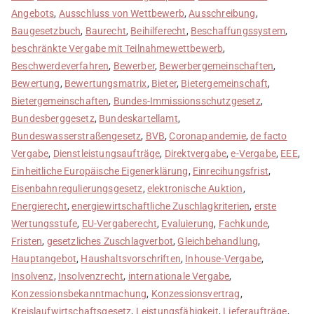
Angebots
,
Ausschluss von Wettbewerb
,
Ausschreibung
,
Baugesetzbuch
,
Baurecht
,
Beihilferecht
,
Beschaffungssystem
,
beschränkte Vergabe mit Teilnahmewettbewerb
,
Beschwerdeverfahren
,
Bewerber
,
Bewerbergemeinschaften
,
Bewertung
,
Bewertungsmatrix
,
Bieter
,
Bietergemeinschaft
,
Bietergemeinschaften
,
Bundes-Immissionsschutzgesetz
,
Bundesberggesetz
,
Bundeskartellamt
,
Bundeswasserstraßengesetz
,
BVB
,
Coronapandemie
,
de facto
Vergabe
,
Dienstleistungsaufträge
,
Direktvergabe
,
e-Vergabe
,
EEE
,
Einheitliche Europäische Eigenerklärung
,
Einrecihungsfrist
,
Eisenbahnregulierungsgesetz
,
elektronische Auktion
,
Energierecht
,
energiewirtschaftliche Zuschlagkriterien
,
erste
Wertungsstufe
,
EU-Vergaberecht
,
Evaluierung
,
Fachkunde
,
Fristen
,
gesetzliches Zuschlagverbot
,
Gleichbehandlung
,
Hauptangebot
,
Haushaltsvorschriften
,
Inhouse-Vergabe
,
Insolvenz
,
Insolvenzrecht
,
internationale Vergabe
,
Konzessionsbekanntmachung
,
Konzessionsvertrag
,
Kreislaufwirtschaftsgesetz
,
Leistungsfähigkeit
,
Lieferaufträge
,