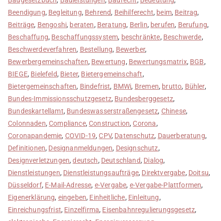
Beendigung
,
Begleitung
,
Behrend
,
Beihilferecht
,
beim
,
Beitrag
,
Beiträge
,
Bengoshi
,
beraten
,
Beratung
,
Berlin
,
berufen
,
Berufung
,
Beschaffung
,
Beschaffungssystem
,
beschränkte
,
Beschwerde
,
Beschwerdeverfahren
,
Bestellung
,
Bewerber
,
Bewerbergemeinschaften
,
Bewertung
,
Bewertungsmatrix
,
BGB
,
BIEGE
,
Bielefeld
,
Bieter
,
Bietergemeinschaft
,
Bietergemeinschaften
,
Bindefrist
,
BMWi
,
Bremen
,
brutto
,
Bühler
,
Bundes-Immissionsschutzgesetz
,
Bundesberggesetz
,
Bundeskartellamt
,
Bundeswasserstraßengesetz
,
Chinese
,
Colonnaden
,
Compliance
,
Construction
,
Corona
,
Coronapandemie
,
COVID-19
,
CPV
,
Datenschutz
,
Dauerberatung
,
Definitionen
,
Designanmeldungen
,
Designschutz
,
Designverletzungen
,
deutsch
,
Deutschland
,
Dialog
,
Dienstleistungen
,
Dienstleistungsaufträge
,
Direktvergabe
,
Doitsu
,
Düsseldorf
,
E-Mail-Adresse
,
e-Vergabe
,
e-Vergabe-Plattformen
,
Eigenerklärung
,
eingeben
,
Einheitliche
,
Einleitung
,
Einreichungsfrist
,
Einzelfirma
,
Eisenbahnregulierungsgesetz
,