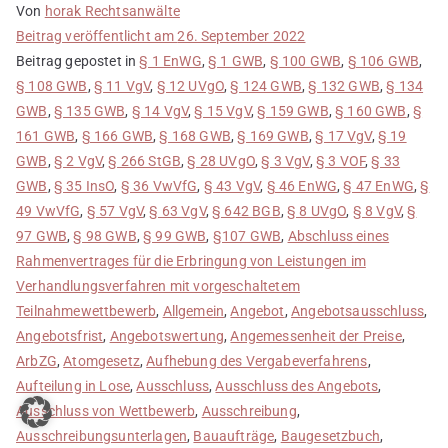
Von
horak Rechtsanwälte
Beitrag veröffentlicht am
26. September 2022
Beitrag gepostet in
§ 1 EnWG
,
§ 1 GWB
,
§ 100 GWB
,
§ 106 GWB
,
§ 108 GWB
,
§ 11 VgV
,
§ 12 UVgO
,
§ 124 GWB
,
§ 132 GWB
,
§ 134
GWB
,
§ 135 GWB
,
§ 14 VgV
,
§ 15 VgV
,
§ 159 GWB
,
§ 160 GWB
,
§
161 GWB
,
§ 166 GWB
,
§ 168 GWB
,
§ 169 GWB
,
§ 17 VgV
,
§ 19
GWB
,
§ 2 VgV
,
§ 266 StGB
,
§ 28 UVgO
,
§ 3 VgV
,
§ 3 VOF
,
§ 33
GWB
,
§ 35 InsO
,
§ 36 VwVfG
,
§ 43 VgV
,
§ 46 EnWG
,
§ 47 EnWG
,
§
49 VwVfG
,
§ 57 VgV
,
§ 63 VgV
,
§ 642 BGB
,
§ 8 UVgO
,
§ 8 VgV
,
§
97 GWB
,
§ 98 GWB
,
§ 99 GWB
,
§107 GWB
,
Abschluss eines
Rahmenvertrages für die Erbringung von Leistungen im
Verhandlungsverfahren mit vorgeschaltetem
Teilnahmewettbewerb
,
Allgemein
,
Angebot
,
Angebotsausschluss
,
Angebotsfrist
,
Angebotswertung
,
Angemessenheit der Preise
,
ArbZG
,
Atomgesetz
,
Aufhebung des Vergabeverfahrens
,
Aufteilung in Lose
,
Ausschluss
,
Ausschluss des Angebots
,
Ausschluss von Wettbewerb
,
Ausschreibung
,
Ausschreibungsunterlagen
,
Bauaufträge
,
Baugesetzbuch
,