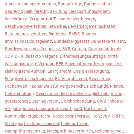
Ausschreibungsunterlagen
,
Bauaufträge
,
Baugesetzbuch
,
Baurecht
,
Beihilferecht
,
Berufung
,
Beschaffungssystem
,
beschränkte Vergabe mit Teilnahmewettbewerb
,
Beschwerdeverfahren
,
Bewerber
,
Bewerbergemeinschaften
,
Bietergemeinschaften
,
Bindefrist
,
BMWi
,
Bundes-
Immissionsschutzgesetz
,
Bundesberggesetz
,
Bundeskartellamt
,
Bundeswasserstraßengesetz
,
BVB
,
Corona
,
Coronapandemie
,
COVID-19
,
de facto Vergabe
,
Dienstleistungsaufträge
,
dritte
Wertungsstufe
,
e-Vergabe
,
EEE
,
Eisenbahnregulierungsgesetz
,
elektronische Auktion
,
Energierecht
,
Energieversorgung
,
Energiewirtschaftsgesetz
,
EU-Vergaberecht
,
Evaluierung
,
Fachanwalt
,
Fachanwalt für Vergaberecht
,
Fachkunde
,
Fristen
,
Geheimhaltung
,
Gesetz über die Umweltverträglichkeitsprüfung
,
gesetzliches Zuschlagverbot
,
Gleichbehandlung
,
GWB
,
Inhouse-
Vergabe
,
Innovationspartnerschaft
,
InsO
,
Kartellrecht
,
Kommunlavergaberecht
,
Konzessionsvertrag
,
KonzVgV
,
KRITIS-
Strategie
,
Leistungsfähigkeit
,
Lieferaufträge
,
Nachprüfungsantrag
,
Nachprüfungsverfahren
,
Nebenangebot
,