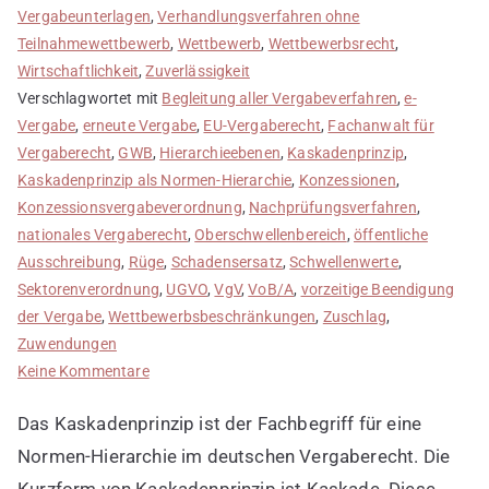
Vergabeunterlagen
,
Verhandlungsverfahren ohne
Teilnahmewettbewerb
,
Wettbewerb
,
Wettbewerbsrecht
,
Wirtschaftlichkeit
,
Zuverlässigkeit
Verschlagwortet mit
Begleitung aller Vergabeverfahren
,
e-
Vergabe
,
erneute Vergabe
,
EU-Vergaberecht
,
Fachanwalt für
Vergaberecht
,
GWB
,
Hierarchieebenen
,
Kaskadenprinzip
,
Kaskadenprinzip als Normen-Hierarchie
,
Konzessionen
,
Konzessionsvergabeverordnung
,
Nachprüfungsverfahren
,
nationales Vergaberecht
,
Oberschwellenbereich
,
öffentliche
Ausschreibung
,
Rüge
,
Schadensersatz
,
Schwellenwerte
,
Sektorenverordnung
,
UGVO
,
VgV
,
VoB/A
,
vorzeitige Beendigung
der Vergabe
,
Wettbewerbsbeschränkungen
,
Zuschlag
,
Zuwendungen
zu
Keine Kommentare
Kaskadenprinzip
Das Kaskadenprinzip ist der Fachbegriff für eine
als
Normen-
Normen-Hierarchie im deutschen Vergaberecht. Die
Hierarchie
Kurzform von Kaskadenprinzip ist Kaskade. Diese