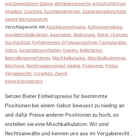
wettbewerblicher Dialog
,
Wettbewerbsrecht
,
wirtschaftlichste
Angebot
,
Zuschlag
,
Zuschlagskriterien
,
Zuwendungsbescheid
,
zweite Wertungsstufe
Verschlagwortet mit
Abschlagsrechnung
,
Auftragserteilung
,
Ausgleichskalkulation
,
auspreisen
,
Bedeutung
,
Bieter
,
Chancen
,
Durchschnitt
,
Einheitspreise
,
Erfolgsaussichten
,
Fachanwältin
,
Gebot
,
Gesamtbauvorhaben
,
Gewinn
,
Kalkulation
,
Mantelbogenverfahren
,
Mischkalkulation
,
Mischkalkulationen
,
Mischung
,
Nachtragspotential
,
niedrig
,
Positionen
,
Preise
,
Vergaberecht
,
Vorgehen
,
Zweck
zu
Keine Kommentare
Mischkalkulation
Setzen Bieter Einheitspreise für bestimmte
erstellen
Positionen bei einem Gebot bewusst zu niedrig an
und dafür Preise anderer Positionen zu hoch, so
erstellen sie eine Mischkalkulation. Wir sind
Rechtsanwälte und kennen uns aus im Vergaberecht.