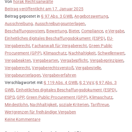
Von
horak Rechtsanwälte
Beitrag veröffentlicht am
17. Januar 2025
Beitrag gepostet in
§ 97 Abs. 3 GWB
,
Angebotswertung
,
Ausschreibung
,
Ausschreibungsunterlagen
,
Beschaffungssystem
,
Bewertung
,
Bieter
,
Compliance
,
e-Vergabe
,
Einheitliches digitales Beschaffungsdokument (ESPD)
,
EU-
Vergaberecht
,
Fachanwalt für Vergaberecht
,
Green Public
Procurement (GPP)
,
Klimaschutz
,
Nachhaltigkeit
,
Schwellenwert
,
Vergabeakten
,
Vergabearten
,
Vergabepflicht
,
Vergabeprinzipien
,
Vergaberecht
,
Vergaberechtsverstoß
,
Vergabestelle
,
Vergabeunterlagen
,
Vergabeverfahren
Verschlagwortet mit
§ 119 Abs. 4 GWB
,
§ 2 VgV
,
§ 97 Abs. 3
GWB
,
Einheitliches digitales Beschaffungsdokument (ESPD)
,
ESPD
,
GPP
,
Green Public Procurement (GPP)
,
Klimaschutz
,
Mindestlohn
,
Nachhaltigkeit
,
soziale Kriterien
,
Tariftreue
,
Wertgrenzen für freihändige Vergaben
zu
Keine Kommentare
Neuerungen