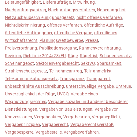
Leistungsfähigkeit
,
Lieferaufträge
,
Mitwirkung
,
Nachprüfungsantrag
,
Nachprüfungsverfahren
,
Nebenangebot
,
Netzausbaubeschleunigungsgesetz
,
nicht offenes Verfahren
,
Nichtdiskriminierung
,
offenes Verfahren
,
öffentliche Aufträge
,
öffentliche Auftraggeber
,
öffentliche Vergabe
,
öffentliches
Wirtschaftsrecht
,
Planungswettbewerbe
,
PreisG
,
Preisverordnung
,
Publikationsorgane
,
Rahmenvereinbarung
,
Revision
,
Richtlinie 2014/23/EU
,
Rüge
,
Rügefrist
,
Schadensersatz
,
Scheinangebot
,
Sektorenvergaberecht
,
SektVO
,
Sparsamkeit
,
Strahlenschutzgesetz
,
Teilnahmeantrag
,
Teilnahmefrist
,
Telekommunikationsgesetz
,
Transparanz
,
Transparent
,
unbeschränkte Ausschreibung
,
unterschwellige Vergabe
,
Untreue
,
Unverzüglichkeit der Rüge
,
UVGO
,
Vergabe eines
Wegnutzungsrechtes
,
Vergabe sozialer und anderer besonderer
Dienstleistungen
,
Vergabe von Bauleistungen
,
Vergabe von
Konzessionen
,
Vergabeakten
,
Vergabearten
,
Vergabepflicht
,
Vergabeprinzipien
,
Vergaberecht
,
Vergaberechtsverstoß
,
Vergabesperre
,
Vergabestelle
,
Vergabeverfahren
,