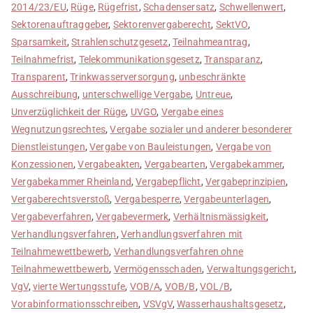
2014/23/EU
,
Rüge
,
Rügefrist
,
Schadensersatz
,
Schwellenwert
,
Sektorenauftraggeber
,
Sektorenvergaberecht
,
SektVO
,
Sparsamkeit
,
Strahlenschutzgesetz
,
Teilnahmeantrag
,
Teilnahmefrist
,
Telekommunikationsgesetz
,
Transparanz
,
Transparent
,
Trinkwasserversorgung
,
unbeschränkte
Ausschreibung
,
unterschwellige Vergabe
,
Untreue
,
Unverzüglichkeit der Rüge
,
UVGO
,
Vergabe eines
Wegnutzungsrechtes
,
Vergabe sozialer und anderer besonderer
Dienstleistungen
,
Vergabe von Bauleistungen
,
Vergabe von
Konzessionen
,
Vergabeakten
,
Vergabearten
,
Vergabekammer
,
Vergabekammer Rheinland
,
Vergabepflicht
,
Vergabeprinzipien
,
Vergaberechtsverstoß
,
Vergabesperre
,
Vergabeunterlagen
,
Vergabeverfahren
,
Vergabevermerk
,
Verhältnismässigkeit
,
Verhandlungsverfahren
,
Verhandlungsverfahren mit
Teilnahmewettbewerb
,
Verhandlungsverfahren ohne
Teilnahmewettbewerb
,
Vermögensschaden
,
Verwaltungsgericht
,
VgV
,
vierte Wertungsstufe
,
VOB/A
,
VOB/B
,
VOL/B
,
Vorabinformationsschreiben
,
VSVgV
,
Wasserhaushaltsgesetz
,