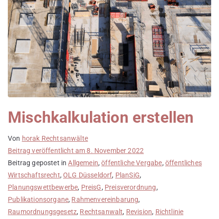
Mischkalkulation erstellen
Von
horak Rechtsanwälte
Beitrag veröffentlicht am
8. November 2022
Beitrag gepostet in
Allgemein
,
öffentliche Vergabe
,
öffentliches
Wirtschaftsrecht
,
OLG Düsseldorf
,
PlanSiG
,
Planungswettbewerbe
,
PreisG
,
Preisverordnung
,
Publikationsorgane
,
Rahmenvereinbarung
,
Raumordnungsgesetz
,
Rechtsanwalt
,
Revision
,
Richtlinie