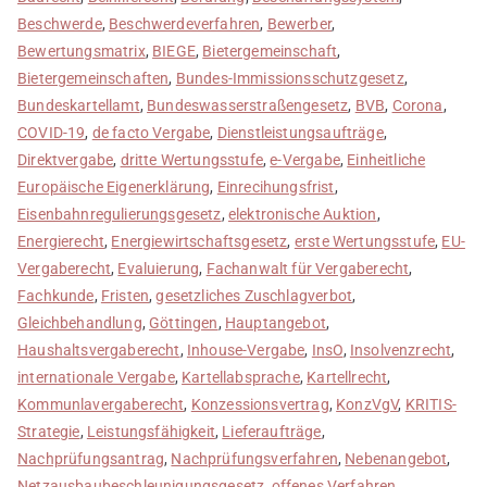
Beschwerde
,
Beschwerdeverfahren
,
Bewerber
,
Bewertungsmatrix
,
BIEGE
,
Bietergemeinschaft
,
Bietergemeinschaften
,
Bundes-Immissionsschutzgesetz
,
Bundeskartellamt
,
Bundeswasserstraßengesetz
,
BVB
,
Corona
,
COVID-19
,
de facto Vergabe
,
Dienstleistungsaufträge
,
Direktvergabe
,
dritte Wertungsstufe
,
e-Vergabe
,
Einheitliche
Europäische Eigenerklärung
,
Einrecihungsfrist
,
Eisenbahnregulierungsgesetz
,
elektronische Auktion
,
Energierecht
,
Energiewirtschaftsgesetz
,
erste Wertungsstufe
,
EU-
Vergaberecht
,
Evaluierung
,
Fachanwalt für Vergaberecht
,
Fachkunde
,
Fristen
,
gesetzliches Zuschlagverbot
,
Gleichbehandlung
,
Göttingen
,
Hauptangebot
,
Haushaltsvergaberecht
,
Inhouse-Vergabe
,
InsO
,
Insolvenzrecht
,
internationale Vergabe
,
Kartellabsprache
,
Kartellrecht
,
Kommunlavergaberecht
,
Konzessionsvertrag
,
KonzVgV
,
KRITIS-
Strategie
,
Leistungsfähigkeit
,
Lieferaufträge
,
Nachprüfungsantrag
,
Nachprüfungsverfahren
,
Nebenangebot
,
Netzausbaubeschleunigungsgesetz
,
offenes Verfahren
,