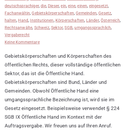
deutschsprachiger
,
die
,
Dieser
,
ein
,
eine
,
einen
,
eingesetzt
,
Fachanwältin
,
Gebietskörperschaften
,
Gemeinden
,
Gesetz
,
halten
,
Hand
,
Institutionen
,
Körperschaften
,
Länder
,
Österreich
,
Rechtsanwälte
,
Schweiz
,
Sektor
,
SGB
,
umgangssprachlich
,
Vergaberecht
zu
Keine Kommentare
Öffentliche
Gebietskörperschaften und Körperschaften des
Hand
ist
öffentlichen Rechts, dieser vollständige öffentlichen
umgangssprachlich
Sektor, das ist die Öffentliche Hand.
Gebietskörperschaften sind Bund, Länder und
Gemeinden. Obwohl Öffentliche Hand eine
umgangssprachliche Bezeichnung ist, wird sie im
Gesetz eingesetzt. Beispielsweise verwendet § 224
SGB IX Öffentliche Hand im Kontext mit der
Auftragsvergabe. Wir freuen uns auf Ihren Anruf.