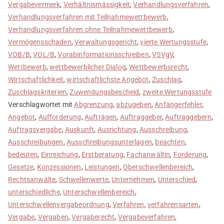
Vergabevermerk
,
Verhältnismässigkeit
,
Verhandlungsverfahren
,
Verhandlungsverfahren mit Teilnahmewettbewerb
,
Verhandlungsverfahren ohne Teilnahmewettbewerb
,
Vermögensschaden
,
Verwaltungsgericht
,
vierte Wertungsstufe
,
VOB/B
,
VOL/B
,
Vorabinformationsschreiben
,
VSVgV
,
Wettbewerb
,
wettbewerblicher Dialog
,
Wettbewerbsrecht
,
Wirtschaftlichkeit
,
wirtschaftlichste Angebot
,
Zuschlag
,
Zuschlagskriterien
,
Zuwendungsbescheid
,
zweite Wertungsstufe
Verschlagwortet mit
Abgrenzung
,
abzugeben
,
Anfängerfehler
,
Angebot
,
Aufforderung
,
Aufträgen
,
Auftraggeber
,
Auftraggebern
,
Auftragsvergabe
,
Auskunft
,
Ausrichtung
,
Ausschreibung
,
Ausschreibungen
,
Ausschreibungsunterlagen
,
beachten
,
bedeuten
,
Einreichung
,
Erstberatung
,
Fachanwältin
,
Forderung
,
Gesetze
,
Konzessionen
,
Leistungen
,
Oberschwellenbereich
,
Rechtsanwälte
,
Schwellenwerte
,
Unternehmen
,
Unterschied
,
unterschiedliche
,
Unterschwellenbereich
,
Unterschwellenvergabeordnung
,
Verfahren
,
verfahrensarten
,
Vergabe
,
Vergaben
,
Vergaberecht
,
Vergabeverfahren
,