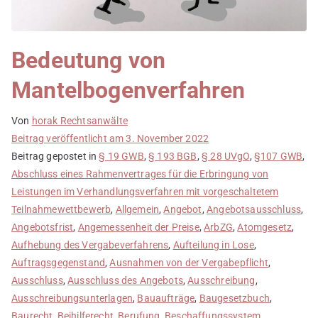
Bedeutung von
Mantelbogenverfahren
Von
horak Rechtsanwälte
Beitrag veröffentlicht am
3. November 2022
Beitrag gepostet in
§ 19 GWB
,
§ 193 BGB
,
§ 28 UVgO
,
§107 GWB
,
Abschluss eines Rahmenvertrages für die Erbringung von
Leistungen im Verhandlungsverfahren mit vorgeschaltetem
Teilnahmewettbewerb
,
Allgemein
,
Angebot
,
Angebotsausschluss
,
Angebotsfrist
,
Angemessenheit der Preise
,
ArbZG
,
Atomgesetz
,
Aufhebung des Vergabeverfahrens
,
Aufteilung in Lose
,
Auftragsgegenstand
,
Ausnahmen von der Vergabepflicht
,
Ausschluss
,
Ausschluss des Angebots
,
Ausschreibung
,
Ausschreibungsunterlagen
,
Bauaufträge
,
Baugesetzbuch
,
Baurecht
,
Beihilferecht
,
Berufung
,
Beschaffungssystem
,