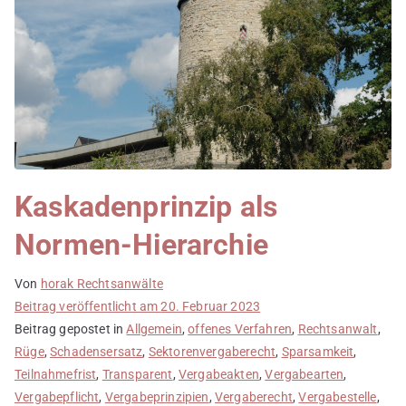
Kaskadenprinzip als
Normen-Hierarchie
Von
horak Rechtsanwälte
Beitrag veröffentlicht am
20. Februar 2023
Beitrag gepostet in
Allgemein
,
offenes Verfahren
,
Rechtsanwalt
,
Rüge
,
Schadensersatz
,
Sektorenvergaberecht
,
Sparsamkeit
,
Teilnahmefrist
,
Transparent
,
Vergabeakten
,
Vergabearten
,
Vergabepflicht
,
Vergabeprinzipien
,
Vergaberecht
,
Vergabestelle
,