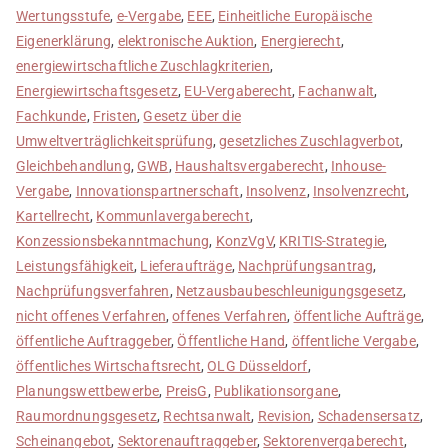
Wertungsstufe
,
e-Vergabe
,
EEE
,
Einheitliche Europäische
Eigenerklärung
,
elektronische Auktion
,
Energierecht
,
energiewirtschaftliche Zuschlagkriterien
,
Energiewirtschaftsgesetz
,
EU-Vergaberecht
,
Fachanwalt
,
Fachkunde
,
Fristen
,
Gesetz über die
Umweltverträglichkeitsprüfung
,
gesetzliches Zuschlagverbot
,
Gleichbehandlung
,
GWB
,
Haushaltsvergaberecht
,
Inhouse-
Vergabe
,
Innovationspartnerschaft
,
Insolvenz
,
Insolvenzrecht
,
Kartellrecht
,
Kommunlavergaberecht
,
Konzessionsbekanntmachung
,
KonzVgV
,
KRITIS-Strategie
,
Leistungsfähigkeit
,
Lieferaufträge
,
Nachprüfungsantrag
,
Nachprüfungsverfahren
,
Netzausbaubeschleunigungsgesetz
,
nicht offenes Verfahren
,
offenes Verfahren
,
öffentliche Aufträge
,
öffentliche Auftraggeber
,
Öffentliche Hand
,
öffentliche Vergabe
,
öffentliches Wirtschaftsrecht
,
OLG Düsseldorf
,
Planungswettbewerbe
,
PreisG
,
Publikationsorgane
,
Raumordnungsgesetz
,
Rechtsanwalt
,
Revision
,
Schadensersatz
,
Scheinangebot
,
Sektorenauftraggeber
,
Sektorenvergaberecht
,