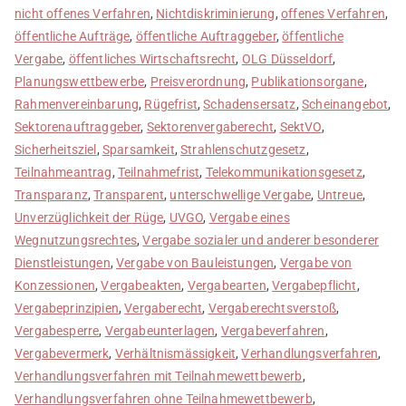
nicht offenes Verfahren
,
Nichtdiskriminierung
,
offenes Verfahren
,
öffentliche Aufträge
,
öffentliche Auftraggeber
,
öffentliche
Vergabe
,
öffentliches Wirtschaftsrecht
,
OLG Düsseldorf
,
Planungswettbewerbe
,
Preisverordnung
,
Publikationsorgane
,
Rahmenvereinbarung
,
Rügefrist
,
Schadensersatz
,
Scheinangebot
,
Sektorenauftraggeber
,
Sektorenvergaberecht
,
SektVO
,
Sicherheitsziel
,
Sparsamkeit
,
Strahlenschutzgesetz
,
Teilnahmeantrag
,
Teilnahmefrist
,
Telekommunikationsgesetz
,
Transparanz
,
Transparent
,
unterschwellige Vergabe
,
Untreue
,
Unverzüglichkeit der Rüge
,
UVGO
,
Vergabe eines
Wegnutzungsrechtes
,
Vergabe sozialer und anderer besonderer
Dienstleistungen
,
Vergabe von Bauleistungen
,
Vergabe von
Konzessionen
,
Vergabeakten
,
Vergabearten
,
Vergabepflicht
,
Vergabeprinzipien
,
Vergaberecht
,
Vergaberechtsverstoß
,
Vergabesperre
,
Vergabeunterlagen
,
Vergabeverfahren
,
Vergabevermerk
,
Verhältnismässigkeit
,
Verhandlungsverfahren
,
Verhandlungsverfahren mit Teilnahmewettbewerb
,
Verhandlungsverfahren ohne Teilnahmewettbewerb
,