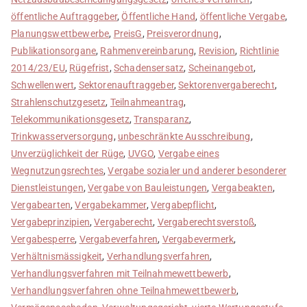
öffentliche Auftraggeber
,
Öffentliche Hand
,
öffentliche Vergabe
,
Planungswettbewerbe
,
PreisG
,
Preisverordnung
,
Publikationsorgane
,
Rahmenvereinbarung
,
Revision
,
Richtlinie
2014/23/EU
,
Rügefrist
,
Schadensersatz
,
Scheinangebot
,
Schwellenwert
,
Sektorenauftraggeber
,
Sektorenvergaberecht
,
Strahlenschutzgesetz
,
Teilnahmeantrag
,
Telekommunikationsgesetz
,
Transparanz
,
Trinkwasserversorgung
,
unbeschränkte Ausschreibung
,
Unverzüglichkeit der Rüge
,
UVGO
,
Vergabe eines
Wegnutzungsrechtes
,
Vergabe sozialer und anderer besonderer
Dienstleistungen
,
Vergabe von Bauleistungen
,
Vergabeakten
,
Vergabearten
,
Vergabekammer
,
Vergabepflicht
,
Vergabeprinzipien
,
Vergaberecht
,
Vergaberechtsverstoß
,
Vergabesperre
,
Vergabeverfahren
,
Vergabevermerk
,
Verhältnismässigkeit
,
Verhandlungsverfahren
,
Verhandlungsverfahren mit Teilnahmewettbewerb
,
Verhandlungsverfahren ohne Teilnahmewettbewerb
,