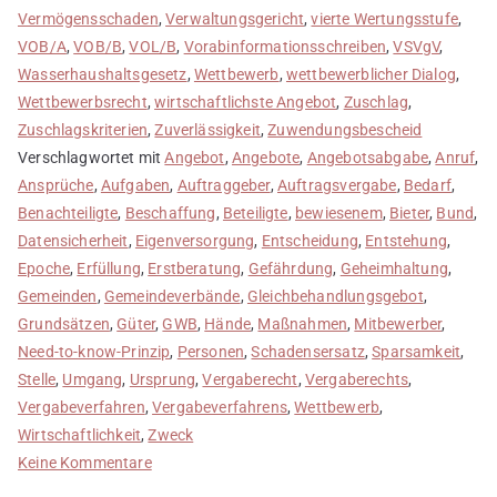
Vermögensschaden
,
Verwaltungsgericht
,
vierte Wertungsstufe
,
VOB/A
,
VOB/B
,
VOL/B
,
Vorabinformationsschreiben
,
VSVgV
,
Wasserhaushaltsgesetz
,
Wettbewerb
,
wettbewerblicher Dialog
,
Wettbewerbsrecht
,
wirtschaftlichste Angebot
,
Zuschlag
,
Zuschlagskriterien
,
Zuverlässigkeit
,
Zuwendungsbescheid
Verschlagwortet mit
Angebot
,
Angebote
,
Angebotsabgabe
,
Anruf
,
Ansprüche
,
Aufgaben
,
Auftraggeber
,
Auftragsvergabe
,
Bedarf
,
Benachteiligte
,
Beschaffung
,
Beteiligte
,
bewiesenem
,
Bieter
,
Bund
,
Datensicherheit
,
Eigenversorgung
,
Entscheidung
,
Entstehung
,
Epoche
,
Erfüllung
,
Erstberatung
,
Gefährdung
,
Geheimhaltung
,
Gemeinden
,
Gemeindeverbände
,
Gleichbehandlungsgebot
,
Grundsätzen
,
Güter
,
GWB
,
Hände
,
Maßnahmen
,
Mitbewerber
,
Need-to-know-Prinzip
,
Personen
,
Schadensersatz
,
Sparsamkeit
,
Stelle
,
Umgang
,
Ursprung
,
Vergaberecht
,
Vergaberechts
,
Vergabeverfahren
,
Vergabeverfahrens
,
Wettbewerb
,
Wirtschaftlichkeit
,
Zweck
zu
Keine Kommentare
Geheimhaltung