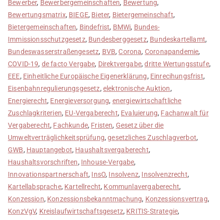
Bewerber
,
Bewerbergemeinschaften
,
Bewertung
,
Bewertungsmatrix
,
BIEGE
,
Bieter
,
Bietergemeinschaft
,
Bietergemeinschaften
,
Bindefrist
,
BMWi
,
Bundes-
Immissionsschutzgesetz
,
Bundesberggesetz
,
Bundeskartellamt
,
Bundeswasserstraßengesetz
,
BVB
,
Corona
,
Coronapandemie
,
COVID-19
,
de facto Vergabe
,
Direktvergabe
,
dritte Wertungsstufe
,
EEE
,
Einheitliche Europäische Eigenerklärung
,
Einrecihungsfrist
,
Eisenbahnregulierungsgesetz
,
elektronische Auktion
,
Energierecht
,
Energieversorgung
,
energiewirtschaftliche
Zuschlagkriterien
,
EU-Vergaberecht
,
Evaluierung
,
Fachanwalt für
Vergaberecht
,
Fachkunde
,
Fristen
,
Gesetz über die
Umweltverträglichkeitsprüfung
,
gesetzliches Zuschlagverbot
,
GWB
,
Hauptangebot
,
Haushaltsvergaberecht
,
Haushaltsvorschriften
,
Inhouse-Vergabe
,
Innovationspartnerschaft
,
InsO
,
Insolvenz
,
Insolvenzrecht
,
Kartellabsprache
,
Kartellrecht
,
Kommunlavergaberecht
,
Konzession
,
Konzessionsbekanntmachung
,
Konzessionsvertrag
,
KonzVgV
,
Kreislaufwirtschaftsgesetz
,
KRITIS-Strategie
,