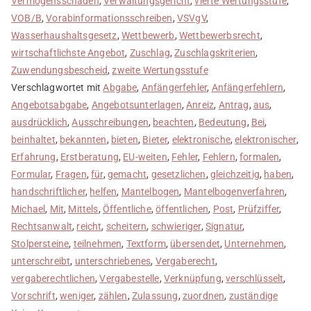
Vermögensschaden
,
Verwaltungsgericht
,
vierte Wertungsstufe
,
VOB/B
,
Vorabinformationsschreiben
,
VSVgV
,
Wasserhaushaltsgesetz
,
Wettbewerb
,
Wettbewerbsrecht
,
wirtschaftlichste Angebot
,
Zuschlag
,
Zuschlagskriterien
,
Zuwendungsbescheid
,
zweite Wertungsstufe
Verschlagwortet mit
Abgabe
,
Anfängerfehler
,
Anfängerfehlern
,
Angebotsabgabe
,
Angebotsunterlagen
,
Anreiz
,
Antrag
,
aus
,
ausdrücklich
,
Ausschreibungen
,
beachten
,
Bedeutung
,
Bei
,
beinhaltet
,
bekannten
,
bieten
,
Bieter
,
elektronische
,
elektronischer
,
Erfahrung
,
Erstberatung
,
EU-weiten
,
Fehler
,
Fehlern
,
formalen
,
Formular
,
Fragen
,
für
,
gemacht
,
gesetzlichen
,
gleichzeitig
,
haben
,
handschriftlicher
,
helfen
,
Mantelbogen
,
Mantelbogenverfahren
,
Michael
,
Mit
,
Mittels
,
Öffentliche
,
öffentlichen
,
Post
,
Prüfziffer
,
Rechtsanwalt
,
reicht
,
scheitern
,
schwieriger
,
Signatur
,
Stolpersteine
,
teilnehmen
,
Textform
,
übersendet
,
Unternehmen
,
unterschreibt
,
unterschriebenes
,
Vergaberecht
,
vergaberechtlichen
,
Vergabestelle
,
Verknüpfung
,
verschlüsselt
,
Vorschrift
,
weniger
,
zählen
,
Zulassung
,
zuordnen
,
zuständige