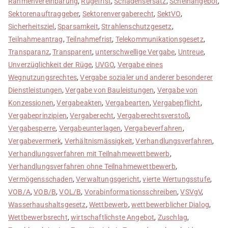
Rahmenvereinbarung
,
Rügefrist
,
Schadensersatz
,
Scheinangebot
,
Sektorenauftraggeber
,
Sektorenvergaberecht
,
SektVO
,
Sicherheitsziel
,
Sparsamkeit
,
Strahlenschutzgesetz
,
Teilnahmeantrag
,
Teilnahmefrist
,
Telekommunikationsgesetz
,
Transparanz
,
Transparent
,
unterschwellige Vergabe
,
Untreue
,
Unverzüglichkeit der Rüge
,
UVGO
,
Vergabe eines
Wegnutzungsrechtes
,
Vergabe sozialer und anderer besonderer
Dienstleistungen
,
Vergabe von Bauleistungen
,
Vergabe von
Konzessionen
,
Vergabeakten
,
Vergabearten
,
Vergabepflicht
,
Vergabeprinzipien
,
Vergaberecht
,
Vergaberechtsverstoß
,
Vergabesperre
,
Vergabeunterlagen
,
Vergabeverfahren
,
Vergabevermerk
,
Verhältnismässigkeit
,
Verhandlungsverfahren
,
Verhandlungsverfahren mit Teilnahmewettbewerb
,
Verhandlungsverfahren ohne Teilnahmewettbewerb
,
Vermögensschaden
,
Verwaltungsgericht
,
vierte Wertungsstufe
,
VOB/A
,
VOB/B
,
VOL/B
,
Vorabinformationsschreiben
,
VSVgV
,
Wasserhaushaltsgesetz
,
Wettbewerb
,
wettbewerblicher Dialog
,
Wettbewerbsrecht
,
wirtschaftlichste Angebot
,
Zuschlag
,