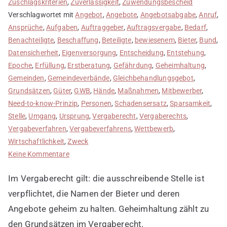
Zuschlagskriterien
,
Zuverlässigkeit
,
Zuwendungsbescheid
Verschlagwortet mit
Angebot
,
Angebote
,
Angebotsabgabe
,
Anruf
,
Ansprüche
,
Aufgaben
,
Auftraggeber
,
Auftragsvergabe
,
Bedarf
,
Benachteiligte
,
Beschaffung
,
Beteiligte
,
bewiesenem
,
Bieter
,
Bund
,
Datensicherheit
,
Eigenversorgung
,
Entscheidung
,
Entstehung
,
Epoche
,
Erfüllung
,
Erstberatung
,
Gefährdung
,
Geheimhaltung
,
Gemeinden
,
Gemeindeverbände
,
Gleichbehandlungsgebot
,
Grundsätzen
,
Güter
,
GWB
,
Hände
,
Maßnahmen
,
Mitbewerber
,
Need-to-know-Prinzip
,
Personen
,
Schadensersatz
,
Sparsamkeit
,
Stelle
,
Umgang
,
Ursprung
,
Vergaberecht
,
Vergaberechts
,
Vergabeverfahren
,
Vergabeverfahrens
,
Wettbewerb
,
Wirtschaftlichkeit
,
Zweck
zu
Keine Kommentare
Geheimhaltung
Im Vergaberecht gilt: die ausschreibende Stelle ist
wahren
verpflichtet, die Namen der Bieter und deren
Angebote geheim zu halten. Geheimhaltung zählt zu
den Grundsätzen im Vergaberecht.