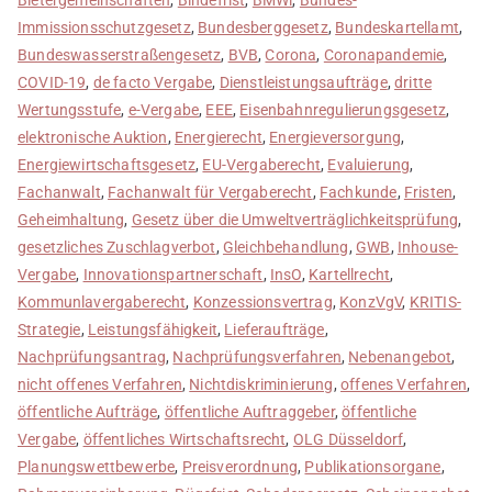
Immissionsschutzgesetz
,
Bundesberggesetz
,
Bundeskartellamt
,
Bundeswasserstraßengesetz
,
BVB
,
Corona
,
Coronapandemie
,
COVID-19
,
de facto Vergabe
,
Dienstleistungsaufträge
,
dritte
Wertungsstufe
,
e-Vergabe
,
EEE
,
Eisenbahnregulierungsgesetz
,
elektronische Auktion
,
Energierecht
,
Energieversorgung
,
Energiewirtschaftsgesetz
,
EU-Vergaberecht
,
Evaluierung
,
Fachanwalt
,
Fachanwalt für Vergaberecht
,
Fachkunde
,
Fristen
,
Geheimhaltung
,
Gesetz über die Umweltverträglichkeitsprüfung
,
gesetzliches Zuschlagverbot
,
Gleichbehandlung
,
GWB
,
Inhouse-
Vergabe
,
Innovationspartnerschaft
,
InsO
,
Kartellrecht
,
Kommunlavergaberecht
,
Konzessionsvertrag
,
KonzVgV
,
KRITIS-
Strategie
,
Leistungsfähigkeit
,
Lieferaufträge
,
Nachprüfungsantrag
,
Nachprüfungsverfahren
,
Nebenangebot
,
nicht offenes Verfahren
,
Nichtdiskriminierung
,
offenes Verfahren
,
öffentliche Aufträge
,
öffentliche Auftraggeber
,
öffentliche
Vergabe
,
öffentliches Wirtschaftsrecht
,
OLG Düsseldorf
,
Planungswettbewerbe
,
Preisverordnung
,
Publikationsorgane
,