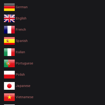
German
English
French
Spanish
Italian
Portuguese
Polish
Japanese
Vietnamese