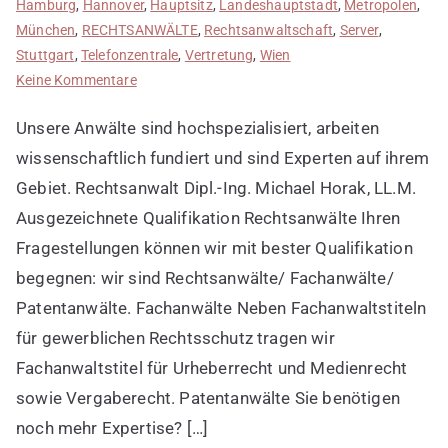
Hamburg
,
Hannover
,
Hauptsitz
,
Landeshauptstadt
,
Metropolen
,
München
,
RECHTSANWÄLTE
,
Rechtsanwaltschaft
,
Server
,
Stuttgart
,
Telefonzentrale
,
Vertretung
,
Wien
zu
Keine Kommentare
Fachkanzleien
Unsere Anwälte sind hochspezialisiert, arbeiten
entdecken
wissenschaftlich fundiert und sind Experten auf ihrem
Gebiet. Rechtsanwalt Dipl.-Ing. Michael Horak, LL.M.
Ausgezeichnete Qualifikation Rechtsanwälte Ihren
Fragestellungen können wir mit bester Qualifikation
begegnen: wir sind Rechtsanwälte/ Fachanwälte/
Patentanwälte. Fachanwälte Neben Fachanwaltstiteln
für gewerblichen Rechtsschutz tragen wir
Fachanwaltstitel für Urheberrecht und Medienrecht
sowie Vergaberecht. Patentanwälte Sie benötigen
noch mehr Expertise? […]