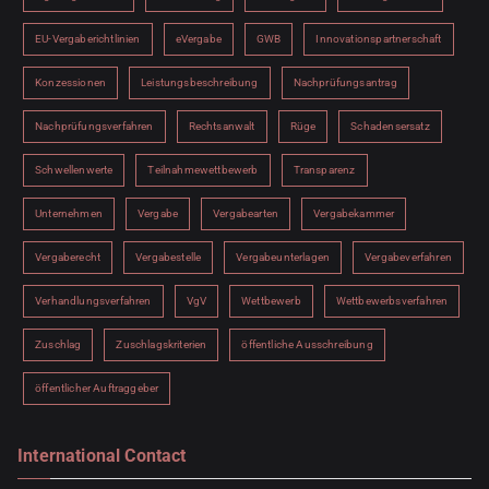
EU-Vergaberichtlinien
eVergabe
GWB
Innovationspartnerschaft
Konzessionen
Leistungsbeschreibung
Nachprüfungsantrag
Nachprüfungsverfahren
Rechtsanwalt
Rüge
Schadensersatz
Schwellenwerte
Teilnahmewettbewerb
Transparenz
Unternehmen
Vergabe
Vergabearten
Vergabekammer
Vergaberecht
Vergabestelle
Vergabeunterlagen
Vergabeverfahren
Verhandlungsverfahren
VgV
Wettbewerb
Wettbewerbsverfahren
Zuschlag
Zuschlagskriterien
öffentliche Ausschreibung
öffentlicher Auftraggeber
International Contact