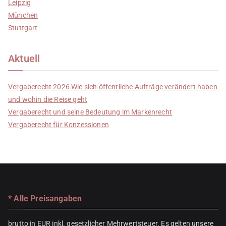
Leipzig
München
Stuttgart
Aktuell
Vergaberecht 2026 Wie sich öffentliche Aufträge verändert haben
und wohin die Reise geht
Vergaberecht und seine Bedeutung im Markenrecht
Vergaberecht für Konzessionen
* Alle Preisangaben
brutto in EUR inkl. gesetzlicher Mehrwertsteuer. Es gelten unsere