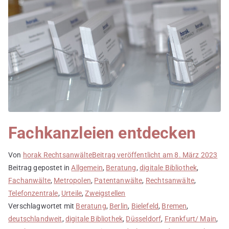
Fachkanzleien entdecken
Von
horak Rechtsanwälte
Beitrag veröffentlicht am
8. März 2023
Beitrag gepostet in
Allgemein
,
Beratung
,
digitale Bibliothek
,
Fachanwälte
,
Metropolen
,
Patentanwälte
,
Rechtsanwälte
,
Telefonzentrale
,
Urteile
,
Zweigstellen
Verschlagwortet mit
Beratung
,
Berlin
,
Bielefeld
,
Bremen
,
deutschlandweit
,
digitale Bibliothek
,
Düsseldorf
,
Frankfurt/ Main
,