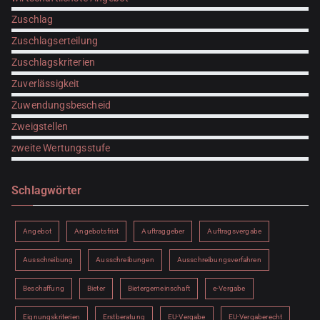
Zuschlag
Zuschlagserteilung
Zuschlagskriterien
Zuverlässigkeit
Zuwendungsbescheid
Zweigstellen
zweite Wertungsstufe
Schlagwörter
Angebot
Angebotsfrist
Auftraggeber
Auftragsvergabe
Ausschreibung
Ausschreibungen
Ausschreibungsverfahren
Beschaffung
Bieter
Bietergemeinschaft
e-Vergabe
Eignungskriterien
Erstberatung
EU-Vergabe
EU-Vergaberecht