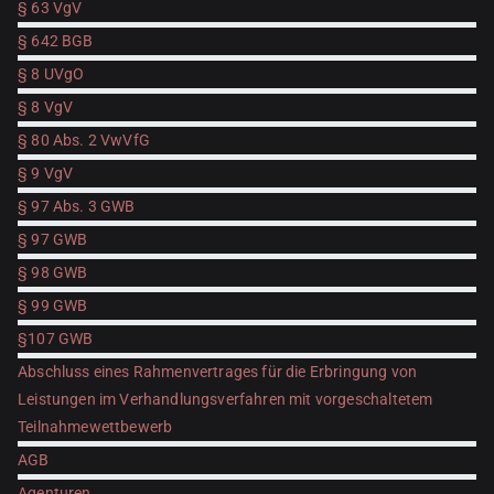
§ 63 VgV
§ 642 BGB
§ 8 UVgO
§ 8 VgV
§ 80 Abs. 2 VwVfG
§ 9 VgV
§ 97 Abs. 3 GWB
§ 97 GWB
§ 98 GWB
§ 99 GWB
§107 GWB
Abschluss eines Rahmenvertrages für die Erbringung von
Leistungen im Verhandlungsverfahren mit vorgeschaltetem
Teilnahmewettbewerb
AGB
Agenturen