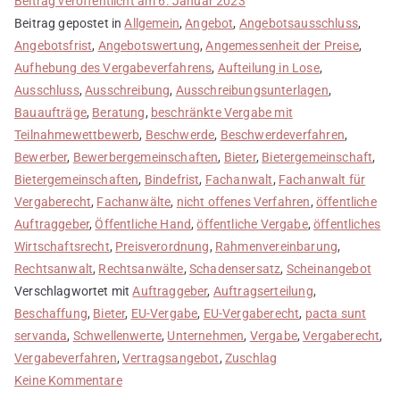
Beitrag veröffentlicht am
6. Januar 2023
Beitrag gepostet in
Allgemein
,
Angebot
,
Angebotsausschluss
,
Angebotsfrist
,
Angebotswertung
,
Angemessenheit der Preise
,
Aufhebung des Vergabeverfahrens
,
Aufteilung in Lose
,
Ausschluss
,
Ausschreibung
,
Ausschreibungsunterlagen
,
Bauaufträge
,
Beratung
,
beschränkte Vergabe mit
Teilnahmewettbewerb
,
Beschwerde
,
Beschwerdeverfahren
,
Bewerber
,
Bewerbergemeinschaften
,
Bieter
,
Bietergemeinschaft
,
Bietergemeinschaften
,
Bindefrist
,
Fachanwalt
,
Fachanwalt für
Vergaberecht
,
Fachanwälte
,
nicht offenes Verfahren
,
öffentliche
Auftraggeber
,
Öffentliche Hand
,
öffentliche Vergabe
,
öffentliches
Wirtschaftsrecht
,
Preisverordnung
,
Rahmenvereinbarung
,
Rechtsanwalt
,
Rechtsanwälte
,
Schadensersatz
,
Scheinangebot
Verschlagwortet mit
Auftraggeber
,
Auftragserteilung
,
Beschaffung
,
Bieter
,
EU-Vergabe
,
EU-Vergaberecht
,
pacta sunt
servanda
,
Schwellenwerte
,
Unternehmen
,
Vergabe
,
Vergaberecht
,
Vergabeverfahren
,
Vertragsangebot
,
Zuschlag
zu
Keine Kommentare