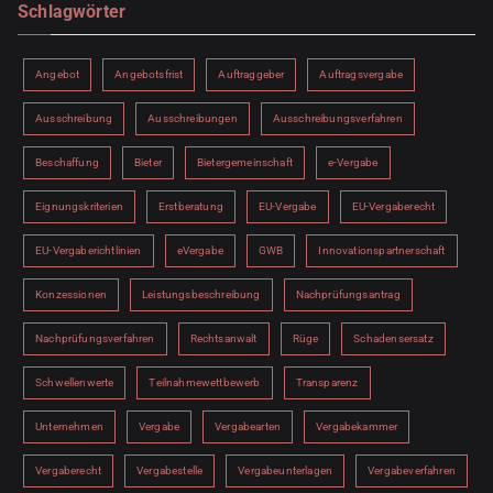
Schlagwörter
Angebot
Angebotsfrist
Auftraggeber
Auftragsvergabe
Ausschreibung
Ausschreibungen
Ausschreibungsverfahren
Beschaffung
Bieter
Bietergemeinschaft
e-Vergabe
Eignungskriterien
Erstberatung
EU-Vergabe
EU-Vergaberecht
EU-Vergaberichtlinien
eVergabe
GWB
Innovationspartnerschaft
Konzessionen
Leistungsbeschreibung
Nachprüfungsantrag
Nachprüfungsverfahren
Rechtsanwalt
Rüge
Schadensersatz
Schwellenwerte
Teilnahmewettbewerb
Transparenz
Unternehmen
Vergabe
Vergabearten
Vergabekammer
Vergaberecht
Vergabestelle
Vergabeunterlagen
Vergabeverfahren