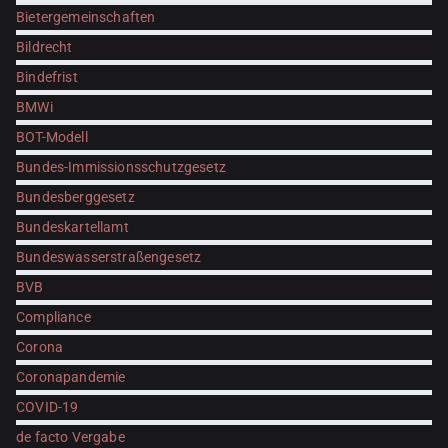
Bietergemeinschaften
Bildrecht
Bindefrist
BMWi
BOT-Modell
Bundes-Immissionsschutzgesetz
Bundesberggesetz
Bundeskartellamt
Bundeswasserstraßengesetz
BVB
Compliance
Corona
Coronapandemie
COVID-19
de facto Vergabe