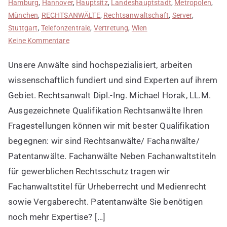
Hamburg
,
Hannover
,
Hauptsitz
,
Landeshauptstadt
,
Metropolen
,
München
,
RECHTSANWÄLTE
,
Rechtsanwaltschaft
,
Server
,
Stuttgart
,
Telefonzentrale
,
Vertretung
,
Wien
zu
Keine Kommentare
Fachkanzleien
Unsere Anwälte sind hochspezialisiert, arbeiten
entdecken
wissenschaftlich fundiert und sind Experten auf ihrem
Gebiet. Rechtsanwalt Dipl.-Ing. Michael Horak, LL.M.
Ausgezeichnete Qualifikation Rechtsanwälte Ihren
Fragestellungen können wir mit bester Qualifikation
begegnen: wir sind Rechtsanwälte/ Fachanwälte/
Patentanwälte. Fachanwälte Neben Fachanwaltstiteln
für gewerblichen Rechtsschutz tragen wir
Fachanwaltstitel für Urheberrecht und Medienrecht
sowie Vergaberecht. Patentanwälte Sie benötigen
noch mehr Expertise? […]