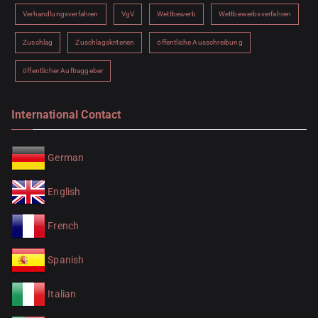
Verhandlungsverfahren
VgV
Wettbewerb
Wettbewerbsverfahren
Zuschlag
Zuschlagskriterien
öffentliche Ausschreibung
öffentlicher Auftraggeber
International Contact
German
English
French
Spanish
Italian