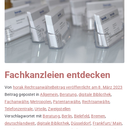
Fachkanzleien entdecken
Von
horak Rechtsanwälte
Beitrag veröffentlicht am
8. März 2023
Beitrag gepostet in
Allgemein
,
Beratung
,
digitale Bibliothek
,
Fachanwälte
,
Metropolen
,
Patentanwälte
,
Rechtsanwälte
,
Telefonzentrale
,
Urteile
,
Zweigstellen
Verschlagwortet mit
Beratung
,
Berlin
,
Bielefeld
,
Bremen
,
deutschlandweit
,
digitale Bibliothek
,
Düsseldorf
,
Frankfurt/ Main
,