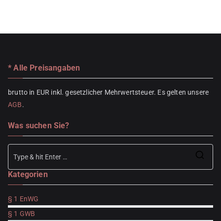
* Alle Preisangaben
brutto in EUR inkl. gesetzlicher Mehrwertsteuer. Es gelten unsere
AGB
.
Was suchen Sie?
Se
Kategorien
for
§ 1 EnWG
§ 1 GWB