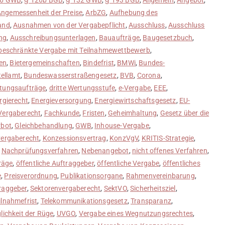
ngemessenheit der Preise
,
ArbZG
,
Aufhebung des
and
,
Ausnahmen von der Vergabepflicht
,
Ausschluss
,
Ausschluss
ng
,
Ausschreibungsunterlagen
,
Bauaufträge
,
Baugesetzbuch
,
beschränkte Vergabe mit Teilnahmewettbewerb
,
en
,
Bietergemeinschaften
,
Bindefrist
,
BMWi
,
Bundes-
ellamt
,
Bundeswasserstraßengesetz
,
BVB
,
Corona
,
stungsaufträge
,
dritte Wertungsstufe
,
e-Vergabe
,
EEE
,
rgierecht
,
Energieversorgung
,
Energiewirtschaftsgesetz
,
EU-
Vergaberecht
,
Fachkunde
,
Fristen
,
Geheimhaltung
,
Gesetz über die
rbot
,
Gleichbehandlung
,
GWB
,
Inhouse-Vergabe
,
ergaberecht
,
Konzessionsvertrag
,
KonzVgV
,
KRITIS-Strategie
,
,
Nachprüfungsverfahren
,
Nebenangebot
,
nicht offenes Verfahren
,
räge
,
öffentliche Auftraggeber
,
öffentliche Vergabe
,
öffentliches
e
,
Preisverordnung
,
Publikationsorgane
,
Rahmenvereinbarung
,
raggeber
,
Sektorenvergaberecht
,
SektVO
,
Sicherheitsziel
,
ilnahmefrist
,
Telekommunikationsgesetz
,
Transparanz
,
lichkeit der Rüge
,
UVGO
,
Vergabe eines Wegnutzungsrechtes
,