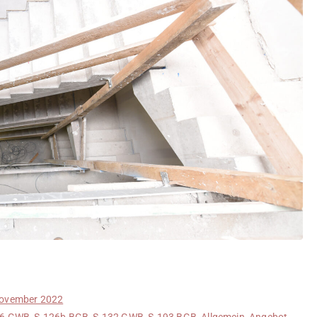
November 2022
06 GWB
,
§ 126b BGB
,
§ 132 GWB
,
§ 193 BGB
,
Allgemein
,
Angebot
,