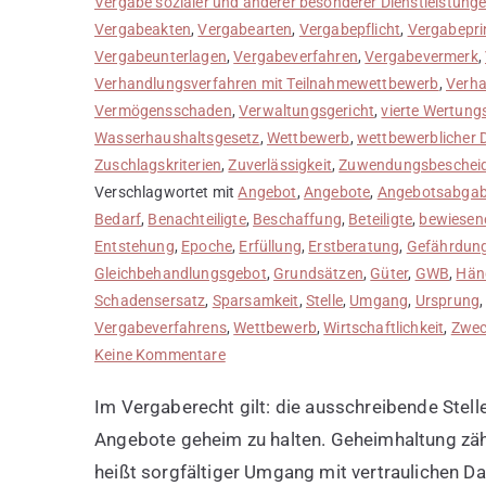
Vergabe sozialer und anderer besonderer Dienstleistung
Vergabeakten
,
Vergabearten
,
Vergabepflicht
,
Vergabepri
Vergabeunterlagen
,
Vergabeverfahren
,
Vergabevermerk
,
Verhandlungsverfahren mit Teilnahmewettbewerb
,
Verha
Vermögensschaden
,
Verwaltungsgericht
,
vierte Wertung
Wasserhaushaltsgesetz
,
Wettbewerb
,
wettbewerblicher 
Zuschlagskriterien
,
Zuverlässigkeit
,
Zuwendungsbeschei
Verschlagwortet mit
Angebot
,
Angebote
,
Angebotsabga
Bedarf
,
Benachteiligte
,
Beschaffung
,
Beteiligte
,
bewiese
Entstehung
,
Epoche
,
Erfüllung
,
Erstberatung
,
Gefährdun
Gleichbehandlungsgebot
,
Grundsätzen
,
Güter
,
GWB
,
Hän
Schadensersatz
,
Sparsamkeit
,
Stelle
,
Umgang
,
Ursprung
Vergabeverfahrens
,
Wettbewerb
,
Wirtschaftlichkeit
,
Zwe
zu
Keine Kommentare
Geheimhaltung
Im Vergaberecht gilt: die ausschreibende Stelle
wahren
Angebote geheim zu halten. Geheimhaltung zä
heißt sorgfältiger Umgang mit vertraulichen Da