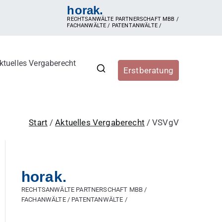
horak.
RECHTSANWÄLTE PARTNERSCHAFT MBB /
FACHANWÄLTE / PATENTANWÄLTE /
ktuelles Vergaberecht
Erstberatung
r, Vergabestellen sowie
ergaberecht, e-Vergabe, öffentliche Ausschreibung,
hren, Zuschlag, vorzeitige Beendigung der Vergabe,
Start
Aktuelles Vergaberecht
VSVgV
horak.
RECHTSANWÄLTE PARTNERSCHAFT MBB /
FACHANWÄLTE / PATENTANWÄLTE /