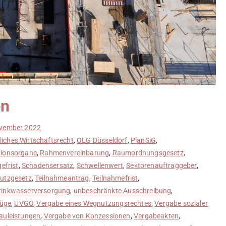
en
ovember 2022
liches Wirtschaftsrecht
,
OLG Düsseldorf
,
PlanSiG
,
tionsorgane
,
Rahmenvereinbarung
,
Raumordnungsgesetz
,
efrist
,
Schadensersatz
,
Schwellenwert
,
Sektorenauftraggeber
,
hutzgesetz
,
Teilnahmeantrag
,
Teilnahmefrist
,
rinkwasserversorgung
,
unbeschränkte Ausschreibung
,
Rüge
,
UVGO
,
Vergabe eines Wegnutzungsrechtes
,
Vergabe sozialer
auleistungen
,
Vergabe von Konzessionen
,
Vergabeakten
,