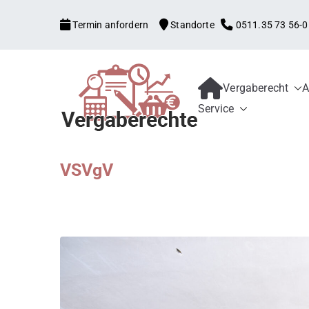
Zum
Termin anfordern
Standorte
0511.35 73 56-0
Inhalt
springen
Vergaberecht
A
Kanzlei mit V
Begleitung aller Vergabe
Service
Schwellenwerte, Konzess
Bewerber und 
Schadensersatz, erneute
VSVgV