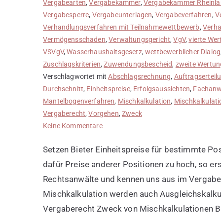
Vergabearten
,
Vergabekammer
,
Vergabekammer Rheinla
Vergabesperre
,
Vergabeunterlagen
,
Vergabeverfahren
,
V
Verhandlungsverfahren mit Teilnahmewettbewerb
,
Verha
Vermögensschaden
,
Verwaltungsgericht
,
VgV
,
vierte We
VSVgV
,
Wasserhaushaltsgesetz
,
wettbewerblicher Dialog
Zuschlagskriterien
,
Zuwendungsbescheid
,
zweite Wertun
Verschlagwortet mit
Abschlagsrechnung
,
Auftragserteil
Durchschnitt
,
Einheitspreise
,
Erfolgsaussichten
,
Fachanw
Mantelbogenverfahren
,
Mischkalkulation
,
Mischkalkulat
Vergaberecht
,
Vorgehen
,
Zweck
zu
Keine Kommentare
Mischkalkulation
Setzen Bieter Einheitspreise für bestimmte Po
erstellen
dafür Preise anderer Positionen zu hoch, so ers
Rechtsanwälte und kennen uns aus im Vergaber
Mischkalkulation werden auch Ausgleichskalkul
Vergaberecht Zweck von Mischkalkulationen Bi