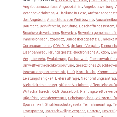
Angebotsausschluss
,
Angebotsfrist
,
Angebotswertung
,
A
Vergabeverfahrens
,
Aufteilung in Lose
,
Auftragsgegenst
des Angebots
,
Ausschluss von Wettbewerb
,
Ausschreibu
Baurecht
,
Beihilferecht
,
Berufung
,
Beschaffungssystem
,
Beschwerdeverfahren
,
Bewerber
,
Bewerbergemeinschaft
Immissionsschutzgesetz
,
Bundesberggesetz
,
Bundeskart
Coronapandemie
,
COVID-19
,
de facto Vergabe
,
Dienstlei
Eisenbahnregulierungsgesetz
,
elektronische Auktion
,
Ene
Vergaberecht
,
Evaluierung
,
Fachanwalt
,
Fachanwalt für 
Umweltverträglichkeitsprüfung
,
gesetzliches Zuschlagve
Innovationspartnerschaft
,
InsO
,
Kartellrecht
,
Kommunlav
Leistungsfähigkeit
,
Lieferaufträge
,
Nachprüfungsantrag
Nichtdiskriminierung
,
offenes Verfahren
,
öffentliche Auft
Wirtschaftsrecht
,
OLG Düsseldorf
,
Planungswettbewerb
Rügefrist
,
Schadensersatz
,
Scheinangebot
,
Sektorenauft
Sparsamkeit
,
Strahlenschutzgesetz
,
Teilnahmeantrag
,
Te
Transparent
,
unterschwellige Vergabe
,
Untreue
,
Unverzüg