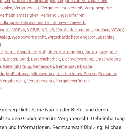
en
,
Vergabe von Bauleistungen
,
Vergabe von Konzessionen
,
nzipien
,
Vergaberecht
,
Vergaberechtsverstoß
,
Vergabesperre
,
Verhältnismässigkeit
,
Verhandlungsverfahren
,
ndlungsverfahren ohne Teilnahmewettbewerb
,
sstufe
,
VOB/A
,
VOB/B
,
VOL/B
,
Vorabinformationsschreiben
,
VSVgV
,
Dialog
,
Wettbewerbsrecht
,
wirtschaftlichste Angebot
,
Zuschlag
,
d
be
,
Anruf
,
Ansprüche
,
Aufgaben
,
Auftraggeber
,
Auftragsvergabe
,
nem
,
Bieter
,
Bund
,
Datensicherheit
,
Eigenversorgung
,
Entscheidung
,
g
,
Geheimhaltung
,
Gemeinden
,
Gemeindeverbände
,
de
,
Maßnahmen
,
Mitbewerber
,
Need-to-know-Prinzip
,
Personen
,
,
Vergaberecht
,
Vergaberechts
,
Vergabeverfahren
,
ck
 ist verpflichtet, die Namen der Bieter und deren
hlt zu den Grundsätzen im Vergaberecht. Geheimhaltung
ten und Informationen. Rechtsanwalt Dipl.-Ing. Michael