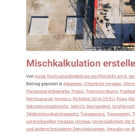
Mischkalkulation erstell
Von
horak Rechtsanwälte
Beitrag veröffentlicht am
8. N
Beitrag gepostet in
Allgemein
,
öffentliche Vergabe
,
öffent
Planungswettbewerbe
,
PreisG
,
Preisverordnung
,
Publika
Rechtsanwalt
,
Revision
,
Richtlinie 2014/23/EU
,
Rüge
,
Rüg
Sektorenvergaberecht
,
SektVO
,
Sparsamkeit
,
Strahlensc
Telekommunikationsgesetz
,
Transparanz
,
Transparent
,
T
unterschwellige Vergabe
,
Untreue
,
Unverzüglichkeit der 
und anderer besonderer Dienstleistungen
,
Vergabe von B