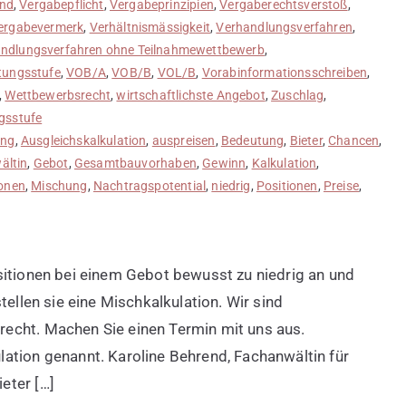
nd
,
Vergabepflicht
,
Vergabeprinzipien
,
Vergaberechtsverstoß
,
ergabevermerk
,
Verhältnismässigkeit
,
Verhandlungsverfahren
,
ndlungsverfahren ohne Teilnahmewettbewerb
,
rtungsstufe
,
VOB/A
,
VOB/B
,
VOL/B
,
Vorabinformationsschreiben
,
,
Wettbewerbsrecht
,
wirtschaftlichste Angebot
,
Zuschlag
,
gsstufe
ung
,
Ausgleichskalkulation
,
auspreisen
,
Bedeutung
,
Bieter
,
Chancen
,
ältin
,
Gebot
,
Gesamtbauvorhaben
,
Gewinn
,
Kalkulation
,
ionen
,
Mischung
,
Nachtragspotential
,
niedrig
,
Positionen
,
Preise
,
sitionen bei einem Gebot bewusst zu niedrig an und
tellen sie eine Mischkalkulation. Wir sind
echt. Machen Sie einen Termin mit uns aus.
ation genannt. Karoline Behrend, Fachanwältin für
eter […]