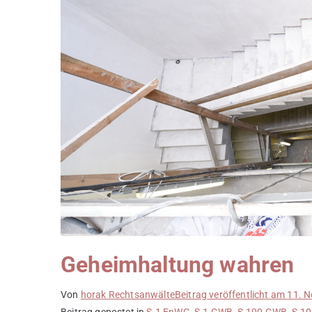
Geheimhaltung wahren
Von
horak Rechtsanwälte
Beitrag veröffentlicht am
11. 
Beitrag gepostet in
§ 1 EnWG
,
§ 1 GWB
,
§ 100 GWB
,
§ 1