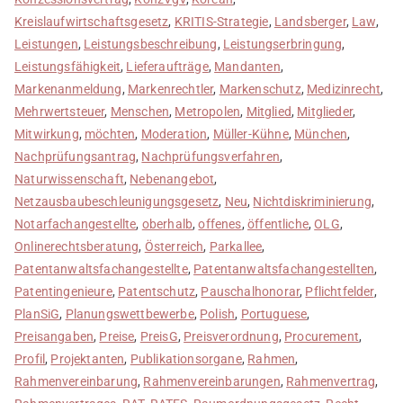
Kreislaufwirtschaftsgesetz
,
KRITIS-Strategie
,
Landsberger
,
Law
,
Leistungen
,
Leistungsbeschreibung
,
Leistungserbringung
,
Leistungsfähigkeit
,
Lieferaufträge
,
Mandanten
,
Markenanmeldung
,
Markenrechtler
,
Markenschutz
,
Medizinrecht
,
Mehrwertsteuer
,
Menschen
,
Metropolen
,
Mitglied
,
Mitglieder
,
Mitwirkung
,
möchten
,
Moderation
,
Müller-Kühne
,
München
,
Nachprüfungsantrag
,
Nachprüfungsverfahren
,
Naturwissenschaft
,
Nebenangebot
,
Netzausbaubeschleunigungsgesetz
,
Neu
,
Nichtdiskriminierung
,
Notarfachangestellte
,
oberhalb
,
offenes
,
öffentliche
,
OLG
,
Onlinerechtsberatung
,
Österreich
,
Parkallee
,
Patentanwaltsfachangestellte
,
Patentanwaltsfachangestellten
,
Patentingenieure
,
Patentschutz
,
Pauschalhonorar
,
Pflichtfelder
,
PlanSiG
,
Planungswettbewerbe
,
Polish
,
Portuguese
,
Preisangaben
,
Preise
,
PreisG
,
Preisverordnung
,
Procurement
,
Profil
,
Projektanten
,
Publikationsorgane
,
Rahmen
,
Rahmenvereinbarung
,
Rahmenvereinbarungen
,
Rahmenvertrag
,