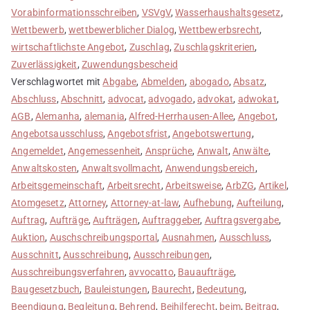
Vorabinformationsschreiben
,
VSVgV
,
Wasserhaushaltsgesetz
,
Wettbewerb
,
wettbewerblicher Dialog
,
Wettbewerbsrecht
,
wirtschaftlichste Angebot
,
Zuschlag
,
Zuschlagskriterien
,
Zuverlässigkeit
,
Zuwendungsbescheid
Verschlagwortet mit
Abgabe
,
Abmelden
,
abogado
,
Absatz
,
Abschluss
,
Abschnitt
,
advocat
,
advogado
,
advokat
,
adwokat
,
AGB
,
Alemanha
,
alemania
,
Alfred-Herrhausen-Allee
,
Angebot
,
Angebotsausschluss
,
Angebotsfrist
,
Angebotswertung
,
Angemeldet
,
Angemessenheit
,
Ansprüche
,
Anwalt
,
Anwälte
,
Anwaltskosten
,
Anwaltsvollmacht
,
Anwendungsbereich
,
Arbeitsgemeinschaft
,
Arbeitsrecht
,
Arbeitsweise
,
ArbZG
,
Artikel
,
Atomgesetz
,
Attorney
,
Attorney-at-law
,
Aufhebung
,
Aufteilung
,
Auftrag
,
Aufträge
,
Aufträgen
,
Auftraggeber
,
Auftragsvergabe
,
Auktion
,
Auschschreibungsportal
,
Ausnahmen
,
Ausschluss
,
Ausschnitt
,
Ausschreibung
,
Ausschreibungen
,
Ausschreibungsverfahren
,
avvocatto
,
Bauaufträge
,
Baugesetzbuch
,
Bauleistungen
,
Baurecht
,
Bedeutung
,
Beendigung
,
Begleitung
,
Behrend
,
Beihilferecht
,
beim
,
Beitrag
,