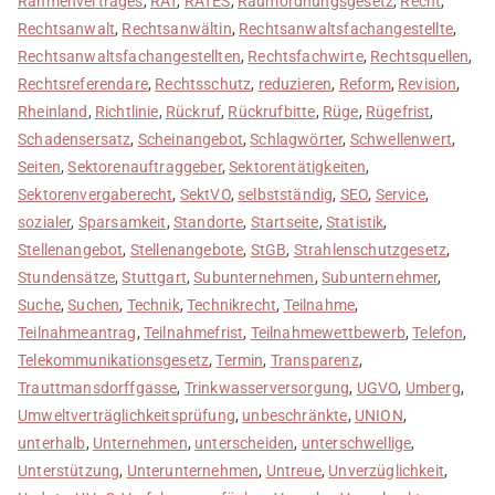
Rahmenvertrages
,
RAT
,
RATES
,
Raumordnungsgesetz
,
Recht
,
Rechtsanwalt
,
Rechtsanwältin
,
Rechtsanwaltsfachangestellte
,
Rechtsanwaltsfachangestellten
,
Rechtsfachwirte
,
Rechtsquellen
,
Rechtsreferendare
,
Rechtsschutz
,
reduzieren
,
Reform
,
Revision
,
Rheinland
,
Richtlinie
,
Rückruf
,
Rückrufbitte
,
Rüge
,
Rügefrist
,
Schadensersatz
,
Scheinangebot
,
Schlagwörter
,
Schwellenwert
,
Seiten
,
Sektorenauftraggeber
,
Sektorentätigkeiten
,
Sektorenvergaberecht
,
SektVO
,
selbstständig
,
SEO
,
Service
,
sozialer
,
Sparsamkeit
,
Standorte
,
Startseite
,
Statistik
,
Stellenangebot
,
Stellenangebote
,
StGB
,
Strahlenschutzgesetz
,
Stundensätze
,
Stuttgart
,
Subunternehmen
,
Subunternehmer
,
Suche
,
Suchen
,
Technik
,
Technikrecht
,
Teilnahme
,
Teilnahmeantrag
,
Teilnahmefrist
,
Teilnahmewettbewerb
,
Telefon
,
Telekommunikationsgesetz
,
Termin
,
Transparenz
,
Trauttmansdorffgasse
,
Trinkwasserversorgung
,
UGVO
,
Umberg
,
Umweltverträglichkeitsprüfung
,
unbeschränkte
,
UNION
,
unterhalb
,
Unternehmen
,
unterscheiden
,
unterschwellige
,
Unterstützung
,
Unterunternehmen
,
Untreue
,
Unverzüglichkeit
,