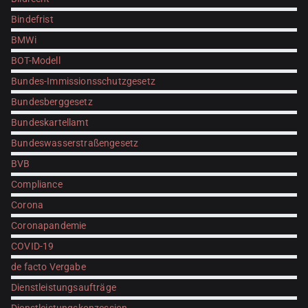
Bindefrist
BMWi
BOT-Modell
Bundes-Immissionsschutzgesetz
Bundesberggesetz
Bundeskartellamt
Bundeswasserstraßengesetz
BVB
Compliance
Corona
Coronapandemie
COVID-19
de facto Vergabe
Dienstleistungsaufträge