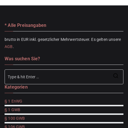
* Alle Preisangaben
brutto in EUR inkl. gesetzlicher Mehrwertsteuer. Es gelten unsere
AGB
.
Was suchen Sie?
Se
Kategorien
for
§ 1 EnWG
§ 1 GWB
§ 100 GWB
§ 106 GWB