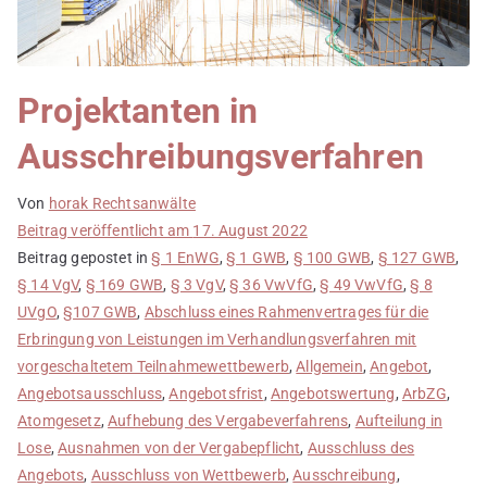
Projektanten in
Ausschreibungsverfahren
Von
horak Rechtsanwälte
Beitrag veröffentlicht am
17. August 2022
Beitrag gepostet in
§ 1 EnWG
,
§ 1 GWB
,
§ 100 GWB
,
§ 127 GWB
,
§ 14 VgV
,
§ 169 GWB
,
§ 3 VgV
,
§ 36 VwVfG
,
§ 49 VwVfG
,
§ 8
UVgO
,
§107 GWB
,
Abschluss eines Rahmenvertrages für die
Erbringung von Leistungen im Verhandlungsverfahren mit
vorgeschaltetem Teilnahmewettbewerb
,
Allgemein
,
Angebot
,
Angebotsausschluss
,
Angebotsfrist
,
Angebotswertung
,
ArbZG
,
Atomgesetz
,
Aufhebung des Vergabeverfahrens
,
Aufteilung in
Lose
,
Ausnahmen von der Vergabepflicht
,
Ausschluss des
Angebots
,
Ausschluss von Wettbewerb
,
Ausschreibung
,