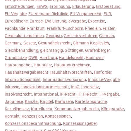
Entscheidungen
,
EnWG
,
Erbringung
,
Erläuterung
,
Erstberatung
,
EU-Vergabe
,
EU-Vergabe-Richtlinie
,
EU-Vergaberecht
,
EUR
,
Europäische
,
Europe
,
Evaluierung
,
eVergabe
,
Expertise
,
Fachkunde
,
Frankfurt
,
Frankfurt-Eschborn
,
Friedlein
,
Fristen
,
Generalunternehmen
,
Georgstr
,
Gerichtsverfahren
,
German
,
Germany
,
Gesetz
,
Gesundheitsrecht
,
Gitmann-Kopilevich
,
Gleichbehandlung
,
gleichrangig
,
Göttingen
,
Grafenberger
,
Grundsätze
,
GWB
,
Hamburg
,
Handelsrecht
,
Hannover
,
Hauptangebot
,
Hauptsitz
,
Hauptunternehmen
,
Haushaltsvergaberecht
,
Haushaltsvorschriften
,
Herforder
,
Informationspflicht
,
Informationsvorsprung
,
Inhouse-Vergabe
,
Inkasso
,
Innovationspartnerschaft
,
InsO
,
Insolvenz
,
Insolvenzrecht
,
International
,
IP-Recht
,
IT
,
IT-Recht
,
IT-Vergabe
,
Japanese
,
Kanzlei
,
Kapitel
,
Karfusehr
,
Kartellabsprache
,
Kartellgesetz
,
Kartellrecht
,
Kommunalvergaberecht
,
Königstraße
,
Kontakt
,
Konzession
,
Konzessionen
,
Konzessionsbekanntmachung
,
Konzessionsgeber
,
Konzessionsvertrag
,
KonzVgV
,
Korean
,