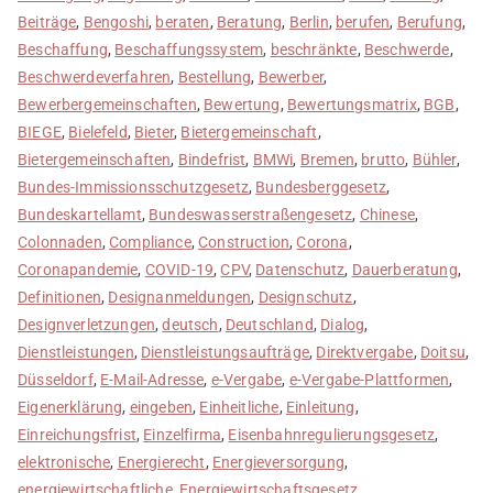
Beiträge
,
Bengoshi
,
beraten
,
Beratung
,
Berlin
,
berufen
,
Berufung
,
Beschaffung
,
Beschaffungssystem
,
beschränkte
,
Beschwerde
,
Beschwerdeverfahren
,
Bestellung
,
Bewerber
,
Bewerbergemeinschaften
,
Bewertung
,
Bewertungsmatrix
,
BGB
,
BIEGE
,
Bielefeld
,
Bieter
,
Bietergemeinschaft
,
Bietergemeinschaften
,
Bindefrist
,
BMWi
,
Bremen
,
brutto
,
Bühler
,
Bundes-Immissionsschutzgesetz
,
Bundesberggesetz
,
Bundeskartellamt
,
Bundeswasserstraßengesetz
,
Chinese
,
Colonnaden
,
Compliance
,
Construction
,
Corona
,
Coronapandemie
,
COVID-19
,
CPV
,
Datenschutz
,
Dauerberatung
,
Definitionen
,
Designanmeldungen
,
Designschutz
,
Designverletzungen
,
deutsch
,
Deutschland
,
Dialog
,
Dienstleistungen
,
Dienstleistungsaufträge
,
Direktvergabe
,
Doitsu
,
Düsseldorf
,
E-Mail-Adresse
,
e-Vergabe
,
e-Vergabe-Plattformen
,
Eigenerklärung
,
eingeben
,
Einheitliche
,
Einleitung
,
Einreichungsfrist
,
Einzelfirma
,
Eisenbahnregulierungsgesetz
,
elektronische
,
Energierecht
,
Energieversorgung
,
energiewirtschaftliche
,
Energiewirtschaftsgesetz
,