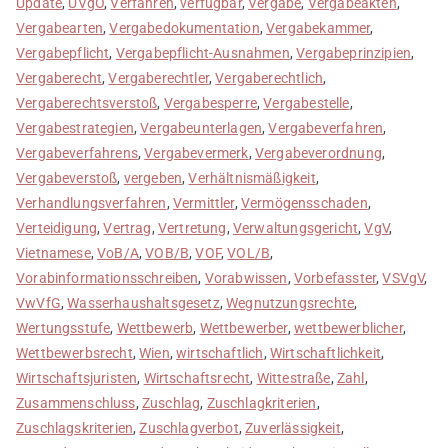
Update
,
UVgO
,
Verfahren
,
verfügbar
,
Vergabe
,
Vergabeakten
,
Vergabearten
,
Vergabedokumentation
,
Vergabekammer
,
Vergabepflicht
,
Vergabepflicht-Ausnahmen
,
Vergabeprinzipien
,
Vergaberecht
,
Vergaberechtler
,
Vergaberechtlich
,
Vergaberechtsverstoß
,
Vergabesperre
,
Vergabestelle
,
Vergabestrategien
,
Vergabeunterlagen
,
Vergabeverfahren
,
Vergabeverfahrens
,
Vergabevermerk
,
Vergabeverordnung
,
Vergabeverstoß
,
vergeben
,
Verhältnismäßigkeit
,
Verhandlungsverfahren
,
Vermittler
,
Vermögensschaden
,
Verteidigung
,
Vertrag
,
Vertretung
,
Verwaltungsgericht
,
VgV
,
Vietnamese
,
VoB/A
,
VOB/B
,
VOF
,
VOL/B
,
Vorabinformationsschreiben
,
Vorabwissen
,
Vorbefasster
,
VSVgV
,
VwVfG
,
Wasserhaushaltsgesetz
,
Wegnutzungsrechte
,
Wertungsstufe
,
Wettbewerb
,
Wettbewerber
,
wettbewerblicher
,
Wettbewerbsrecht
,
Wien
,
wirtschaftlich
,
Wirtschaftlichkeit
,
Wirtschaftsjuristen
,
Wirtschaftsrecht
,
Wittestraße
,
Zahl
,
Zusammenschluss
,
Zuschlag
,
Zuschlagkriterien
,
Zuschlagskriterien
,
Zuschlagverbot
,
Zuverlässigkeit
,