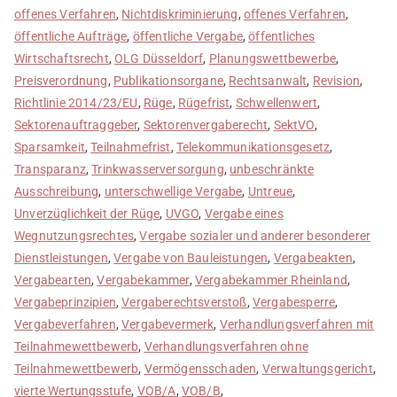
offenes Verfahren
,
Nichtdiskriminierung
,
offenes Verfahren
,
öffentliche Aufträge
,
öffentliche Vergabe
,
öffentliches
Wirtschaftsrecht
,
OLG Düsseldorf
,
Planungswettbewerbe
,
Preisverordnung
,
Publikationsorgane
,
Rechtsanwalt
,
Revision
,
Richtlinie 2014/23/EU
,
Rüge
,
Rügefrist
,
Schwellenwert
,
Sektorenauftraggeber
,
Sektorenvergaberecht
,
SektVO
,
Sparsamkeit
,
Teilnahmefrist
,
Telekommunikationsgesetz
,
Transparanz
,
Trinkwasserversorgung
,
unbeschränkte
Ausschreibung
,
unterschwellige Vergabe
,
Untreue
,
Unverzüglichkeit der Rüge
,
UVGO
,
Vergabe eines
Wegnutzungsrechtes
,
Vergabe sozialer und anderer besonderer
Dienstleistungen
,
Vergabe von Bauleistungen
,
Vergabeakten
,
Vergabearten
,
Vergabekammer
,
Vergabekammer Rheinland
,
Vergabeprinzipien
,
Vergaberechtsverstoß
,
Vergabesperre
,
Vergabeverfahren
,
Vergabevermerk
,
Verhandlungsverfahren mit
Teilnahmewettbewerb
,
Verhandlungsverfahren ohne
Teilnahmewettbewerb
,
Vermögensschaden
,
Verwaltungsgericht
,
vierte Wertungsstufe
,
VOB/A
,
VOB/B
,