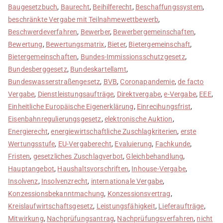
Baugesetzbuch
,
Baurecht
,
Beihilferecht
,
Beschaffungssystem
,
beschränkte Vergabe mit Teilnahmewettbewerb
,
Beschwerdeverfahren
,
Bewerber
,
Bewerbergemeinschaften
,
Bewertung
,
Bewertungsmatrix
,
Bieter
,
Bietergemeinschaft
,
Bietergemeinschaften
,
Bundes-Immissionsschutzgesetz
,
Bundesberggesetz
,
Bundeskartellamt
,
Bundeswasserstraßengesetz
,
BVB
,
Coronapandemie
,
de facto
Vergabe
,
Dienstleistungsaufträge
,
Direktvergabe
,
e-Vergabe
,
EEE
,
Einheitliche Europäische Eigenerklärung
,
Einrecihungsfrist
,
Eisenbahnregulierungsgesetz
,
elektronische Auktion
,
Energierecht
,
energiewirtschaftliche Zuschlagkriterien
,
erste
Wertungsstufe
,
EU-Vergaberecht
,
Evaluierung
,
Fachkunde
,
Fristen
,
gesetzliches Zuschlagverbot
,
Gleichbehandlung
,
Hauptangebot
,
Haushaltsvorschriften
,
Inhouse-Vergabe
,
Insolvenz
,
Insolvenzrecht
,
internationale Vergabe
,
Konzessionsbekanntmachung
,
Konzessionsvertrag
,
Kreislaufwirtschaftsgesetz
,
Leistungsfähigkeit
,
Lieferaufträge
,
Mitwirkung
,
Nachprüfungsantrag
,
Nachprüfungsverfahren
,
nicht