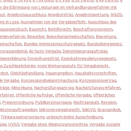
r die Erbringung von Leistungen im Verhandlungsverfahren mit
bot
,
Angebotsausschluss
,
Angebotsfrist
,
Angebotswertung
,
ArbZG
,
ung in Lose
,
Ausnahmen von der Vergabepflicht
,
Ausschluss des
Baugesetzbuch
,
Baurecht
,
Beihilferecht
,
Beschaffungssystem
,
rdeverfahren
,
Bewerber
,
Bewerbergemeinschaften
,
Bewertung
,
einschaften
,
Bundes-Immissionsschutzgesetz
,
Bundesberggesetz
,
ronapandemie
,
de facto Vergabe
,
Dienstleistungsaufträge
,
Eigenerklärung
,
Einrecihungsfrist
,
Eisenbahnregulierungsgesetz
,
he Zuschlagkriterien
,
erste Wertungsstufe
,
EU-Vergaberecht
,
erbot
,
Gleichbehandlung
,
Hauptangebot
,
Haushaltsvorschriften
,
le Vergabe
,
Konzessionsbekanntmachung
,
Konzessionsvertrag
,
träge
,
Mitwirkung
,
Nachprüfungsantrag
,
Nachprüfungsverfahren
,
erfahren
,
öffentliche Aufträge
,
öffentliche Vergabe
,
öffentliches
e
,
Preisverordnung
,
Publikationsorgane
,
Rechtsanwalt
,
Revision
,
ektorenauftraggeber
,
Sektorenvergaberecht
,
SektVO
,
Sparsamkeit
,
,
Trinkwasserversorgung
,
unbeschränkte Ausschreibung
,
Rüge
,
UVGO
,
Vergabe eines Wegnutzungsrechtes
,
Vergabe sozialer