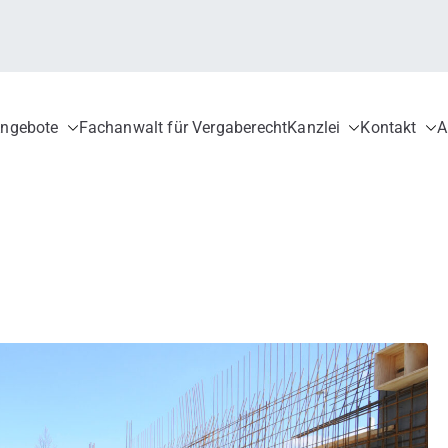
ngebote
Fachanwalt für Vergaberecht
Kanzlei
Kontakt
A
ergaberecht für öffentliche Auftraggebe
verfahren, Fachanwalt für Vergaberecht, EU-Vergaberecht, nationales V
ionen, Zuwendungen, GWB, VgV, UGVO, VoB/A, Rüge, Nachprüfungsverfa
Bieter
 Vergabe