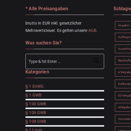
* Alle Preisangaben
Schlagw
brutto in EUR inkl. gesetzlicher
Angebot
Mehrwertsteuer. Es gelten unsere
AGB
.
Auftrags
Was suchen Sie?
Ausschre
Beschaff
Search
Kategorien
for:
e-Vergab
Erstberat
§ 1 EnWG
§ 1 GWB
EU-Verga
§ 100 GWB
eVergabe
§ 106 GWB
Innovatio
§ 108 GWB
§ 11 VgV
Leistung