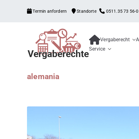
Zum
Termin anfordern
Standorte
0511.35 73 56-0
Inhalt
springen
Vergaberecht
A
Kanzlei mit V
Begleitung aller Vergabe
Service
Schwellenwerte, Konzess
Bewerber und 
Schadensersatz, erneute
alemania