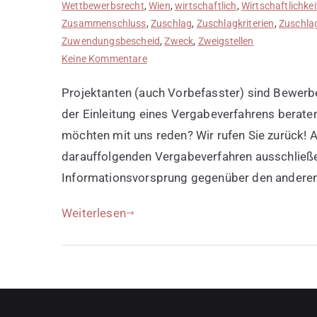
Wettbewerbsrecht
,
Wien
,
wirtschaftlich
,
Wirtschaftlichkei
Zusammenschluss
,
Zuschlag
,
Zuschlagkriterien
,
Zuschlag
Zuwendungsbescheid
,
Zweck
,
Zweigstellen
zu
Keine Kommentare
Projektanten
Projektanten (auch Vorbefasster) sind Bewerber
in
Ausschreibungsverfahren
der Einleitung eines Vergabeverfahrens beraten
möchten mit uns reden? Wir rufen Sie zurück! 
darauffolgenden Vergabeverfahren ausschließe
Informationsvorsprung gegenüber den anderen
Weiterlesen