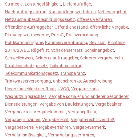
Strategie
,
Leistungsfähigkeit
,
Lieferaufträge
,
Nachprüfungsantrag
,
Nachprüfungsverfahren
,
Nebenangebot
,
Netzausbaubeschleunigungsgesetz
,
offenes Verfahren
,
öffentliche Auftraggeber
,
Öffentliche Hand
,
öffentliche Vergabe
,
Planungswettbewerbe
,
PreisG
,
Preisverordnung
,
Publikationsorgane
,
Rahmenvereinbarung
,
Revision
,
Richtlinie
2014/23/EU
,
Rügefrist
,
Schadensersatz
,
Scheinangebot
,
Schwellenwert
,
Sektorenauftraggeber
,
Sektorenvergaberecht
,
Strahlenschutzgesetz
,
Teilnahmeantrag
,
Telekommunikationsgesetz
,
Transparanz
,
Trinkwasserversorgung
,
unbeschränkte Ausschreibung
,
Unverzüglichkeit der Rüge
,
UVGO
,
Vergabe eines
Wegnutzungsrechtes
,
Vergabe sozialer und anderer besonderer
Dienstleistungen
,
Vergabe von Bauleistungen
,
Vergabeakten
,
Vergabearten
,
Vergabekammer
,
Vergabepflicht
,
Vergabeprinzipien
,
Vergaberecht
,
Vergaberechtsverstoß
,
Vergabesperre
,
Vergabeverfahren
,
Vergabevermerk
,
Verhältnismässigkeit
,
Verhandlungsverfahren
,