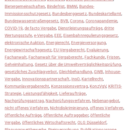
Bietergemeinschaften
,
Bindefrist
,
BMWi
,
Bundes-
Immissionsschutzgesetz
,
Bundesberggesetz
,
Bundeskartellamt
,
Bundeswasserstraßengesetz
,
BVB
,
Corona
,
Coronapandemie
,
COVID-19
,
de facto Vergabe
,
Dienstleistungsaufträge
,
dritte
Wertungsstufe
,
e-Vergabe
,
EEE
,
Eisenbahnregulierungsgesetz
,
elektronische Auktion
,
Energierecht
,
Energieversorgung
,
Energiewirtschaftsgesetz
,
EU-Vergaberecht
,
Evaluierung
,
Fachanwalt
,
Fachanwalt für Vergaberecht
,
Fachkunde
,
Fristen
,
Geheimhaltung
,
Gesetz über die Umweltverträglichkeitsprüfung
,
gesetzliches Zuschlagverbot
,
Gleichbehandlung
,
GWB
,
Inhouse-
Vergabe
,
Innovationspartnerschaft
,
InsO
,
Kartellrecht
,
Kommunlavergaberecht
,
Konzessionsvertrag
,
KonzVgV
,
KRITIS-
Strategie
,
Leistungsfähigkeit
,
Lieferaufträge
,
Nachprüfungsantrag
,
Nachprüfungsverfahren
,
Nebenangebot
,
nicht offenes Verfahren
,
Nichtdiskriminierung
,
offenes Verfahren
,
öffentliche Aufträge
,
öffentliche Auftraggeber
,
öffentliche
Vergabe
,
öffentliches Wirtschaftsrecht
,
OLG Düsseldorf
,
Planungswettbewerbe
,
Preisverordnung
,
Publikationsorgane
,