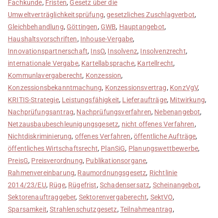
Fachkunde
,
Fristen
,
Gesetz über die
Umweltverträglichkeitsprüfung
,
gesetzliches Zuschlagverbot
,
Gleichbehandlung
,
Göttingen
,
GWB
,
Hauptangebot
,
Haushaltsvorschriften
,
Inhouse-Vergabe
,
Innovationspartnerschaft
,
InsO
,
Insolvenz
,
Insolvenzrecht
,
internationale Vergabe
,
Kartellabsprache
,
Kartellrecht
,
Kommunlavergaberecht
,
Konzession
,
Konzessionsbekanntmachung
,
Konzessionsvertrag
,
KonzVgV
,
KRITIS-Strategie
,
Leistungsfähigkeit
,
Lieferaufträge
,
Mitwirkung
,
Nachprüfungsantrag
,
Nachprüfungsverfahren
,
Nebenangebot
,
Netzausbaubeschleunigungsgesetz
,
nicht offenes Verfahren
,
Nichtdiskriminierung
,
offenes Verfahren
,
öffentliche Aufträge
,
öffentliches Wirtschaftsrecht
,
PlanSiG
,
Planungswettbewerbe
,
PreisG
,
Preisverordnung
,
Publikationsorgane
,
Rahmenvereinbarung
,
Raumordnungsgesetz
,
Richtlinie
2014/23/EU
,
Rüge
,
Rügefrist
,
Schadensersatz
,
Scheinangebot
,
Sektorenauftraggeber
,
Sektorenvergaberecht
,
SektVO
,
Sparsamkeit
,
Strahlenschutzgesetz
,
Teilnahmeantrag
,