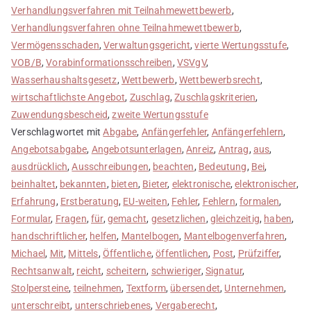
Verhandlungsverfahren mit Teilnahmewettbewerb
,
Verhandlungsverfahren ohne Teilnahmewettbewerb
,
Vermögensschaden
,
Verwaltungsgericht
,
vierte Wertungsstufe
,
VOB/B
,
Vorabinformationsschreiben
,
VSVgV
,
Wasserhaushaltsgesetz
,
Wettbewerb
,
Wettbewerbsrecht
,
wirtschaftlichste Angebot
,
Zuschlag
,
Zuschlagskriterien
,
Zuwendungsbescheid
,
zweite Wertungsstufe
Verschlagwortet mit
Abgabe
,
Anfängerfehler
,
Anfängerfehlern
,
Angebotsabgabe
,
Angebotsunterlagen
,
Anreiz
,
Antrag
,
aus
,
ausdrücklich
,
Ausschreibungen
,
beachten
,
Bedeutung
,
Bei
,
beinhaltet
,
bekannten
,
bieten
,
Bieter
,
elektronische
,
elektronischer
,
Erfahrung
,
Erstberatung
,
EU-weiten
,
Fehler
,
Fehlern
,
formalen
,
Formular
,
Fragen
,
für
,
gemacht
,
gesetzlichen
,
gleichzeitig
,
haben
,
handschriftlicher
,
helfen
,
Mantelbogen
,
Mantelbogenverfahren
,
Michael
,
Mit
,
Mittels
,
Öffentliche
,
öffentlichen
,
Post
,
Prüfziffer
,
Rechtsanwalt
,
reicht
,
scheitern
,
schwieriger
,
Signatur
,
Stolpersteine
,
teilnehmen
,
Textform
,
übersendet
,
Unternehmen
,
unterschreibt
,
unterschriebenes
,
Vergaberecht
,