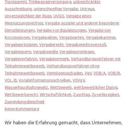
Transparent
,
Trinkwasserversorgung
,
unbeschränkte
Ausschreibung
,
unterschwellige Vergabe
,
Untreue
,
Unverzüglichkeit der Rüge
,
UVGO
,
Vergabe eines
Wegnutzungsrechtes
,
Vergabe sozialer und anderer besonderer
Dienstleistungen
,
Vergabe von Bauleistungen
,
Vergabe von
Konzessionen
,
Vergabeakten
,
Vergabearten
,
Vergabekammer
,
Vergabeprinzipien
,
Vergaberecht
,
Vergaberechtsverstoß
,
Vergabesperre
,
Vergabestelle
,
Vergabeunterlagen
,
Vergabeverfahren
,
Vergabevermerk
,
Verhandlungsverfahren mit
Teilnahmewettbewerb
,
Verhandlungsverfahren ohne
Teilnahmewettbewerb
,
Vermögensschaden
,
VgV
,
VOB/A
,
VOB/B
,
VOL/B
,
Vorabinformationsschreiben
,
VSVgV
,
Wasserhaushaltsgesetz
,
Wettbewerb
,
wettbewerblicher Dialog
,
Wettbewerbsrecht
,
Wirtschaftlichkeit
,
Zuschlag
,
Zuverlässigkeit
,
Zuwendungsbescheid
zu
Keine Kommentare
Anfängerfehler
Wir haben die Erfahrung gemacht, dass Unternehmen,
bei