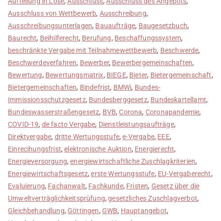
Aufteilung in Lose
,
Ausschluss
,
Ausschluss des Angebots
,
Ausschluss von Wettbewerb
,
Ausschreibung
,
Ausschreibungsunterlagen
,
Bauaufträge
,
Baugesetzbuch
,
Baurecht
,
Beihilferecht
,
Berufung
,
Beschaffungssystem
,
beschränkte Vergabe mit Teilnahmewettbewerb
,
Beschwerde
,
Beschwerdeverfahren
,
Bewerber
,
Bewerbergemeinschaften
,
Bewertung
,
Bewertungsmatrix
,
BIEGE
,
Bieter
,
Bietergemeinschaft
,
Bietergemeinschaften
,
Bindefrist
,
BMWi
,
Bundes-
Immissionsschutzgesetz
,
Bundesberggesetz
,
Bundeskartellamt
,
Bundeswasserstraßengesetz
,
BVB
,
Corona
,
Coronapandemie
,
COVID-19
,
de facto Vergabe
,
Dienstleistungsaufträge
,
Direktvergabe
,
dritte Wertungsstufe
,
e-Vergabe
,
EEE
,
Einrecihungsfrist
,
elektronische Auktion
,
Energierecht
,
Energieversorgung
,
energiewirtschaftliche Zuschlagkriterien
,
Energiewirtschaftsgesetz
,
erste Wertungsstufe
,
EU-Vergaberecht
,
Evaluierung
,
Fachanwalt
,
Fachkunde
,
Fristen
,
Gesetz über die
Umweltverträglichkeitsprüfung
,
gesetzliches Zuschlagverbot
,
Gleichbehandlung
,
Göttingen
,
GWB
,
Hauptangebot
,