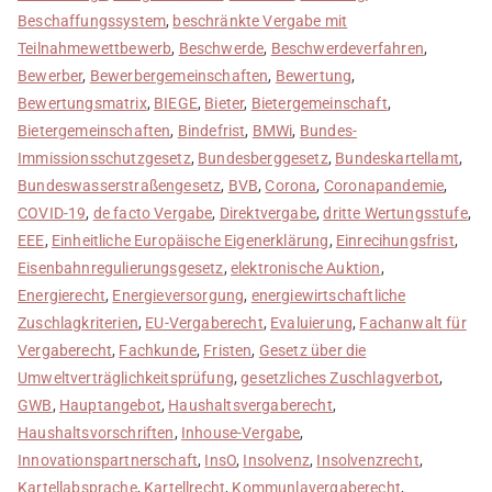
Beschaffungssystem
,
beschränkte Vergabe mit
Teilnahmewettbewerb
,
Beschwerde
,
Beschwerdeverfahren
,
Bewerber
,
Bewerbergemeinschaften
,
Bewertung
,
Bewertungsmatrix
,
BIEGE
,
Bieter
,
Bietergemeinschaft
,
Bietergemeinschaften
,
Bindefrist
,
BMWi
,
Bundes-
Immissionsschutzgesetz
,
Bundesberggesetz
,
Bundeskartellamt
,
Bundeswasserstraßengesetz
,
BVB
,
Corona
,
Coronapandemie
,
COVID-19
,
de facto Vergabe
,
Direktvergabe
,
dritte Wertungsstufe
,
EEE
,
Einheitliche Europäische Eigenerklärung
,
Einrecihungsfrist
,
Eisenbahnregulierungsgesetz
,
elektronische Auktion
,
Energierecht
,
Energieversorgung
,
energiewirtschaftliche
Zuschlagkriterien
,
EU-Vergaberecht
,
Evaluierung
,
Fachanwalt für
Vergaberecht
,
Fachkunde
,
Fristen
,
Gesetz über die
Umweltverträglichkeitsprüfung
,
gesetzliches Zuschlagverbot
,
GWB
,
Hauptangebot
,
Haushaltsvergaberecht
,
Haushaltsvorschriften
,
Inhouse-Vergabe
,
Innovationspartnerschaft
,
InsO
,
Insolvenz
,
Insolvenzrecht
,
Kartellabsprache
,
Kartellrecht
,
Kommunlavergaberecht
,