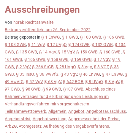
Ausschreibungen
Von
horak Rechtsanwälte
Beitrag veröffentlicht am
26. September 2022
Beitrag gepostet in
§ 1 EnWG
,
§ 1 GWB
,
§ 100 GWB
,
§ 106 GWB
,
§ 108 GWB
,
§ 11 VgV
,
§ 12 UVgO
,
§ 124 GWB
,
§ 132 GWB
,
§ 134
GWB
,
§ 135 GWB
,
§ 14 VgV
,
§ 15 VgV
,
§ 159 GWB
,
§ 160 GWB
,
§
161 GWB
,
§ 166 GWB
,
§ 168 GWB
,
§ 169 GWB
,
§ 17 VgV
,
§ 19
GWB
,
§ 2 VgV
,
§ 266 StGB
,
§ 28 UVgO
,
§ 3 VgV
,
§ 3 VOF
,
§ 33
GWB
,
§ 35 InsO
,
§ 36 VwVfG
,
§ 43 VgV
,
§ 46 EnWG
,
§ 47 EnWG
,
§
49 VwVfG
,
§ 57 VgV
,
§ 63 VgV
,
§ 642 BGB
,
§ 8 UVgO
,
§ 8 VgV
,
§
97 GWB
,
§ 98 GWB
,
§ 99 GWB
,
§107 GWB
,
Abschluss eines
Rahmenvertrages für die Erbringung von Leistungen im
Verhandlungsverfahren mit vorgeschaltetem
Teilnahmewettbewerb
,
Allgemein
,
Angebot
,
Angebotsausschluss
,
Angebotsfrist
,
Angebotswertung
,
Angemessenheit der Preise
,
ArbZG
,
Atomgesetz
,
Aufhebung des Vergabeverfahrens
,