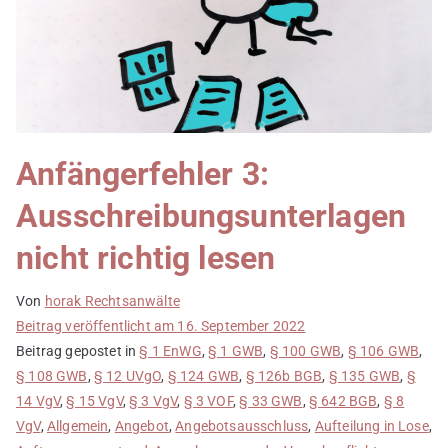
Anfängerfehler 3:
Ausschreibungsunterlagen
nicht richtig lesen
Von
horak Rechtsanwälte
Beitrag veröffentlicht am
16. September 2022
Beitrag gepostet in
§ 1 EnWG
,
§ 1 GWB
,
§ 100 GWB
,
§ 106 GWB
,
§ 108 GWB
,
§ 12 UVgO
,
§ 124 GWB
,
§ 126b BGB
,
§ 135 GWB
,
§
14 VgV
,
§ 15 VgV
,
§ 3 VgV
,
§ 3 VOF
,
§ 33 GWB
,
§ 642 BGB
,
§ 8
VgV
,
Allgemein
,
Angebot
,
Angebotsausschluss
,
Aufteilung in Lose
,