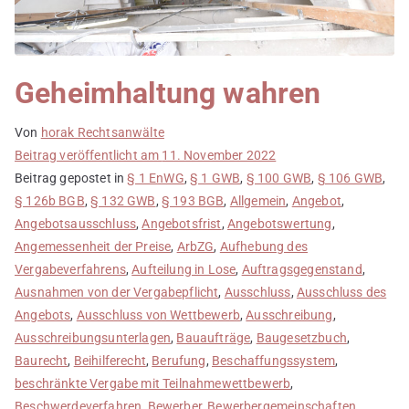
Geheimhaltung wahren
Von
horak Rechtsanwälte
Beitrag veröffentlicht am
11. November 2022
Beitrag gepostet in
§ 1 EnWG
,
§ 1 GWB
,
§ 100 GWB
,
§ 106 GWB
,
§ 126b BGB
,
§ 132 GWB
,
§ 193 BGB
,
Allgemein
,
Angebot
,
Angebotsausschluss
,
Angebotsfrist
,
Angebotswertung
,
Angemessenheit der Preise
,
ArbZG
,
Aufhebung des
Vergabeverfahrens
,
Aufteilung in Lose
,
Auftragsgegenstand
,
Ausnahmen von der Vergabepflicht
,
Ausschluss
,
Ausschluss des
Angebots
,
Ausschluss von Wettbewerb
,
Ausschreibung
,
Ausschreibungsunterlagen
,
Bauaufträge
,
Baugesetzbuch
,
Baurecht
,
Beihilferecht
,
Berufung
,
Beschaffungssystem
,
beschränkte Vergabe mit Teilnahmewettbewerb
,
Beschwerdeverfahren
,
Bewerber
,
Bewerbergemeinschaften
,