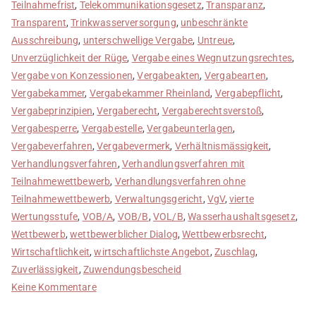
Teilnahmefrist
,
Telekommunikationsgesetz
,
Transparanz
,
Transparent
,
Trinkwasserversorgung
,
unbeschränkte
Ausschreibung
,
unterschwellige Vergabe
,
Untreue
,
Unverzüglichkeit der Rüge
,
Vergabe eines Wegnutzungsrechtes
,
Vergabe von Konzessionen
,
Vergabeakten
,
Vergabearten
,
Vergabekammer
,
Vergabekammer Rheinland
,
Vergabepflicht
,
Vergabeprinzipien
,
Vergaberecht
,
Vergaberechtsverstoß
,
Vergabesperre
,
Vergabestelle
,
Vergabeunterlagen
,
Vergabeverfahren
,
Vergabevermerk
,
Verhältnismässigkeit
,
Verhandlungsverfahren
,
Verhandlungsverfahren mit
Teilnahmewettbewerb
,
Verhandlungsverfahren ohne
Teilnahmewettbewerb
,
Verwaltungsgericht
,
VgV
,
vierte
Wertungsstufe
,
VOB/A
,
VOB/B
,
VOL/B
,
Wasserhaushaltsgesetz
,
Wettbewerb
,
wettbewerblicher Dialog
,
Wettbewerbsrecht
,
Wirtschaftlichkeit
,
wirtschaftlichste Angebot
,
Zuschlag
,
Zuverlässigkeit
,
Zuwendungsbescheid
zu
Keine Kommentare
Anfängerfehler