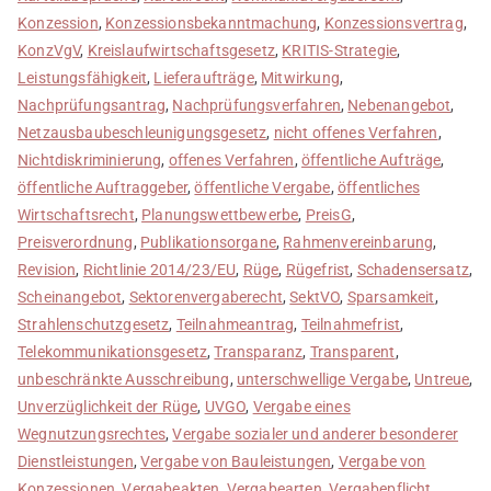
Konzession
,
Konzessionsbekanntmachung
,
Konzessionsvertrag
,
KonzVgV
,
Kreislaufwirtschaftsgesetz
,
KRITIS-Strategie
,
Leistungsfähigkeit
,
Lieferaufträge
,
Mitwirkung
,
Nachprüfungsantrag
,
Nachprüfungsverfahren
,
Nebenangebot
,
Netzausbaubeschleunigungsgesetz
,
nicht offenes Verfahren
,
Nichtdiskriminierung
,
offenes Verfahren
,
öffentliche Aufträge
,
öffentliche Auftraggeber
,
öffentliche Vergabe
,
öffentliches
Wirtschaftsrecht
,
Planungswettbewerbe
,
PreisG
,
Preisverordnung
,
Publikationsorgane
,
Rahmenvereinbarung
,
Revision
,
Richtlinie 2014/23/EU
,
Rüge
,
Rügefrist
,
Schadensersatz
,
Scheinangebot
,
Sektorenvergaberecht
,
SektVO
,
Sparsamkeit
,
Strahlenschutzgesetz
,
Teilnahmeantrag
,
Teilnahmefrist
,
Telekommunikationsgesetz
,
Transparanz
,
Transparent
,
unbeschränkte Ausschreibung
,
unterschwellige Vergabe
,
Untreue
,
Unverzüglichkeit der Rüge
,
UVGO
,
Vergabe eines
Wegnutzungsrechtes
,
Vergabe sozialer und anderer besonderer
Dienstleistungen
,
Vergabe von Bauleistungen
,
Vergabe von
Konzessionen
,
Vergabeakten
,
Vergabearten
,
Vergabepflicht
,