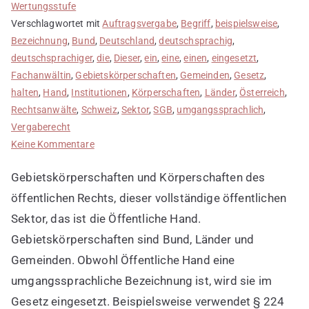
Wertungsstufe
Verschlagwortet mit
Auftragsvergabe
,
Begriff
,
beispielsweise
,
Bezeichnung
,
Bund
,
Deutschland
,
deutschsprachig
,
deutschsprachiger
,
die
,
Dieser
,
ein
,
eine
,
einen
,
eingesetzt
,
Fachanwältin
,
Gebietskörperschaften
,
Gemeinden
,
Gesetz
,
halten
,
Hand
,
Institutionen
,
Körperschaften
,
Länder
,
Österreich
,
Rechtsanwälte
,
Schweiz
,
Sektor
,
SGB
,
umgangssprachlich
,
Vergaberecht
zu
Keine Kommentare
Öffentliche
Gebietskörperschaften und Körperschaften des
Hand
ist
öffentlichen Rechts, dieser vollständige öffentlichen
umgangssprachlich
Sektor, das ist die Öffentliche Hand.
Gebietskörperschaften sind Bund, Länder und
Gemeinden. Obwohl Öffentliche Hand eine
umgangssprachliche Bezeichnung ist, wird sie im
Gesetz eingesetzt. Beispielsweise verwendet § 224