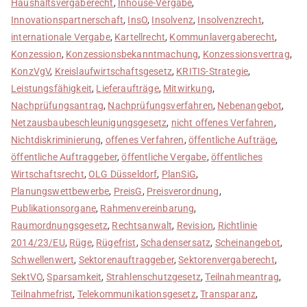
Haushaltsvergaberecht
,
Inhouse-Vergabe
,
Innovationspartnerschaft
,
InsO
,
Insolvenz
,
Insolvenzrecht
,
internationale Vergabe
,
Kartellrecht
,
Kommunlavergaberecht
,
Konzession
,
Konzessionsbekanntmachung
,
Konzessionsvertrag
,
KonzVgV
,
Kreislaufwirtschaftsgesetz
,
KRITIS-Strategie
,
Leistungsfähigkeit
,
Lieferaufträge
,
Mitwirkung
,
Nachprüfungsantrag
,
Nachprüfungsverfahren
,
Nebenangebot
,
Netzausbaubeschleunigungsgesetz
,
nicht offenes Verfahren
,
Nichtdiskriminierung
,
offenes Verfahren
,
öffentliche Aufträge
,
öffentliche Auftraggeber
,
öffentliche Vergabe
,
öffentliches
Wirtschaftsrecht
,
OLG Düsseldorf
,
PlanSiG
,
Planungswettbewerbe
,
PreisG
,
Preisverordnung
,
Publikationsorgane
,
Rahmenvereinbarung
,
Raumordnungsgesetz
,
Rechtsanwalt
,
Revision
,
Richtlinie
2014/23/EU
,
Rüge
,
Rügefrist
,
Schadensersatz
,
Scheinangebot
,
Schwellenwert
,
Sektorenauftraggeber
,
Sektorenvergaberecht
,
SektVO
,
Sparsamkeit
,
Strahlenschutzgesetz
,
Teilnahmeantrag
,
Teilnahmefrist
,
Telekommunikationsgesetz
,
Transparanz
,