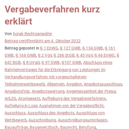
Vergabeverfahren kurz
erklärt
Von
horak Rechtsanwälte
Beitrag veröffentlicht am
4. Oktober 2022
Beitrag gepostet in
§ 1 EnWG
,
§ 127 GWB
,
§ 134 GWB
,
§ 161
GWB
,
§ 166 GWB
,
§ 2 VgV
,
§ 266 StGB
,
§ 43 VgV
,
§ 46 EnWG
,
§
642 BGB
,
§ 8 UVgO
,
§ 97 GWB
,
§107 GWB
,
Abschluss eines
Rahmenvertrages für die Erbringung von Leistungen im
Verhandlungsverfahren mit vorgeschaltetem
Teilnahmewettbewerb
,
Allgemein
,
Angebot
,
Angebotsausschluss
,
Angebotsfrist
,
Angebotswertung
,
Angemessenheit der Preise
,
ArbZG
,
Atomgesetz
,
Aufhebung des Vergabeverfahrens
,
Aufteilung in Lose
,
Ausnahmen von der Vergabepflicht
,
Ausschluss
,
Ausschluss des Angebots
,
Ausschluss von
Wettbewerb
,
Ausschreibung
,
Ausschreibungsunterlagen
,
Bauaufträge
,
Baugesetzbuch
,
Baurecht
,
Berufung
,