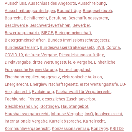
Ausschluss
,
Ausschluss des Angebots
,
Ausschreibung
,
Ausschreibungsunterlagen
,
Bauaufträge
,
Baugesetzbuch
,
Baurecht
,
Beihilferecht
,
Berufung
,
Beschaffungssystem
,
Beschwerde
,
Beschwerdeverfahren
,
Bewerber
,
Bewertungsmatrix
,
BIEGE
,
Bietergemeinschaft
,
Bietergemeinschaften
,
Bundes-Immissionsschutzgesetz
,
Bundeskartellamt
,
Bundeswasserstraßengesetz
,
BVB
,
Corona
,
COVID-19
,
de facto Vergabe
,
Dienstleistungsaufträge
,
Direktvergabe
,
dritte Wertungsstufe
,
e-Vergabe
,
Einheitliche
Europäische Eigenerklärung
,
Einrecihungsfrist
,
Eisenbahnregulierungsgesetz
,
elektronische Auktion
,
Energierecht
,
Energiewirtschaftsgesetz
,
erste Wertungsstufe
,
EU-
Vergaberecht
,
Evaluierung
,
Fachanwalt für Vergaberecht
,
Fachkunde
,
Fristen
,
gesetzliches Zuschlagverbot
,
Gleichbehandlung
,
Göttingen
,
Hauptangebot
,
Haushaltsvergaberecht
,
Inhouse-Vergabe
,
InsO
,
Insolvenzrecht
,
internationale Vergabe
,
Kartellabsprache
,
Kartellrecht
,
Kommunlavergaberecht
,
Konzessionsvertrag
,
KonzVgV
,
KRITIS-