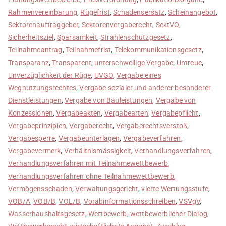
Rahmenvereinbarung
,
Rügefrist
,
Schadensersatz
,
Scheinangebot
,
Sektorenauftraggeber
,
Sektorenvergaberecht
,
SektVO
,
Sicherheitsziel
,
Sparsamkeit
,
Strahlenschutzgesetz
,
Teilnahmeantrag
,
Teilnahmefrist
,
Telekommunikationsgesetz
,
Transparanz
,
Transparent
,
unterschwellige Vergabe
,
Untreue
,
Unverzüglichkeit der Rüge
,
UVGO
,
Vergabe eines
Wegnutzungsrechtes
,
Vergabe sozialer und anderer besonderer
Dienstleistungen
,
Vergabe von Bauleistungen
,
Vergabe von
Konzessionen
,
Vergabeakten
,
Vergabearten
,
Vergabepflicht
,
Vergabeprinzipien
,
Vergaberecht
,
Vergaberechtsverstoß
,
Vergabesperre
,
Vergabeunterlagen
,
Vergabeverfahren
,
Vergabevermerk
,
Verhältnismässigkeit
,
Verhandlungsverfahren
,
Verhandlungsverfahren mit Teilnahmewettbewerb
,
Verhandlungsverfahren ohne Teilnahmewettbewerb
,
Vermögensschaden
,
Verwaltungsgericht
,
vierte Wertungsstufe
,
VOB/A
,
VOB/B
,
VOL/B
,
Vorabinformationsschreiben
,
VSVgV
,
Wasserhaushaltsgesetz
,
Wettbewerb
,
wettbewerblicher Dialog
,