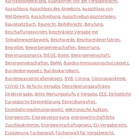
Auftragsgegenstand
,
Ausnahmen von der Vergabepflicht
,
Ausschluss
,
Ausschluss des Angebots
,
Ausschluss von
Wettbewerb
,
Ausschreibung
,
Ausschreibungsunterlagen
,
Baugesetzbuch
,
Baurecht
,
Beihilferecht
,
Berufung
,
Beschaffungssystem
,
beschränkte Vergabe mit
Teilnahmewettbewerb
,
Beschwerde
,
Beschwerdeverfahren
,
Bewerber
,
Bewerbergemeinschaften
,
Bewertung
,
Bewertungsmatrix
,
BIEGE
,
Bieter
,
Bietergemeinschaft
,
Bietergemeinschaften
,
BMWi
,
Bundes-Immissionsschutzgesetz
,
Bundesberggesetz
,
Bundeskartellamt
,
Bundeswasserstraßengesetz
,
BVB
,
Corona
,
Coronapandemie
,
COVID-19
,
de facto Vergabe
,
Dienstleistungsaufträge
,
Direktvergabe
,
dritte Wertungsstufe
,
e-Vergabe
,
EEE
,
Einheitliche
Europäische Eigenerklärung
,
Einrecihungsfrist
,
Eisenbahnregulierungsgesetz
,
elektronische Auktion
,
Energierecht
,
Energieversorgung
,
energiewirtschaftliche
Zuschlagkriterien
,
Energiewirtschaftsgesetz
,
EU-Vergaberecht
,
Evaluierung
,
Fachanwalt
,
Fachanwalt für Vergaberecht
,