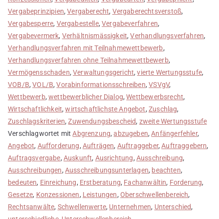
Vergabeprinzipien
,
Vergaberecht
,
Vergaberechtsverstoß
,
Vergabesperre
,
Vergabestelle
,
Vergabeverfahren
,
Vergabevermerk
,
Verhältnismässigkeit
,
Verhandlungsverfahren
,
Verhandlungsverfahren mit Teilnahmewettbewerb
,
Verhandlungsverfahren ohne Teilnahmewettbewerb
,
Vermögensschaden
,
Verwaltungsgericht
,
vierte Wertungsstufe
,
VOB/B
,
VOL/B
,
Vorabinformationsschreiben
,
VSVgV
,
Wettbewerb
,
wettbewerblicher Dialog
,
Wettbewerbsrecht
,
Wirtschaftlichkeit
,
wirtschaftlichste Angebot
,
Zuschlag
,
Zuschlagskriterien
,
Zuwendungsbescheid
,
zweite Wertungsstufe
Verschlagwortet mit
Abgrenzung
,
abzugeben
,
Anfängerfehler
,
Angebot
,
Aufforderung
,
Aufträgen
,
Auftraggeber
,
Auftraggebern
,
Auftragsvergabe
,
Auskunft
,
Ausrichtung
,
Ausschreibung
,
Ausschreibungen
,
Ausschreibungsunterlagen
,
beachten
,
bedeuten
,
Einreichung
,
Erstberatung
,
Fachanwältin
,
Forderung
,
Gesetze
,
Konzessionen
,
Leistungen
,
Oberschwellenbereich
,
Rechtsanwälte
,
Schwellenwerte
,
Unternehmen
,
Unterschied
,
unterschiedliche
,
Unterschwellenbereich
,