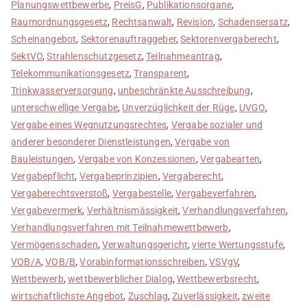
Planungswettbewerbe
,
PreisG
,
Publikationsorgane
,
Raumordnungsgesetz
,
Rechtsanwalt
,
Revision
,
Schadensersatz
,
Scheinangebot
,
Sektorenauftraggeber
,
Sektorenvergaberecht
,
SektVO
,
Strahlenschutzgesetz
,
Teilnahmeantrag
,
Telekommunikationsgesetz
,
Transparent
,
Trinkwasserversorgung
,
unbeschränkte Ausschreibung
,
unterschwellige Vergabe
,
Unverzüglichkeit der Rüge
,
UVGO
,
Vergabe eines Wegnutzungsrechtes
,
Vergabe sozialer und
anderer besonderer Dienstleistungen
,
Vergabe von
Bauleistungen
,
Vergabe von Konzessionen
,
Vergabearten
,
Vergabepflicht
,
Vergabeprinzipien
,
Vergaberecht
,
Vergaberechtsverstoß
,
Vergabestelle
,
Vergabeverfahren
,
Vergabevermerk
,
Verhältnismässigkeit
,
Verhandlungsverfahren
,
Verhandlungsverfahren mit Teilnahmewettbewerb
,
Vermögensschaden
,
Verwaltungsgericht
,
vierte Wertungsstufe
,
VOB/A
,
VOB/B
,
Vorabinformationsschreiben
,
VSVgV
,
Wettbewerb
,
wettbewerblicher Dialog
,
Wettbewerbsrecht
,
wirtschaftlichste Angebot
,
Zuschlag
,
Zuverlässigkeit
,
zweite