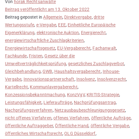
Von
horak Rechtsanwälte
Beitrag veröffentlicht am
13. Oktober 2022
Beitrag gepostet in
Allgemein
,
Direktvergabe
,
dritte
Wertungsstufe
,
e-Vergabe
,
EEE
,
Einheitliche Europäische
Eigenerklärung
,
elektronische Auktion
,
Energierecht
,
energiewirtschaftliche Zuschlagkriterien
,
Energiewirtschaftsgesetz
,
EU-Vergaberecht
,
Fachanwalt
,
Fachkunde
,
Fristen
,
Gesetz über die
Umweltverträglichkeitsprüfung
,
gesetzliches Zuschlagverbot
,
Gleichbehandlung
,
GWB
,
Haushaltsvergaberecht
,
Inhouse-
Vergabe
,
Innovationspartnerschaft
,
Insolvenz
,
Insolvenzrecht
,
Kartellrecht
,
Kommunlavergaberecht
,
Konzessionsbekanntmachung
,
KonzVgV
,
KRITIS-Strategie
,
Leistungsfähigkeit
,
Lieferaufträge
,
Nachprüfungsantrag
,
Nachprüfungsverfahren
,
Netzausbaubeschleunigungsgesetz
,
nicht offenes Verfahren
,
offenes Verfahren
,
öffentliche Aufträge
,
öffentliche Auftraggeber
,
Öffentliche Hand
,
öffentliche Vergabe
,
öffentliches Wirtschaftsrecht
,
OLG Düsseldorf
,