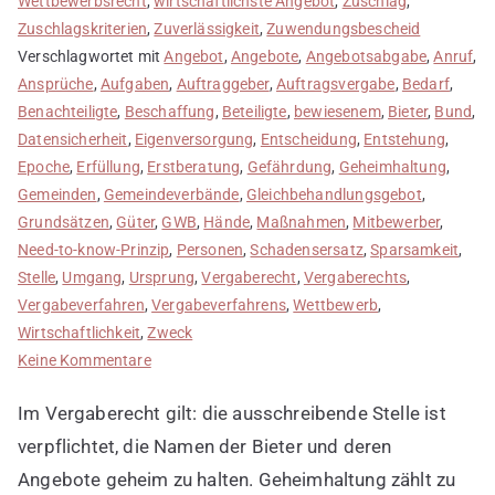
Wettbewerbsrecht
,
wirtschaftlichste Angebot
,
Zuschlag
,
Zuschlagskriterien
,
Zuverlässigkeit
,
Zuwendungsbescheid
Verschlagwortet mit
Angebot
,
Angebote
,
Angebotsabgabe
,
Anruf
,
Ansprüche
,
Aufgaben
,
Auftraggeber
,
Auftragsvergabe
,
Bedarf
,
Benachteiligte
,
Beschaffung
,
Beteiligte
,
bewiesenem
,
Bieter
,
Bund
,
Datensicherheit
,
Eigenversorgung
,
Entscheidung
,
Entstehung
,
Epoche
,
Erfüllung
,
Erstberatung
,
Gefährdung
,
Geheimhaltung
,
Gemeinden
,
Gemeindeverbände
,
Gleichbehandlungsgebot
,
Grundsätzen
,
Güter
,
GWB
,
Hände
,
Maßnahmen
,
Mitbewerber
,
Need-to-know-Prinzip
,
Personen
,
Schadensersatz
,
Sparsamkeit
,
Stelle
,
Umgang
,
Ursprung
,
Vergaberecht
,
Vergaberechts
,
Vergabeverfahren
,
Vergabeverfahrens
,
Wettbewerb
,
Wirtschaftlichkeit
,
Zweck
zu
Keine Kommentare
Geheimhaltung
Im Vergaberecht gilt: die ausschreibende Stelle ist
wahren
verpflichtet, die Namen der Bieter und deren
Angebote geheim zu halten. Geheimhaltung zählt zu