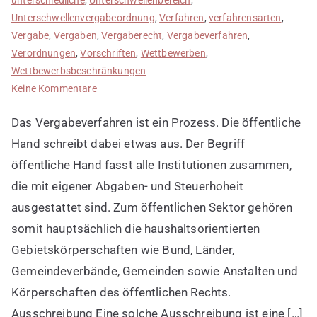
Unterschwellenvergabeordnung
,
Verfahren
,
verfahrensarten
,
Vergabe
,
Vergaben
,
Vergaberecht
,
Vergabeverfahren
,
Verordnungen
,
Vorschriften
,
Wettbewerben
,
Wettbewerbsbeschränkungen
zu
Keine Kommentare
Vergabeverfahren
Das Vergabeverfahren ist ein Prozess. Die öffentliche
kurz
erklärt
Hand schreibt dabei etwas aus. Der Begriff
öffentliche Hand fasst alle Institutionen zusammen,
die mit eigener Abgaben- und Steuerhoheit
ausgestattet sind. Zum öffentlichen Sektor gehören
somit hauptsächlich die haushaltsorientierten
Gebietskörperschaften wie Bund, Länder,
Gemeindeverbände, Gemeinden sowie Anstalten und
Körperschaften des öffentlichen Rechts.
Ausschreibung Eine solche Ausschreibung ist eine […]