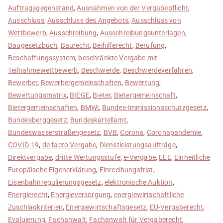
Auftragsgegenstand
,
Ausnahmen von der Vergabepflicht
,
Ausschluss
,
Ausschluss des Angebots
,
Ausschluss von
Wettbewerb
,
Ausschreibung
,
Ausschreibungsunterlagen
,
Baugesetzbuch
,
Baurecht
,
Beihilferecht
,
Berufung
,
Beschaffungssystem
,
beschränkte Vergabe mit
Teilnahmewettbewerb
,
Beschwerde
,
Beschwerdeverfahren
,
Bewerber
,
Bewerbergemeinschaften
,
Bewertung
,
Bewertungsmatrix
,
BIEGE
,
Bieter
,
Bietergemeinschaft
,
Bietergemeinschaften
,
BMWi
,
Bundes-Immissionsschutzgesetz
,
Bundesberggesetz
,
Bundeskartellamt
,
Bundeswasserstraßengesetz
,
BVB
,
Corona
,
Coronapandemie
,
COVID-19
,
de facto Vergabe
,
Dienstleistungsaufträge
,
Direktvergabe
,
dritte Wertungsstufe
,
e-Vergabe
,
EEE
,
Einheitliche
Europäische Eigenerklärung
,
Einrecihungsfrist
,
Eisenbahnregulierungsgesetz
,
elektronische Auktion
,
Energierecht
,
Energieversorgung
,
energiewirtschaftliche
Zuschlagkriterien
,
Energiewirtschaftsgesetz
,
EU-Vergaberecht
,
Evaluierung
,
Fachanwalt
,
Fachanwalt für Vergaberecht
,