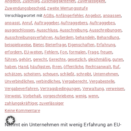
Angebot
,
Zuschlag
,
Zuschlagskriterien
,
Zuverlässigkeit
,
Zuwendungsbescheid
,
zweite Wertungsstufe
Verschlagwortet mit
AGBs
,
Anfängerfehler
,
Angebot
,
anpassen
,
anpasst
,
Anruf
,
Auftraggeber
,
Auftraggebers
,
Auftraggebes
,
ausgeschlossen
,
Ausschluss
,
Ausschreibung
,
Ausschreibungen
,
Ausschreibungsverfahren
,
Außerdem
,
behandeln
,
Behandlung
,
beispielsweise
,
Bieter
,
Bieterfrage
,
Eigenschaften
,
Erfahrung
,
erfordern
,
EU-weiten
,
Fehlern
,
Fon
,
formalen
,
Frage
,
freuen
,
führen
,
gehört
,
gerecht
,
Gerechte
,
gesetzlich
,
gleichmäßig
,
guten
,
haben
,
Hand
,
häufigsten
,
Ihren
,
öffentliche
,
Rechtsanwalt
,
Ruf
,
schätzen
,
scheitern
,
scheuen
,
schließt
,
schreibt
,
Unternehmen
,
Unverbindliches
,
verbindliches
,
Vergaberecht
,
Vergabestelle
,
Vergabeverfahren
,
Vertragsbedingungen
,
Verwaltung
,
verweisen
,
Verweist
,
Vorbehalt
,
vorgeschriebene
,
wenig
,
wenn
,
zahlungskräftiger
,
zuverlässiger
zu
Keine Kommentare
Anfängerfehler
Nimmt ein Unternehmen mit wenig Erfahrung an EU-
2: