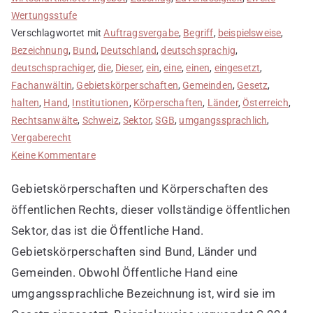
Wertungsstufe
Verschlagwortet mit
Auftragsvergabe
,
Begriff
,
beispielsweise
,
Bezeichnung
,
Bund
,
Deutschland
,
deutschsprachig
,
deutschsprachiger
,
die
,
Dieser
,
ein
,
eine
,
einen
,
eingesetzt
,
Fachanwältin
,
Gebietskörperschaften
,
Gemeinden
,
Gesetz
,
halten
,
Hand
,
Institutionen
,
Körperschaften
,
Länder
,
Österreich
,
Rechtsanwälte
,
Schweiz
,
Sektor
,
SGB
,
umgangssprachlich
,
Vergaberecht
zu
Keine Kommentare
Öffentliche
Gebietskörperschaften und Körperschaften des
Hand
ist
öffentlichen Rechts, dieser vollständige öffentlichen
umgangssprachlich
Sektor, das ist die Öffentliche Hand.
Gebietskörperschaften sind Bund, Länder und
Gemeinden. Obwohl Öffentliche Hand eine
umgangssprachliche Bezeichnung ist, wird sie im