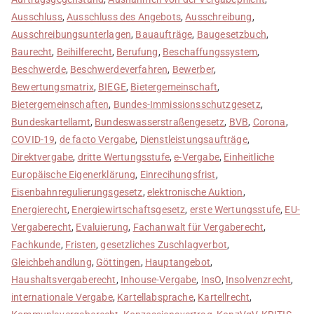
Ausschluss
,
Ausschluss des Angebots
,
Ausschreibung
,
Ausschreibungsunterlagen
,
Bauaufträge
,
Baugesetzbuch
,
Baurecht
,
Beihilferecht
,
Berufung
,
Beschaffungssystem
,
Beschwerde
,
Beschwerdeverfahren
,
Bewerber
,
Bewertungsmatrix
,
BIEGE
,
Bietergemeinschaft
,
Bietergemeinschaften
,
Bundes-Immissionsschutzgesetz
,
Bundeskartellamt
,
Bundeswasserstraßengesetz
,
BVB
,
Corona
,
COVID-19
,
de facto Vergabe
,
Dienstleistungsaufträge
,
Direktvergabe
,
dritte Wertungsstufe
,
e-Vergabe
,
Einheitliche
Europäische Eigenerklärung
,
Einrecihungsfrist
,
Eisenbahnregulierungsgesetz
,
elektronische Auktion
,
Energierecht
,
Energiewirtschaftsgesetz
,
erste Wertungsstufe
,
EU-
Vergaberecht
,
Evaluierung
,
Fachanwalt für Vergaberecht
,
Fachkunde
,
Fristen
,
gesetzliches Zuschlagverbot
,
Gleichbehandlung
,
Göttingen
,
Hauptangebot
,
Haushaltsvergaberecht
,
Inhouse-Vergabe
,
InsO
,
Insolvenzrecht
,
internationale Vergabe
,
Kartellabsprache
,
Kartellrecht
,