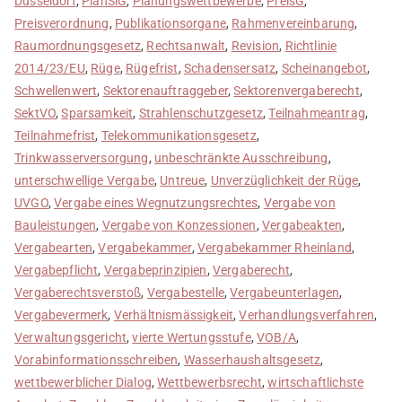
Düsseldorf
,
PlanSiG
,
Planungswettbewerbe
,
PreisG
,
Preisverordnung
,
Publikationsorgane
,
Rahmenvereinbarung
,
Raumordnungsgesetz
,
Rechtsanwalt
,
Revision
,
Richtlinie
2014/23/EU
,
Rüge
,
Rügefrist
,
Schadensersatz
,
Scheinangebot
,
Schwellenwert
,
Sektorenauftraggeber
,
Sektorenvergaberecht
,
SektVO
,
Sparsamkeit
,
Strahlenschutzgesetz
,
Teilnahmeantrag
,
Teilnahmefrist
,
Telekommunikationsgesetz
,
Trinkwasserversorgung
,
unbeschränkte Ausschreibung
,
unterschwellige Vergabe
,
Untreue
,
Unverzüglichkeit der Rüge
,
UVGO
,
Vergabe eines Wegnutzungsrechtes
,
Vergabe von
Bauleistungen
,
Vergabe von Konzessionen
,
Vergabeakten
,
Vergabearten
,
Vergabekammer
,
Vergabekammer Rheinland
,
Vergabepflicht
,
Vergabeprinzipien
,
Vergaberecht
,
Vergaberechtsverstoß
,
Vergabestelle
,
Vergabeunterlagen
,
Vergabevermerk
,
Verhältnismässigkeit
,
Verhandlungsverfahren
,
Verwaltungsgericht
,
vierte Wertungsstufe
,
VOB/A
,
Vorabinformationsschreiben
,
Wasserhaushaltsgesetz
,
wettbewerblicher Dialog
,
Wettbewerbsrecht
,
wirtschaftlichste