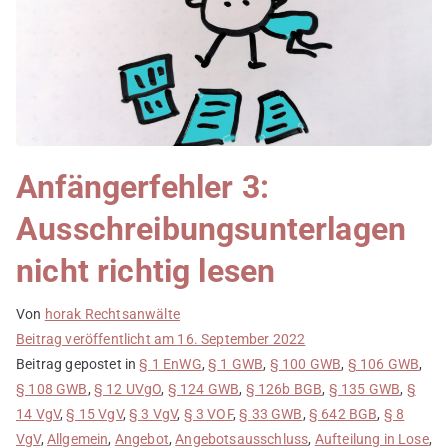
Anfängerfehler 3:
Ausschreibungsunterlagen
nicht richtig lesen
Von
horak Rechtsanwälte
Beitrag veröffentlicht am
16. September 2022
Beitrag gepostet in
§ 1 EnWG
,
§ 1 GWB
,
§ 100 GWB
,
§ 106 GWB
,
§ 108 GWB
,
§ 12 UVgO
,
§ 124 GWB
,
§ 126b BGB
,
§ 135 GWB
,
§
14 VgV
,
§ 15 VgV
,
§ 3 VgV
,
§ 3 VOF
,
§ 33 GWB
,
§ 642 BGB
,
§ 8
VgV
,
Allgemein
,
Angebot
,
Angebotsausschluss
,
Aufteilung in Lose
,