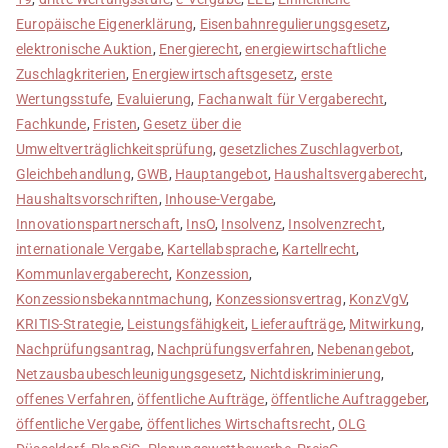
Europäische Eigenerklärung
,
Eisenbahnregulierungsgesetz
,
elektronische Auktion
,
Energierecht
,
energiewirtschaftliche
Zuschlagkriterien
,
Energiewirtschaftsgesetz
,
erste
Wertungsstufe
,
Evaluierung
,
Fachanwalt für Vergaberecht
,
Fachkunde
,
Fristen
,
Gesetz über die
Umweltverträglichkeitsprüfung
,
gesetzliches Zuschlagverbot
,
Gleichbehandlung
,
GWB
,
Hauptangebot
,
Haushaltsvergaberecht
,
Haushaltsvorschriften
,
Inhouse-Vergabe
,
Innovationspartnerschaft
,
InsO
,
Insolvenz
,
Insolvenzrecht
,
internationale Vergabe
,
Kartellabsprache
,
Kartellrecht
,
Kommunlavergaberecht
,
Konzession
,
Konzessionsbekanntmachung
,
Konzessionsvertrag
,
KonzVgV
,
KRITIS-Strategie
,
Leistungsfähigkeit
,
Lieferaufträge
,
Mitwirkung
,
Nachprüfungsantrag
,
Nachprüfungsverfahren
,
Nebenangebot
,
Netzausbaubeschleunigungsgesetz
,
Nichtdiskriminierung
,
offenes Verfahren
,
öffentliche Aufträge
,
öffentliche Auftraggeber
,
öffentliche Vergabe
,
öffentliches Wirtschaftsrecht
,
OLG