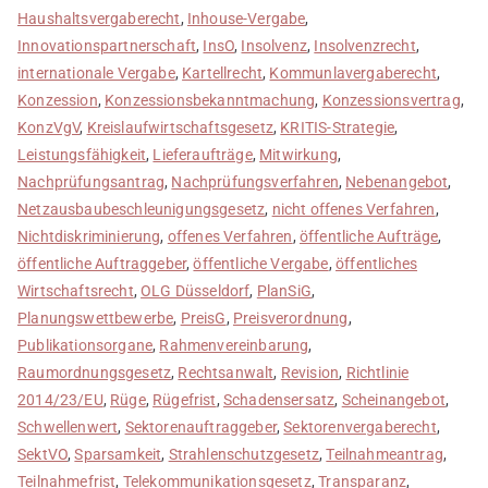
Haushaltsvergaberecht
,
Inhouse-Vergabe
,
Innovationspartnerschaft
,
InsO
,
Insolvenz
,
Insolvenzrecht
,
internationale Vergabe
,
Kartellrecht
,
Kommunlavergaberecht
,
Konzession
,
Konzessionsbekanntmachung
,
Konzessionsvertrag
,
KonzVgV
,
Kreislaufwirtschaftsgesetz
,
KRITIS-Strategie
,
Leistungsfähigkeit
,
Lieferaufträge
,
Mitwirkung
,
Nachprüfungsantrag
,
Nachprüfungsverfahren
,
Nebenangebot
,
Netzausbaubeschleunigungsgesetz
,
nicht offenes Verfahren
,
Nichtdiskriminierung
,
offenes Verfahren
,
öffentliche Aufträge
,
öffentliche Auftraggeber
,
öffentliche Vergabe
,
öffentliches
Wirtschaftsrecht
,
OLG Düsseldorf
,
PlanSiG
,
Planungswettbewerbe
,
PreisG
,
Preisverordnung
,
Publikationsorgane
,
Rahmenvereinbarung
,
Raumordnungsgesetz
,
Rechtsanwalt
,
Revision
,
Richtlinie
2014/23/EU
,
Rüge
,
Rügefrist
,
Schadensersatz
,
Scheinangebot
,
Schwellenwert
,
Sektorenauftraggeber
,
Sektorenvergaberecht
,
SektVO
,
Sparsamkeit
,
Strahlenschutzgesetz
,
Teilnahmeantrag
,
Teilnahmefrist
,
Telekommunikationsgesetz
,
Transparanz
,