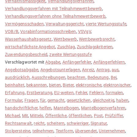
Verhältnismässigkeit
,
Verhandlungsverfahren
,
Verhandlungsverfahren mit Teilnahmewettbewerb
,
Verhandlungsverfahren ohne Teilnahmewettbewerb
,
Vermögensschaden
,
Verwaltungsgericht
,
vierte Wertungsstufe
,
VOB/B
,
Vorabinformationsschreiben
,
VSVgV
,
Wasserhaushaltsgesetz
,
Wettbewerb
,
Wettbewerbsrecht
,
wirtschaftlichste Angebot
,
Zuschlag
,
Zuschlagskriterien
,
Zuwendungsbescheid
,
zweite Wertungsstufe
Verschlagwortet mit
Abgabe
,
Anfängerfehler
,
Anfängerfehlern
,
Angebotsabgabe
,
Angebotsunterlagen
,
Anreiz
,
Antrag
,
aus
,
ausdrücklich
,
Ausschreibungen
,
beachten
,
Bedeutung
,
Bei
,
beinhaltet
,
bekannten
,
bieten
,
Bieter
,
elektronische
,
elektronischer
,
Erfahrung
,
Erstberatung
,
EU-weiten
,
Fehler
,
Fehlern
,
formalen
,
Formular
,
Fragen
,
für
,
gemacht
,
gesetzlichen
,
gleichzeitig
,
haben
,
handschriftlicher
,
helfen
,
Mantelbogen
,
Mantelbogenverfahren
,
Michael
,
Mit
,
Mittels
,
Öffentliche
,
öffentlichen
,
Post
,
Prüfziffer
,
Rechtsanwalt
,
reicht
,
scheitern
,
schwieriger
,
Signatur
,
Stolpersteine
,
teilnehmen
,
Textform
,
übersendet
,
Unternehmen
,