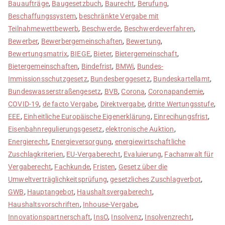
Bauaufträge
,
Baugesetzbuch
,
Baurecht
,
Berufung
,
Beschaffungssystem
,
beschränkte Vergabe mit
Teilnahmewettbewerb
,
Beschwerde
,
Beschwerdeverfahren
,
Bewerber
,
Bewerbergemeinschaften
,
Bewertung
,
Bewertungsmatrix
,
BIEGE
,
Bieter
,
Bietergemeinschaft
,
Bietergemeinschaften
,
Bindefrist
,
BMWi
,
Bundes-
Immissionsschutzgesetz
,
Bundesberggesetz
,
Bundeskartellamt
,
Bundeswasserstraßengesetz
,
BVB
,
Corona
,
Coronapandemie
,
COVID-19
,
de facto Vergabe
,
Direktvergabe
,
dritte Wertungsstufe
,
EEE
,
Einheitliche Europäische Eigenerklärung
,
Einrecihungsfrist
,
Eisenbahnregulierungsgesetz
,
elektronische Auktion
,
Energierecht
,
Energieversorgung
,
energiewirtschaftliche
Zuschlagkriterien
,
EU-Vergaberecht
,
Evaluierung
,
Fachanwalt für
Vergaberecht
,
Fachkunde
,
Fristen
,
Gesetz über die
Umweltverträglichkeitsprüfung
,
gesetzliches Zuschlagverbot
,
GWB
,
Hauptangebot
,
Haushaltsvergaberecht
,
Haushaltsvorschriften
,
Inhouse-Vergabe
,
Innovationspartnerschaft
,
InsO
,
Insolvenz
,
Insolvenzrecht
,