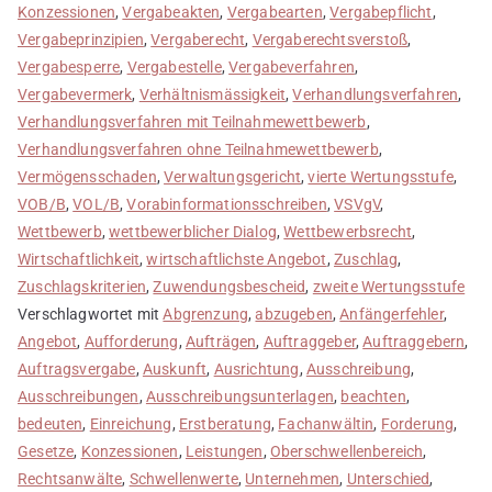
Konzessionen
,
Vergabeakten
,
Vergabearten
,
Vergabepflicht
,
Vergabeprinzipien
,
Vergaberecht
,
Vergaberechtsverstoß
,
Vergabesperre
,
Vergabestelle
,
Vergabeverfahren
,
Vergabevermerk
,
Verhältnismässigkeit
,
Verhandlungsverfahren
,
Verhandlungsverfahren mit Teilnahmewettbewerb
,
Verhandlungsverfahren ohne Teilnahmewettbewerb
,
Vermögensschaden
,
Verwaltungsgericht
,
vierte Wertungsstufe
,
VOB/B
,
VOL/B
,
Vorabinformationsschreiben
,
VSVgV
,
Wettbewerb
,
wettbewerblicher Dialog
,
Wettbewerbsrecht
,
Wirtschaftlichkeit
,
wirtschaftlichste Angebot
,
Zuschlag
,
Zuschlagskriterien
,
Zuwendungsbescheid
,
zweite Wertungsstufe
Verschlagwortet mit
Abgrenzung
,
abzugeben
,
Anfängerfehler
,
Angebot
,
Aufforderung
,
Aufträgen
,
Auftraggeber
,
Auftraggebern
,
Auftragsvergabe
,
Auskunft
,
Ausrichtung
,
Ausschreibung
,
Ausschreibungen
,
Ausschreibungsunterlagen
,
beachten
,
bedeuten
,
Einreichung
,
Erstberatung
,
Fachanwältin
,
Forderung
,
Gesetze
,
Konzessionen
,
Leistungen
,
Oberschwellenbereich
,
Rechtsanwälte
,
Schwellenwerte
,
Unternehmen
,
Unterschied
,