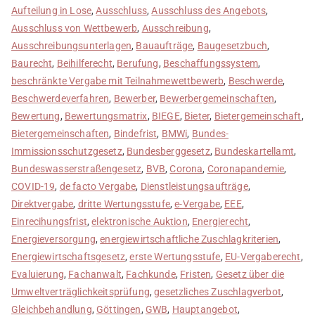
Aufteilung in Lose
,
Ausschluss
,
Ausschluss des Angebots
,
Ausschluss von Wettbewerb
,
Ausschreibung
,
Ausschreibungsunterlagen
,
Bauaufträge
,
Baugesetzbuch
,
Baurecht
,
Beihilferecht
,
Berufung
,
Beschaffungssystem
,
beschränkte Vergabe mit Teilnahmewettbewerb
,
Beschwerde
,
Beschwerdeverfahren
,
Bewerber
,
Bewerbergemeinschaften
,
Bewertung
,
Bewertungsmatrix
,
BIEGE
,
Bieter
,
Bietergemeinschaft
,
Bietergemeinschaften
,
Bindefrist
,
BMWi
,
Bundes-
Immissionsschutzgesetz
,
Bundesberggesetz
,
Bundeskartellamt
,
Bundeswasserstraßengesetz
,
BVB
,
Corona
,
Coronapandemie
,
COVID-19
,
de facto Vergabe
,
Dienstleistungsaufträge
,
Direktvergabe
,
dritte Wertungsstufe
,
e-Vergabe
,
EEE
,
Einrecihungsfrist
,
elektronische Auktion
,
Energierecht
,
Energieversorgung
,
energiewirtschaftliche Zuschlagkriterien
,
Energiewirtschaftsgesetz
,
erste Wertungsstufe
,
EU-Vergaberecht
,
Evaluierung
,
Fachanwalt
,
Fachkunde
,
Fristen
,
Gesetz über die
Umweltverträglichkeitsprüfung
,
gesetzliches Zuschlagverbot
,
Gleichbehandlung
,
Göttingen
,
GWB
,
Hauptangebot
,