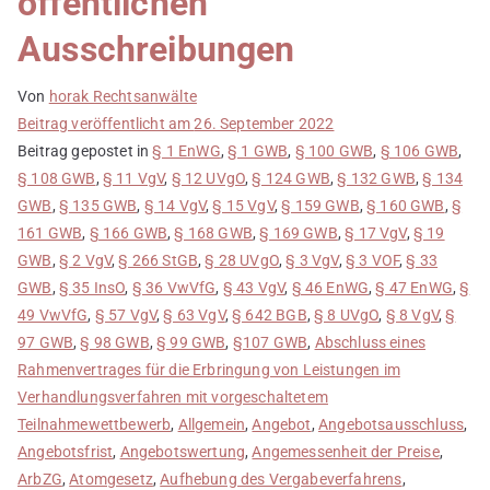
öffentlichen
Ausschreibungen
Von
horak Rechtsanwälte
Beitrag veröffentlicht am
26. September 2022
Beitrag gepostet in
§ 1 EnWG
,
§ 1 GWB
,
§ 100 GWB
,
§ 106 GWB
,
§ 108 GWB
,
§ 11 VgV
,
§ 12 UVgO
,
§ 124 GWB
,
§ 132 GWB
,
§ 134
GWB
,
§ 135 GWB
,
§ 14 VgV
,
§ 15 VgV
,
§ 159 GWB
,
§ 160 GWB
,
§
161 GWB
,
§ 166 GWB
,
§ 168 GWB
,
§ 169 GWB
,
§ 17 VgV
,
§ 19
GWB
,
§ 2 VgV
,
§ 266 StGB
,
§ 28 UVgO
,
§ 3 VgV
,
§ 3 VOF
,
§ 33
GWB
,
§ 35 InsO
,
§ 36 VwVfG
,
§ 43 VgV
,
§ 46 EnWG
,
§ 47 EnWG
,
§
49 VwVfG
,
§ 57 VgV
,
§ 63 VgV
,
§ 642 BGB
,
§ 8 UVgO
,
§ 8 VgV
,
§
97 GWB
,
§ 98 GWB
,
§ 99 GWB
,
§107 GWB
,
Abschluss eines
Rahmenvertrages für die Erbringung von Leistungen im
Verhandlungsverfahren mit vorgeschaltetem
Teilnahmewettbewerb
,
Allgemein
,
Angebot
,
Angebotsausschluss
,
Angebotsfrist
,
Angebotswertung
,
Angemessenheit der Preise
,
ArbZG
,
Atomgesetz
,
Aufhebung des Vergabeverfahrens
,