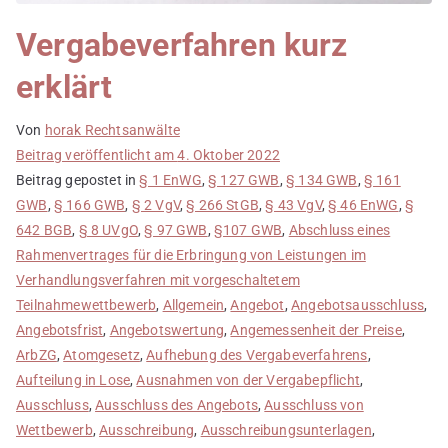
Vergabeverfahren kurz
erklärt
Von
horak Rechtsanwälte
Beitrag veröffentlicht am
4. Oktober 2022
Beitrag gepostet in
§ 1 EnWG
,
§ 127 GWB
,
§ 134 GWB
,
§ 161
GWB
,
§ 166 GWB
,
§ 2 VgV
,
§ 266 StGB
,
§ 43 VgV
,
§ 46 EnWG
,
§
642 BGB
,
§ 8 UVgO
,
§ 97 GWB
,
§107 GWB
,
Abschluss eines
Rahmenvertrages für die Erbringung von Leistungen im
Verhandlungsverfahren mit vorgeschaltetem
Teilnahmewettbewerb
,
Allgemein
,
Angebot
,
Angebotsausschluss
,
Angebotsfrist
,
Angebotswertung
,
Angemessenheit der Preise
,
ArbZG
,
Atomgesetz
,
Aufhebung des Vergabeverfahrens
,
Aufteilung in Lose
,
Ausnahmen von der Vergabepflicht
,
Ausschluss
,
Ausschluss des Angebots
,
Ausschluss von
Wettbewerb
,
Ausschreibung
,
Ausschreibungsunterlagen
,