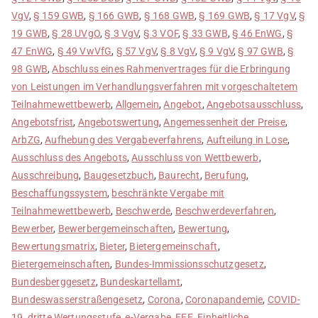
VgV
,
§ 159 GWB
,
§ 166 GWB
,
§ 168 GWB
,
§ 169 GWB
,
§ 17 VgV
,
§
19 GWB
,
§ 28 UVgO
,
§ 3 VgV
,
§ 3 VOF
,
§ 33 GWB
,
§ 46 EnWG
,
§
47 EnWG
,
§ 49 VwVfG
,
§ 57 VgV
,
§ 8 VgV
,
§ 9 VgV
,
§ 97 GWB
,
§
98 GWB
,
Abschluss eines Rahmenvertrages für die Erbringung
von Leistungen im Verhandlungsverfahren mit vorgeschaltetem
Teilnahmewettbewerb
,
Allgemein
,
Angebot
,
Angebotsausschluss
,
Angebotsfrist
,
Angebotswertung
,
Angemessenheit der Preise
,
ArbZG
,
Aufhebung des Vergabeverfahrens
,
Aufteilung in Lose
,
Ausschluss des Angebots
,
Ausschluss von Wettbewerb
,
Ausschreibung
,
Baugesetzbuch
,
Baurecht
,
Berufung
,
Beschaffungssystem
,
beschränkte Vergabe mit
Teilnahmewettbewerb
,
Beschwerde
,
Beschwerdeverfahren
,
Bewerber
,
Bewerbergemeinschaften
,
Bewertung
,
Bewertungsmatrix
,
Bieter
,
Bietergemeinschaft
,
Bietergemeinschaften
,
Bundes-Immissionsschutzgesetz
,
Bundesberggesetz
,
Bundeskartellamt
,
Bundeswasserstraßengesetz
,
Corona
,
Coronapandemie
,
COVID-
19
,
dritte Wertungsstufe
,
e-Vergabe
,
EEE
,
Einheitliche