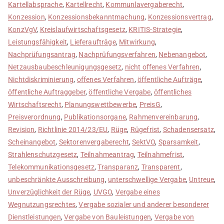
Kartellabsprache
,
Kartellrecht
,
Kommunlavergaberecht
,
Konzession
,
Konzessionsbekanntmachung
,
Konzessionsvertrag
,
KonzVgV
,
Kreislaufwirtschaftsgesetz
,
KRITIS-Strategie
,
Leistungsfähigkeit
,
Lieferaufträge
,
Mitwirkung
,
Nachprüfungsantrag
,
Nachprüfungsverfahren
,
Nebenangebot
,
Netzausbaubeschleunigungsgesetz
,
nicht offenes Verfahren
,
Nichtdiskriminierung
,
offenes Verfahren
,
öffentliche Aufträge
,
öffentliche Auftraggeber
,
öffentliche Vergabe
,
öffentliches
Wirtschaftsrecht
,
Planungswettbewerbe
,
PreisG
,
Preisverordnung
,
Publikationsorgane
,
Rahmenvereinbarung
,
Revision
,
Richtlinie 2014/23/EU
,
Rüge
,
Rügefrist
,
Schadensersatz
,
Scheinangebot
,
Sektorenvergaberecht
,
SektVO
,
Sparsamkeit
,
Strahlenschutzgesetz
,
Teilnahmeantrag
,
Teilnahmefrist
,
Telekommunikationsgesetz
,
Transparanz
,
Transparent
,
unbeschränkte Ausschreibung
,
unterschwellige Vergabe
,
Untreue
,
Unverzüglichkeit der Rüge
,
UVGO
,
Vergabe eines
Wegnutzungsrechtes
,
Vergabe sozialer und anderer besonderer
Dienstleistungen
,
Vergabe von Bauleistungen
,
Vergabe von