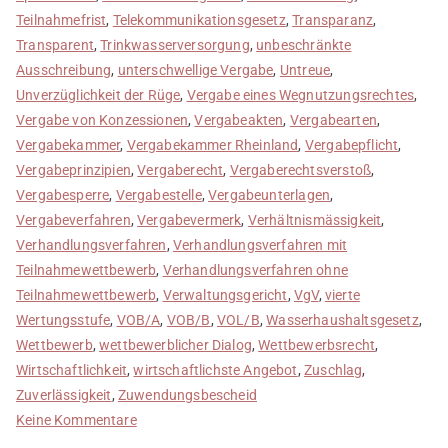
Teilnahmefrist
,
Telekommunikationsgesetz
,
Transparanz
,
Transparent
,
Trinkwasserversorgung
,
unbeschränkte
Ausschreibung
,
unterschwellige Vergabe
,
Untreue
,
Unverzüglichkeit der Rüge
,
Vergabe eines Wegnutzungsrechtes
,
Vergabe von Konzessionen
,
Vergabeakten
,
Vergabearten
,
Vergabekammer
,
Vergabekammer Rheinland
,
Vergabepflicht
,
Vergabeprinzipien
,
Vergaberecht
,
Vergaberechtsverstoß
,
Vergabesperre
,
Vergabestelle
,
Vergabeunterlagen
,
Vergabeverfahren
,
Vergabevermerk
,
Verhältnismässigkeit
,
Verhandlungsverfahren
,
Verhandlungsverfahren mit
Teilnahmewettbewerb
,
Verhandlungsverfahren ohne
Teilnahmewettbewerb
,
Verwaltungsgericht
,
VgV
,
vierte
Wertungsstufe
,
VOB/A
,
VOB/B
,
VOL/B
,
Wasserhaushaltsgesetz
,
Wettbewerb
,
wettbewerblicher Dialog
,
Wettbewerbsrecht
,
Wirtschaftlichkeit
,
wirtschaftlichste Angebot
,
Zuschlag
,
Zuverlässigkeit
,
Zuwendungsbescheid
zu
Keine Kommentare
Anfängerfehler