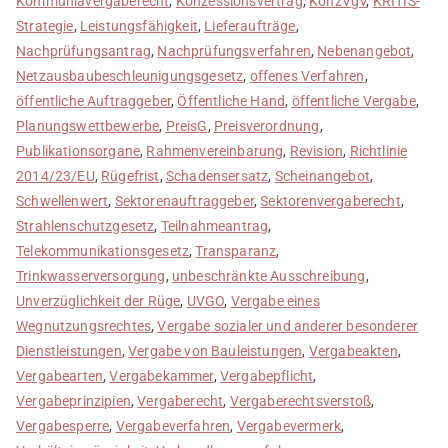
Kommunlavergaberecht
,
Konzessionsvertrag
,
KonzVgV
,
KRITIS-
Strategie
,
Leistungsfähigkeit
,
Lieferaufträge
,
Nachprüfungsantrag
,
Nachprüfungsverfahren
,
Nebenangebot
,
Netzausbaubeschleunigungsgesetz
,
offenes Verfahren
,
öffentliche Auftraggeber
,
Öffentliche Hand
,
öffentliche Vergabe
,
Planungswettbewerbe
,
PreisG
,
Preisverordnung
,
Publikationsorgane
,
Rahmenvereinbarung
,
Revision
,
Richtlinie
2014/23/EU
,
Rügefrist
,
Schadensersatz
,
Scheinangebot
,
Schwellenwert
,
Sektorenauftraggeber
,
Sektorenvergaberecht
,
Strahlenschutzgesetz
,
Teilnahmeantrag
,
Telekommunikationsgesetz
,
Transparanz
,
Trinkwasserversorgung
,
unbeschränkte Ausschreibung
,
Unverzüglichkeit der Rüge
,
UVGO
,
Vergabe eines
Wegnutzungsrechtes
,
Vergabe sozialer und anderer besonderer
Dienstleistungen
,
Vergabe von Bauleistungen
,
Vergabeakten
,
Vergabearten
,
Vergabekammer
,
Vergabepflicht
,
Vergabeprinzipien
,
Vergaberecht
,
Vergaberechtsverstoß
,
Vergabesperre
,
Vergabeverfahren
,
Vergabevermerk
,