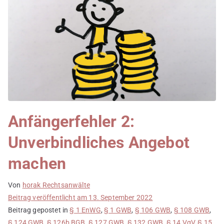
Anfängerfehler 2:
Unverbindliches Angebot
machen
Von
horak Rechtsanwälte
Beitrag veröffentlicht am
13. September 2022
Beitrag gepostet in
§ 1 EnWG
,
§ 1 GWB
,
§ 106 GWB
,
§ 108 GWB
,
§ 124 GWB
,
§ 126b BGB
,
§ 127 GWB
,
§ 132 GWB
,
§ 14 VgV
,
§ 15