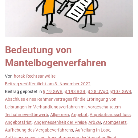
Bedeutung von
Mantelbogenverfahren
Von
horak Rechtsanwälte
Beitrag veröffentlicht am
3. November 2022
Beitrag gepostet in
§ 19 GWB
,
§ 193 BGB
,
§ 28 UVgO
,
§107 GWB
,
Abschluss eines Rahmenvertrages für die Erbringung von
Leistungen im Verhandlungsverfahren mit vorgeschaltetem
Teilnahmewettbewerb
,
Allgemein
,
Angebot
,
Angebotsausschluss
,
Angebotsfrist
,
Angemessenheit der Preise
,
ArbZG
,
Atomgesetz
,
Aufhebung des Vergabeverfahrens
,
Aufteilung in Lose
,
Auftragsgegenstand
,
Ausnahmen von der Vergabepflicht
,