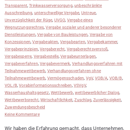
Transparent
,
Trinkwasserversorgung
,
unbeschränkte
Ausschreibung
,
unterschwellige Vergabe
,
Untreue
,
Unverzüglichkeit der Rüge
,
UVGO
,
Vergabe eines
Wegnutzungsrechtes
,
Vergabe sozialer und anderer besonderer
Dienstleistungen
,
Vergabe von Bauleistungen
,
Vergabe von
Konzessionen
,
Vergabeakten
,
Vergabearten
,
Vergabekammer
,
Vergabeprinzipien
,
Vergaberecht
,
Vergaberechtsverstoß
,
Vergabesperre
,
Vergabestelle
,
Vergabeunterlagen
,
Vergabeverfahren
,
Vergabevermerk
,
Verhandlungsverfahren mit
Teilnahmewettbewerb
,
Verhandlungsverfahren ohne
Teilnahmewettbewerb
,
Vermögensschaden
,
VgV
,
VOB/A
,
VOB/B
,
VOL/B
,
Vorabinformationsschreiben
,
VSVgV
,
Wasserhaushaltsgesetz
,
Wettbewerb
,
wettbewerblicher Dialog
,
Wettbewerbsrecht
,
Wirtschaftlichkeit
,
Zuschlag
,
Zuverlässigkeit
,
Zuwendungsbescheid
zu
Keine Kommentare
Anfängerfehler
Wir haben die Erfahrung gemacht, dass Unternehmen,
bei