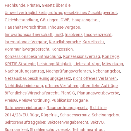
Fachkunde
,
Fristen
,
Gesetz über die
Umweltverträglichkeitsprüfung
,
gesetzliches Zuschlagverbot
,
Gleichbehandlung
,
Göttingen
,
GWB
,
Hauptangebot
,
Haushaltsvorschriften
,
Inhouse-Vergabe
,
Innovationspartnerschaft
,
InsO
,
Insolvenz
,
Insolvenzrecht
,
internationale Vergabe
,
Kartellabsprache
,
Kartellrecht
,
Kommunlavergaberecht
,
Konzession
,
Konzessionsbekanntmachung
,
Konzessionsvertrag
,
KonzVgV
,
KRITIS-Strategie
,
Leistungsfähigkeit
,
Lieferaufträge
,
Mitwirkung
,
Nachprüfungsantrag
,
Nachprüfungsverfahren
,
Nebenangebot
,
Netzausbaubeschleunigungsgesetz
,
nicht offenes Verfahren
,
Nichtdiskriminierung
,
offenes Verfahren
,
öffentliche Aufträge
,
öffentliches Wirtschaftsrecht
,
PlanSiG
,
Planungswettbewerbe
,
PreisG
,
Preisverordnung
,
Publikationsorgane
,
Rahmenvereinbarung
,
Raumordnungsgesetz
,
Richtlinie
2014/23/EU
,
Rüge
,
Rügefrist
,
Schadensersatz
,
Scheinangebot
,
Sektorenauftraggeber
,
Sektorenvergaberecht
,
SektVO
,
Sparsamkeit
,
Strahlenschutzgesetz
,
Teilnahmeantrag
,