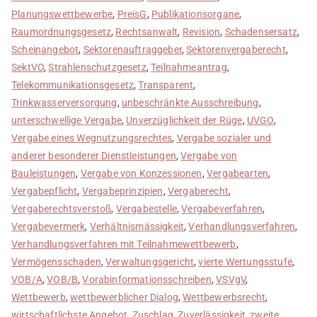
Planungswettbewerbe
,
PreisG
,
Publikationsorgane
,
Raumordnungsgesetz
,
Rechtsanwalt
,
Revision
,
Schadensersatz
,
Scheinangebot
,
Sektorenauftraggeber
,
Sektorenvergaberecht
,
SektVO
,
Strahlenschutzgesetz
,
Teilnahmeantrag
,
Telekommunikationsgesetz
,
Transparent
,
Trinkwasserversorgung
,
unbeschränkte Ausschreibung
,
unterschwellige Vergabe
,
Unverzüglichkeit der Rüge
,
UVGO
,
Vergabe eines Wegnutzungsrechtes
,
Vergabe sozialer und
anderer besonderer Dienstleistungen
,
Vergabe von
Bauleistungen
,
Vergabe von Konzessionen
,
Vergabearten
,
Vergabepflicht
,
Vergabeprinzipien
,
Vergaberecht
,
Vergaberechtsverstoß
,
Vergabestelle
,
Vergabeverfahren
,
Vergabevermerk
,
Verhältnismässigkeit
,
Verhandlungsverfahren
,
Verhandlungsverfahren mit Teilnahmewettbewerb
,
Vermögensschaden
,
Verwaltungsgericht
,
vierte Wertungsstufe
,
VOB/A
,
VOB/B
,
Vorabinformationsschreiben
,
VSVgV
,
Wettbewerb
,
wettbewerblicher Dialog
,
Wettbewerbsrecht
,
wirtschaftlichste Angebot
,
Zuschlag
,
Zuverlässigkeit
,
zweite