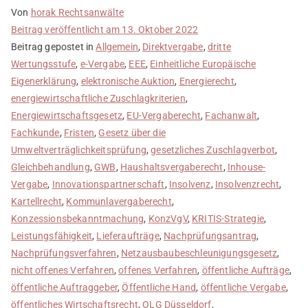
Von
horak Rechtsanwälte
Beitrag veröffentlicht am
13. Oktober 2022
Beitrag gepostet in
Allgemein
,
Direktvergabe
,
dritte
Wertungsstufe
,
e-Vergabe
,
EEE
,
Einheitliche Europäische
Eigenerklärung
,
elektronische Auktion
,
Energierecht
,
energiewirtschaftliche Zuschlagkriterien
,
Energiewirtschaftsgesetz
,
EU-Vergaberecht
,
Fachanwalt
,
Fachkunde
,
Fristen
,
Gesetz über die
Umweltverträglichkeitsprüfung
,
gesetzliches Zuschlagverbot
,
Gleichbehandlung
,
GWB
,
Haushaltsvergaberecht
,
Inhouse-
Vergabe
,
Innovationspartnerschaft
,
Insolvenz
,
Insolvenzrecht
,
Kartellrecht
,
Kommunlavergaberecht
,
Konzessionsbekanntmachung
,
KonzVgV
,
KRITIS-Strategie
,
Leistungsfähigkeit
,
Lieferaufträge
,
Nachprüfungsantrag
,
Nachprüfungsverfahren
,
Netzausbaubeschleunigungsgesetz
,
nicht offenes Verfahren
,
offenes Verfahren
,
öffentliche Aufträge
,
öffentliche Auftraggeber
,
Öffentliche Hand
,
öffentliche Vergabe
,
öffentliches Wirtschaftsrecht
,
OLG Düsseldorf
,