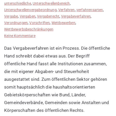
unterschiedliche
,
Unterschwellenbereich
,
Unterschwellenvergabeordnung
,
Verfahren
,
verfahrensarten
,
Vergabe
,
Vergaben
,
Vergaberecht
,
Vergabeverfahren
,
Verordnungen
,
Vorschriften
,
Wettbewerben
,
Wettbewerbsbeschränkungen
zu
Keine Kommentare
Vergabeverfahren
Das Vergabeverfahren ist ein Prozess. Die öffentliche
kurz
erklärt
Hand schreibt dabei etwas aus. Der Begriff
öffentliche Hand fasst alle Institutionen zusammen,
die mit eigener Abgaben- und Steuerhoheit
ausgestattet sind. Zum öffentlichen Sektor gehören
somit hauptsächlich die haushaltsorientierten
Gebietskörperschaften wie Bund, Länder,
Gemeindeverbände, Gemeinden sowie Anstalten und
Körperschaften des öffentlichen Rechts.