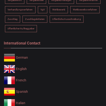
Vergaberecht
Vergabestelle
Vergabeunterlagen
Vergabeverfahren
Verhandlungsverfahren
VgV
Wettbewerb
Wettbewerbsverfahren
Zuschlag
Zuschlagskriterien
öffentliche Ausschreibung
öffentlicher Auftraggeber
International Contact
German
English
French
Spanish
Italian