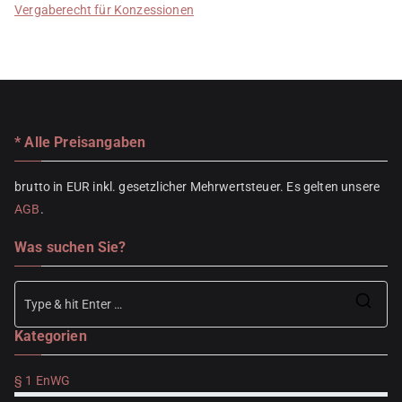
Vergaberecht für Konzessionen
* Alle Preisangaben
brutto in EUR inkl. gesetzlicher Mehrwertsteuer. Es gelten unsere
AGB
.
Was suchen Sie?
Se
Kategorien
for
§ 1 EnWG