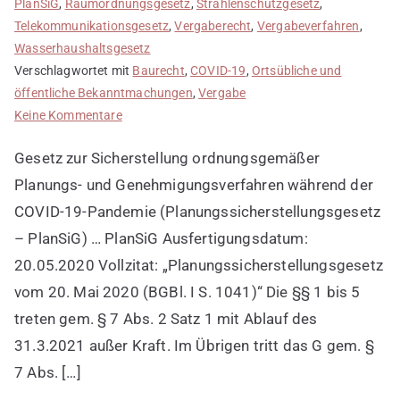
PlanSiG
,
Raumordnungsgesetz
,
Strahlenschutzgesetz
,
Telekommunikationsgesetz
,
Vergaberecht
,
Vergabeverfahren
,
Wasserhaushaltsgesetz
Verschlagwortet mit
Baurecht
,
COVID-19
,
Ortsübliche und
öffentliche Bekanntmachungen
,
Vergabe
zu
Keine Kommentare
Gesetz
Gesetz zur Sicherstellung ordnungsgemäßer
zur
Sicherstellung
Planungs- und Genehmigungsverfahren während der
ordnungsgemäßer
COVID-19-Pandemie (Planungssicherstellungsgesetz
Planungs-
– PlanSiG) … PlanSiG Ausfertigungsdatum:
und
20.05.2020 Vollzitat: „Planungssicherstellungsgesetz
Genehmigungsverfahren
vom 20. Mai 2020 (BGBl. I S. 1041)“ Die §§ 1 bis 5
während
der
treten gem. § 7 Abs. 2 Satz 1 mit Ablauf des
COVID-
31.3.2021 außer Kraft. Im Übrigen tritt das G gem. §
19-
7 Abs. […]
Pandemie