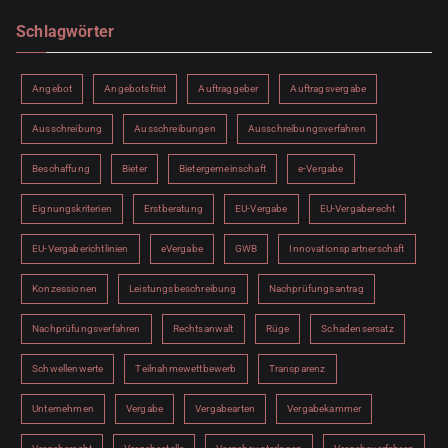
Schlagwörter
Angebot
Angebotsfrist
Auftraggeber
Auftragsvergabe
Ausschreibung
Ausschreibungen
Ausschreibungsverfahren
Beschaffung
Bieter
Bietergemeinschaft
e-Vergabe
Eignungskriterien
Erstberatung
EU-Vergabe
EU-Vergaberecht
EU-Vergaberichtlinien
eVergabe
GWB
Innovationspartnerschaft
Konzessionen
Leistungsbeschreibung
Nachprüfungsantrag
Nachprüfungsverfahren
Rechtsanwalt
Rüge
Schadensersatz
Schwellenwerte
Teilnahmewettbewerb
Transparenz
Unternehmen
Vergabe
Vergabearten
Vergabekammer