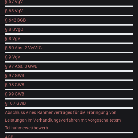
§ 57 VgV
§ 63 VgV
§ 642 BGB
§ 8 UVgO
§ 8 VgV
§ 80 Abs. 2 VwVfG
§ 9 VgV
§ 97 Abs. 3 GWB
§ 97 GWB
§ 98 GWB
§ 99 GWB
§107 GWB
Abschluss eines Rahmenvertrages für die Erbringung von
Leistungen im Verhandlungsverfahren mit vorgeschaltetem
Teilnahmewettbewerb
AGB