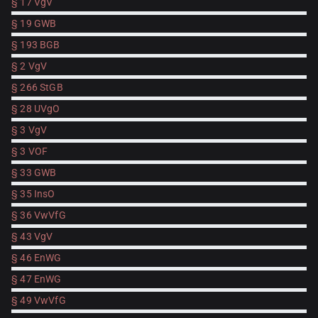
§ 17 VgV
§ 19 GWB
§ 193 BGB
§ 2 VgV
§ 266 StGB
§ 28 UVgO
§ 3 VgV
§ 3 VOF
§ 33 GWB
§ 35 InsO
§ 36 VwVfG
§ 43 VgV
§ 46 EnWG
§ 47 EnWG
§ 49 VwVfG