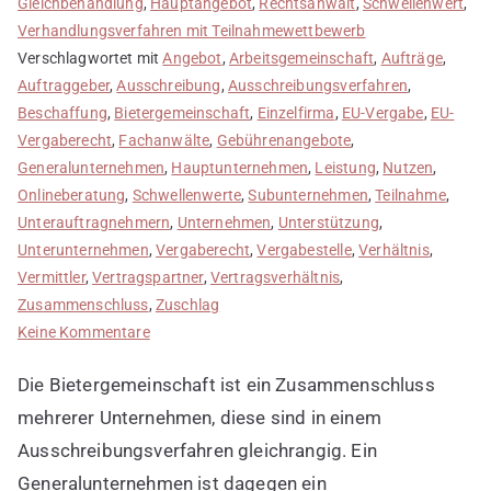
Gleichbehandlung
,
Hauptangebot
,
Rechtsanwalt
,
Schwellenwert
,
Verhandlungsverfahren mit Teilnahmewettbewerb
Verschlagwortet mit
Angebot
,
Arbeitsgemeinschaft
,
Aufträge
,
Auftraggeber
,
Ausschreibung
,
Ausschreibungsverfahren
,
Beschaffung
,
Bietergemeinschaft
,
Einzelfirma
,
EU-Vergabe
,
EU-
Vergaberecht
,
Fachanwälte
,
Gebührenangebote
,
Generalunternehmen
,
Hauptunternehmen
,
Leistung
,
Nutzen
,
Onlineberatung
,
Schwellenwerte
,
Subunternehmen
,
Teilnahme
,
Unterauftragnehmern
,
Unternehmen
,
Unterstützung
,
Unterunternehmen
,
Vergaberecht
,
Vergabestelle
,
Verhältnis
,
Vermittler
,
Vertragspartner
,
Vertragsverhältnis
,
Zusammenschluss
,
Zuschlag
zu
Keine Kommentare
Bietergemeinschaft,
Die Bietergemeinschaft ist ein Zusammenschluss
Arbeitsgemeinschaft
und
mehrerer Unternehmen, diese sind in einem
Generalunternehmen
Ausschreibungsverfahren gleichrangig. Ein
unterscheiden
Generalunternehmen ist dagegen ein