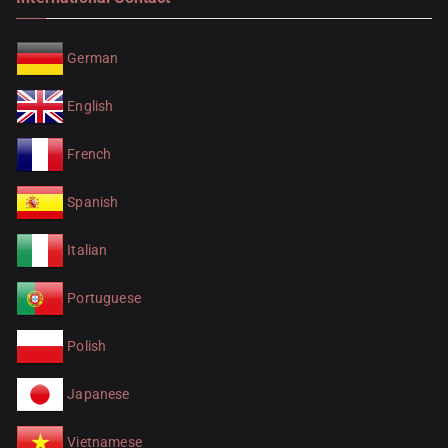
German
English
French
Spanish
Italian
Portuguese
Polish
Japanese
Vietnamese