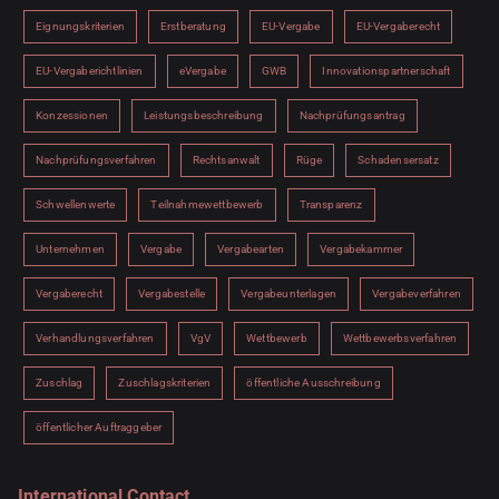
Eignungskriterien
Erstberatung
EU-Vergabe
EU-Vergaberecht
EU-Vergaberichtlinien
eVergabe
GWB
Innovationspartnerschaft
Konzessionen
Leistungsbeschreibung
Nachprüfungsantrag
Nachprüfungsverfahren
Rechtsanwalt
Rüge
Schadensersatz
Schwellenwerte
Teilnahmewettbewerb
Transparenz
Unternehmen
Vergabe
Vergabearten
Vergabekammer
Vergaberecht
Vergabestelle
Vergabeunterlagen
Vergabeverfahren
Verhandlungsverfahren
VgV
Wettbewerb
Wettbewerbsverfahren
Zuschlag
Zuschlagskriterien
öffentliche Ausschreibung
öffentlicher Auftraggeber
International Contact