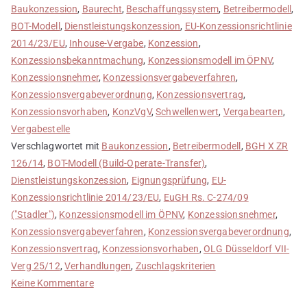
Baukonzession
,
Baurecht
,
Beschaffungssystem
,
Betreibermodell
,
BOT-Modell
,
Dienstleistungskonzession
,
EU-Konzessionsrichtlinie
2014/23/EU
,
Inhouse-Vergabe
,
Konzession
,
Konzessionsbekanntmachung
,
Konzessionsmodell im ÖPNV
,
Konzessionsnehmer
,
Konzessionsvergabeverfahren
,
Konzessionsvergabeverordnung
,
Konzessionsvertrag
,
Konzessionsvorhaben
,
KonzVgV
,
Schwellenwert
,
Vergabearten
,
Vergabestelle
Verschlagwortet mit
Baukonzession
,
Betreibermodell
,
BGH X ZR
126/14
,
BOT-Modell (Build-Operate-Transfer)
,
Dienstleistungskonzession
,
Eignungsprüfung
,
EU-
Konzessionsrichtlinie 2014/23/EU
,
EuGH Rs. C-274/09
("Stadler")
,
Konzessionsmodell im ÖPNV
,
Konzessionsnehmer
,
Konzessionsvergabeverfahren
,
Konzessionsvergabeverordnung
,
Konzessionsvertrag
,
Konzessionsvorhaben
,
OLG Düsseldorf VII-
Verg 25/12
,
Verhandlungen
,
Zuschlagskriterien
zu
Keine Kommentare
Vergaberecht