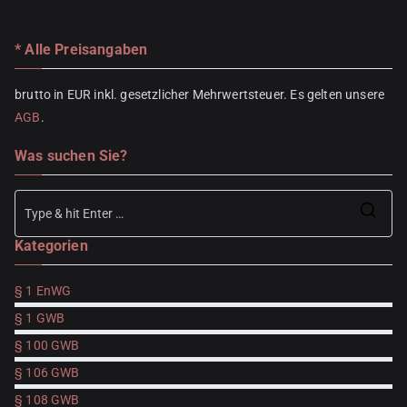
* Alle Preisangaben
brutto in EUR inkl. gesetzlicher Mehrwertsteuer. Es gelten unsere
AGB
.
Was suchen Sie?
Se
Kategorien
for
§ 1 EnWG
§ 1 GWB
§ 100 GWB
§ 106 GWB
§ 108 GWB