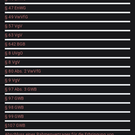
§ 47 EnWG
§ 49 VwVfG
§ 57 VgV
§ 63 VgV
§ 642 BGB
§ 8 UVgO
§ 8 VgV
§ 80 Abs. 2 VwVfG
§ 9 VgV
§ 97 Abs. 3 GWB
§ 97 GWB
§ 98 GWB
§ 99 GWB
§107 GWB
Abschluss eines Rahmenvertrages für die Erbringung von