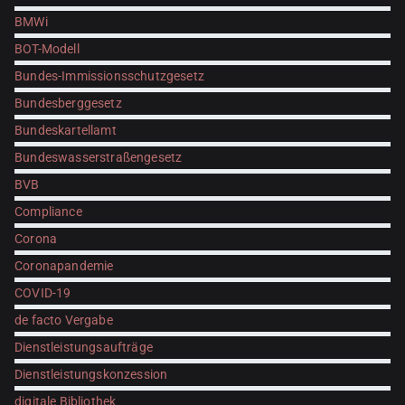
BMWi
BOT-Modell
Bundes-Immissionsschutzgesetz
Bundesberggesetz
Bundeskartellamt
Bundeswasserstraßengesetz
BVB
Compliance
Corona
Coronapandemie
COVID-19
de facto Vergabe
Dienstleistungsaufträge
Dienstleistungskonzession
digitale Bibliothek