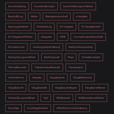
Ausschreibung
Ausschreibungen
Ausschreibungsverfahren
Beschaffung
Bieter
Bietergemeinschaft
e-Vergabe
Eignungskriterien
Erstberatung
EU-Vergabe
EU-Vergaberecht
EU-Vergaberichtlinien
eVergabe
GWB
Innovationspartnerschaft
Konzessionen
Leistungsbeschreibung
Nachprüfungsantrag
Nachprüfungsverfahren
Rechtsanwalt
Rüge
Schadensersatz
Schwellenwerte
Teilnahmewettbewerb
Transparenz
Unternehmen
Vergabe
Vergabearten
Vergabekammer
Vergaberecht
Vergabestelle
Vergabeunterlagen
Vergabeverfahren
Verhandlungsverfahren
VgV
Wettbewerb
Wettbewerbsverfahren
Zuschlag
Zuschlagskriterien
öffentliche Ausschreibung