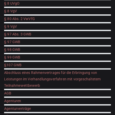
§ 8 UVgO
§ 8 VgV
§ 80 Abs. 2 VwVfG
§ 9 VgV
§ 97 Abs. 3 GWB
§ 97 GWB
§ 98 GWB
§ 99 GWB
§107 GWB
Abschluss eines Rahmenvertrages für die Erbringung von
Leistungen im Verhandlungsverfahren mit vorgeschaltetem
Teilnahmewettbewerb
AGB
Agenturen
Agenturverträge