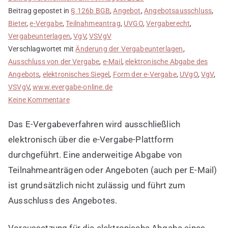
Beitrag gepostet in
§ 126b BGB
,
Angebot
,
Angebotsausschluss
,
Bieter
,
e-Vergabe
,
Teilnahmeantrag
,
UVGO
,
Vergaberecht
,
Vergabeunterlagen
,
VgV
,
VSVgV
Verschlagwortet mit
Änderung der Vergabeunterlagen
,
Ausschluss von der Vergabe
,
e-Mail
,
elektronische Abgabe des
Angebots
,
elektronisches Siegel
,
Form der e-Vergabe
,
UVgO
,
VgV
,
VSVgV
,
www.evergabe-online.de
zu
Keine Kommentare
Abgabe
Das E-Vergabeverfahren wird ausschließlich
von
Angeboten
elektronisch über die e-Vergabe-Plattform
in
durchgeführt. Eine anderweitige Abgabe von
Vergabeverfahren
Teilnahmeanträgen oder Angeboten (auch per E-Mail)
bei
ist grundsätzlich nicht zulässig und führt zum
E-
Ausschluss des Angebotes.
Vergabe
Voraussetzung für die elektronische Abgabe eines