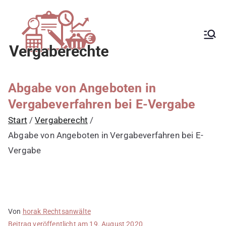
Zum
Inhalt
springen
Kanzlei mit
Begleitung aller
Vergabeverfahren, Fachanwalt
Vergaberecht für
für Vergaberecht, EU-
Vergaberecht, nationales
öffentliche
Vergaberecht, e-Vergabe,
Auftraggeber,
öffentliche Ausschreibung,
Abgabe von Angeboten in
Schwellenwerte, Konzessionen,
Vergabestellen
Zuwendungen, GWB, VgV, UGVO,
Vergabeverfahren bei E-Vergabe
sowie Bewerber
VoB/A, Rüge,
Nachprüfungsverfahren,
Start
Vergaberecht
und Bieter
Zuschlag, vorzeitige Beendigung
der Vergabe, Schadensersatz,
Abgabe von Angeboten in Vergabeverfahren bei E-
erneute Vergabe
Vergabe
Von
horak Rechtsanwälte
Beitrag veröffentlicht am
19. August 2020