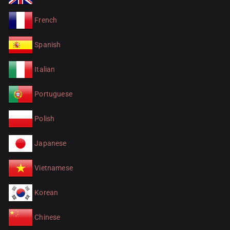
French
Spanish
Italian
Portuguese
Polish
Japanese
Vietnamese
Korean
Chinese