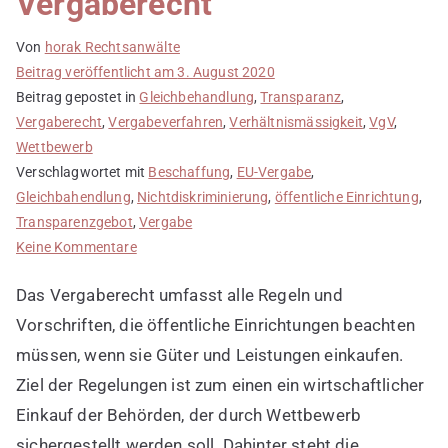
Vergaberecht
Von
horak Rechtsanwälte
Beitrag veröffentlicht am
3. August 2020
Beitrag gepostet in
Gleichbehandlung
,
Transparanz
,
Vergaberecht
,
Vergabeverfahren
,
Verhältnismässigkeit
,
VgV
,
Wettbewerb
Verschlagwortet mit
Beschaffung
,
EU-Vergabe
,
Gleichbahendlung
,
Nichtdiskriminierung
,
öffentliche Einrichtung
,
Transparenzgebot
,
Vergabe
zu
Keine Kommentare
Die
Das Vergaberecht umfasst alle Regeln und
Regeln
der
Vorschriften, die öffentliche Einrichtungen beachten
Beschaffung
müssen, wenn sie Güter und Leistungen einkaufen.
der
Ziel der Regelungen ist zum einen ein wirtschaftlicher
öffentlichen
Einkauf der Behörden, der durch Wettbewerb
Einrichtungen
sichergestellt werden soll. Dahinter steht die
im