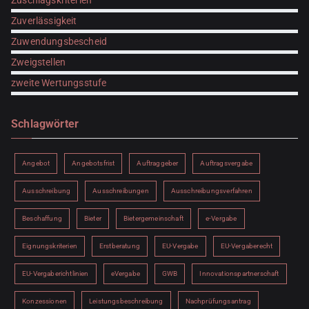
Zuschlagskriterien
Zuverlässigkeit
Zuwendungsbescheid
Zweigstellen
zweite Wertungsstufe
Schlagwörter
Angebot
Angebotsfrist
Auftraggeber
Auftragsvergabe
Ausschreibung
Ausschreibungen
Ausschreibungsverfahren
Beschaffung
Bieter
Bietergemeinschaft
e-Vergabe
Eignungskriterien
Erstberatung
EU-Vergabe
EU-Vergaberecht
EU-Vergaberichtlinien
eVergabe
GWB
Innovationspartnerschaft
Konzessionen
Leistungsbeschreibung
Nachprüfungsantrag