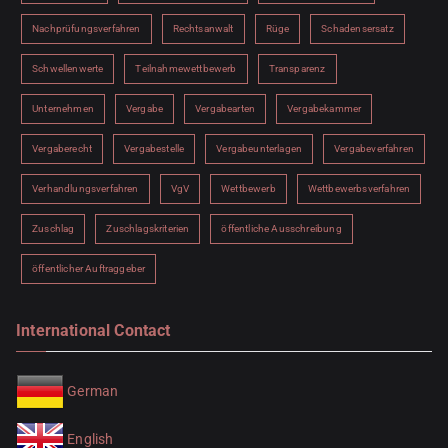
Nachprüfungsverfahren
Rechtsanwalt
Rüge
Schadensersatz
Schwellenwerte
Teilnahmewettbewerb
Transparenz
Unternehmen
Vergabe
Vergabearten
Vergabekammer
Vergaberecht
Vergabestelle
Vergabeunterlagen
Vergabeverfahren
Verhandlungsverfahren
VgV
Wettbewerb
Wettbewerbsverfahren
Zuschlag
Zuschlagskriterien
öffentliche Ausschreibung
öffentlicher Auftraggeber
International Contact
German
English