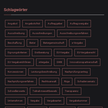
Schlagwörter
Angebot
Angebotsfrist
Auftraggeber
Auftragsvergabe
Ausschreibung
Ausschreibungen
Ausschreibungsverfahren
Beschaffung
Bieter
Bietergemeinschaft
e-Vergabe
Eignungskriterien
Erstberatung
EU-Vergabe
EU-Vergaberecht
EU-Vergaberichtlinien
eVergabe
GWB
Innovationspartnerschaft
Konzessionen
Leistungsbeschreibung
Nachprüfungsantrag
Nachprüfungsverfahren
Rechtsanwalt
Rüge
Schadensersatz
Schwellenwerte
Teilnahmewettbewerb
Transparenz
Unternehmen
Vergabe
Vergabearten
Vergabekammer