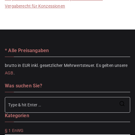
Vergaberecht für Konzessionen
* Alle Preisangaben
brutto in EUR inkl. gesetzlicher Mehrwertsteuer. Es gelten unsere
AGB
.
Was suchen Sie?
Se
Kategorien
for
§ 1 EnWG