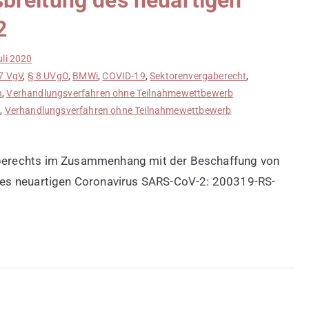
breitung des neuartigen
2
uli 2020
7 VgV
,
§ 8 UVgO
,
BMWi
,
COVID-19
,
Sektorenvergaberecht
,
n
,
Verhandlungsverfahren ohne Teilnahmewettbewerb
s
,
Verhandlungsverfahren ohne Teilnahmewettbewerb
berechts im Zusammenhang mit der Beschaffung von
es neuartigen Coronavirus SARS-CoV-2: 200319-RS-