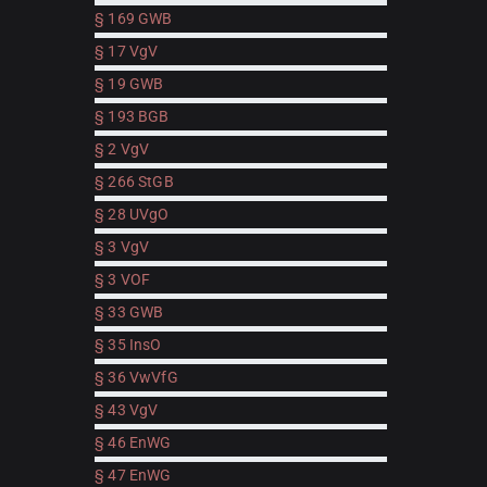
§ 169 GWB
§ 17 VgV
§ 19 GWB
§ 193 BGB
§ 2 VgV
§ 266 StGB
§ 28 UVgO
§ 3 VgV
§ 3 VOF
§ 33 GWB
§ 35 InsO
§ 36 VwVfG
§ 43 VgV
§ 46 EnWG
§ 47 EnWG