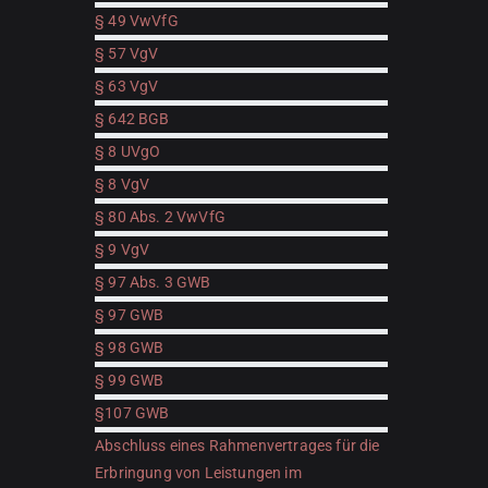
§ 49 VwVfG
§ 57 VgV
§ 63 VgV
§ 642 BGB
§ 8 UVgO
§ 8 VgV
§ 80 Abs. 2 VwVfG
§ 9 VgV
§ 97 Abs. 3 GWB
§ 97 GWB
§ 98 GWB
§ 99 GWB
§107 GWB
Abschluss eines Rahmenvertrages für die
Erbringung von Leistungen im