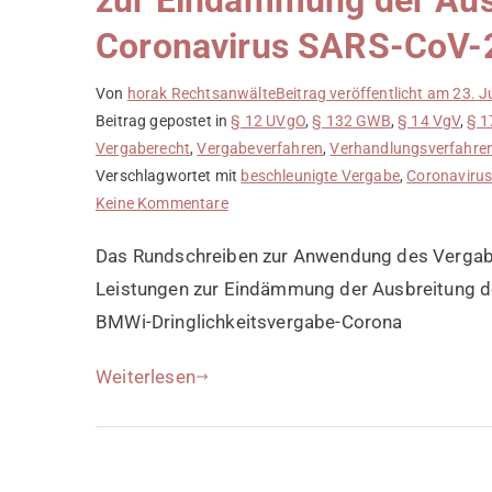
zur Eindämmung der Aus
Coronavirus SARS-CoV-
Von
horak Rechtsanwälte
Beitrag veröffentlicht am
23. J
Beitrag gepostet in
§ 12 UVgO
,
§ 132 GWB
,
§ 14 VgV
,
§ 1
Vergaberecht
,
Vergabeverfahren
,
Verhandlungsverfahre
Verschlagwortet mit
beschleunigte Vergabe
,
Coronaviru
zu
Keine Kommentare
Rundschreiben
Das Rundschreiben zur Anwendung des Verga
zur
Anwendung
Leistungen zur Eindämmung der Ausbreitung d
des
BMWi-Dringlichkeitsvergabe-Corona
Vergaberechts
im
Weiterlesen
Zusammenhang
mit
der
Beschaffung