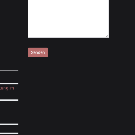
Bitte lasse dieses Feld leer.
tung im