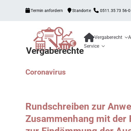
Zum
Termin anfordern
Standorte
0511.35 73 56-0
Inhalt
springen
Vergaberecht
A
Kanzlei mit V
Begleitung aller Vergabe
Service
Schwellenwerte, Konzess
Bewerber und 
Schadensersatz, erneute
Coronavirus
Rundschreiben zur Anwe
Zusammenhang mit der B