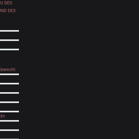
EU DES
UND DES
berecht
cht