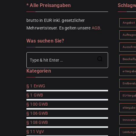
* Alle Preisangaben
Schlagw
brutto in EUR inkl. gesetzlicher
Angebot
Mehrwertsteuer. Es gelten unsere
AGB
.
Auftrags
Was suchen Sie?
Ausschre
Beschaff
Search
Kategorien
for:
e-Vergab
Erstberat
§ 1 EnWG
§ 1 GWB
EU-Verga
§ 100 GWB
eVergabe
§ 106 GWB
Innovatio
§ 108 GWB
§ 11 VgV
Leistung