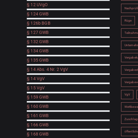
§ 12 UVgO
Nachprüf
§ 124 GWB
Rüge
§ 126b BGB
§ 127 GWB
Teilnahm
§ 132 GWB
Unterne
§ 134 GWB
Vergabe
§ 135 GWB
§ 14 Abs. 4 Nr. 2 VgV
Vergabest
§ 14 VgV
Vergabev
§ 15 VgV
VgV
§ 159 GWB
§ 160 GWB
Wettbewe
§ 161 GWB
Zuschlags
§ 166 GWB
öffentlic
§ 168 GWB