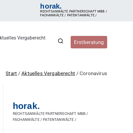
horak.
RECHTSANWÄLTE PARTNERSCHAFT MBB /
FACHANWÄLTE / PATENTANWÄLTE /
ktuelles Vergaberecht
Erstberatung
r, Vergabestellen sowie
ergaberecht, e-Vergabe, öffentliche Ausschreibung,
hren, Zuschlag, vorzeitige Beendigung der Vergabe,
Start
Aktuelles Vergaberecht
Coronavirus
horak.
RECHTSANWÄLTE PARTNERSCHAFT MBB /
FACHANWÄLTE / PATENTANWÄLTE /