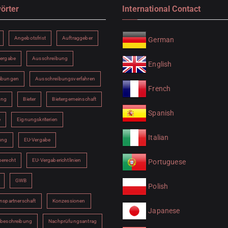
örter
International Contact
Angebotsfrist
Auftraggeber
German
vergabe
Ausschreibung
English
ibungen
Ausschreibungsverfahren
French
ung
Bieter
Bietergemeinschaft
Spanish
e
Eignungskriterien
Italian
ung
EU-Vergabe
berecht
EU-Vergaberichtlinien
Portuguese
GWB
Polish
nspartnerschaft
Konzessionen
Japanese
sbeschreibung
Nachprüfungsantrag