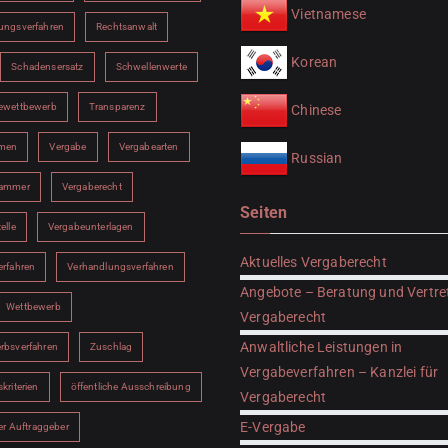
Vietnamese
ungsverfahren
Rechtsanwalt
Korean
Schadensersatz
Schwellenwerte
ewettbewerb
Transparenz
Chinese
hmen
Vergabe
Vergabearten
Russian
kammer
Vergaberecht
Seiten
elle
Vergabeunterlagen
Aktuelles Vergaberecht
erfahren
Verhandlungsverfahren
Angebote – Beratung und Vertre
Wettbewerb
Vergaberecht
Anwaltliche Leistungen in
rbsverfahren
Zuschlag
Vergabeverfahren – Kanzlei für
kriterien
öffentliche Ausschreibung
Vergaberecht
E-Vergabe
her Auftraggeber