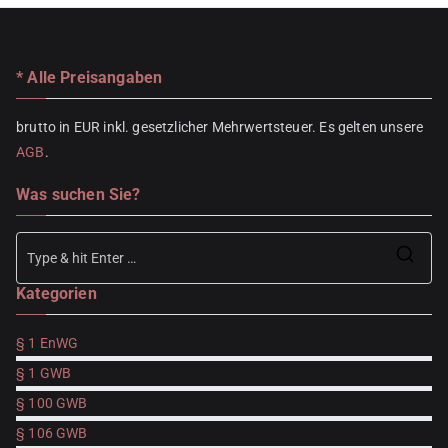
* Alle Preisangaben
brutto in EUR inkl. gesetzlicher Mehrwertsteuer. Es gelten unsere
AGB
.
Was suchen Sie?
Se
Kategorien
for
§ 1 EnWG
§ 1 GWB
§ 100 GWB
§ 106 GWB