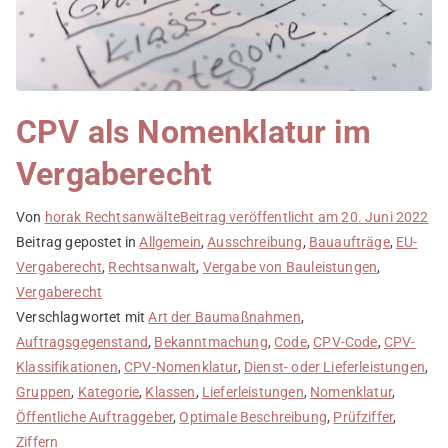
CPV als Nomenklatur im
Vergaberecht
Von
horak Rechtsanwälte
Beitrag veröffentlicht am
20. Juni 2022
Beitrag gepostet in
Allgemein
,
Ausschreibung
,
Bauaufträge
,
EU-
Vergaberecht
,
Rechtsanwalt
,
Vergabe von Bauleistungen
,
Vergaberecht
Verschlagwortet mit
Art der Baumaßnahmen
,
Auftragsgegenstand
,
Bekanntmachung
,
Code
,
CPV-Code
,
CPV-
Klassifikationen
,
CPV-Nomenklatur
,
Dienst- oder Lieferleistungen
,
Gruppen
,
Kategorie
,
Klassen
,
Lieferleistungen
,
Nomenklatur
,
Öffentliche Auftraggeber
,
Optimale Beschreibung
,
Prüfziffer
,
Ziffern