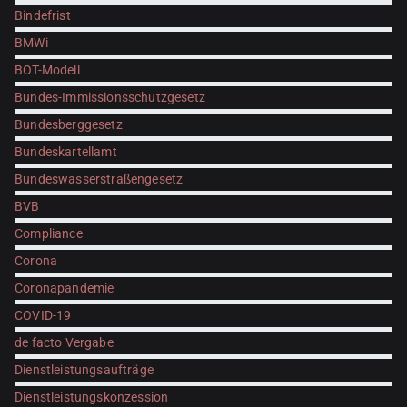
Bindefrist
BMWi
BOT-Modell
Bundes-Immissionsschutzgesetz
Bundesberggesetz
Bundeskartellamt
Bundeswasserstraßengesetz
BVB
Compliance
Corona
Coronapandemie
COVID-19
de facto Vergabe
Dienstleistungsaufträge
Dienstleistungskonzession