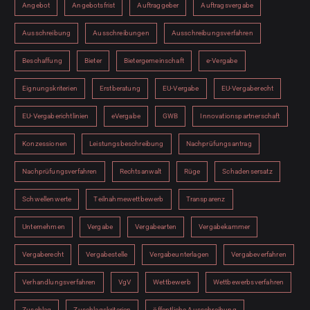
Angebot
Angebotsfrist
Auftraggeber
Auftragsvergabe
Ausschreibung
Ausschreibungen
Ausschreibungsverfahren
Beschaffung
Bieter
Bietergemeinschaft
e-Vergabe
Eignungskriterien
Erstberatung
EU-Vergabe
EU-Vergaberecht
EU-Vergaberichtlinien
eVergabe
GWB
Innovationspartnerschaft
Konzessionen
Leistungsbeschreibung
Nachprüfungsantrag
Nachprüfungsverfahren
Rechtsanwalt
Rüge
Schadensersatz
Schwellenwerte
Teilnahmewettbewerb
Transparenz
Unternehmen
Vergabe
Vergabearten
Vergabekammer
Vergaberecht
Vergabestelle
Vergabeunterlagen
Vergabeverfahren
Verhandlungsverfahren
VgV
Wettbewerb
Wettbewerbsverfahren
Zuschlag
Zuschlagskriterien
öffentliche Ausschreibung