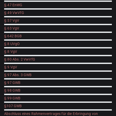
§ 47 EnWG
§ 49 VwVfG
§ 57 VgV
§ 63 VgV
§ 642 BGB
§ 8 UVgO
§ 8 VgV
§ 80 Abs. 2 VwVfG
§ 9 VgV
§ 97 Abs. 3 GWB
§ 97 GWB
§ 98 GWB
§ 99 GWB
§107 GWB
Abschluss eines Rahmenvertrages für die Erbringung von