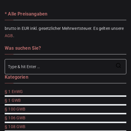
* Alle Preisangaben
brutto in EUR inkl. gesetzlicher Mehrwertsteuer. Es gelten unsere
AGB
.
Was suchen Sie?
Se
Kategorien
for
§ 1 EnWG
§ 1 GWB
§ 100 GWB
§ 106 GWB
§ 108 GWB