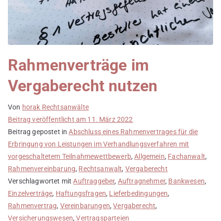
Rahmenverträge im
Vergaberecht nutzen
Von
horak Rechtsanwälte
Beitrag veröffentlicht am
11. März 2022
Beitrag gepostet in
Abschluss eines Rahmenvertrages für die
Erbringung von Leistungen im Verhandlungsverfahren mit
vorgeschaltetem Teilnahmewettbewerb
,
Allgemein
,
Fachanwalt
,
Rahmenvereinbarung
,
Rechtsanwalt
,
Vergaberecht
Verschlagwortet mit
Auftraggeber
,
Auftragnehmer
,
Bankwesen
,
Einzelverträge
,
Haftungsfragen
,
Lieferbedingungen
,
Rahmenvertrag
,
Vereinbarungen
,
Vergaberecht
,
Versicherungswesen
,
Vertragsparteien