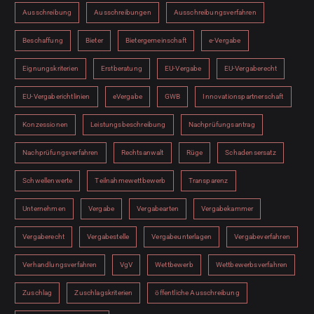
Ausschreibung
Ausschreibungen
Ausschreibungsverfahren
Beschaffung
Bieter
Bietergemeinschaft
e-Vergabe
Eignungskriterien
Erstberatung
EU-Vergabe
EU-Vergaberecht
EU-Vergaberichtlinien
eVergabe
GWB
Innovationspartnerschaft
Konzessionen
Leistungsbeschreibung
Nachprüfungsantrag
Nachprüfungsverfahren
Rechtsanwalt
Rüge
Schadensersatz
Schwellenwerte
Teilnahmewettbewerb
Transparenz
Unternehmen
Vergabe
Vergabearten
Vergabekammer
Vergaberecht
Vergabestelle
Vergabeunterlagen
Vergabeverfahren
Verhandlungsverfahren
VgV
Wettbewerb
Wettbewerbsverfahren
Zuschlag
Zuschlagskriterien
öffentliche Ausschreibung