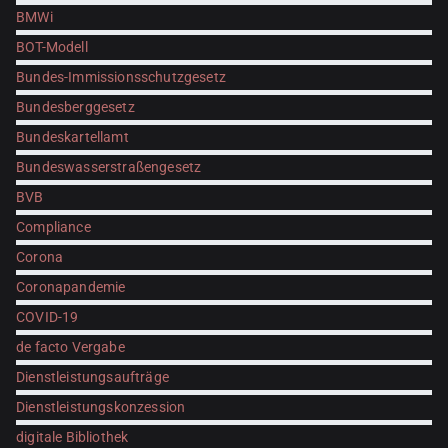
BMWi
BOT-Modell
Bundes-Immissionsschutzgesetz
Bundesberggesetz
Bundeskartellamt
Bundeswasserstraßengesetz
BVB
Compliance
Corona
Coronapandemie
COVID-19
de facto Vergabe
Dienstleistungsaufträge
Dienstleistungskonzession
digitale Bibliothek