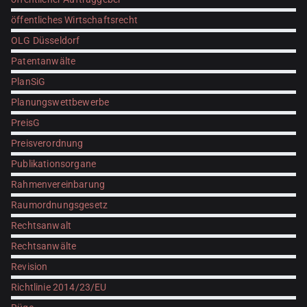
öffentliches Wirtschaftsrecht
OLG Düsseldorf
Patentanwälte
PlanSiG
Planungswettbewerbe
PreisG
Preisverordnung
Publikationsorgane
Rahmenvereinbarung
Raumordnungsgesetz
Rechtsanwalt
Rechtsanwälte
Revision
Richtlinie 2014/23/EU